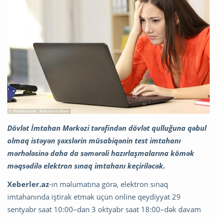
Dövlət İmtahan Mərkəzi tərəfindən dövlət qulluğuna qəbul
olmaq istəyən şəxslərin müsabiqənin test imtahanı
mərhələsinə daha da səmərəli hazırlaşmalarına kömək
məqsədilə elektron sınaq imtahanı keçiriləcək.
Xeberler.az
-ın məlumatına görə, elektron sınaq
imtahanında iştirak etmək üçün online qeydiyyat 29
sentyabr saat 10:00–dan 3 oktyabr saat 18:00–dək davam