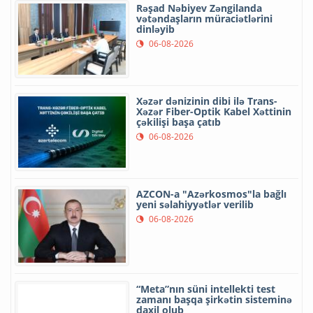
Rəşad Nəbiyev Zəngilanda
vətəndaşların müraciətlərini
dinləyib
06-08-2026
Xəzər dənizinin dibi ilə Trans-
Xəzər Fiber-Optik Kabel Xəttinin
çəkilişi başa çatıb
06-08-2026
AZCON-a "Azərkosmos"la bağlı
yeni səlahiyyətlər verilib
06-08-2026
“Meta”nın süni intellekti test
zamanı başqa şirkətin sisteminə
daxil olub