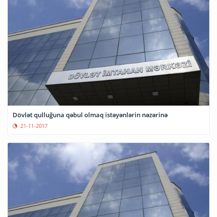
Dövlət qulluğuna qəbul olmaq istəyənlərin nəzərinə
21-11-2017