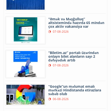
“Əmək və Məşğulluq”
altsistemində hazırda 65 mindən
çox aktiv vakansiya var
07-08-2026
“Biletim.az” portalı üzərindən
onlayn bilet alanların sayı 2
dəfəyədək artıb
07-08-2026
“Google”un məlumat emalı
mərkəzi Hindistanda etirazlara
səbəb olub
06-08-2026