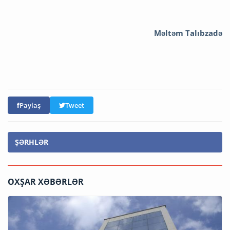
Məltəm Talıbzadə
Paylaş
Tweet
ŞƏRHLƏR
OXŞAR XƏBƏRLƏR