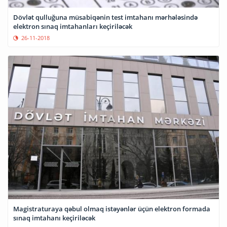
Dövlət qulluğuna müsabiqənin test imtahanı mərhələsində
elektron sınaq imtahanları keçiriləcək
26-11-2018
Magistraturaya qəbul olmaq istəyənlər üçün elektron formada
sınaq imtahanı keçiriləcək