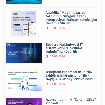
Nazirlik: “Mobil notariat”
tətbiqinin “mygov”a tam
inteqrasiyası istiqamətində işlər
davam etdirilir
06-08-2026
Beş İcra Hakimiyyəti İT
sistemlərini “Hökumət
buludu”na köçürüb
06-08-2026
Uşaqların rəqəmsal mühitdə
təhlükəsizliyi gücləndirilir -
Dəyişikliklər nəyi ehtiva edir?
05-08-2026
Azercell-dən illik “ZengimCELL”
xidməti