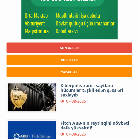
SON XƏBƏR
POPULYAR
YAZARLAR
Kiberpolis xarici saytlara
hücumlar təşkil edən şəxsləri
saxlayıb
07-08-2026
Fitch ABB-nin reytinqini növbəti
dəfə yüksəltdi!
07-08-2026