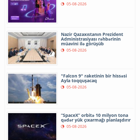
05-08-2026
Nazir Qazaxıstanın Prezident
Administrasiyası rəhbərinin
müavini ilə görüşüb
05-08-2026
"Falcon 9" raketinin bir hissəsi
Ayla toqquşacaq
05-08-2026
“SpaceX” orbitə 10 milyon tona
qədər yük çıxarmağı planlaşdırır
05-08-2026