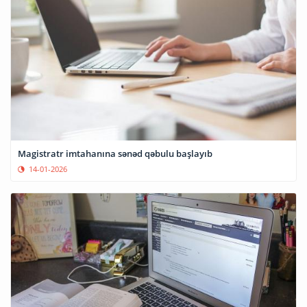
Magistratr imtahanına sənəd qəbulu başlayıb
14-01-2026