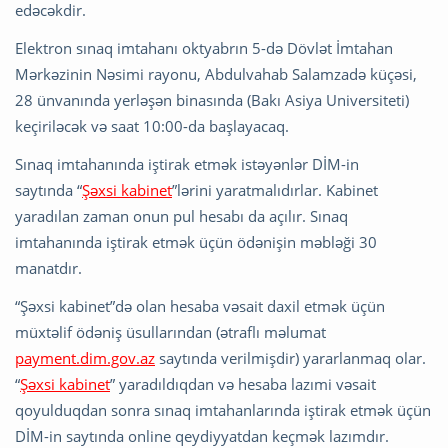
edəcəkdir.
Elektron sınaq imtahanı oktyabrın 5-də Dövlət İmtahan
Mərkəzinin Nəsimi rayonu, Abdulvahab Salamzadə küçəsi,
28 ünvanında yerləşən binasında (Bakı Asiya Universiteti)
keçiriləcək və saat 10:00-da başlayacaq.
Sınaq imtahanında iştirak etmək istəyənlər DİM-in
saytında “
Şəxsi kabinet
”lərini yaratmalıdırlar. Kabinet
yaradılan zaman onun pul hesabı da açılır. Sınaq
imtahanında iştirak etmək üçün ödənişin məbləği 30
manatdır.
“Şəxsi kabinet”də olan hesaba vəsait daxil etmək üçün
müxtəlif ödəniş üsullarından (ətraflı məlumat
payment.dim.gov.az
saytında verilmişdir) yararlanmaq olar.
“
Şəxsi kabinet
” yaradıldıqdan və hesaba lazımi vəsait
qoyulduqdan sonra sınaq imtahanlarında iştirak etmək üçün
DİM-in saytında online qeydiyyatdan keçmək lazımdır.