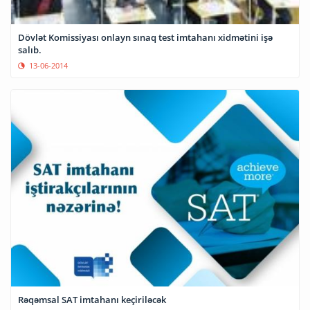
Dövlət Komissiyası onlayn sınaq test imtahanı xidmətini işə
salıb.
13-06-2014
Rəqəmsal SAT imtahanı keçiriləcək