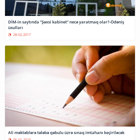
DİM-in saytında “Şəxsi kabinet” necə yaratmaq olar?-Ödəniş
üsulları
28-02-2017
Ali məktəblərə tələbə qəbulu üzrə sınaq imtahanı keçiriləcək
05-01-2023