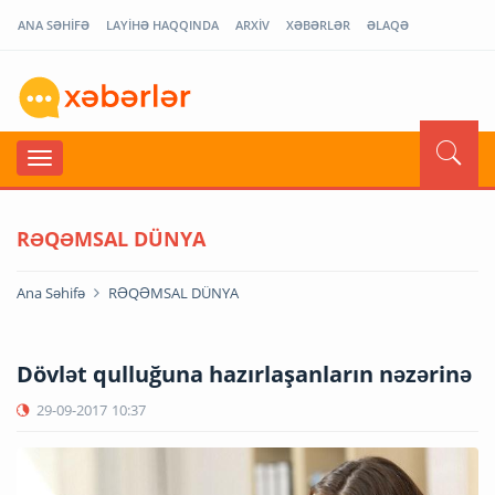
ANA SƏHİFƏ
LAYİHƏ HAQQINDA
ARXİV
XƏBƏRLƏR
ƏLAQƏ
RƏQƏMSAL DÜNYA
Ana Səhifə
RƏQƏMSAL DÜNYA
Dövlət qulluğuna hazırlaşanların nəzərinə
29-09-2017
10:37