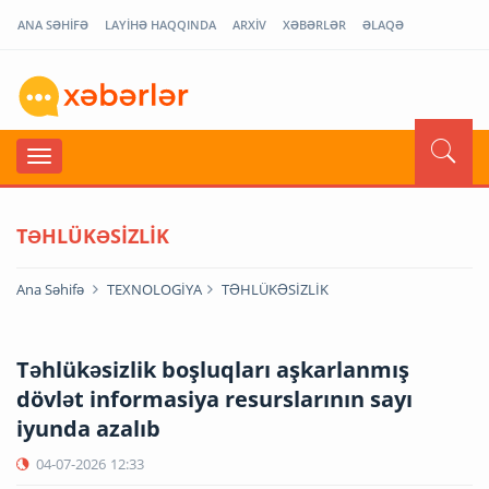
ANA SƏHİFƏ
LAYİHƏ HAQQINDA
ARXİV
XƏBƏRLƏR
ƏLAQƏ
TƏHLÜKƏSİZLİK
Ana Səhifə
TEXNOLOGİYA
TƏHLÜKƏSİZLİK
Təhlükəsizlik boşluqları aşkarlanmış
dövlət informasiya resurslarının sayı
iyunda azalıb
04-07-2026
12:33