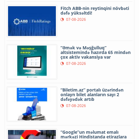
Fitch ABB-nin reytinqini növbəti
dəfə yüksəltdi!
07-08-2026
“Əmək və Məşğulluq”
altsistemində hazırda 65 mindən
çox aktiv vakansiya var
07-08-2026
“Biletim.az” portalı üzərindən
onlayn bilet alanların sayı 2
dəfəyədək artıb
07-08-2026
“Google”un məlumat emalı
mərkəzi Hindistanda etirazlara