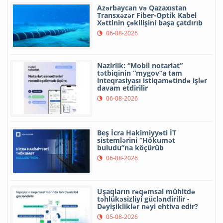
Azərbaycan və Qazaxıstan
Transxəzər Fiber-Optik Kabel
Xəttinin çəkilişini başa çatdırıb
06-08-2026
Nazirlik: “Mobil notariat”
tətbiqinin “mygov”a tam
inteqrasiyası istiqamətində işlər
davam etdirilir
06-08-2026
Beş İcra Hakimiyyəti İT
sistemlərini “Hökumət
buludu”na köçürüb
06-08-2026
Uşaqların rəqəmsal mühitdə
təhlükəsizliyi gücləndirilir -
Dəyişikliklər nəyi ehtiva edir?
05-08-2026