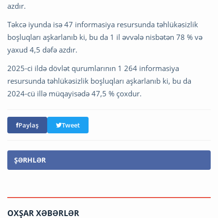
azdır.
Təkcə iyunda isə 47 informasiya resursunda təhlükəsizlik
boşluqları aşkarlanıb ki, bu da 1 il əvvələ nisbətən 78 % və
yaxud 4,5 dəfə azdır.
2025-ci ildə dövlət qurumlarının 1 264 informasiya
resursunda təhlükəsizlik boşluqları aşkarlanıb ki, bu da
2024-cü illə müqayisədə 47,5 % çoxdur.
Paylaş
Tweet
ŞƏRHLƏR
OXŞAR XƏBƏRLƏR