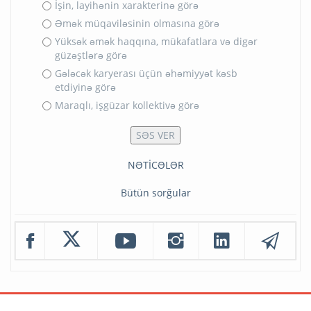
İşin, layihənin xarakterinə görə
Əmək müqaviləsinin olmasına görə
Yüksək əmək haqqına, mükafatlara və digər
güzəştlərə görə
Gələcək karyerası üçün əhəmiyyət kəsb
etdiyinə görə
Maraqlı, işgüzar kollektivə görə
NƏTİCƏLƏR
Bütün sorğular