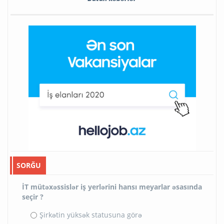
SORĞU
İT mütəxəssislər iş yerlərini hansı meyarlar əsasında
seçir ?
Şirkətin yüksək statusuna görə