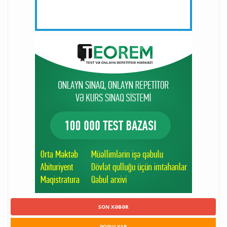
SON XƏBƏR
POPULYAR