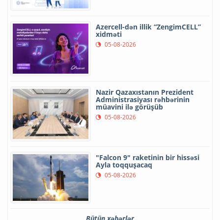
Azercell-dən illik “ZengimCELL”
xidməti
05-08-2026
Nazir Qazaxıstanın Prezident
Administrasiyası rəhbərinin
müavini ilə görüşüb
05-08-2026
"Falcon 9" raketinin bir hissəsi
Ayla toqquşacaq
05-08-2026
Bütün xəbərlər