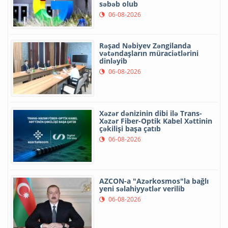
səbəb olub
06-08-2026
Rəşad Nəbiyev Zəngilanda
vətəndaşların müraciətlərini
dinləyib
06-08-2026
Xəzər dənizinin dibi ilə Trans-
Xəzər Fiber-Optik Kabel Xəttinin
çəkilişi başa çatıb
06-08-2026
AZCON-a "Azərkosmos"la bağlı
yeni səlahiyyətlər verilib
06-08-2026