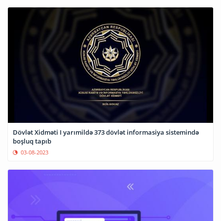
Dövlət Xidməti I yarımildə 373 dövlət informasiya sistemində
boşluq tapıb
03-08-2023