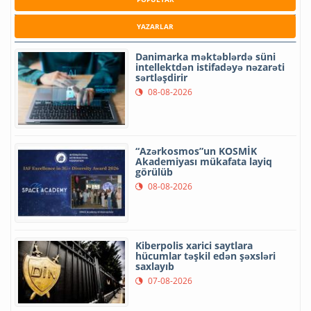
YAZARLAR
Danimarka məktəblərdə süni
intellektdən istifadəyə nəzarəti
sərtləşdirir
08-08-2026
“Azərkosmos”un KOSMİK
Akademiyası mükafata layiq
görülüb
08-08-2026
Kiberpolis xarici saytlara
hücumlar təşkil edən şəxsləri
saxlayıb
07-08-2026