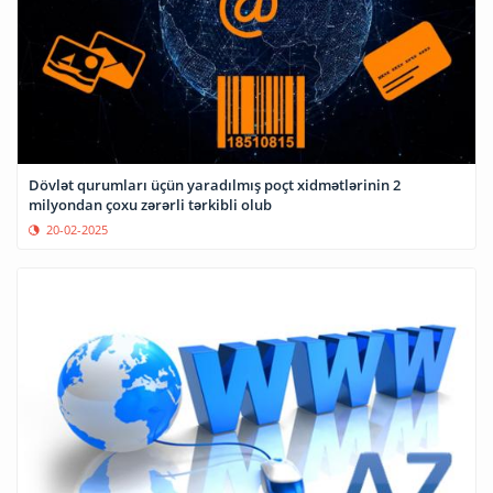
Dövlət qurumları üçün yaradılmış poçt xidmətlərinin 2
milyondan çoxu zərərli tərkibli olub
20-02-2025