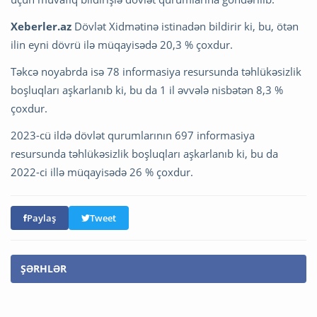
Xeberler.az
Dövlət Xidmətinə istinadən bildirir ki, bu, ötən
ilin eyni dövrü ilə müqayisədə 20,3 % çoxdur.
Təkcə noyabrda isə 78 informasiya resursunda təhlükəsizlik
boşluqları aşkarlanıb ki, bu da 1 il əvvələ nisbətən 8,3 %
çoxdur.
2023-cü ildə dövlət qurumlarının 697 informasiya
resursunda təhlükəsizlik boşluqları aşkarlanıb ki, bu da
2022-ci illə müqayisədə 26 % çoxdur.
Paylaş
Tweet
ŞƏRHLƏR