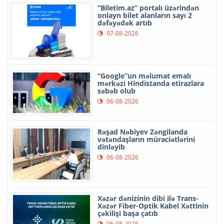
“Biletim.az” portalı üzərindən
onlayn bilet alanların sayı 2
dəfəyədək artıb
07-08-2026
“Google”un məlumat emalı
mərkəzi Hindistanda etirazlara
səbəb olub
06-08-2026
Rəşad Nəbiyev Zəngilanda
vətəndaşların müraciətlərini
dinləyib
06-08-2026
Xəzər dənizinin dibi ilə Trans-
Xəzər Fiber-Optik Kabel Xəttinin
çəkilişi başa çatıb
06-08-2026