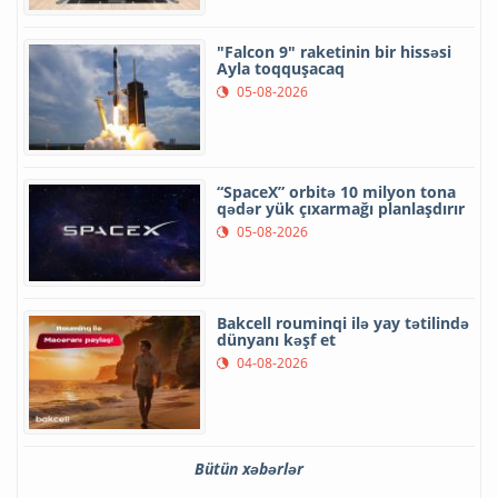
"Falcon 9" raketinin bir hissəsi
Ayla toqquşacaq
05-08-2026
“SpaceX” orbitə 10 milyon tona
qədər yük çıxarmağı planlaşdırır
05-08-2026
Bakcell rouminqi ilə yay tətilində
dünyanı kəşf et
04-08-2026
Bütün xəbərlər