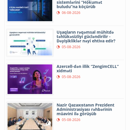
sistemlərini “Hökumət
buludu”na köçürüb
06-08-2026
Uşaqların rəqəmsal mühitdə
təhlükəsizliyi gücləndirilir -
Dəyişikliklər nəyi ehtiva edir?
05-08-2026
Azercell-dən illik “ZengimCELL”
xidməti
05-08-2026
Nazir Qazaxıstanın Prezident
Administrasiyası rəhbərinin
müavini ilə görüşüb
05-08-2026