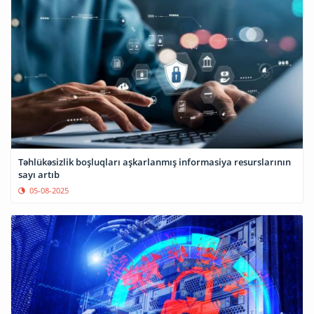
Təhlükəsizlik boşluqları aşkarlanmış informasiya resurslarının
sayı artıb
05-08-2025