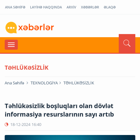
ANA SƏHİFƏ
LAYİHƏ HAQQINDA
ARXİV
XƏBƏRLƏR
ƏLAQƏ
TƏHLÜKƏSİZLİK
Ana Səhifə
TEXNOLOGİYA
TƏHLÜKƏSİZLİK
Təhlükəsizlik boşluqları olan dövlət
informasiya resurslarının sayı artıb
18-12-2024
16:40