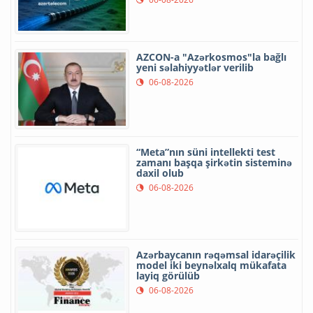
AZCON-a "Azərkosmos"la bağlı
yeni səlahiyyətlər verilib
06-08-2026
“Meta”nın süni intellekti test
zamanı başqa şirkətin sisteminə
daxil olub
06-08-2026
Azərbaycanın rəqəmsal idarəçilik
model iki beynəlxalq mükafata
layiq görülüb
06-08-2026