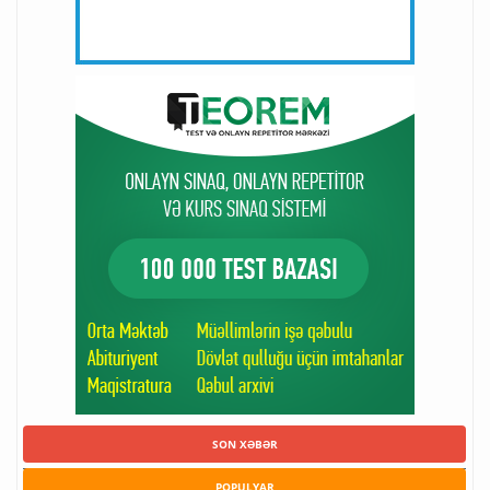
SON XƏBƏR
POPULYAR