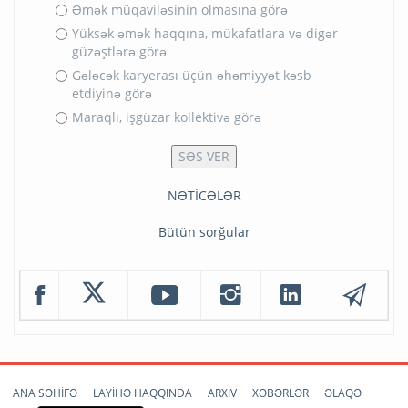
Əmək müqaviləsinin olmasına görə
Yüksək əmək haqqına, mükafatlara və digər
güzəştlərə görə
Gələcək karyerası üçün əhəmiyyət kəsb
etdiyinə görə
Maraqlı, işgüzar kollektivə görə
NƏTİCƏLƏR
Bütün sorğular
ANA SƏHİFƏ
LAYİHƏ HAQQINDA
ARXİV
XƏBƏRLƏR
ƏLAQƏ