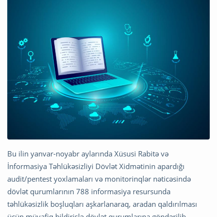
Bu ilin yanvar-noyabr aylarında Xüsusi Rabitə və
İnformasiya Təhlükəsizliyi Dövlət Xidmətinin apardığı
audit/pentest yoxlamaları və monitorinqlər nəticəsində
dövlət qurumlarının 788 informasiya resursunda
təhlükəsizlik boşluqları aşkarlanaraq, aradan qaldırılması
üçün müvafiq bildirişlə dövlət qurumlarına göndərilib.