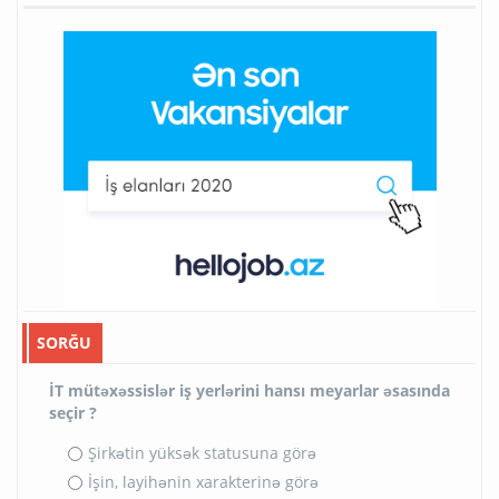
SORĞU
İT mütəxəssislər iş yerlərini hansı meyarlar əsasında
seçir ?
Şirkətin yüksək statusuna görə
İşin, layihənin xarakterinə görə