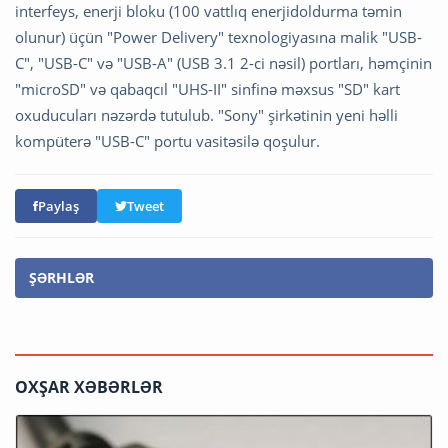
interfeys, enerji bloku (100 vattlıq enerjidoldurma təmin
olunur) üçün "Power Delivery" texnologiyasına malik "USB-
C", "USB-C" və "USB-A" (USB 3.1 2-ci nəsil) portları, həmçinin
"microSD" və qabaqcıl "UHS-II" sinfinə məxsus "SD" kart
oxuducuları nəzərdə tutulub. "Sony" şirkətinin yeni həlli
kompüterə "USB-C" portu vasitəsilə qoşulur.
Paylaş
Tweet
ŞƏRHLƏR
OXŞAR XƏBƏRLƏR