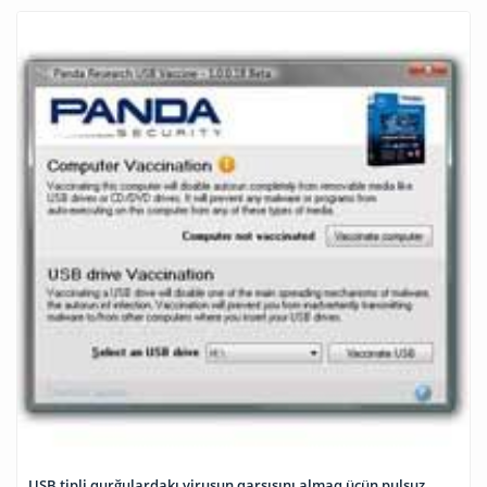
USB tipli qurğulardakı virusun qarşısını almaq üçün pulsuz