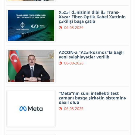
Xəzər dənizinin dibi ilə Trans-
Xəzər Fiber-Optik Kabel Xəttinin
çəkilişi başa çatıb
06-08-2026
AZCON-a "Azərkosmos"la bağlı
yeni səlahiyyətlər verilib
06-08-2026
“Meta”nın süni intellekti test
zamanı başqa şirkətin sisteminə
daxil olub
06-08-2026