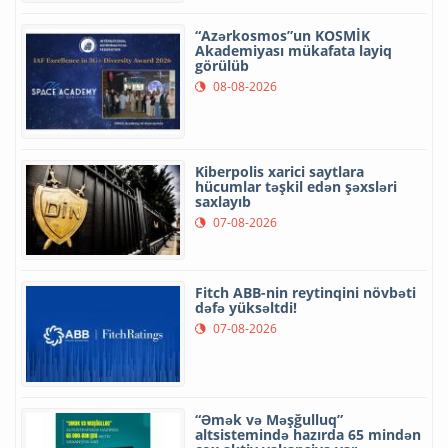
“Azərkosmos”un KOSMİK
Akademiyası mükafata layiq
görülüb
08-08-2026
Kiberpolis xarici saytlara
hücumlar təşkil edən şəxsləri
saxlayıb
07-08-2026
Fitch ABB-nin reytinqini növbəti
dəfə yüksəltdi!
07-08-2026
“Əmək və Məşğulluq”
altsistemində hazırda 65 mindən