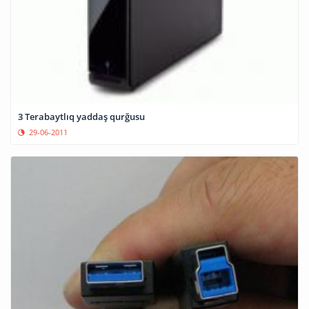
3 Terabaytlıq yaddaş qurğusu
29-06-2011