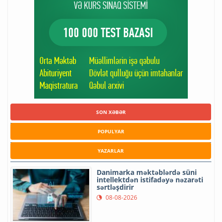
SON XƏBƏR
POPULYAR
YAZARLAR
Danimarka məktəblərdə süni
intellektdən istifadəyə nəzarəti
sərtləşdirir
08-08-2026