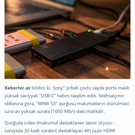
Xeberler.az
bildirir ki, Sony" şirkəti çoxlu sayda porta malik
yüksək səviyyəli "USB-C" habını təqdim edib. İstehsalçının
iddiasına görə, "MRW-S3" qurğusu məlumatların ötürülməsi
üzrə ən yüksək sürətə (1000 Mb/s-dək) malikdir.
Qurğuda video (maksimal dəstəklənən təsvir ölçüsü -
saniyədə 30 kadr sürətini dəstəkləyən 4K) üçün HDMI