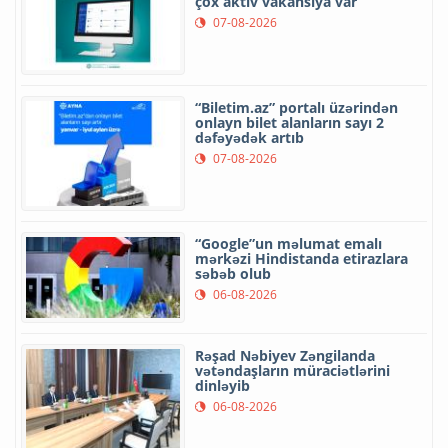
çox aktiv vakansiya var
07-08-2026
“Biletim.az” portalı üzərindən
onlayn bilet alanların sayı 2
dəfəyədək artıb
07-08-2026
“Google”un məlumat emalı
mərkəzi Hindistanda etirazlara
səbəb olub
06-08-2026
Rəşad Nəbiyev Zəngilanda
vətəndaşların müraciətlərini
dinləyib
06-08-2026