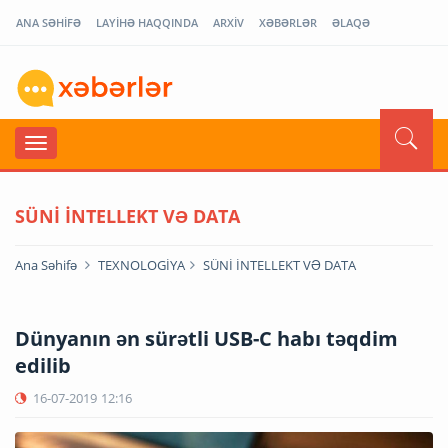
ANA SƏHİFƏ
LAYİHƏ HAQQINDA
ARXİV
XƏBƏRLƏR
ƏLAQƏ
SÜNİ İNTELLEKT VƏ DATA
Ana Səhifə
TEXNOLOGİYA
SÜNİ İNTELLEKT VƏ DATA
Dünyanın ən sürətli USB-C habı təqdim
edilib
16-07-2019
12:16