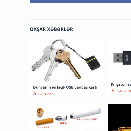
OXŞAR XƏBƏRLƏR
Kingston sə
Dünyanın ən kiçik USB yaddaş kartı
05-01-201
27-04-2009