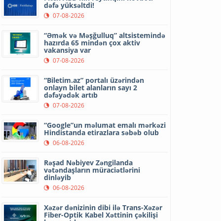
dəfə yüksəltdi!
07-08-2026
“Əmək və Məşğulluq” altsistemində
hazırda 65 mindən çox aktiv
vakansiya var
07-08-2026
“Biletim.az” portalı üzərindən
onlayn bilet alanların sayı 2
dəfəyədək artıb
07-08-2026
“Google”un məlumat emalı mərkəzi
Hindistanda etirazlara səbəb olub
06-08-2026
Rəşad Nəbiyev Zəngilanda
vətəndaşların müraciətlərini
dinləyib
06-08-2026
Xəzər dənizinin dibi ilə Trans-Xəzər
Fiber-Optik Kabel Xəttinin çəkilişi