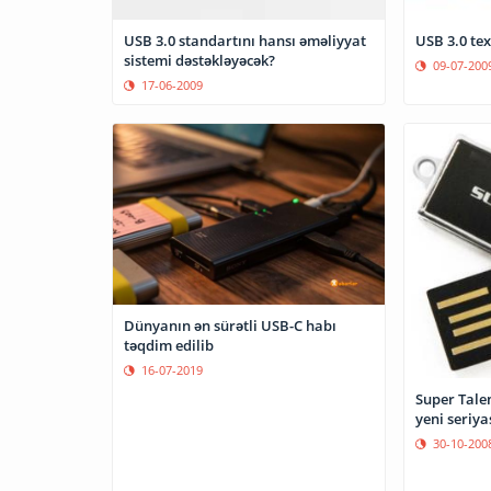
USB 3.0 standartını hansı əməliyyat
USB 3.0 te
sistemi dəstəkləyəcək?
09-07-200
17-06-2009
Dünyanın ən sürətli USB-C habı
təqdim edilib
16-07-2019
Super Tale
yeni seriya
30-10-200