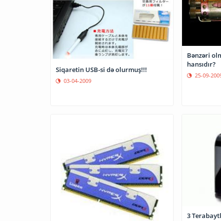
Bənzəri ol
hansıdır?
Siqaretin USB-si də olurmuş!!!
25-09-200
03-04-2009
3 Terabayt