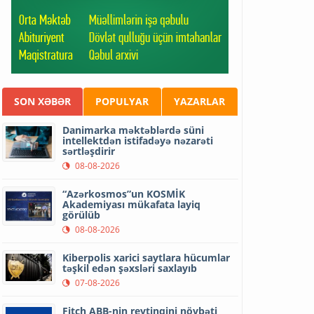
SON XƏBƏR
POPULYAR
YAZARLAR
Danimarka məktəblərdə süni
intellektdən istifadəyə nəzarəti
sərtləşdirir
08-08-2026
“Azərkosmos”un KOSMİK
Akademiyası mükafata layiq
görülüb
08-08-2026
Kiberpolis xarici saytlara hücumlar
təşkil edən şəxsləri saxlayıb
07-08-2026
Fitch ABB-nin reytinqini növbəti