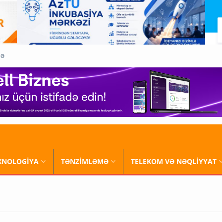
QƏ
XNOLOGİYA
TƏNZİMLƏMƏ
TELEKOM VƏ NƏQLİYYAT