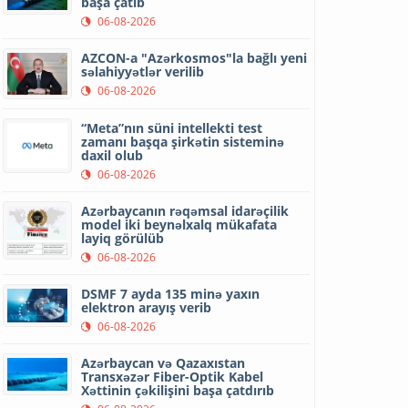
başa çatıb
06-08-2026
AZCON-a "Azərkosmos"la bağlı yeni
səlahiyyətlər verilib
06-08-2026
“Meta”nın süni intellekti test
zamanı başqa şirkətin sisteminə
daxil olub
06-08-2026
Azərbaycanın rəqəmsal idarəçilik
model iki beynəlxalq mükafata
layiq görülüb
06-08-2026
DSMF 7 ayda 135 minə yaxın
elektron arayış verib
06-08-2026
Azərbaycan və Qazaxıstan
Transxəzər Fiber-Optik Kabel
Xəttinin çəkilişini başa çatdırıb