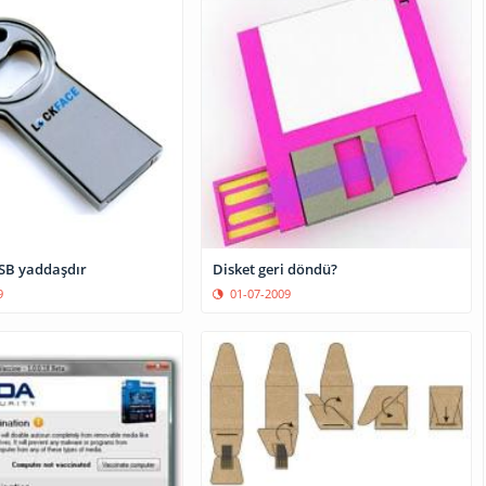
USB yaddaşdır
Disket geri döndü?
9
01-07-2009