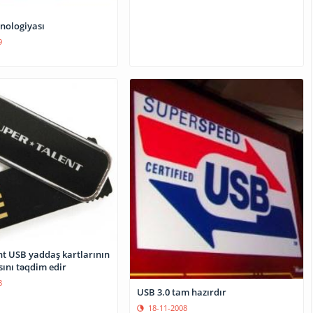
xnologiyası
9
nt USB yaddaş kartlarının
sını təqdim edir
8
USB 3.0 tam hazırdır
18-11-2008