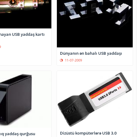
mayan USB yaddaş kartı
9
Dünyanın ən bahalı USB yaddaşı
11-07-2009
Dizüstü kompüterlərə USB 3.0
lıq yaddaş qurğusu