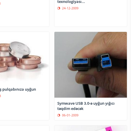
texnologiyası...
1
24-12-2009
 pulqabınıza uyğun
8
Symwave USB 3.0-ə uyğun yığıcı
təqdim edəcək
06-01-2009