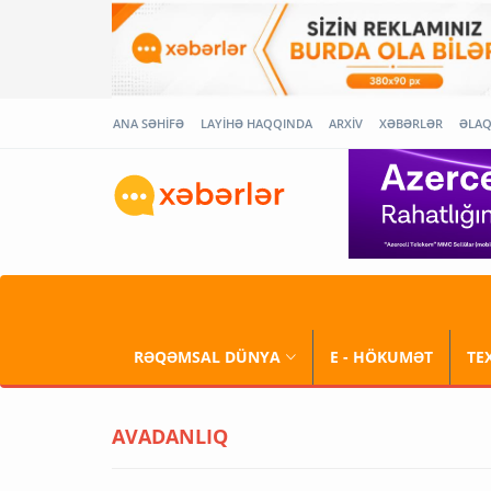
ANA SƏHİFƏ
LAYİHƏ HAQQINDA
ARXİV
XƏBƏRLƏR
ƏLA
RƏQƏMSAL DÜNYA
E - HÖKUMƏT
TE
AVADANLIQ