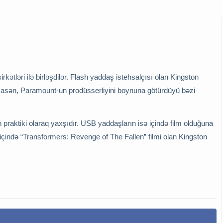
rkətləri ilə birləşdilər. Flash yaddaş istehsalçısı olan Kingston
sasən, Paramount-un prodüsserliyini boynuna götürdüyü bəzi
raktiki olaraq yaxşıdır. USB yaddaşların isə içində film olduğuna
çində “Transformers: Revenge of The Fallen” filmi olan Kingston