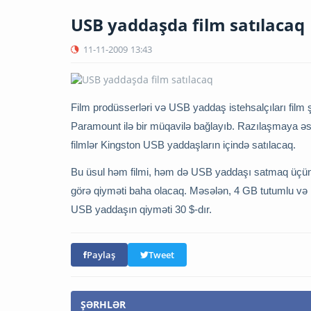
USB yaddaşda film satılacaq
11-11-2009
13:43
Film prodüsserləri və USB yaddaş istehsalçıları film şi
Paramount ilə bir müqavilə bağlayıb. Razılaşmaya ə
filmlər Kingston USB yaddaşların içində satılacaq.
Bu üsul həm filmi, həm də USB yaddaşı satmaq üçün p
görə qiyməti baha olacaq. Məsələn, 4 GB tutumlu və i
USB yaddaşın qiyməti 30 $-dır.
Paylaş
Tweet
ŞƏRHLƏR