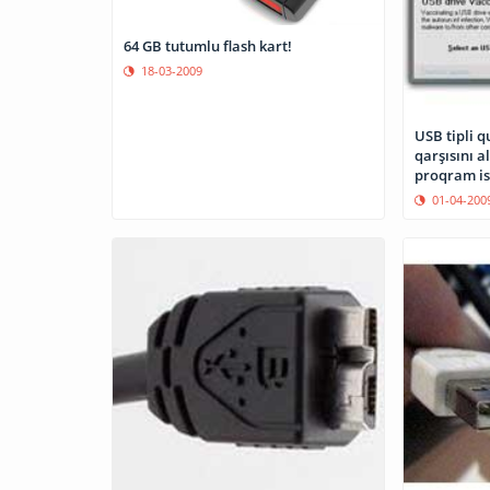
64 GB tutumlu flash kart!
18-03-2009
USB tipli q
qarşısını 
proqram ist
01-04-200