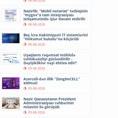
06-08-2026
Nazirlik: “Mobil notariat” tətbiqinin
“mygov”a tam inteqrasiyası
istiqamətində işlər davam etdirilir
06-08-2026
Beş İcra Hakimiyyəti İT sistemlərini
“Hökumət buludu”na köçürüb
06-08-2026
Uşaqların rəqəmsal mühitdə
təhlükəsizliyi gücləndirilir -
Dəyişikliklər nəyi ehtiva edir?
05-08-2026
Azercell-dən illik “ZengimCELL”
xidməti
05-08-2026
Nazir Qazaxıstanın Prezident
Administrasiyası rəhbərinin
müavini ilə görüşüb
05-08-2026