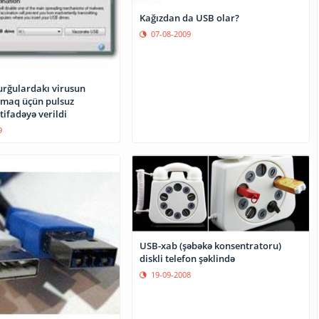
Kağızdan da USB olar?
07-08-2009
urğulardakı virusun
almaq üçün pulsuz
ifadəyə verildi
9
USB-xab (şəbəkə konsentratoru)
diskli telefon şəklində
19-09-2008