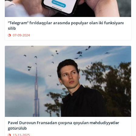
“Telegram” fırıldaqçılar arasında populyar olan iki funksiyanı
silib
07-09-2024
Pavel Durovun Fransadan çıxışına qoyulan məhdudiyyətlər
götürülüb
13-11-2025