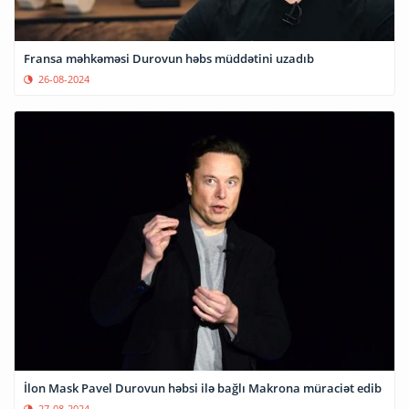
Fransa məhkəməsi Durovun həbs müddətini uzadıb
26-08-2024
İlon Mask Pavel Durovun həbsi ilə bağlı Makrona müraciət edib
27-08-2024