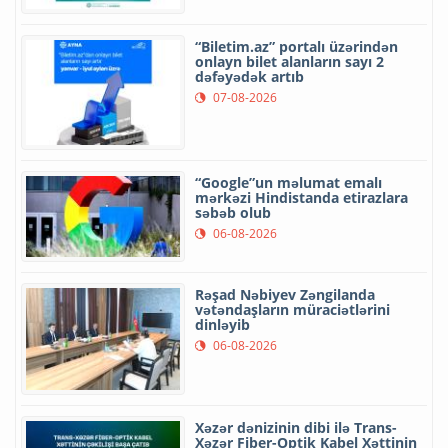
“Biletim.az” portalı üzərindən
onlayn bilet alanların sayı 2
dəfəyədək artıb
07-08-2026
“Google”un məlumat emalı
mərkəzi Hindistanda etirazlara
səbəb olub
06-08-2026
Rəşad Nəbiyev Zəngilanda
vətəndaşların müraciətlərini
dinləyib
06-08-2026
Xəzər dənizinin dibi ilə Trans-
Xəzər Fiber-Optik Kabel Xəttinin