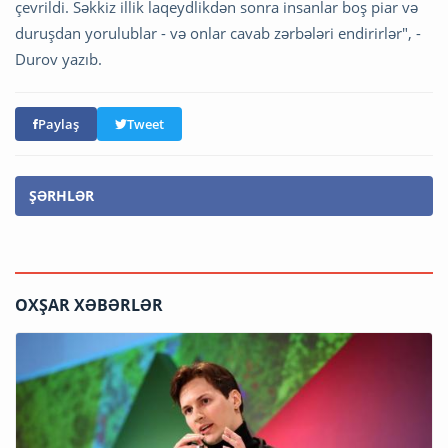
çevrildi. Səkkiz illik laqeydlikdən sonra insanlar boş piar və
duruşdan yorulublar - və onlar cavab zərbələri endirirlər", -
Durov yazıb.
Paylaş
Tweet
ŞƏRHLƏR
OXŞAR XƏBƏRLƏR