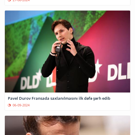
Pavel Durov Fransada saxlanılmasını ilk dəfə şərh edib
06-09-2024