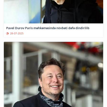
Pavel Durov Paris məhkəməsində növbəti dəfə dindirilib
28-07-2025