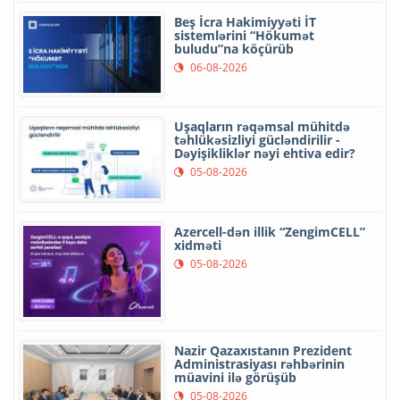
Beş İcra Hakimiyyəti İT
sistemlərini “Hökumət
buludu”na köçürüb
06-08-2026
Uşaqların rəqəmsal mühitdə
təhlükəsizliyi gücləndirilir -
Dəyişikliklər nəyi ehtiva edir?
05-08-2026
Azercell-dən illik “ZengimCELL”
xidməti
05-08-2026
Nazir Qazaxıstanın Prezident
Administrasiyası rəhbərinin
müavini ilə görüşüb
05-08-2026