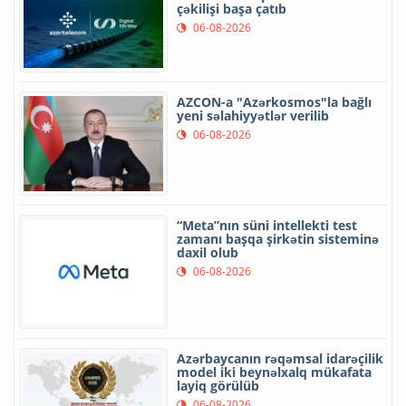
çəkilişi başa çatıb
06-08-2026
AZCON-a "Azərkosmos"la bağlı
yeni səlahiyyətlər verilib
06-08-2026
“Meta”nın süni intellekti test
zamanı başqa şirkətin sisteminə
daxil olub
06-08-2026
Azərbaycanın rəqəmsal idarəçilik
model iki beynəlxalq mükafata
layiq görülüb
06-08-2026