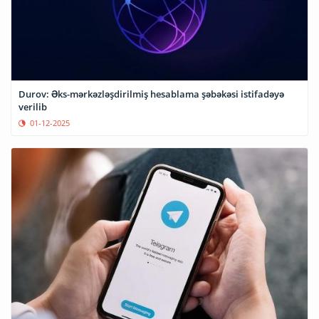
Durov: Əks-mərkəzləşdirilmiş hesablama şəbəkəsi istifadəyə
verilib
01-12-2025