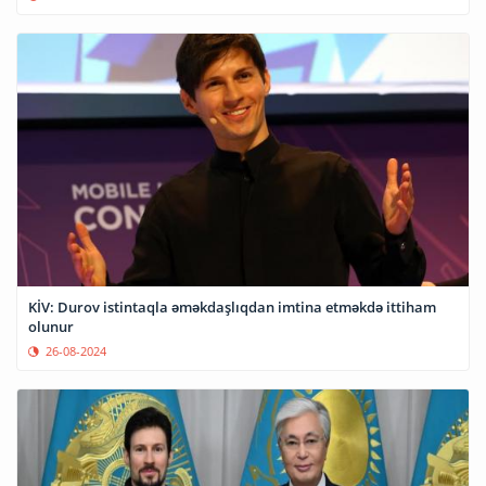
KİV: Durov istintaqla əməkdaşlıqdan imtina etməkdə ittiham
olunur
26-08-2024