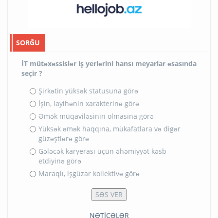
SORĞU
İT mütəxəssislər iş yerlərini hansı meyarlar əsasında
seçir ?
Şirkətin yüksək statusuna görə
İşin, layihənin xarakterinə görə
Əmək müqaviləsinin olmasına görə
Yüksək əmək haqqına, mükafatlara və digər
güzəştlərə görə
Gələcək karyerası üçün əhəmiyyət kəsb
etdiyinə görə
Maraqlı, işgüzar kollektivə görə
NƏTİCƏLƏR