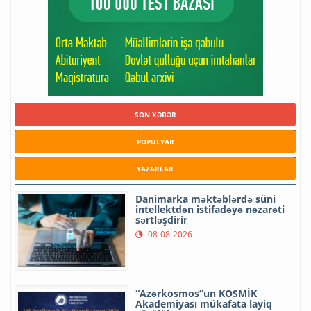
SON XƏBƏR
POPULYAR
YAZARLAR
Danimarka məktəblərdə süni
intellektdən istifadəyə nəzarəti
sərtləşdirir
08-08-2026
“Azərkosmos”un KOSMİK
Akademiyası mükafata layiq