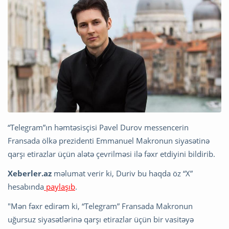
“Telegram”ın həmtəsisçisi Pavel Durov messencerin
Fransada ölkə prezidenti Emmanuel Makronun siyasətinə
qarşı etirazlar üçün alətə çevrilməsi ilə fəxr etdiyini bildirib.
Xeberler.az
məlumat verir ki, Duriv bu haqda öz “X”
hesabında
paylaşıb
.
"Mən fəxr edirəm ki, “Telegram” Fransada Makronun
uğursuz siyasətlərinə qarşı etirazlar üçün bir vasitəyə