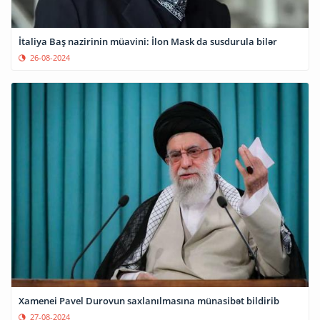
İtaliya Baş nazirinin müavini: İlon Mask da susdurula bilər
26-08-2024
Xamenei Pavel Durovun saxlanılmasına münasibət bildirib
27-08-2024