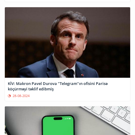
KİV: Makron Pavel Durova "Telegram"ın ofisini Parisə
köçürməyi təklif edibmiş
28-08-2024