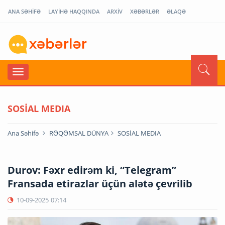
ANA SƏHİFƏ
LAYİHƏ HAQQINDA
ARXİV
XƏBƏRLƏR
ƏLAQƏ
SOSİAL MEDIA
Ana Səhifə
RƏQƏMSAL DÜNYA
SOSİAL MEDIA
Durov: Fəxr edirəm ki, “Telegram”
Fransada etirazlar üçün alətə çevrilib
10-09-2025
07:14