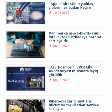
"Apple" şirkətinin yaddaş
çiplərini sınaqdan keçirir
10-08-2026
Danimarka məktəblərdə süni
intellektdən istifadəyə nəzarəti
sərtləşdirir
08-08-2026
“Azərkosmos”un KOSMİK
Akademiyası mükafata layiq
görülüb
08-08-2026
Kiberpolis xarici saytlara
hücumlar təşkil edən şəxsləri
saxlayıb