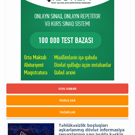
SON XƏBƏR
POPULYAR
YAZARLAR
Təhlükəsizlik boşluqları
aşkarlanmış dövlət informasiya
resurslarının sayı iyulda kəskin