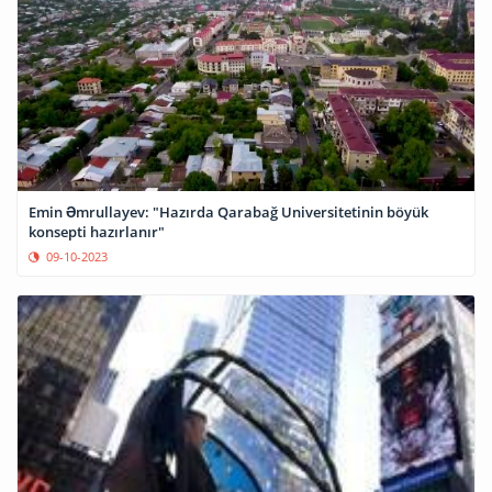
Emin Əmrullayev: "Hazırda Qarabağ Universitetinin böyük
konsepti hazırlanır"
09-10-2023