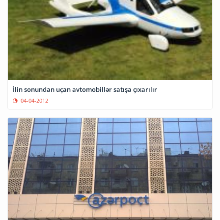
İlin sonundan uçan avtomobillər satışa çıxarılır
04-04-2012