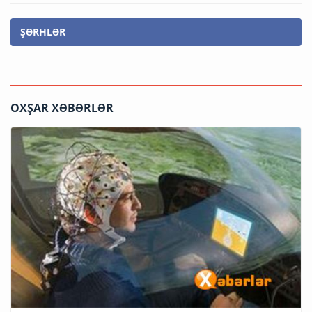
ŞƏRHLƏR
OXŞAR XƏBƏRLƏR