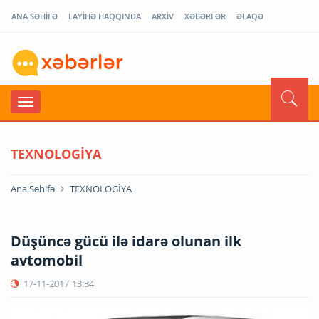
ANA SƏHİFƏ
LAYİHƏ HAQQINDA
ARXİV
XƏBƏRLƏR
ƏLAQƏ
TEXNOLOGİYA
Ana Səhifə
TEXNOLOGİYA
Düşüncə gücü ilə idarə olunan ilk
avtomobil
17-11-2017
13:34