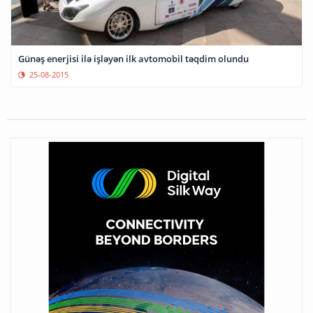
Günəş enerjisi ilə işləyən ilk avtomobil təqdim olundu
25-08-2015