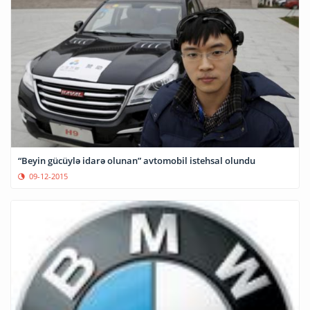
“Beyin gücüylə idarə olunan” avtomobil istehsal olundu
09-12-2015