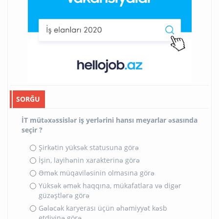
SORĞU
İT mütəxəssislər iş yerlərini hansı meyarlar əsasında
seçir ?
Şirkətin yüksək statusuna görə
İşin, layihənin xarakterinə görə
Əmək müqaviləsinin olmasına görə
Yüksək əmək haqqına, mükafatlara və digər
güzəştlərə görə
Gələcək karyerası üçün əhəmiyyət kəsb
etdiyinə görə