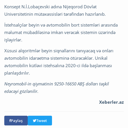
Konsept N.İ.Lobaçevski adına Nijeqorod Dövlət
Universitetinin mütəxəssisləri tərəfindən hazırlanıb.
İstehsalçılar beyin və avtomobilin bort sistemləri arasında
məlumat mübadiləsinə imkan verəcək sistemin üzərində
işləyirlər.
Xüsusi alqoritmlər beyin siqnallarını tanıyacaq və onları
avtomobilin idarəetmə sisteminə ötürəcəklər. Unikal
avtomobilin kütləvi istehsalına 2020-ci ildə başlanması
planlaşdırılır.
Neyromobil-in qiymətinin 9250-16650 ABŞ dolları təşkil
edəcəyi gözlənilir.
Xeberler.az
Paylaş
Tweet