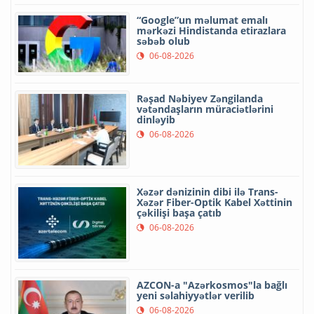
“Google”un məlumat emalı
mərkəzi Hindistanda etirazlara
səbəb olub
06-08-2026
Rəşad Nəbiyev Zəngilanda
vətəndaşların müraciətlərini
dinləyib
06-08-2026
Xəzər dənizinin dibi ilə Trans-
Xəzər Fiber-Optik Kabel Xəttinin
çəkilişi başa çatıb
06-08-2026
AZCON-a "Azərkosmos"la bağlı
yeni səlahiyyətlər verilib
06-08-2026