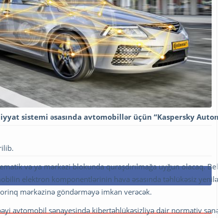
iyyat sistemi əsasında avtomobillər üçün “Kaspersky Autom
ilib.
lematik və ya mərkəzi blokunda quraşdırılmağa uyğun olacaq. Bel
ilin elektron komponentlərinin hava əsasında təhlükəsiz yenilə
nitorinq mərkəzinə göndərməyə imkan verəcək.
i avtomobil sənayesində kibertəhlükəsizliyə dair normativ sənəd