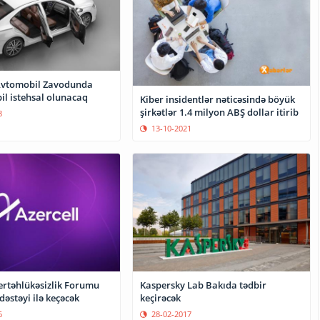
Avtomobil Zavodunda
il istehsal olunacaq
Kiber insidentlər nəticəsində böyük
şirkətlər 1.4 milyon ABŞ dollar itirib
8
13-10-2021
bertəhlükəsizlik Forumu
Kaspersky Lab Bakıda tədbir
 dəstəyi ilə keçəcək
keçirəcək
6
28-02-2017