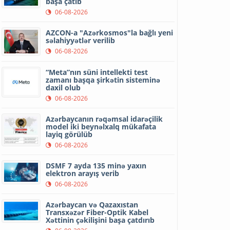
başa çatıb
06-08-2026
AZCON-a "Azərkosmos"la bağlı yeni
səlahiyyətlər verilib
06-08-2026
“Meta”nın süni intellekti test
zamanı başqa şirkətin sisteminə
daxil olub
06-08-2026
Azərbaycanın rəqəmsal idarəçilik
model iki beynəlxalq mükafata
layiq görülüb
06-08-2026
DSMF 7 ayda 135 minə yaxın
elektron arayış verib
06-08-2026
Azərbaycan və Qazaxıstan
Transxəzər Fiber-Optik Kabel
Xəttinin çəkilişini başa çatdırıb