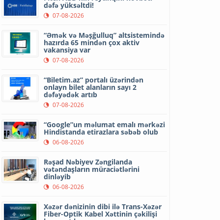
dəfə yüksəltdi!
07-08-2026
“Əmək və Məşğulluq” altsistemində
hazırda 65 mindən çox aktiv
vakansiya var
07-08-2026
“Biletim.az” portalı üzərindən
onlayn bilet alanların sayı 2
dəfəyədək artıb
07-08-2026
“Google”un məlumat emalı mərkəzi
Hindistanda etirazlara səbəb olub
06-08-2026
Rəşad Nəbiyev Zəngilanda
vətəndaşların müraciətlərini
dinləyib
06-08-2026
Xəzər dənizinin dibi ilə Trans-Xəzər
Fiber-Optik Kabel Xəttinin çəkilişi