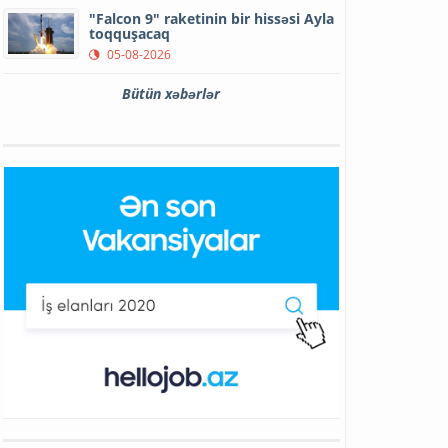
"Falcon 9" raketinin bir hissəsi Ayla
toqquşacaq
05-08-2026
Bütün xəbərlər