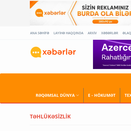
ANA SƏHİFƏ
LAYİHƏ HAQQINDA
ARXİV
XƏBƏRLƏR
ƏLA
RƏQƏMSAL DÜNYA
E - HÖKUMƏT
TE
TƏHLÜKƏSİZLİK