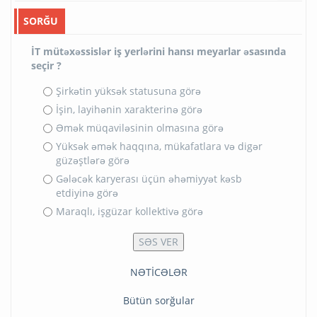
SORĞU
İT mütəxəssislər iş yerlərini hansı meyarlar əsasında
seçir ?
Şirkətin yüksək statusuna görə
İşin, layihənin xarakterinə görə
Əmək müqaviləsinin olmasına görə
Yüksək əmək haqqına, mükafatlara və digər
güzəştlərə görə
Gələcək karyerası üçün əhəmiyyət kəsb
etdiyinə görə
Maraqlı, işgüzar kollektivə görə
NƏTİCƏLƏR
Bütün sorğular