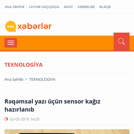
ANA SƏHİFƏ
LAYİHƏ HAQQINDA
ARXİV
XƏBƏRLƏR
ƏLAQƏ
TEXNOLOGİYA
Ana Səhifə
TEXNOLOGİYA
Rəqəmsal yazı üçün sensor kağız
hazırlanıb
02-05-2018
14:35