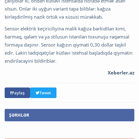
çalışıblar ki, ondan kütləvi istehsalda istifadə etmək asan
olsun. Onlar iki uyğun variant tapa biliblər: kağıza
birləşdirilmiş nazik örtük və xüsusi mürəkkəb.
Sensor elektrik keçiriciliyinə malik kağıza bərkidilən kimi,
barmaq, qələm və ya stilusun istənilən toxunuşu rəqəmsal
formaya daşınır. Sensor kağızın qiyməti 0,30 dollar təşkil
edir. Lakin tədqiqatçılar kütləvi istehsal başladıqda qiymətin
endiriləcəyini bildiriblər.
Xeberler.az
Paylaş
Tweet
ŞƏRHLƏR