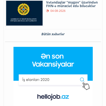
Vətəndaşlar “mygov” üzərindən
FHN-ə müraciət edə biləcəklər
04-08-2026
Bütün xəbərlər