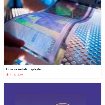
Ucuz və sərfəli displeylər
11-12-2008