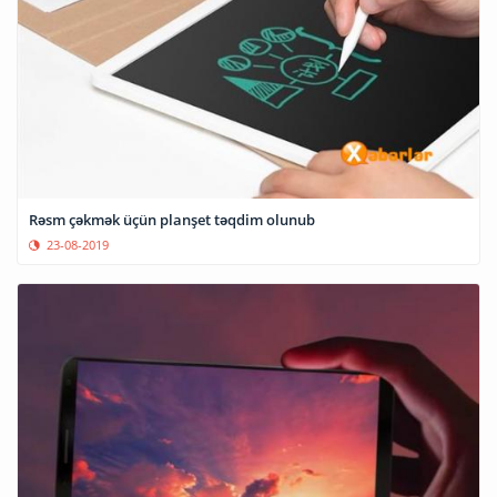
Rəsm çəkmək üçün planşet təqdim olunub
23-08-2019