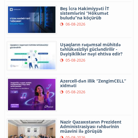
Beş İcra Hakimiyyəti İT
sistemlərini “Hökumət
buludu”na köçürüb
06-08-2026
Uşaqların rəqəmsal mühitdə
təhlükəsizliyi gücləndirilir -
Dəyişikliklər nəyi ehtiva edir?
05-08-2026
Azercell-dən illik “ZengimCELL”
xidməti
05-08-2026
Nazir Qazaxıstanın Prezident
Administrasiyası rəhbərinin
müavini ilə görüşüb
05-08-2026