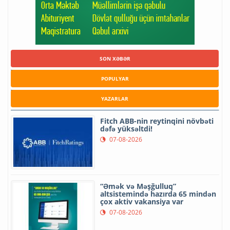
SON XƏBƏR
POPULYAR
YAZARLAR
Fitch ABB-nin reytinqini növbəti
dəfə yüksəltdi!
07-08-2026
“Əmək və Məşğulluq”
altsistemində hazırda 65 mindən
çox aktiv vakansiya var
07-08-2026