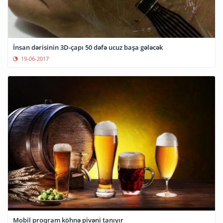
İnsan dərisinin 3D-çapı 50 dəfə ucuz başa gələcək
19-06-2017
Mobil proqram köhnə pivəni tanıyır