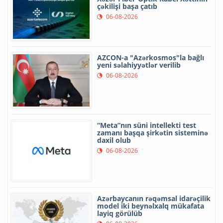
çəkilişi başa çatıb
06-08-2026
AZCON-a "Azərkosmos"la bağlı
yeni səlahiyyətlər verilib
06-08-2026
“Meta”nın süni intellekti test
zamanı başqa şirkətin sisteminə
daxil olub
06-08-2026
Azərbaycanın rəqəmsal idarəçilik
model iki beynəlxalq mükafata
layiq görülüb