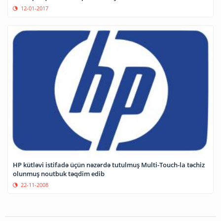
12-01-2017
HP kütləvi istifadə üçün nəzərdə tutulmuş Multi-Touch-la təchiz
olunmuş noutbuk təqdim edib
22-11-2008