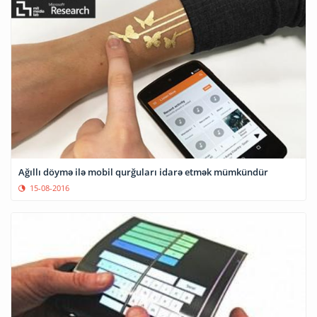
Ağıllı döymə ilə mobil qurğuları idarə etmək mümkündür
15-08-2016