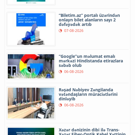
“Biletim.az” portalı üzərindən
onlayn bilet alanların sayı 2
dəfəyədək artıb
07-08-2026
“Google”un məlumat emalı
mərkəzi Hindistanda etirazlara
səbəb olub
06-08-2026
Rəşad Nəbiyev Zəngilanda
vətəndaşların müraciətlərini
dinləyib
06-08-2026
Xəzər dənizinin dibi ilə Trans-
Xəzər Fiber-Optik Kabel Xəttinin