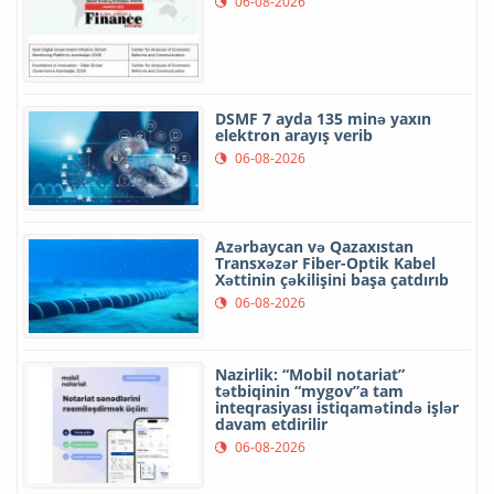
06-08-2026
DSMF 7 ayda 135 minə yaxın
elektron arayış verib
06-08-2026
Azərbaycan və Qazaxıstan
Transxəzər Fiber-Optik Kabel
Xəttinin çəkilişini başa çatdırıb
06-08-2026
Nazirlik: “Mobil notariat”
tətbiqinin “mygov”a tam
inteqrasiyası istiqamətində işlər
davam etdirilir
06-08-2026