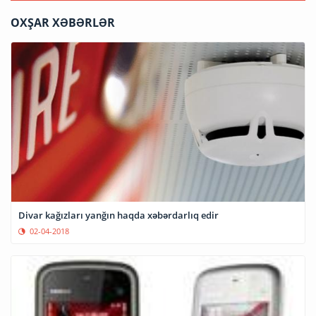
OXŞAR XƏBƏRLƏR
Divar kağızları yanğın haqda xəbərdarlıq edir
02-04-2018