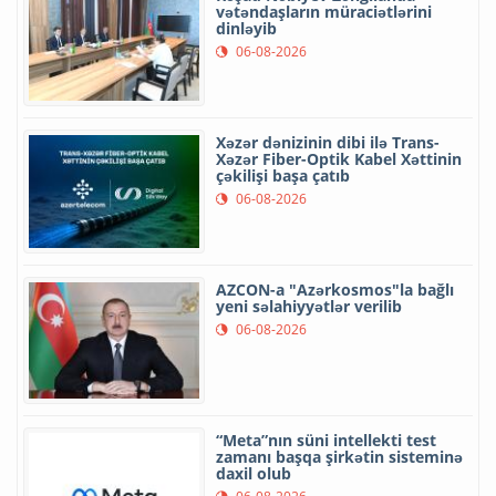
vətəndaşların müraciətlərini
dinləyib
06-08-2026
Xəzər dənizinin dibi ilə Trans-
Xəzər Fiber-Optik Kabel Xəttinin
çəkilişi başa çatıb
06-08-2026
AZCON-a "Azərkosmos"la bağlı
yeni səlahiyyətlər verilib
06-08-2026
“Meta”nın süni intellekti test
zamanı başqa şirkətin sisteminə
daxil olub