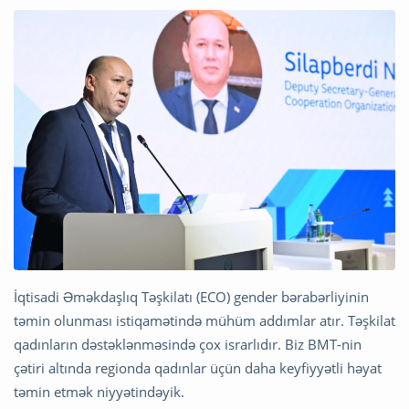
İqtisadi Əməkdaşlıq Təşkilatı (ECO) gender bərabərliyinin
təmin olunması istiqamətində mühüm addımlar atır. Təşkilat
qadınların dəstəklənməsində çox israrlıdır. Biz BMT-nin
çətiri altında regionda qadınlar üçün daha keyfiyyətli həyat
təmin etmək niyyətindəyik.