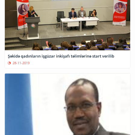
Şəkidə qadınların işgüzar inkişafı təlimlərinə start verilib
28-11-2019