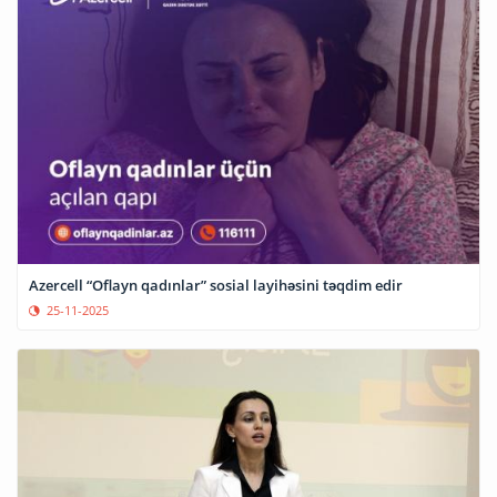
Azercell “Oflayn qadınlar” sosial layihəsini təqdim edir
25-11-2025