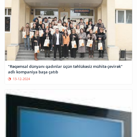
"Rəqəmsal dünyanı qadınlar üçün təhlükəsiz mühitə çevirək"
adlı kompaniya başa çatıb
13-12-2024