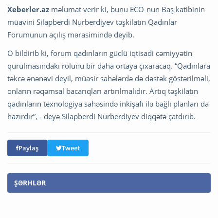
Xeberler.az
məlumat verir ki, bunu ECO-nun Baş katibinin
müavini Silapberdi Nurberdiyev təşkilatın Qadınlar
Forumunun açılış mərasimində deyib.
O bildirib ki, forum qadınların güclü iqtisadi cəmiyyətin
qurulmasındakı rolunu bir daha ortaya çıxaracaq. “Qadınlara
təkcə ənənəvi deyil, müasir sahələrdə də dəstək göstərilməli,
onların rəqəmsal bacarıqları artırılmalıdır. Artıq təşkilatın
qadınların texnologiya sahəsində inkişafı ilə bağlı planları da
hazırdır”, - deyə Silapberdi Nurberdiyev diqqətə çatdırıb.
Paylaş
Tweet
ŞƏRHLƏR