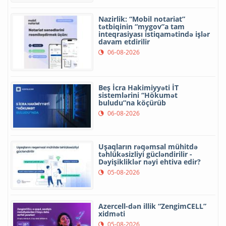
Nazirlik: “Mobil notariat”
tətbiqinin “mygov”a tam
inteqrasiyası istiqamətində işlər
davam etdirilir
06-08-2026
Beş İcra Hakimiyyəti İT
sistemlərini “Hökumət
buludu”na köçürüb
06-08-2026
Uşaqların rəqəmsal mühitdə
təhlükəsizliyi gücləndirilir -
Dəyişikliklər nəyi ehtiva edir?
05-08-2026
Azercell-dən illik “ZengimCELL”
xidməti
05-08-2026