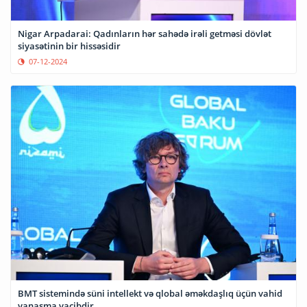
Nigar Arpadarai: Qadınların hər sahədə irəli getməsi dövlət
siyasətinin bir hissəsidir
07-12-2024
BMT sistemində süni intellekt və qlobal əməkdaşlıq üçün vahid
yanaşma vacibdir