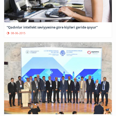
“Qadınlar intellekt səviyyəsinə görə kişiləri geridə qoyur”
08-06-2015