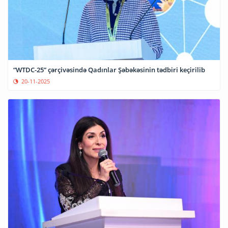
“WTDC-25” çərçivəsində Qadınlar Şəbəkəsinin tədbiri keçirilib
20-11-2025