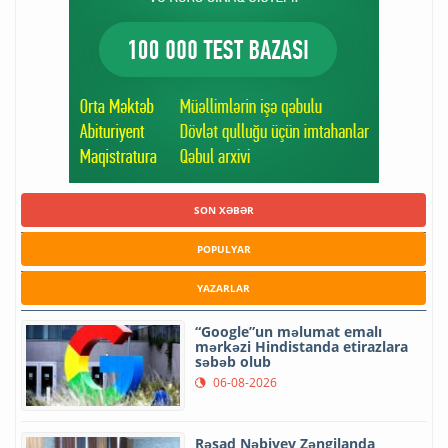
SON XƏBƏR
POPULYAR
YAZARLAR
“Google”un məlumat emalı
mərkəzi Hindistanda etirazlara
səbəb olub
06-08-2026
Rəşad Nəbiyev Zəngilanda