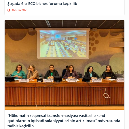
Şuşada 6-cı ECO biznes forumu keçirilib
02-07-2025
“Hökumətin rəqəmsal transformasiyası vasitəsilə kənd
qadınlarının iqtisadi səlahiyyətlərinin artırılması” mövzusunda
tədbir keçirilib