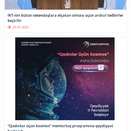
İKT-nin bütün vətəndaşlara əlçatan olması üçün ardıcıl tədbirlər
keçirilir
24-07-2025
“Qadınlar üçün kosmos” mentorluq proqramına qeydiyyat