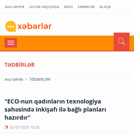
ANA SƏHİFƏ
LAYİHƏ HAQQINDA
ARXİV
XƏBƏRLƏR
ƏLAQƏ
TƏDBİRLƏR
Ana Səhifə
TƏDBİRLƏR
"ECO-nun qadınların texnologiya
sahəsində inkişafı ilə bağlı planları
hazırdır"
02-07-2025
10:26