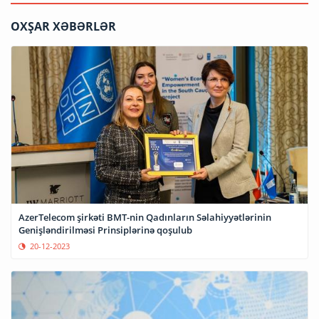
OXŞAR XƏBƏRLƏR
AzerTelecom şirkəti BMT-nin Qadınların Səlahiyyətlərinin
Genişləndirilməsi Prinsiplərinə qoşulub
20-12-2023