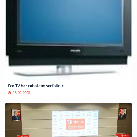
Eco TV hər cəhətdən sərfəlidir
13-09-2008