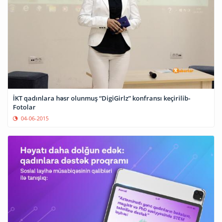
İKT qadınlara həsr olunmuş “DigiGirlz” konfransı keçirilib-
Fotolar
04-06-2015