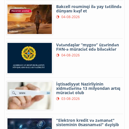
Bakcell rouminqi ilə yay tətilində
dünyanı kəşf et
04-08-2026
Vətəndaşlar “mygov” üzərindən
FHN-ə müraciət edə biləcəklər
04-08-2026
İqtisadiyyat Nazirliyinin
xidmətlərinə 13 milyondan artıq
müraciət olub
03-08-2026
"Elektron kredit və zəmanət"
sisteminin Əsasnaməsi" dəyişib