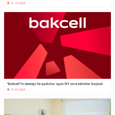
21-10-2024
“Bakcell”in dəstəyi ilə qadınlar üçün İKT üzrə təlimlər başladı
31-07-2024