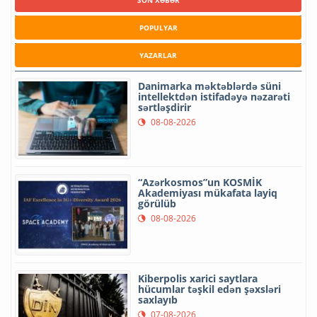
SON XƏBƏR
POPULYAR
YAZARLAR
Danimarka məktəblərdə süni
intellektdən istifadəyə nəzarəti
sərtləşdirir
08-08-2026
“Azərkosmos”un KOSMİK
Akademiyası mükafata layiq
görülüb
08-08-2026
Kiberpolis xarici saytlara
hücumlar təşkil edən şəxsləri
saxlayıb
07-08-2026