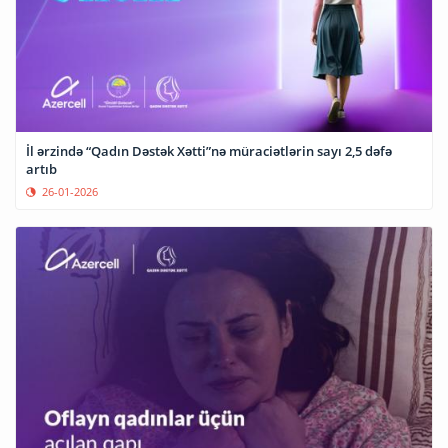
İl ərzində “Qadın Dəstək Xətti”nə müraciətlərin sayı 2,5 dəfə
artıb
26-01-2026