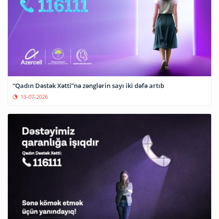
“Qadın Dəstək Xətti”nə zənglərin sayı iki dəfə artıb
13-07-2026