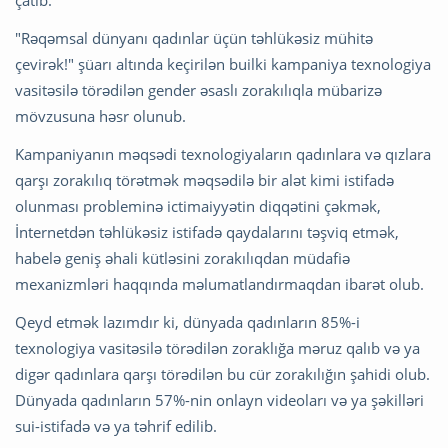
çatıb.
"Rəqəmsal dünyanı qadınlar üçün təhlükəsiz mühitə
çevirək!" şüarı altında keçirilən builki kampaniya texnologiya
vasitəsilə törədilən gender əsaslı zorakılıqla mübarizə
mövzusuna həsr olunub.
Kampaniyanın məqsədi texnologiyaların qadınlara və qızlara
qarşı zorakılıq törətmək məqsədilə bir alət kimi istifadə
olunması probleminə ictimaiyyətin diqqətini çəkmək,
İnternetdən təhlükəsiz istifadə qaydalarını təşviq etmək,
habelə geniş əhali kütləsini zorakılıqdan müdafiə
mexanizmləri haqqında məlumatlandırmaqdan ibarət olub.
Qeyd etmək lazımdır ki, dünyada qadınların 85%-i
texnologiya vasitəsilə törədilən zoraklığa məruz qalıb və ya
digər qadınlara qarşı törədilən bu cür zorakılığın şahidi olub.
Dünyada qadınların 57%-nin onlayn videoları və ya şəkilləri
sui-istifadə və ya təhrif edilib.