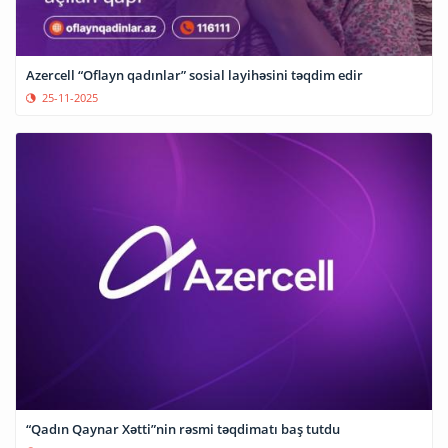
Azercell “Oflayn qadınlar” sosial layihəsini təqdim edir
25-11-2025
“Qadın Qaynar Xətti”nin rəsmi təqdimatı baş tutdu