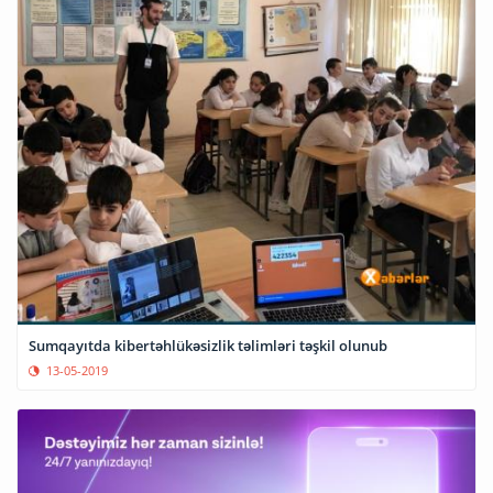
Sumqayıtda kibertəhlükəsizlik təlimləri təşkil olunub
13-05-2019