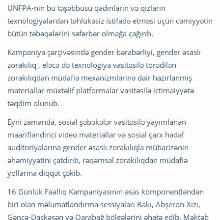
UNFPA-nın bu təşəbbüsü qadınların və qızların
texnologiyalardan təhlükəsiz istifadə etməsi üçün cəmiyyətin
bütün təbəqələrini səfərbər olmağa çağırıb.
Kampaniya çərçivəsində gender bərabərliyi, gender əsaslı
zorakılıq , eləcə də texnologiya vasitəsilə törədilən
zorakılıqdan müdafiə mexanizmlərinə dair hazırlanmış
materiallar müxtəlif platformalar vasitəsilə ictimaiyyətə
təqdim olunub.
Eyni zamanda, sosial şəbəkələr vasitəsilə yayımlanan
maarifləndirici video materiallar və sosial çarx hədəf
auditoriyalarına gender əsaslı zorakılıqla mübarizənin
əhəmiyyətini çatdırıb, rəqəmsal zorakılıqdan müdafiə
yollarına diqqət çəkib.
16 Günlük Fəallıq Kampaniyasının əsas komponentləndən
biri olan məlumatlandırma sessiyaları Bakı, Abşeron-Xızı,
Gəncə-Daşkəsən və Qarabağ bölgələrini əhatə edib. Məktəb