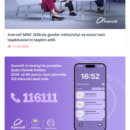
Azercell MWC 2026-da gender inklüzivliyi və sosial təsir
təşəbbüslərini təqdim edib
17-03-2026