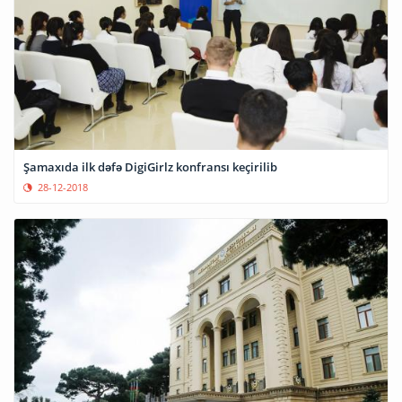
Şamaxıda ilk dəfə DigiGirlz konfransı keçirilib
28-12-2018