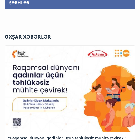
ŞƏRHLƏR
OXŞAR XƏBƏRLƏR
"Rəqəmsal dünyanı qadinlar üçün təhlükəsiz mühitə çevirək!"