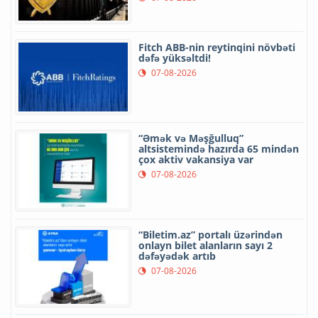
Fitch ABB-nin reytinqini növbəti
dəfə yüksəltdi!
07-08-2026
“Əmək və Məşğulluq”
altsistemində hazırda 65 mindən
çox aktiv vakansiya var
07-08-2026
“Biletim.az” portalı üzərindən
onlayn bilet alanların sayı 2
dəfəyədək artıb
07-08-2026