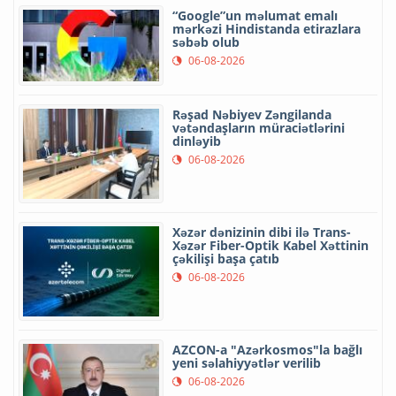
“Google”un məlumat emalı
mərkəzi Hindistanda etirazlara
səbəb olub
06-08-2026
Rəşad Nəbiyev Zəngilanda
vətəndaşların müraciətlərini
dinləyib
06-08-2026
Xəzər dənizinin dibi ilə Trans-
Xəzər Fiber-Optik Kabel Xəttinin
çəkilişi başa çatıb
06-08-2026
AZCON-a "Azərkosmos"la bağlı
yeni səlahiyyətlər verilib
06-08-2026