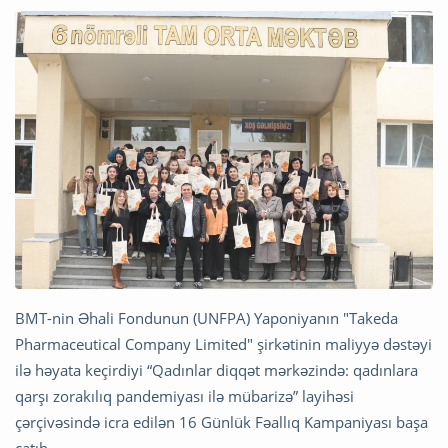
BMT-nin Əhali Fondunun (UNFPA) Yaponiyanın "Takeda
Pharmaceutical Company Limited" şirkətinin maliyyə dəstəyi
ilə həyata keçirdiyi “Qadınlar diqqət mərkəzində: qadınlara
qarşı zorakılıq pandemiyası ilə mübarizə” layihəsi
çərçivəsində icra edilən 16 Günlük Fəallıq Kampaniyası başa