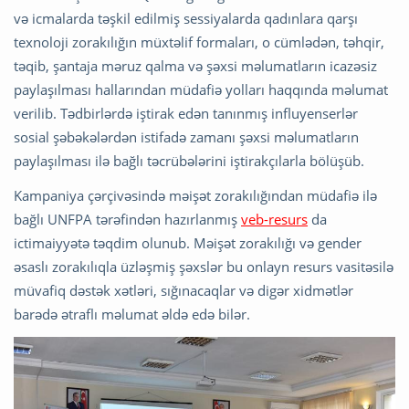
və icmalarda təşkil edilmiş sessiyalarda qadınlara qarşı
texnoloji zorakılığın müxtəlif formaları, o cümlədən, təhqir,
təqib, şantaja məruz qalma və şəxsi məlumatların icazəsiz
paylaşılması hallarından müdafiə yolları haqqında məlumat
verilib. Tədbirlərdə iştirak edən tanınmış influyenserlər
sosial şəbəkələrdən istifadə zamanı şəxsi məlumatların
paylaşılması ilə bağlı təcrübələrini iştirakçılarla bölüşüb.
Kampaniya çərçivəsində məişət zorakılığından müdafiə ilə
bağlı UNFPA tərəfindən hazırlanmış
veb-resurs
da
ictimaiyyətə təqdim olunub. Məişət zorakılığı və gender
əsaslı zorakılıqla üzləşmiş şəxslər bu onlayn resurs vasitəsilə
müvafiq dəstək xətləri, sığınacaqlar və digər xidmətlər
barədə ətraflı məlumat əldə edə bilər.