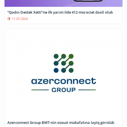
“Qadın Dəstək Xətti”nə ilk yarım ildə 412 müraciət daxil olub
11-07-2024
Azerconnect Group BMT-nin xüsusi mükafatına layiq görülüb