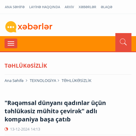
ANA SƏHİFƏ
LAYİHƏ HAQQINDA
ARXİV
XƏBƏRLƏR
ƏLAQƏ
TƏHLÜKƏSİZLİK
Ana Səhifə
TEXNOLOGİYA
TƏHLÜKƏSİZLİK
"Rəqəmsal dünyanı qadınlar üçün
təhlükəsiz mühitə çevirək" adlı
kompaniya başa çatıb
13-12-2024
14:13