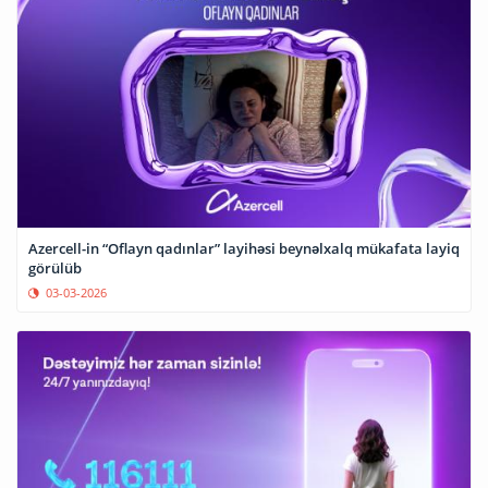
Azercell-in “Oflayn qadınlar” layihəsi beynəlxalq mükafata layiq
görülüb
03-03-2026