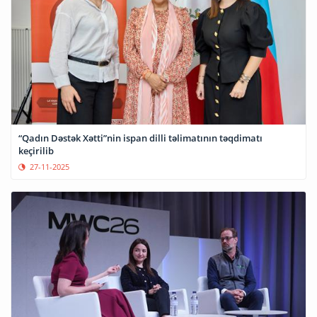
“Qadın Dəstək Xətti”nin ispan dilli təlimatının təqdimatı
keçirilib
27-11-2025