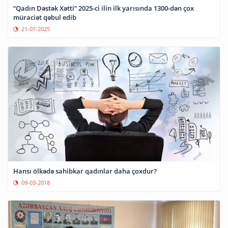
“Qadın Dəstək Xətti” 2025-ci ilin ilk yarısında 1300-dən çox
müraciət qəbul edib
21-07-2025
Hansı ölkədə sahibkar qadınlar daha çoxdur?
09-03-2018