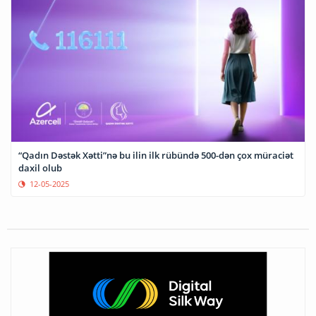
“Qadın Dəstək Xətti”nə bu ilin ilk rübündə 500-dən çox müraciət
daxil olub
12-05-2025