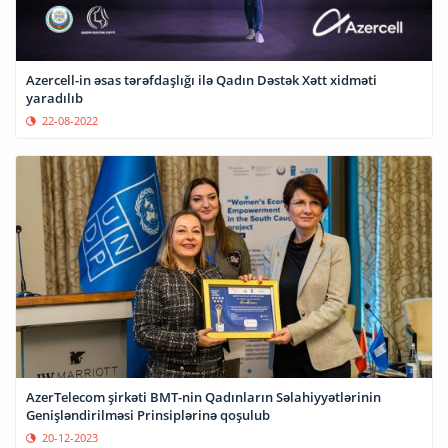
Azercell-in əsas tərəfdaşlığı ilə Qadın Dəstək Xətt xidməti
yaradılıb
22-08-2022
AzerTelecom şirkəti BMT-nin Qadınların Səlahiyyətlərinin
Genişləndirilməsi Prinsiplərinə qoşulub
20-12-2023