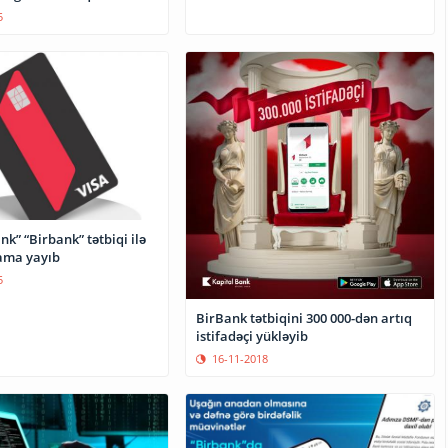
5
nk” “Birbank” tətbiqi ilə
lama yayıb
5
BirBank tətbiqini 300 000-dən artıq
istifadəçi yükləyib
16-11-2018