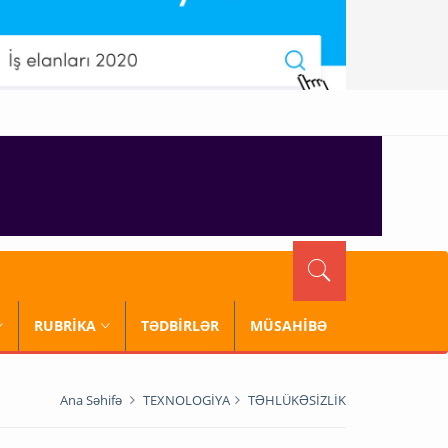
RUBRİKA
TƏDBİRLƏR
MÜSAHİBƏ
Ana Səhifə
TEXNOLOGİYA
TƏHLÜKƏSİZLİK