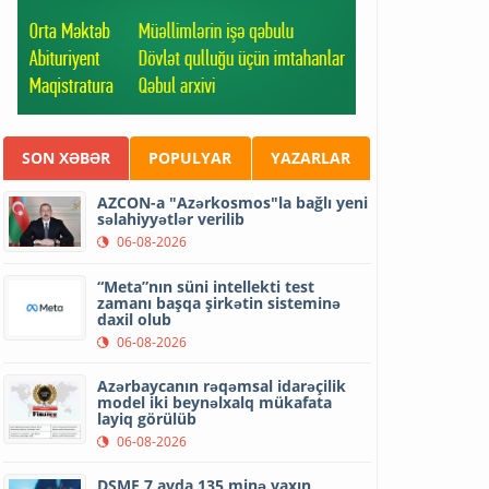
SON XƏBƏR
POPULYAR
YAZARLAR
AZCON-a "Azərkosmos"la bağlı yeni
səlahiyyətlər verilib
06-08-2026
“Meta”nın süni intellekti test
zamanı başqa şirkətin sisteminə
daxil olub
06-08-2026
Azərbaycanın rəqəmsal idarəçilik
model iki beynəlxalq mükafata
layiq görülüb
06-08-2026
DSMF 7 ayda 135 minə yaxın