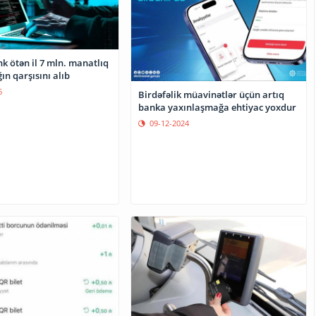
k ötən il 7 mln. manatlıq
ğın qarşısını alıb
6
Birdəfəlik müavinətlər üçün artıq
banka yaxınlaşmağa ehtiyac yoxdur
09-12-2024