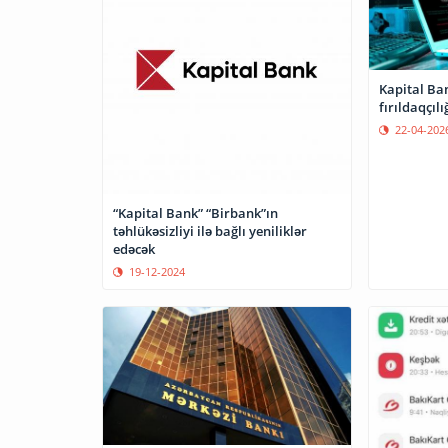
Kapital Ban
fırıldaqçılı
22-04-202
“Kapital Bank” “Birbank”ın
təhlükəsizliyi ilə bağlı yeniliklər
edəcək
19-12-2024