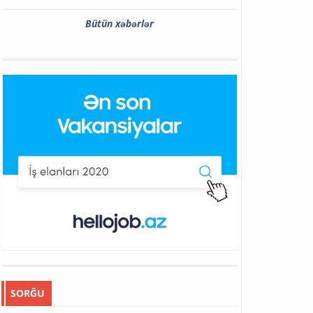
Bütün xəbərlər
SORĞU