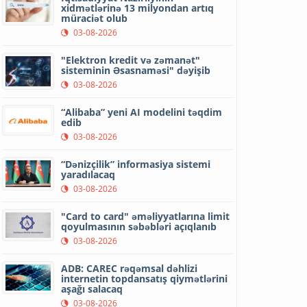
xidmətlərinə 13 milyondan artıq
müraciət olub
03-08-2026
"Elektron kredit və zəmanət"
sisteminin Əsasnaməsi" dəyişib
03-08-2026
“Alibaba” yeni AI modelini təqdim
edib
03-08-2026
“Dənizçilik” informasiya sistemi
yaradılacaq
03-08-2026
"Card to card" əməliyyatlarına limit
qoyulmasının səbəbləri açıqlanıb
03-08-2026
ADB: CAREC rəqəmsal dəhlizi
internetin topdansatış qiymətlərini
aşağı salacaq
03-08-2026