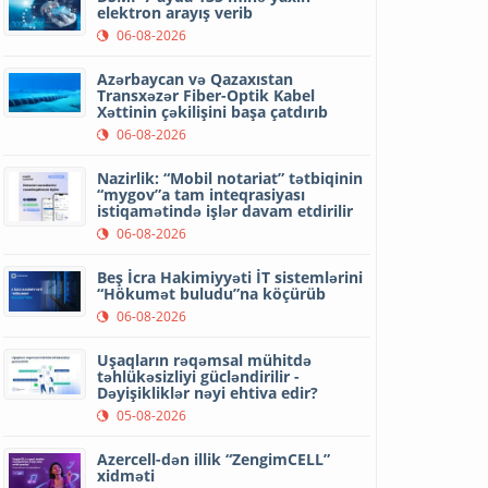
elektron arayış verib
06-08-2026
Azərbaycan və Qazaxıstan
Transxəzər Fiber-Optik Kabel
Xəttinin çəkilişini başa çatdırıb
06-08-2026
Nazirlik: “Mobil notariat” tətbiqinin
“mygov”a tam inteqrasiyası
istiqamətində işlər davam etdirilir
06-08-2026
Beş İcra Hakimiyyəti İT sistemlərini
“Hökumət buludu”na köçürüb
06-08-2026
Uşaqların rəqəmsal mühitdə
təhlükəsizliyi gücləndirilir -
Dəyişikliklər nəyi ehtiva edir?
05-08-2026
Azercell-dən illik “ZengimCELL”
xidməti