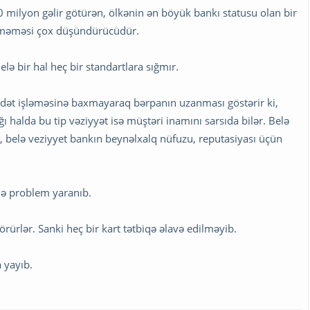
 milyon gəlir götürən, ölkənin ən böyük bankı statusu olan bir
ilməməsi çox düşündürücüdür.
lə bir hal heç bir standartlara sığmır.
dət işləməsinə baxmayaraq bərpanın uzanması göstərir ki,
 halda bu tip vəziyyət isə müştəri inamını sarsıda bilər. Belə
 belə veziyyet bankın beynəlxalq nüfuzu, reputasiyası üçün
də problem yaranıb.
görürlər. Sanki heç bir kart tətbiqə əlavə edilməyib.
 yayıb.