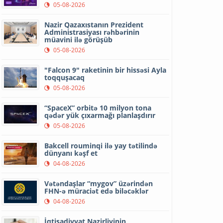
05-08-2026
Nazir Qazaxıstanın Prezident
Administrasiyası rəhbərinin
müavini ilə görüşüb
05-08-2026
"Falcon 9" raketinin bir hissəsi Ayla
toqquşacaq
05-08-2026
“SpaceX” orbitə 10 milyon tona
qədər yük çıxarmağı planlaşdırır
05-08-2026
Bakcell rouminqi ilə yay tətilində
dünyanı kəşf et
04-08-2026
Vətəndaşlar “mygov” üzərindən
FHN-ə müraciət edə biləcəklər
04-08-2026
İqtisadiyyat Nazirliyinin