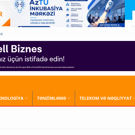
QƏ
XNOLOGİYA
TƏNZİMLƏMƏ
TELEKOM VƏ NƏQLİYYAT