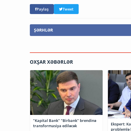
Paylaş
Tweet
ŞƏRHLƏR
OXŞAR XƏBƏRLƏR
"Kapital Bank" "Birbank" brendinə
Ekspert: K
transformasiya ediləcək
problemlə 