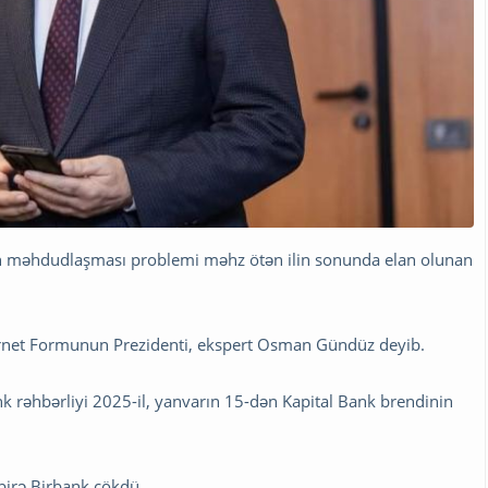
şin məhdudlaşması problemi məhz ötən ilin sonunda elan olunan
nternet Formunun Prezidenti, ekspert Osman Gündüz deyib.
ank rəhbərliyi 2025-il, yanvarın 15-dən Kapital Bank brendinin
 birə Birbank çökdü.