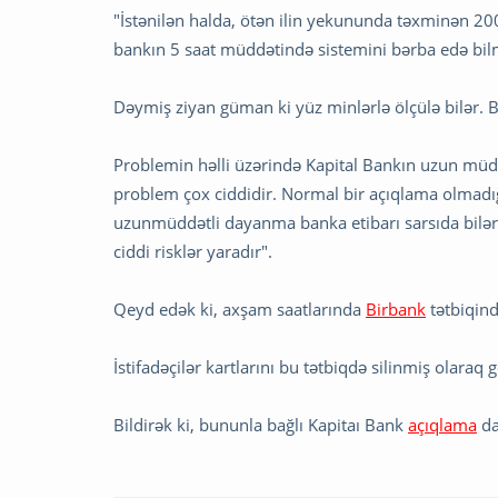
"İstənilən halda, ötən ilin yekununda təxminən 200
bankın 5 saat müddətində sistemini bərba edə b
Dəymiş ziyan güman ki yüz minlərlə ölçülə bilər. Be
Problemin həlli üzərində Kapital Bankın uzun müd
problem çox ciddidir. Normal bir açıqlama olmadığı
uzunmüddətli dayanma banka etibarı sarsıda bilər,
ciddi risklər yaradır".
Qeyd edək ki, axşam saatlarında
Birbank
tətbiqin
İstifadəçilər kartlarını bu tətbiqdə silinmiş olaraq 
Bildirək ki, bununla bağlı Kapitaı Bank
açıqlama
da