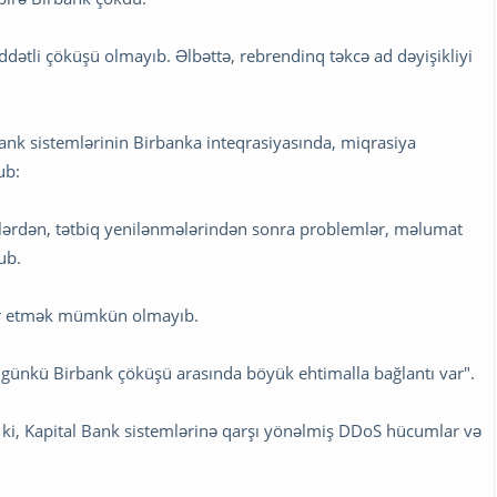
dətli çöküşü olmayıb. Əlbəttə, rebrendinq təkcə ad dəyişikliyi
ank sistemlərinin Birbanka inteqrasiyasında, miqrasiya
ub:
lərdən, tətbiq yenilənmələrindən sonra problemlər, məlumat
ub.
şkar etmək mümkün olmayıb.
u günkü Birbank çöküşü arasında böyük ehtimalla bağlantı var".
r ki, Kapital Bank sistemlərinə qarşı yönəlmiş DDoS hücumlar və