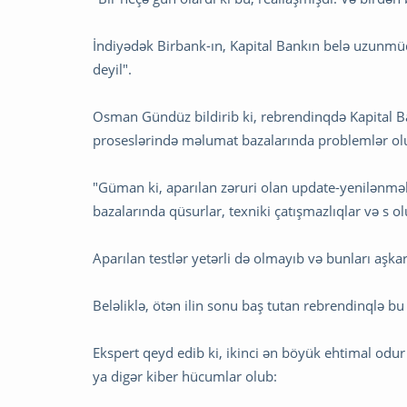
İndiyədək Birbank-ın, Kapital Bankın belə uzunmüd
deyil".
Osman Gündüz bildirib ki, rebrendinqdə Kapital B
proseslərində məlumat bazalarında problemlər ol
"Güman ki, aparılan zəruri olan update-yenilənmə
bazalarında qüsurlar, texniki çatışmazlıqlar və s ol
Aparılan testlər yetərli də olmayıb və bunları a
Beləliklə, ötən ilin sonu baş tutan rebrendinqlə b
Ekspert qeyd edib ki, ikinci ən böyük ehtimal odu
ya digər kiber hücumlar olub: