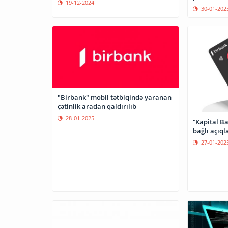
19-12-2024
30-01-202
"Birbank" mobil tətbiqində yaranan
çətinlik aradan qaldırılıb
28-01-2025
“Kapital Ba
bağlı açıq
27-01-202