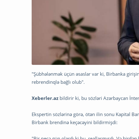
"Şübhələnmək üçün əsaslar var ki, Birbanka giri
rebrendinqlə bağlı olub".
Xeberler.az
bildirir ki, bu sözləri Azərbaycan İ
Ekspertin sözlərinə görə, ötən ilin sonu Kapital B
Birbank brendinə keçəcəyini bildirmişdi:
"Bir neçə gün olardı ki bu, reallaşmışdı. Və birdən