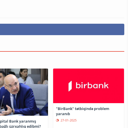
"BirBank" tətbiqində problem
yaranıb
27-01-2025
apital Bank yaranmış
bağlı üzrxahlıq edibmi?