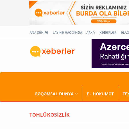
ANA SƏHİFƏ
LAYİHƏ HAQQINDA
ARXİV
XƏBƏRLƏR
ƏLA
RƏQƏMSAL DÜNYA
E - HÖKUMƏT
TE
TƏHLÜKƏSİZLİK