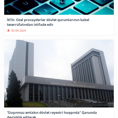
İKTA: Özəl provayderlər dövlət qurumlarının kabel
təsərrüfatından istifadə edir
30-09-2024
“Daşınmaz əmlakın dövlət reyestri haqqında” Qanunda
dəyişiklik ediləcək