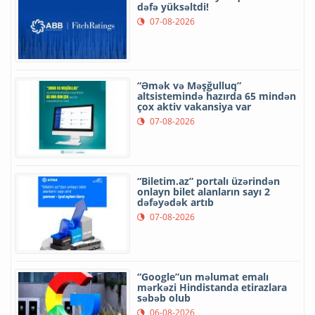
dəfə yüksəltdi!
07-08-2026
“Əmək və Məşğulluq”
altsistemində hazırda 65 mindən
çox aktiv vakansiya var
07-08-2026
“Biletim.az” portalı üzərindən
onlayn bilet alanların sayı 2
dəfəyədək artıb
07-08-2026
“Google”un məlumat emalı
mərkəzi Hindistanda etirazlara
səbəb olub
06-08-2026