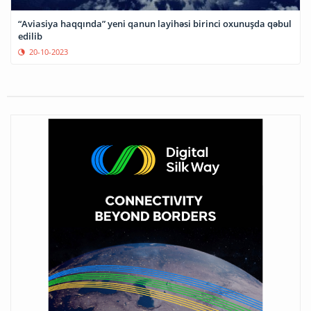
“Aviasiya haqqında” yeni qanun layihəsi birinci oxunuşda qəbul
edilib
20-10-2023