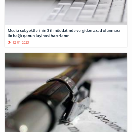
Media subyektlərinin 3 il müddətində vergidən azad olunması
ilə bağlı qanun layihəsi hazırlanır
12-01-2023