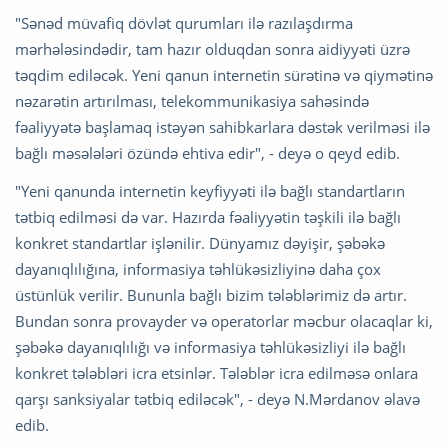
"Sənəd müvafiq dövlət qurumları ilə razılaşdırma
mərhələsindədir, tam hazır olduqdan sonra aidiyyəti üzrə
təqdim ediləcək. Yeni qanun internetin sürətinə və qiymətinə
nəzarətin artırılması, telekommunikasiya sahəsində
fəaliyyətə başlamaq istəyən sahibkarlara dəstək verilməsi ilə
bağlı məsələləri özündə ehtiva edir", - deyə o qeyd edib.
"Yeni qanunda internetin keyfiyyəti ilə bağlı standartların
tətbiq edilməsi də var. Hazırda fəaliyyətin təşkili ilə bağlı
konkret standartlar işlənilir. Dünyamız dəyişir, şəbəkə
dayanıqlılığına, informasiya təhlükəsizliyinə daha çox
üstünlük verilir. Bununla bağlı bizim tələblərimiz də artır.
Bundan sonra provayder və operatorlar məcbur olacaqlar ki,
şəbəkə dayanıqlılığı və informasiya təhlükəsizliyi ilə bağlı
konkret tələbləri icra etsinlər. Tələblər icra edilməsə onlara
qarşı sanksiyalar tətbiq ediləcək", - deyə N.Mərdanov əlavə
edib.