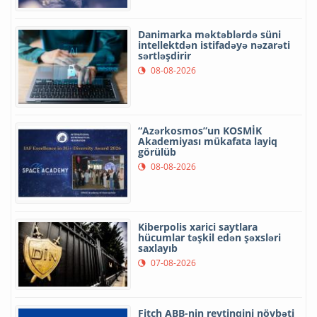
Danimarka məktəblərdə süni
intellektdən istifadəyə nəzarəti
sərtləşdirir
08-08-2026
“Azərkosmos”un KOSMİK
Akademiyası mükafata layiq
görülüb
08-08-2026
Kiberpolis xarici saytlara
hücumlar təşkil edən şəxsləri
saxlayıb
07-08-2026
Fitch ABB-nin reytinqini növbəti