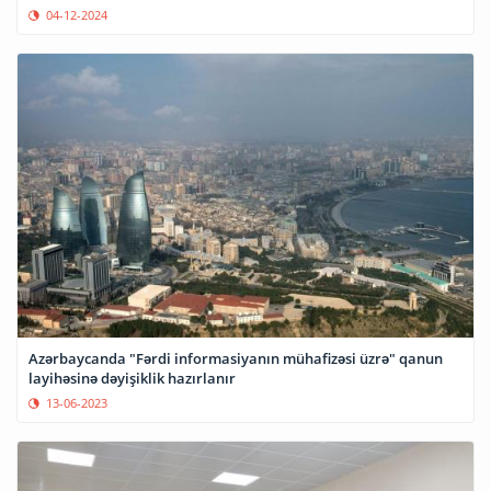
04-12-2024
Azərbaycanda "Fərdi informasiyanın mühafizəsi üzrə" qanun
layihəsinə dəyişiklik hazırlanır
13-06-2023