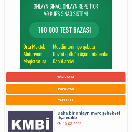
SON XƏBƏR
POPULYAR
YAZARLAR
Daha bir onlayn mərc şəbəkəsi
ifşa edilib
10-08-2026