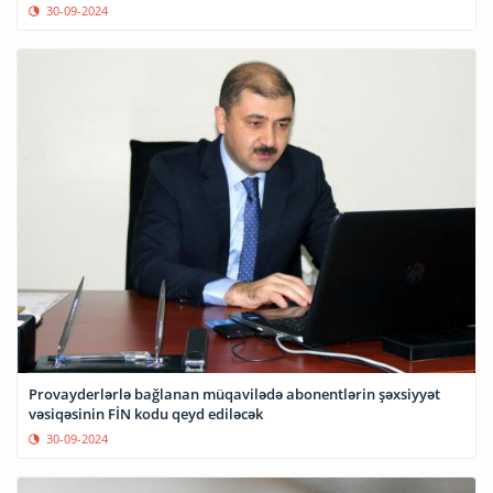
30-09-2024
Provayderlərlə bağlanan müqavilədə abonentlərin şəxsiyyət
vəsiqəsinin FİN kodu qeyd ediləcək
30-09-2024