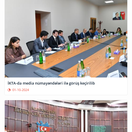
İKTA-da media nümayəndələri ilə görüş keçirilib
01-10-2024