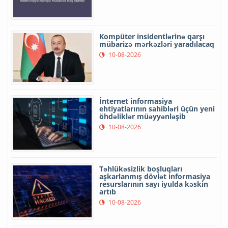
Kompüter insidentlərinə qarşı
mübarizə mərkəzləri yaradılacaq
10-08-2026
İnternet informasiya
ehtiyatlarının sahibləri üçün yeni
öhdəliklər müəyyənləşib
10-08-2026
Təhlükəsizlik boşluqları
aşkarlanmış dövlət informasiya
resurslarının sayı iyulda kəskin
artıb
10-08-2026