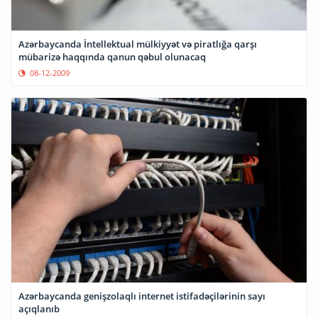
Azərbaycanda İntellektual mülkiyyət və piratlığa qarşı
mübarizə haqqında qanun qəbul olunacaq
08-12-2009
Azərbaycanda genişzolaqlı internet istifadəçilərinin sayı
açıqlanıb