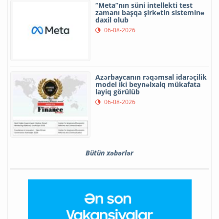
“Meta”nın süni intellekti test
zamanı başqa şirkətin sisteminə
daxil olub
06-08-2026
Azərbaycanın rəqəmsal idarəçilik
model iki beynəlxalq mükafata
layiq görülüb
06-08-2026
Bütün xəbərlər