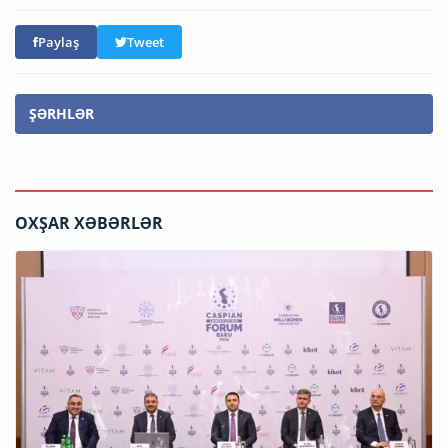
Paylaş
Tweet
ŞƏRHLƏR
OXŞAR XƏBƏRLƏR