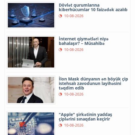
Dövlət qurumlarına
kiberhücumlar 10 faizədək azalıb
10-08-2026
İnternet qiymətləri niyə
bahalaşır? – Müsahibə
10-08-2026
İlon Mask dünyanın ən böyük çip
istehsalı zavodunun layihəsini
təqdim edib
10-08-2026
"Apple" şirkətinin yaddaş
çiplərini sınaqdan keçirir
10-08-2026