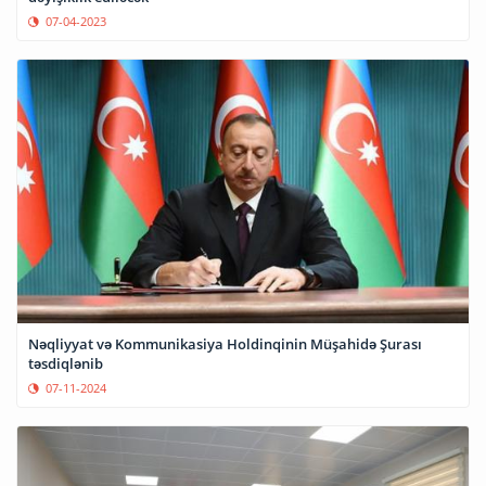
07-04-2023
Nəqliyyat və Kommunikasiya Holdinqinin Müşahidə Şurası
təsdiqlənib
07-11-2024