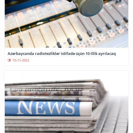
Azərbaycanda radiotezliklər istifadə üçün 10 illik ayrılacaq
10-11-2022