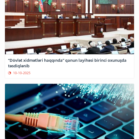
“Dövlət xidmətləri haqqında” qanun layihəsi birinci oxunuşda
təsdiqlənib
10-10-2025