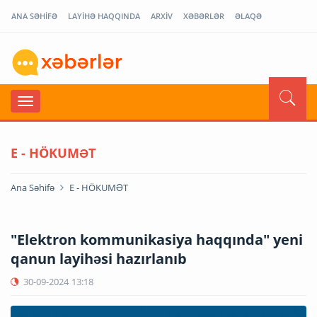
ANA SƏHİFƏ
LAYİHƏ HAQQINDA
ARXİV
XƏBƏRLƏR
ƏLAQƏ
E - HÖKUMƏT
Ana Səhifə
E - HÖKUMƏT
"Elektron kommunikasiya haqqında" yeni
qanun layihəsi hazırlanıb
30-09-2024
13:18