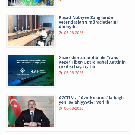
Rəşad Nəbiyev Zəngilanda
vətəndaşların müraciətlərini
dinləyib
06-08-2026
Xəzər dənizinin dibi ilə Trans-
Xəzər Fiber-Optik Kabel Xəttinin
çəkilişi başa çatıb
06-08-2026
AZCON-a "Azərkosmos"la bağlı
yeni səlahiyyətlər verilib
06-08-2026