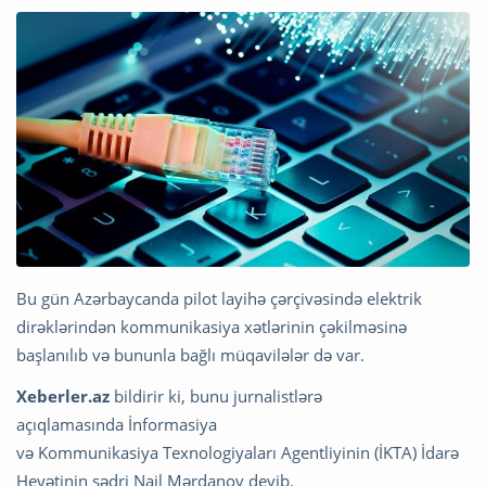
Bu gün Azərbaycanda pilot layihə çərçivəsində elektrik
dirəklərindən kommunikasiya xətlərinin çəkilməsinə
başlanılıb və bununla bağlı müqavilələr də var.
Xeberler.az
bildirir ki, bunu jurnalistlərə
açıqlamasında İnformasiya
və Kommunikasiya Texnologiyaları Agentliyinin (İKTA) İdarə
Heyətinin sədri Nail Mərdanov deyib.