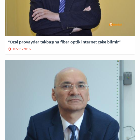
“Özəl provayder təkbaşına fiber optik internet çəkə bilmir”
02-11-2016