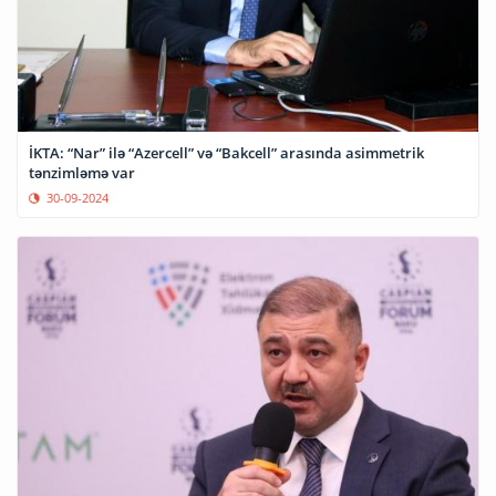
İKTA: “Nar” ilə “Azercell” və “Bakcell” arasında asimmetrik
tənzimləmə var
30-09-2024