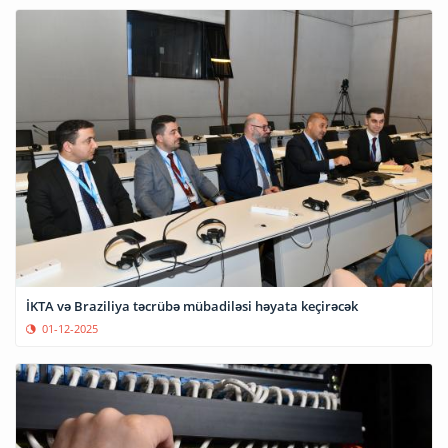
İKTA və Braziliya təcrübə mübadiləsi həyata keçirəcək
01-12-2025