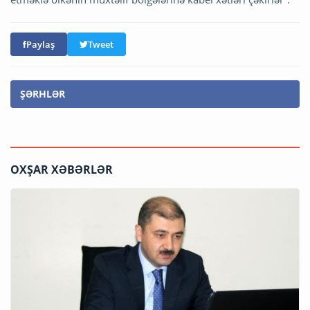
Paylaş
Tweet
ŞƏRHLƏR
OXŞAR XƏBƏRLƏR