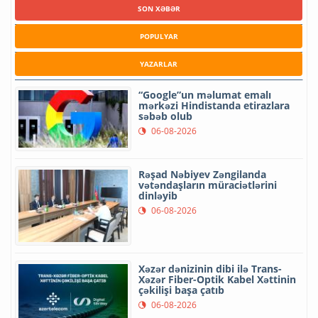
SON XƏBƏR
POPULYAR
YAZARLAR
“Google”un məlumat emalı
mərkəzi Hindistanda etirazlara
səbəb olub
06-08-2026
Rəşad Nəbiyev Zəngilanda
vətəndaşların müraciətlərini
dinləyib
06-08-2026
Xəzər dənizinin dibi ilə Trans-
Xəzər Fiber-Optik Kabel Xəttinin
çəkilişi başa çatıb
06-08-2026