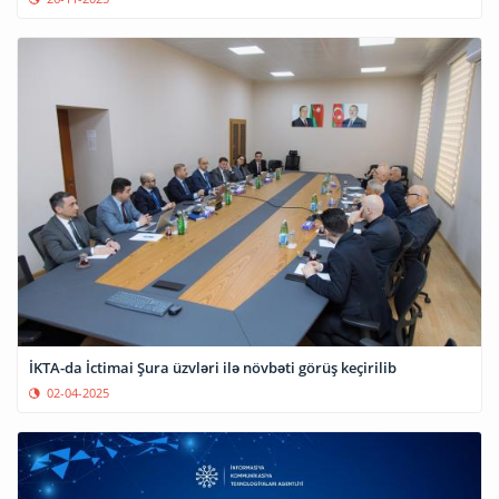
İKTA-da İctimai Şura üzvləri ilə növbəti görüş keçirilib
02-04-2025