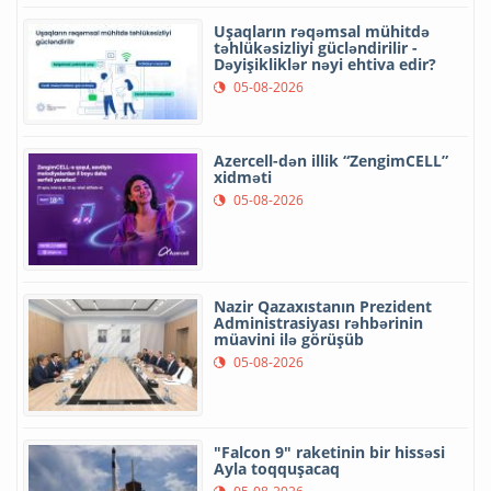
Uşaqların rəqəmsal mühitdə
təhlükəsizliyi gücləndirilir -
Dəyişikliklər nəyi ehtiva edir?
05-08-2026
Azercell-dən illik “ZengimCELL”
xidməti
05-08-2026
Nazir Qazaxıstanın Prezident
Administrasiyası rəhbərinin
müavini ilə görüşüb
05-08-2026
"Falcon 9" raketinin bir hissəsi
Ayla toqquşacaq