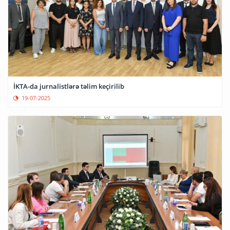
İKTA-da jurnalistlərə təlim keçirilib
19-07-2025