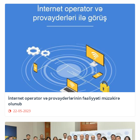
İnternet operator və provayderlərinin fəaliyyəti müzakirə
olunub
22-05-2023