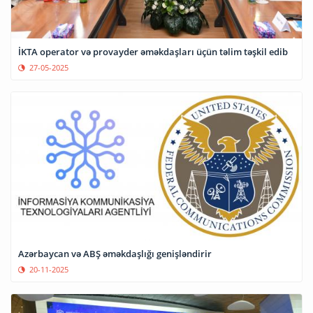
İKTA operator və provayder əməkdaşları üçün təlim təşkil edib
27-05-2025
Azərbaycan və ABŞ əməkdaşlığı genişləndirir
20-11-2025