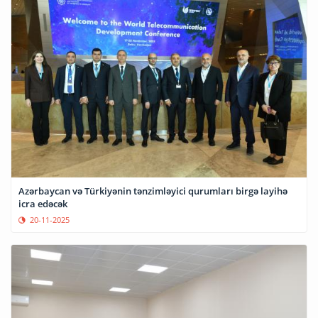
Azərbaycan və Türkiyənin tənzimləyici qurumları birgə layihə
icra edəcək
20-11-2025