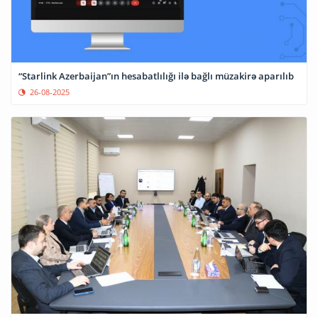
“Starlink Azerbaijan”ın hesabatlılığı ilə bağlı müzakirə aparılıb
26-08-2025