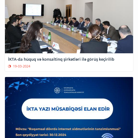
İKTA-da hüquq və konsaltinq şirkətləri ilə görüş keçirilib
19-03-2024