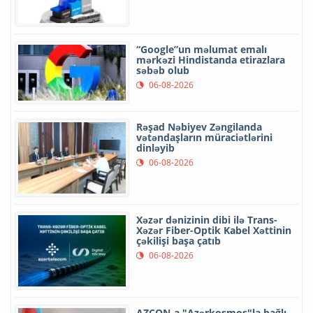
“Google”un məlumat emalı
mərkəzi Hindistanda etirazlara
səbəb olub
06-08-2026
Rəşad Nəbiyev Zəngilanda
vətəndaşların müraciətlərini
dinləyib
06-08-2026
Xəzər dənizinin dibi ilə Trans-
Xəzər Fiber-Optik Kabel Xəttinin
çəkilişi başa çatıb
06-08-2026
AZCON-a "Azərkosmos"la bağlı