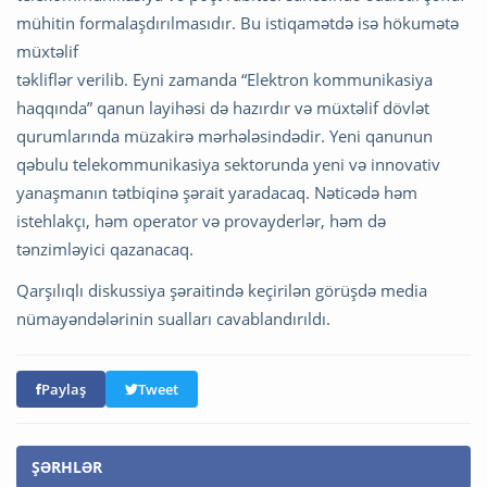
mühitin formalaşdırılmasıdır. Bu istiqamətdə isə hökumətə
müxtəlif
təkliflər verilib. Eyni zamanda “Elektron kommunikasiya
haqqında” qanun layihəsi də hazırdır və müxtəlif dövlət
qurumlarında müzakirə mərhələsindədir. Yeni qanunun
qəbulu telekommunikasiya sektorunda yeni və innovativ
yanaşmanın tətbiqinə şərait yaradacaq. Nəticədə həm
istehlakçı, həm operator və provayderlər, həm də
tənzimləyici qazanacaq.
Qarşılıqlı diskussiya şəraitində keçirilən görüşdə media
nümayəndələrinin sualları cavablandırıldı.
Paylaş
Tweet
ŞƏRHLƏR