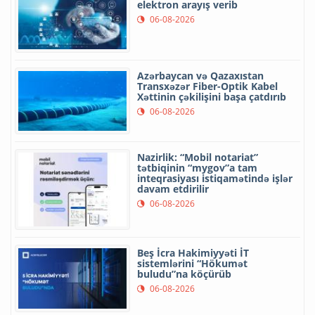
elektron arayış verib
06-08-2026
Azərbaycan və Qazaxıstan
Transxəzər Fiber-Optik Kabel
Xəttinin çəkilişini başa çatdırıb
06-08-2026
Nazirlik: “Mobil notariat”
tətbiqinin “mygov”a tam
inteqrasiyası istiqamətində işlər
davam etdirilir
06-08-2026
Beş İcra Hakimiyyəti İT
sistemlərini “Hökumət
buludu”na köçürüb
06-08-2026