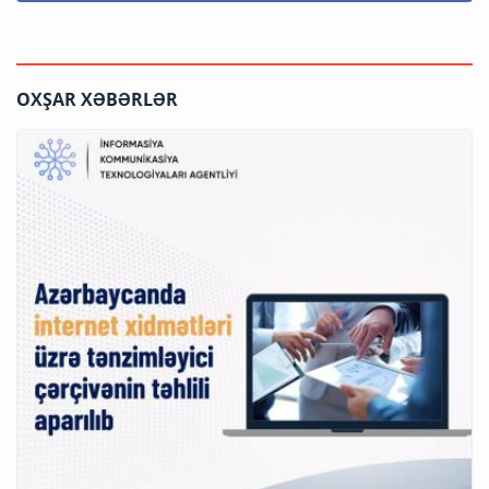
OXŞAR XƏBƏRLƏR