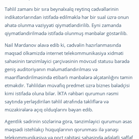
Təhlil zamanı bir sıra beynəlxalq reytinq cədvəllərinin
indikatorlarından istifadə edilməklə hər bir sual üzrə onun
əhatə olunma vəziyyəti qiymətləndirilib. Eyni zamanda
qiymətləndirilmədə istifadə olunmuş mənbələr göstərilib.
Nail Mərdanov əlavə edib ki, cədvəlin hazırlanmasında
məqsəd ölkəmizdə internet telekommunikasiya xidməti
sahəsinin tənzimləyici çərçivəsinin mövcud statusu barədə
geniş auditoriyanın məlumatlandırılması və
maarifləndirilməsində etibarlı mənbələrə əlçatanlığını təmin
etməkdir. Təhlildən müvafiq predmet üzrə biznes bələdçisi
kimi istifadə oluna bilər. İKTA rəhbəri qurumun rəsmi
saytında yerləşdirilən təhlil ətrafında təkliflərə və
müzakirələrə açıq olduqlarını bəyan edib.
Agentlik sədrinin sözlərinə görə, tənzimləyici qurumun əsas
məqsədi istehlakçı hüquqlarının qorunması ilə yanaşı
telekommunikasiya və poçt rabitəsi sahəsində ədalətli şəffaf