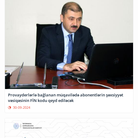
Provayderlərlə bağlanan müqavilədə abonentlərin şəxsiyyət
vəsiqəsinin FİN kodu qeyd ediləcək
30-09-2024