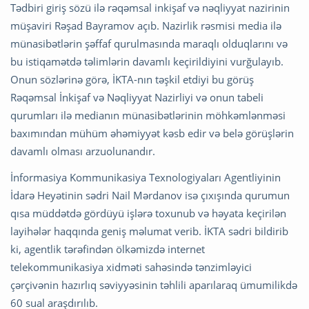
Tədbiri giriş sözü ilə rəqəmsal inkişaf və nəqliyyat nazirinin
müşaviri Rəşad Bayramov açıb. Nazirlik rəsmisi media ilə
münasibətlərin şəffaf qurulmasında maraqlı olduqlarını və
bu istiqamətdə təlimlərin davamlı keçirildiyini vurğulayıb.
Onun sözlərinə görə, İKTA-nın təşkil etdiyi bu görüş
Rəqəmsal İnkişaf və Nəqliyyat Nazirliyi və onun tabeli
qurumları ilə medianın münasibətlərinin möhkəmlənməsi
baxımından mühüm əhəmiyyət kəsb edir və belə görüşlərin
davamlı olması arzuolunandır.
İnformasiya Kommunikasiya Texnologiyaları Agentliyinin
İdarə Heyətinin sədri Nail Mərdanov isə çıxışında qurumun
qısa müddətdə gördüyü işlərə toxunub və həyata keçirilən
layihələr haqqında geniş məlumat verib. İKTA sədri bildirib
ki, agentlik tərəfindən ölkəmizdə internet
telekommunikasiya xidməti sahəsində tənzimləyici
çərçivənin hazırlıq səviyyəsinin təhlili aparılaraq ümumilikdə
60 sual araşdırılıb.