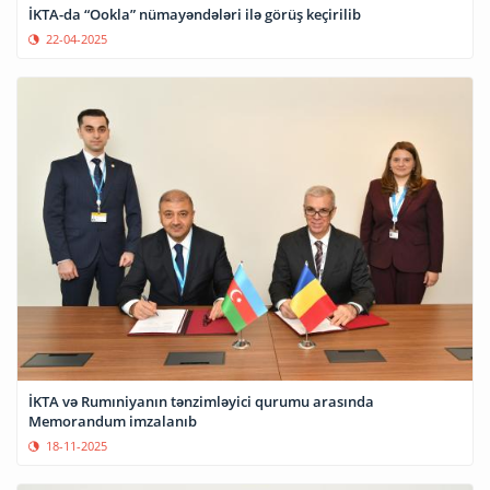
İKTA-da “Ookla” nümayəndələri ilə görüş keçirilib
22-04-2025
İKTA və Rumıniyanın tənzimləyici qurumu arasında
Memorandum imzalanıb
18-11-2025