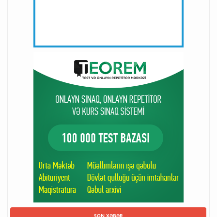
SON XƏBƏR