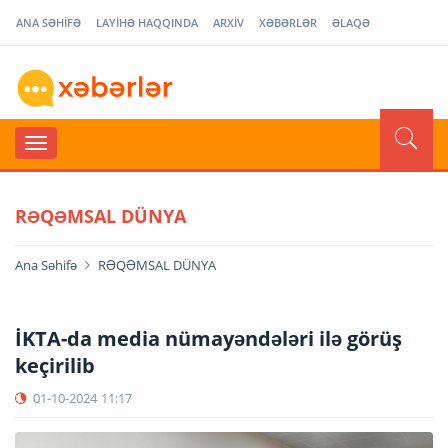
ANA SƏHİFƏ
LAYİHƏ HAQQINDA
ARXİV
XƏBƏRLƏR
ƏLAQƏ
RƏQƏMSAL DÜNYA
Ana Səhifə
RƏQƏMSAL DÜNYA
İKTA-da media nümayəndələri ilə görüş
keçirilib
01-10-2024
11:17