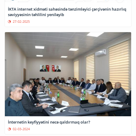
İKTA internet xidməti sahəsində tənzimləyici çərçivənin hazırlıq
səviyyəsinin təhlilini yeniləyib
27-02-2025
İnternetin keyfiyyətini necə qaldırmaq olar?
02-03-2024