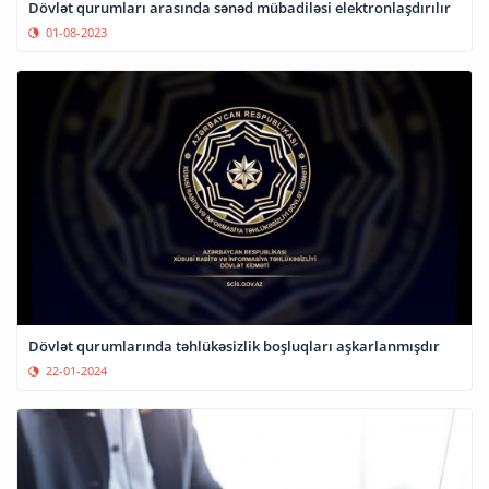
Dövlət qurumları arasında sənəd mübadiləsi elektronlaşdırılır
01-08-2023
Dövlət qurumlarında təhlükəsizlik boşluqları aşkarlanmışdır
22-01-2024