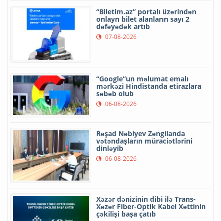
“Biletim.az” portalı üzərindən
onlayn bilet alanların sayı 2
dəfəyədək artıb
07-08-2026
“Google”un məlumat emalı
mərkəzi Hindistanda etirazlara
səbəb olub
06-08-2026
Rəşad Nəbiyev Zəngilanda
vətəndaşların müraciətlərini
dinləyib
06-08-2026
Xəzər dənizinin dibi ilə Trans-
Xəzər Fiber-Optik Kabel Xəttinin
çəkilişi başa çatıb