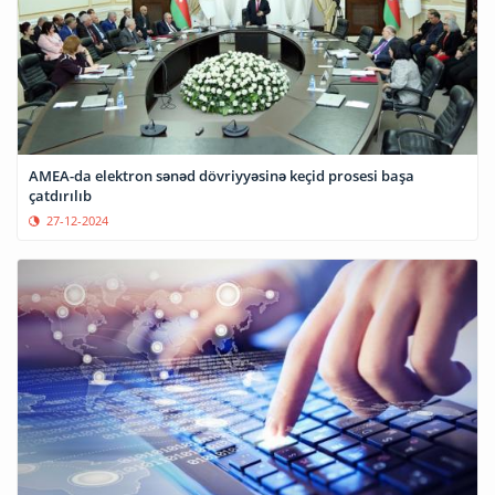
AMEA-da elektron sənəd dövriyyəsinə keçid prosesi başa
çatdırılıb
27-12-2024