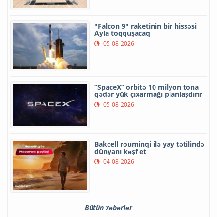
"Falcon 9" raketinin bir hissəsi
Ayla toqquşacaq
05-08-2026
“SpaceX” orbitə 10 milyon tona
qədər yük çıxarmağı planlaşdırır
05-08-2026
Bakcell rouminqi ilə yay tətilində
dünyanı kəşf et
04-08-2026
Bütün xəbərlər