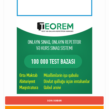
SON XƏBƏR