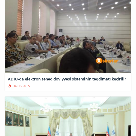
ADİU-da elektron sənəd döviyyəsi sisteminin təqdimatı keçirilir
04-06-2015