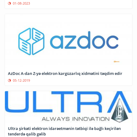
01-08-2023
AzDoc A-dan Z-yə elektron kargüzarlıq xidmətini təqdim edir
05-12-2019
Ultra şirkəti elektron idarəetmənin tətbiqi ilə bağlı keçirilən
tenderdə qalib gəlib