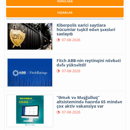
POPULYAR
YAZARLAR
Kiberpolis xarici saytlara
hücumlar təşkil edən şəxsləri
saxlayıb
07-08-2026
Fitch ABB-nin reytinqini növbəti
dəfə yüksəltdi!
07-08-2026
“Əmək və Məşğulluq”
altsistemində hazırda 65 mindən
çox aktiv vakansiya var
07-08-2026