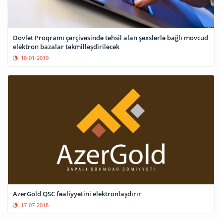
Dövlət Proqramı çərçivəsində təhsil alan şəxslərlə bağlı mövcud
elektron bazalar təkmilləşdiriləcək
18-01-2019
AzerGold QSC fəaliyyətini elektronlaşdırır
17-07-2018