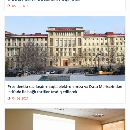
05-12-2015
Prezidentlə razılaşdırmaqla elektron imza və Data Mərkəzindən
istifadə ilə bağlı tariflər təsdiq ediləcək
04-09-2021