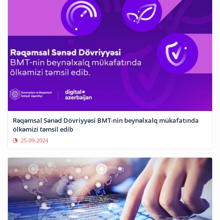
Rəqəmsal Sənəd Dövriyyəsi BMT-nin beynəlxalq mükafatında
ölkəmizi təmsil edib
25-09-2024