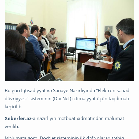
Bu gün İqtisadiyyat və Sənaye Nazirliyində “Elektron sənəd
dövriyyəsi” sisteminin (DocNet) ictimaiyyət üçün təqdimatı
keçirilib.
Xeberler.az
-a nazirliyin mətbuat xidmətindən məlumat
verilib.
Məlumata görə, DocNet sisteminin ilk dəfə olaraq tətbiq