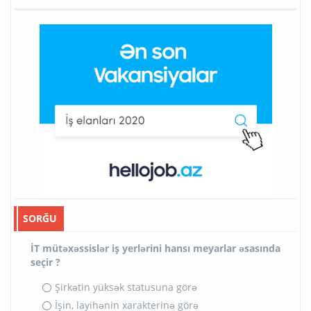
SORĞU
İT mütəxəssislər iş yerlərini hansı meyarlar əsasında
seçir ?
Şirkətin yüksək statusuna görə
İşin, layihənin xarakterinə görə