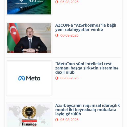
06-08-2026
AZCON-a "Azərkosmos"la bağlı
yeni səlahiyyətlər verilib
06-08-2026
“Meta”nın süni intellekti test
zamanı başqa şirkətin sisteminə
daxil olub
06-08-2026
Azərbaycanın rəqəmsal idarəçilik
model iki beynəlxalq mükafata
layiq görülüb
06-08-2026