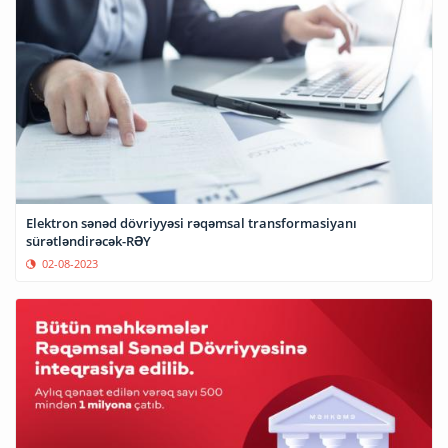
Elektron sənəd dövriyyəsi rəqəmsal transformasiyanı
sürətləndirəcək-RƏY
02-08-2023