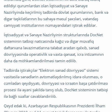
edildiyi qurumlardan olan İqtisadiyyat və Sənaye
Nazirliyində keçirilmiş tədbirdə dövlət qurumlarının, bank və
digər təşkilatlarının bu sahəyə məsul şəxsləri, vətəndaş
cəmiyyəti institutlarının nümayəndələri iştirak ediblər.
İqtisadiyyat və Sənaye Nazirliyinin strukturlarında DocNet
sisteminin tətbiqi nəticəsində kağız və digər müvafiq
dəftərxana ləvazimatlarına tələbat aradan qalxıb, sənəd
dövriyyəsində operativlik və vaxta qənaət, icra intizamının
daha da möhkəmləndirilməsi təmin edilib.
Tədbirdə iştirakçılar “Elektron sənəd dövriyyəsi” sistemi
vasitəsilə sənədlərin avtomatlaşdırılmış idarə olunması, o
cümlədən qeydiyyatı, dövriyyəsi və icraatın başa çatdırılması
prosesi ilə əyani şəkildə tanış olub, DocNet sisteminin tətbiqi
ilə bağlı suallar cavablandırılıb.
Qeyd edək ki, Azərbaycan Respublikasının Prezidenti İlham