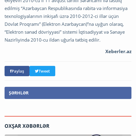
Əliyevin 2010-cu il 11 avqust tarixli Sərəncamı ilə təsdiq
edilmiş “Azərbaycan Respublikasında rabitə və informasiya
texnologiyalarının inkişafı üzrə 2010-2012-ci illər üçün
Dövlət Proqramı” (Elektron Azərbaycan)”na uyğun olaraq,
“Elektron sənəd dövriyyəsi” sistemi İqtisadiyyat və Sənaye
Nazirliyində 2010-cu ildən uğurla tətbiq edilir.
Xeberler.az
Paylaş
Tweet
ŞƏRHLƏR
OXŞAR XƏBƏRLƏR