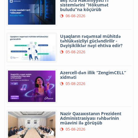
Beş İcra Hakimiyyəti İT
sistemlərini “Hökumət
buludu”na köçürüb
06-08-2026
Uşaqların rəqəmsal mühitdə
təhlükəsizliyi gücləndirilir -
Dəyişikliklər nəyi ehtiva edir?
05-08-2026
Azercell-dən illik “ZengimCELL”
xidməti
05-08-2026
Nazir Qazaxıstanın Prezident
Administrasiyası rəhbərinin
müavini ilə görüşüb
05-08-2026