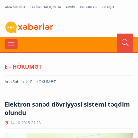
ANA SƏHİFƏ
LAYİHƏ HAQQINDA
ARXİV
XƏBƏRLƏR
ƏLAQƏ
E - HÖKUMƏT
Ana Səhifə
E - HÖKUMƏT
Elektron sənəd dövriyyəsi sistemi təqdim
olundu
14-10-2015
21:23