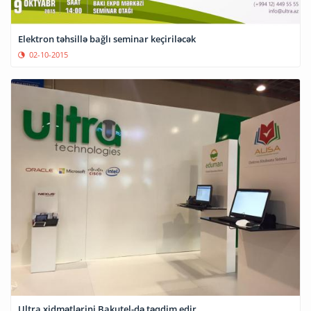
Elektron təhsillə bağlı seminar keçiriləcək
02-10-2015
Ultra xidmətlərini Bakutel-də təqdim edir