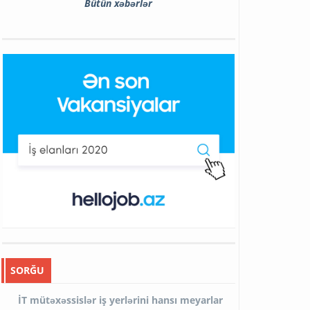
Bütün xəbərlər
SORĞU
İT mütəxəssislər iş yerlərini hansı meyarlar