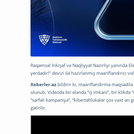
Rəqəmsal İnkişaf və Nəqliyyat Nazirliyi yanında El
yerdədir!" devizi ilə hazırlanmış maarifləndirici vi
Xeberler.az
bildirir ki, maarifləndirmə məqsədil
olunub. Videoda bir elanda “iş imkanı”, bir klikdə 
“sərfəli kampaniya”, “kibertəhlükələr çox vaxt ən 
gətirilir.