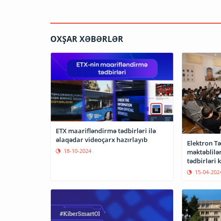
OXŞAR XƏBƏRLƏR
ETX maarifləndirmə tədbirləri ilə
əlaqədar videoçarx hazırlayıb
Elektron Tə
18-10-2024
məktəblilə
tədbirləri k
15-04-202