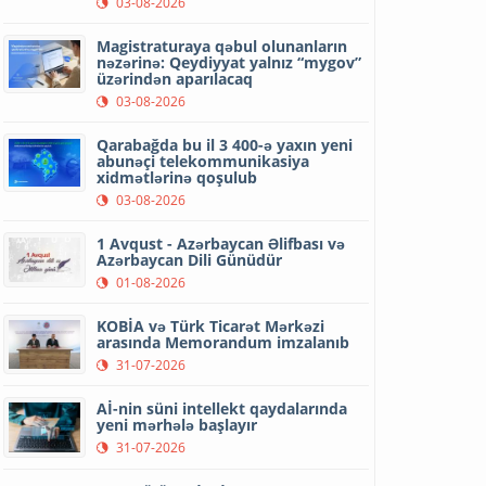
03-08-2026
Magistraturaya qəbul olunanların
nəzərinə: Qeydiyyat yalnız “mygov”
üzərindən aparılacaq
03-08-2026
Qarabağda bu il 3 400-ə yaxın yeni
abunəçi telekommunikasiya
xidmətlərinə qoşulub
03-08-2026
1 Avqust - Azərbaycan Əlifbası və
Azərbaycan Dili Günüdür
01-08-2026
KOBİA və Türk Ticarət Mərkəzi
arasında Memorandum imzalanıb
31-07-2026
Aİ-nin süni intellekt qaydalarında
yeni mərhələ başlayır
31-07-2026