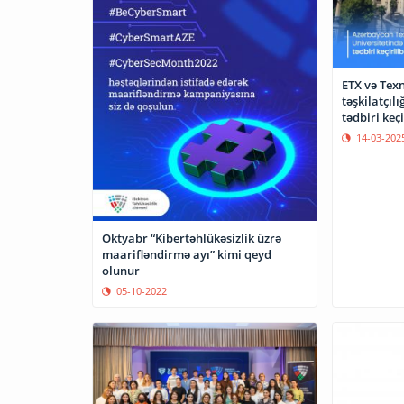
ETX və Texn
təşkilatçıl
tədbiri keçi
14-03-202
Oktyabr “Kibertəhlükəsizlik üzrə
maarifləndirmə ayı” kimi qeyd
olunur
05-10-2022