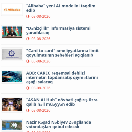
“Alibaba” yeni AI modelini təqdim
edib
03-08-2026
“Dənizçilik” informasiya sistemi
yaradılacaq
03-08-2026
"Card to card" əməliyyatlarına limit
qoyulmasının səbəbləri açıqlanıb
03-08-2026
ADB: CAREC rəqəmsal dəhlizi
internetin topdansatış qiymətlərini
aşağı salacaq
03-08-2026
“ASAN AI Hub” növbəti çağırış üzrə
qalib həll müəyyən edib
03-08-2026
Nazir Rəşad Nəbiyev Zəngilanda
vətəndaşları qəbul edəcək