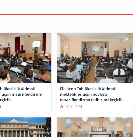
hlükəsizlik Xidməti
Elektron Təhlükəsizlik Xidməti
r üçün maarifləndirmə
məktəblilər üçün növbəti
eçirib
maarifləndirmə tədbirləri keçirib
4
17-04-2024