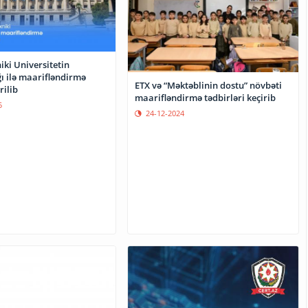
iki Universitetin
ığı ilə maarifləndirmə
ETX və “Məktəblinin dostu” növbəti
rilib
maarifləndirmə tədbirləri keçirib
5
24-12-2024