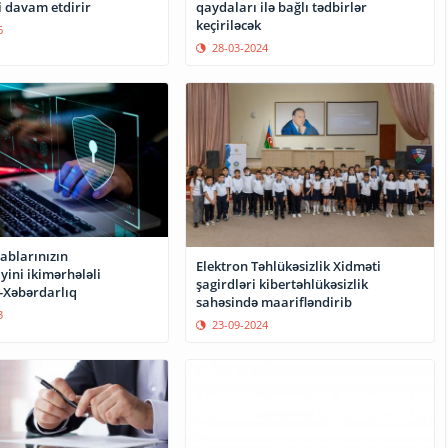
i davam etdirir
qaydaları ilə bağlı tədbirlər
keçiriləcək
6
28-03-2024
ablarınızın
Elektron Təhlükəsizlik Xidməti
iyini ikimərhələli
şagirdləri kibertəhlükəsizlik
n-Xəbərdarlıq
sahəsində maarifləndirib
3
23-09-2024