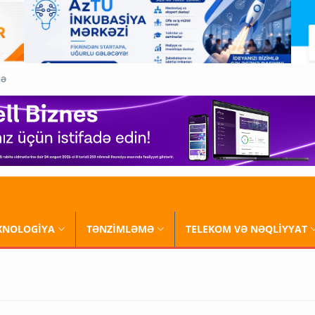
QƏ
XNOLOGİYA
TƏNZİMLƏMƏ
TELEKOM VƏ NƏQLİYYAT