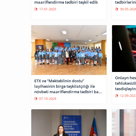
maarifləndirmə tədbiri təşkil edib
tədbirlərin
17-01-2025
30-05-202
Onlayn hes
ETX və “Məktəblinin dostu”
təhlükəsizl
layihəsinin birgə təşkilatçılığı ilə
təsdiqləyi
növbəti maarifləndirmə tədbiri baş
12-09-202
tutub
07-10-2024