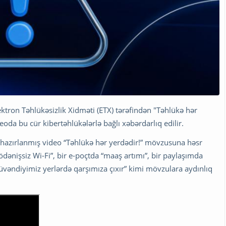
ektron Təhlükəsizlik Xidməti (ETX) tərəfindən "Təhlükə hər
deoda bu cür kibertəhlükələrlə bağlı xəbərdarlıq edilir.
ə hazırlanmış video “Təhlükə hər yerdədir!” mövzusuna həsr
“ödənişsiz Wi-Fi”, bir e-poçtda “maaş artımı”, bir paylaşımda
güvəndiyimiz yerlərdə qarşımıza çıxır” kimi mövzulara aydınlıq