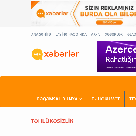
ANA SƏHİFƏ
LAYİHƏ HAQQINDA
ARXİV
XƏBƏRLƏR
ƏLA
RƏQƏMSAL DÜNYA
E - HÖKUMƏT
TE
TƏHLÜKƏSİZLİK