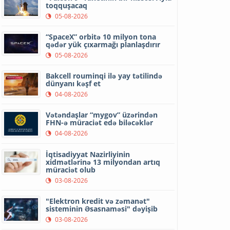
toqquşacaq
05-08-2026
“SpaceX” orbitə 10 milyon tona
qədər yük çıxarmağı planlaşdırır
05-08-2026
Bakcell rouminqi ilə yay tətilində
dünyanı kəşf et
04-08-2026
Vətəndaşlar “mygov” üzərindən
FHN-ə müraciət edə biləcəklər
04-08-2026
İqtisadiyyat Nazirliyinin
xidmətlərinə 13 milyondan artıq
müraciət olub
03-08-2026
"Elektron kredit və zəmanət"
sisteminin Əsasnaməsi" dəyişib
03-08-2026