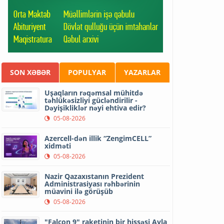
SON XƏBƏR
POPULYAR
YAZARLAR
Uşaqların rəqəmsal mühitdə
təhlükəsizliyi gücləndirilir -
Dəyişikliklər nəyi ehtiva edir?
05-08-2026
Azercell-dən illik “ZengimCELL”
xidməti
05-08-2026
Nazir Qazaxıstanın Prezident
Administrasiyası rəhbərinin
müavini ilə görüşüb
05-08-2026
"Falcon 9" raketinin bir hissəsi Ayla