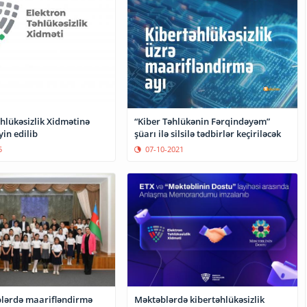
hlükəsizlik Xidmətinə
“Kiber Təhlükənin Fərqindəyəm”
yin edilib
şüarı ilə silsilə tədbirlər keçiriləcək
5
07-10-2021
lərdə maarifləndirmə
Məktəblərdə kibertəhlükəsizlik