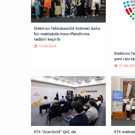
Elektron Təhlükəsizlik Xidməti daha
bir məktəbdə maarifləndirmə
tədbiri keçirib
13-09-2024
Elektron Tə
yeni rəis tə
21-08-202
ETX “AzerGold” QSC-də
ETX məktəb