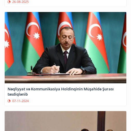
26-08-2025
Nəqliyyat və Kommunikasiya Holdinqinin Müşahidə Şurası
təsdiqlənib
07-11-2024