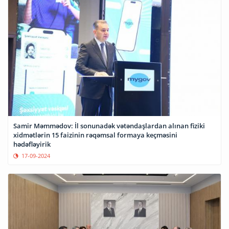
Samir Məmmədov: İl sonunadək vətəndaşlardan alınan fiziki
xidmətlərin 15 faizinin rəqəmsal formaya keçməsini
hədəfləyirik
17-09-2024