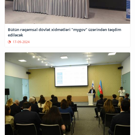
Bütün rəqəmsal dövlət xidmətləri "mygov" üzərindən təqdim
ediləcək
17-09-2024