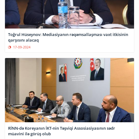
Toğrul Hüseynov: Mediasiyanın rəqəmsallaşması vaxt itkisinin
qarşısını alacaq
17-09-2024
RİNN-də Koreyanın İKT-nin Təşviqi Assosiasiyasının sədr
müavini ilə görüş olub