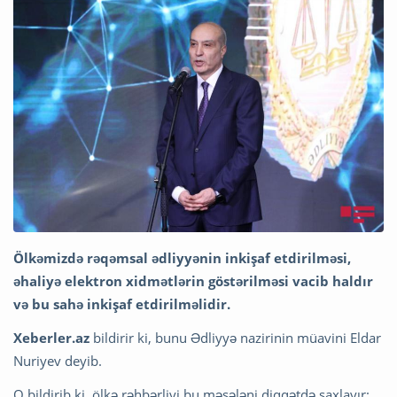
Ölkəmizdə rəqəmsal ədliyyənin inkişaf etdirilməsi,
əhaliyə elektron xidmətlərin göstərilməsi vacib haldır
və bu sahə inkişaf etdirilməlidir.
Xeberler.az
bildirir ki, bunu Ədliyyə nazirinin müavini Eldar
Nuriyev deyib.
O bildirib ki, ölkə rəhbərliyi bu məsələni diqqətdə saxlayır: