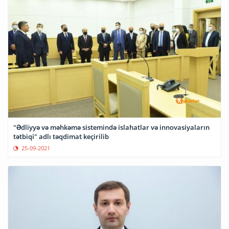
"Ədliyyə və məhkəmə sistemində islahatlar və innovasiyaların
tətbiqi" adlı təqdimat keçirilib
25-09-2021