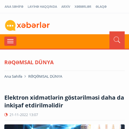
ANA SƏHİFƏ
LAYİHƏ HAQQINDA
ARXİV
XƏBƏRLƏR
ƏLAQƏ
RƏQƏMSAL DÜNYA
Ana Səhifə
RƏQƏMSAL DÜNYA
Elektron xidmətlərin göstərilməsi daha da
inkişaf etdirilməlidir
21-11-2022
13:07