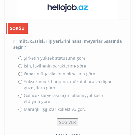
SORĞU
İT mütəxəssislər iş yerlərini hansı meyarlar əsasında
seçir ?
Şirkətin yüksək statusuna görə
İşin, layihənin xarakterinə görə
Əmək müqaviləsinin olmasına görə
Yüksək əmək haqqına, mükafatlara və digər
güzəştlərə görə
Gələcək karyerası üçün əhəmiyyət kəsb
etdiyinə görə
Maraqlı, işgüzar kollektivə görə