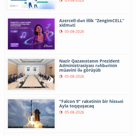
05-08-2026
Azercell-dən illik “ZengimCELL”
xidməti
05-08-2026
Nazir Qazaxıstanın Prezident
Administrasiyası rəhbərinin
müavini ilə görüşüb
05-08-2026
"Falcon 9" raketinin bir hissəsi
Ayla toqquşacaq
05-08-2026