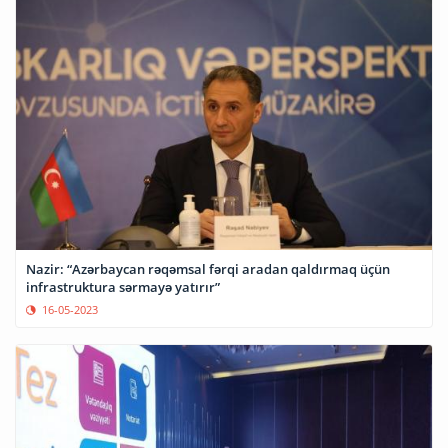
Nazir: “Azərbaycan rəqəmsal fərqi aradan qaldırmaq üçün
infrastruktura sərmayə yatırır”
16-05-2023