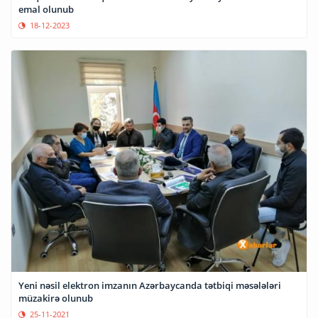
emal olunub
18-12-2023
Yeni nəsil elektron imzanın Azərbaycanda tətbiqi məsələləri
müzakirə olunub
25-11-2021