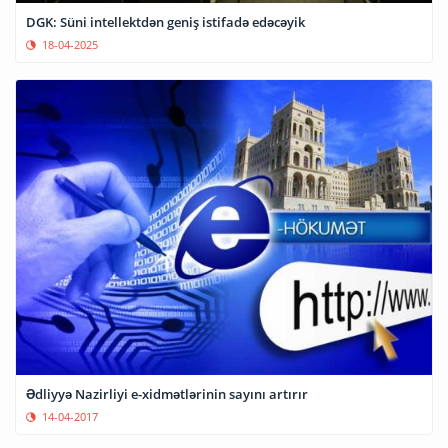
DGK: Süni intellektdən geniş istifadə edəcəyik
18-04-2025
Ədliyyə Nazirliyi e-xidmətlərinin sayını artırır
14-04-2017