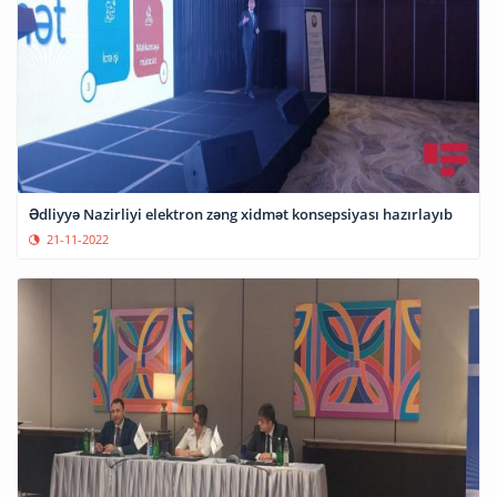
Ədliyyə Nazirliyi elektron zəng xidmət konsepsiyası hazırlayıb
21-11-2022