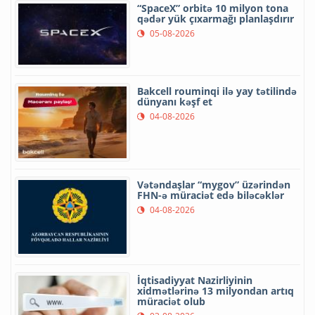
“SpaceX” orbitə 10 milyon tona
qədər yük çıxarmağı planlaşdırır
05-08-2026
Bakcell rouminqi ilə yay tətilində
dünyanı kəşf et
04-08-2026
Vətəndaşlar “mygov” üzərindən
FHN-ə müraciət edə biləcəklər
04-08-2026
İqtisadiyyat Nazirliyinin
xidmətlərinə 13 milyondan artıq
müraciət olub