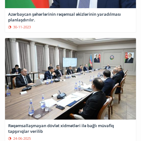
Azərbaycan şəhərlərinin rəqəmsal əkizlərinin yaradılması
planlaşdırılır.
30-11-2023
Rəqəmsallaşmayan dövlət xidmətləri ilə bağlı müvafiq
tapşırıqlar verilib
24-06-2025