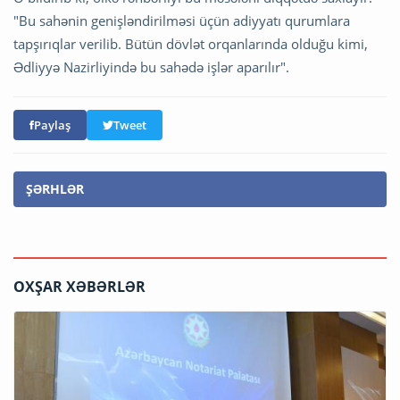
"Bu sahənin genişləndirilməsi üçün adiyyatı qurumlara
tapşırıqlar verilib. Bütün dövlət orqanlarında olduğu kimi,
Ədliyyə Nazirliyində bu sahədə işlər aparılır".
Paylaş
Tweet
ŞƏRHLƏR
OXŞAR XƏBƏRLƏR