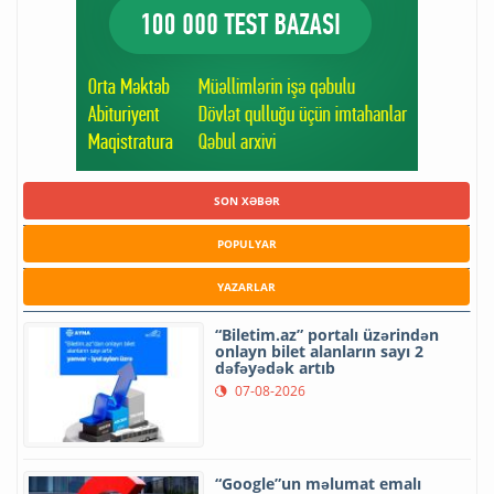
SON XƏBƏR
POPULYAR
YAZARLAR
“Biletim.az” portalı üzərindən
onlayn bilet alanların sayı 2
dəfəyədək artıb
07-08-2026
“Google”un məlumat emalı