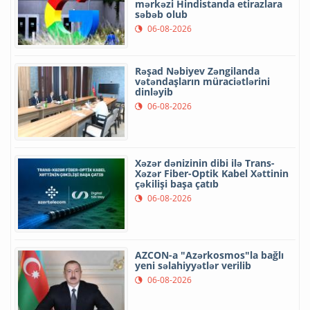
mərkəzi Hindistanda etirazlara
səbəb olub
06-08-2026
Rəşad Nəbiyev Zəngilanda
vətəndaşların müraciətlərini
dinləyib
06-08-2026
Xəzər dənizinin dibi ilə Trans-
Xəzər Fiber-Optik Kabel Xəttinin
çəkilişi başa çatıb
06-08-2026
AZCON-a "Azərkosmos"la bağlı
yeni səlahiyyətlər verilib
06-08-2026