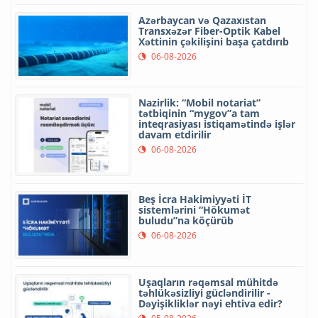
Azərbaycan və Qazaxıstan
Transxəzər Fiber-Optik Kabel
Xəttinin çəkilişini başa çatdırıb
06-08-2026
Nazirlik: “Mobil notariat”
tətbiqinin “mygov”a tam
inteqrasiyası istiqamətində işlər
davam etdirilir
06-08-2026
Beş İcra Hakimiyyəti İT
sistemlərini “Hökumət
buludu”na köçürüb
06-08-2026
Uşaqların rəqəmsal mühitdə
təhlükəsizliyi gücləndirilir -
Dəyişikliklər nəyi ehtiva edir?