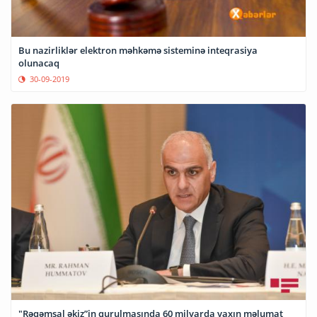
Bu nazirliklər elektron məhkəmə sisteminə inteqrasiya
olunacaq
30-09-2019
"Rəqəmsal əkiz”in qurulmasında 60 milyarda yaxın məlumat