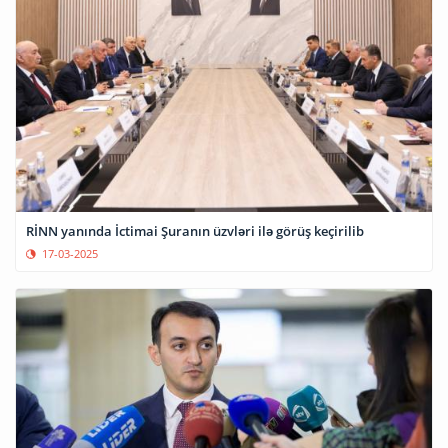
RİNN yanında İctimai Şuranın üzvləri ilə görüş keçirilib
17-03-2025