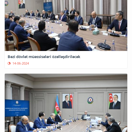
Bəzi dövlət müəssisələri özəlləşdiriləcək
14-06-2024