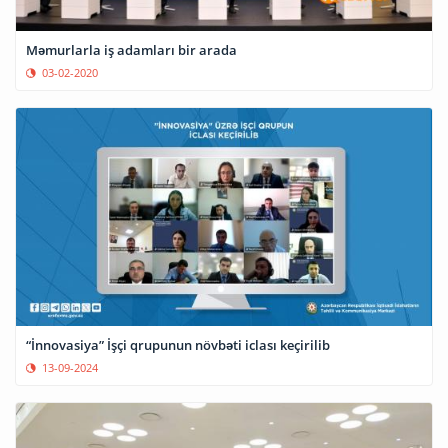
Məmurlarla iş adamları bir arada
03-02-2020
“İnnovasiya” İşçi qrupunun növbəti iclası keçirilib
13-09-2024