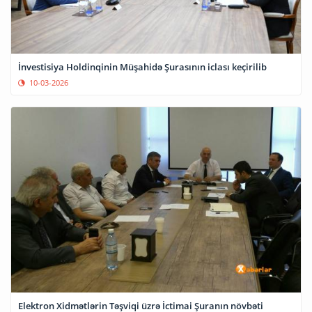
İnvestisiya Holdinqinin Müşahidə Şurasının iclası keçirilib
10-03-2026
Elektron Xidmətlərin Təşviqi üzrə İctimai Şuranın növbəti