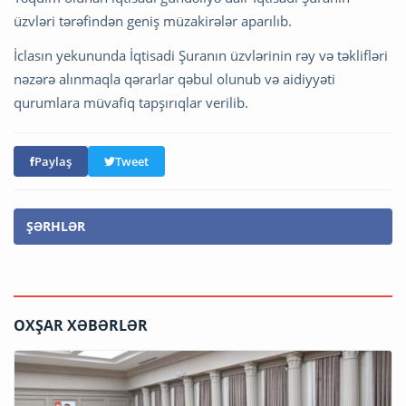
üzvləri tərəfindən geniş müzakirələr aparılıb.
İclasın yekununda İqtisadi Şuranın üzvlərinin rəy və təklifləri
nəzərə alınmaqla qərarlar qəbul olunub və aidiyyəti
qurumlara müvafiq tapşırıqlar verilib.
Paylaş
Tweet
ŞƏRHLƏR
OXŞAR XƏBƏRLƏR