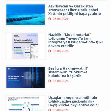
Azərbaycan və Qazaxıstan
Transxəzər Fiber-Optik Kabel
Xəttinin çəkilişini başa çatdırıb
06-08-2026
Nazirlik: “Mobil notariat”
tətbiqinin “mygov”a tam
inteqrasiyası istiqamətində işlər
davam etdirilir
06-08-2026
Beş İcra Hakimiyyəti İT
sistemlərini “Hökumət
buludu”na köçürüb
06-08-2026
Uşaqların rəqəmsal mühitdə
təhlükəsizliyi gücləndirilir -
Dəyişikliklər nəyi ehtiva edir?
05-08-2026