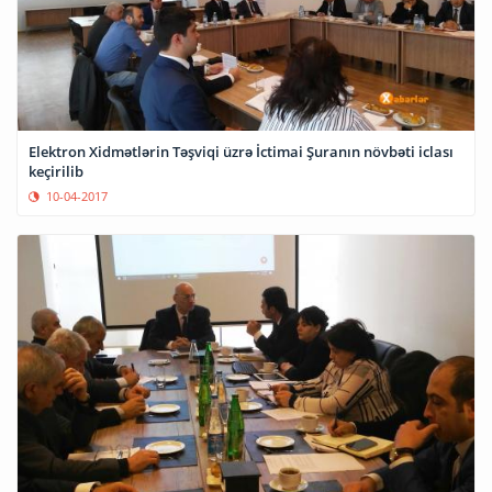
Elektron Xidmətlərin Təşviqi üzrə İctimai Şuranın növbəti iclası
keçirilib
10-04-2017