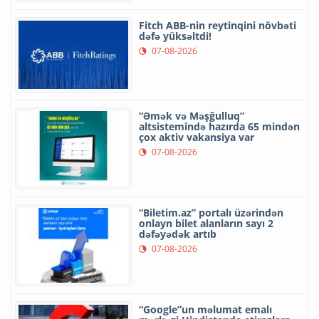
Fitch ABB-nin reytinqini növbəti
dəfə yüksəltdi!
07-08-2026
“Əmək və Məşğulluq”
altsistemində hazırda 65 mindən
çox aktiv vakansiya var
07-08-2026
“Biletim.az” portalı üzərindən
onlayn bilet alanların sayı 2
dəfəyədək artıb
07-08-2026
“Google”un məlumat emalı