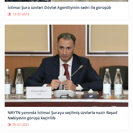
İctimai Şura üzvləri Dövlət Agentliyinin sədri ilə görüşüb
13-07-2018
NRYTN yanında İctimai Şuraya seçilmiş üzvlərlə nazir Rəşad
Nəbiyevin görüşü keçirilib
05-07-2021