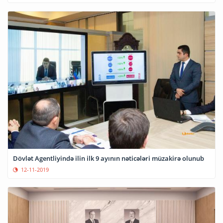
Dövlət Agentliyində ilin ilk 9 ayının nəticələri müzakirə olunub
12-11-2019