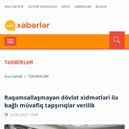
ANA SƏHİFƏ
LAYİHƏ HAQQINDA
ARXİV
XƏBƏRLƏR
ƏLAQƏ
TƏDBİRLƏR
Ana Səhifə
TƏDBİRLƏR
Rəqəmsallaşmayan dövlət xidmətləri ilə
bağlı müvafiq tapşırıqlar verilib
24-06-2025
19:49