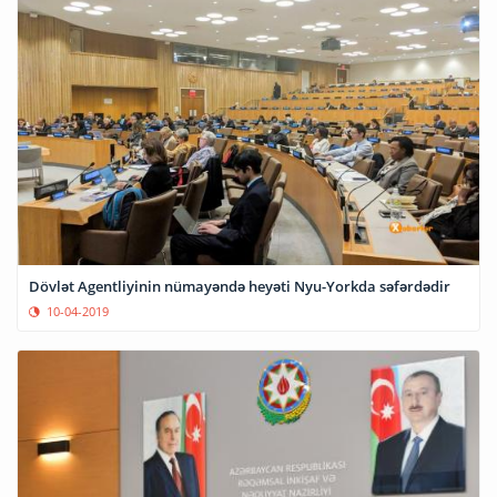
Dövlət Agentliyinin nümayəndə heyəti Nyu-Yorkda səfərdədir
10-04-2019