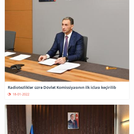
Radiotezliklər üzrə Dövlət Komissiyasının ilk iclası keçirilib
18-01-2022