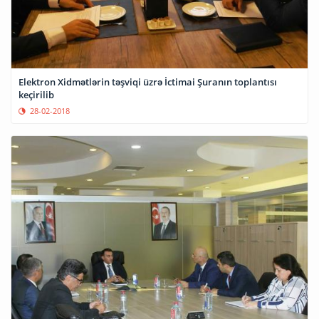
Elektron Xidmətlərin təşviqi üzrə İctimai Şuranın toplantısı
keçirilib
28-02-2018