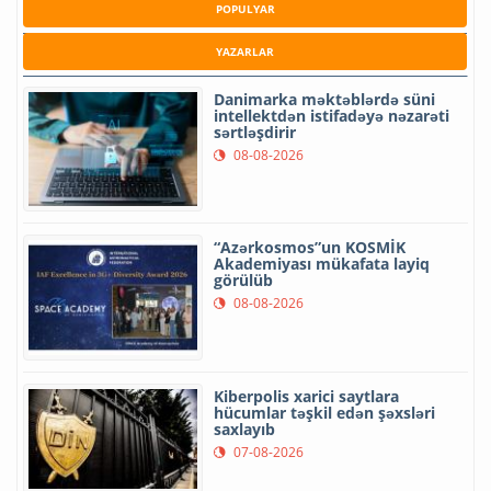
POPULYAR
YAZARLAR
Danimarka məktəblərdə süni
intellektdən istifadəyə nəzarəti
sərtləşdirir
08-08-2026
“Azərkosmos”un KOSMİK
Akademiyası mükafata layiq
görülüb
08-08-2026
Kiberpolis xarici saytlara
hücumlar təşkil edən şəxsləri
saxlayıb
07-08-2026