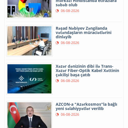
mərkəzi Hindistanda etirazlara
səbəb olub
06-08-2026
Rəşad Nəbiyev Zəngilanda
vətəndaşların müraciətlərini
dinləyib
06-08-2026
Xəzər dənizinin dibi ilə Trans-
Xəzər Fiber-Optik Kabel Xəttinin
çəkilişi başa çatıb
06-08-2026
AZCON-a "Azərkosmos"la bağlı
yeni səlahiyyətlər verilib
06-08-2026