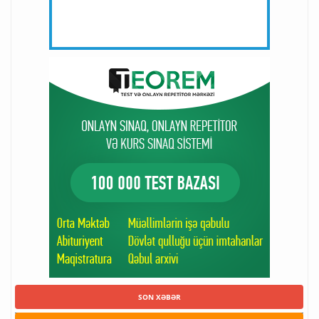
SON XƏBƏR