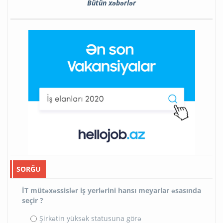
Bütün xəbərlər
SORĞU
İT mütəxəssislər iş yerlərini hansı meyarlar əsasında
seçir ?
Şirkətin yüksək statusuna görə