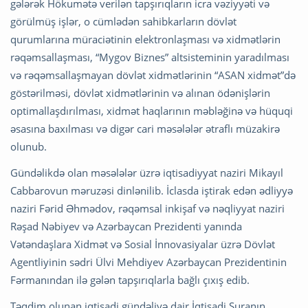
gələrək Hökumətə verilən tapşırıqların icra vəziyyəti və
görülmüş işlər, o cümlədən sahibkarların dövlət
qurumlarına müraciətinin elektronlaşması və xidmətlərin
rəqəmsallaşması, “Mygov Biznes” altsisteminin yaradılması
və rəqəmsallaşmayan dövlət xidmətlərinin “ASAN xidmət”də
göstərilməsi, dövlət xidmətlərinin və alınan ödənişlərin
optimallaşdırılması, xidmət haqlarının məbləğinə və hüquqi
əsasına baxılması və digər cari məsələlər ətraflı müzakirə
olunub.
Gündəlikdə olan məsələlər üzrə iqtisadiyyat naziri Mikayıl
Cabbarovun məruzəsi dinlənilib. İclasda iştirak edən ədliyyə
naziri Fərid Əhmədov, rəqəmsal inkişaf və nəqliyyat naziri
Rəşad Nəbiyev və Azərbaycan Prezidenti yanında
Vətəndaşlara Xidmət və Sosial İnnovasiyalar üzrə Dövlət
Agentliyinin sədri Ülvi Mehdiyev Azərbaycan Prezidentinin
Fərmanından ilə gələn tapşırıqlarla bağlı çıxış edib.
Təqdim olunan iqtisadi gündəliyə dair İqtisadi Şuranın