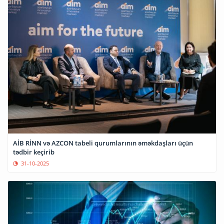
AİB RİNN və AZCON tabeli qurumlarının əməkdaşları üçün
tədbir keçirib
31-10-2025