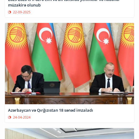
müzakirə olunub
22-09-2025
Azərbaycan və Qırğızıstan 18 sənəd imzaladı
24-04-2024