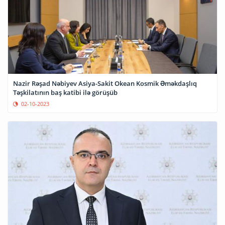
Nazir Rəşad Nəbiyev Asiya-Sakit Okean Kosmik Əməkdaşlıq
Təşkilatının baş katibi ilə görüşüb
02-10-2023