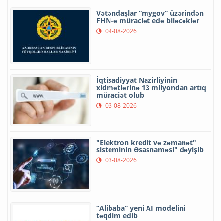
Vətəndaşlar “mygov” üzərindən
FHN-ə müraciət edə biləcəklər
04-08-2026
İqtisadiyyat Nazirliyinin
xidmətlərinə 13 milyondan artıq
müraciət olub
03-08-2026
"Elektron kredit və zəmanət"
sisteminin Əsasnaməsi" dəyişib
03-08-2026
“Alibaba” yeni AI modelini
təqdim edib