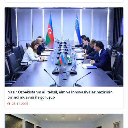
Nazir Özbəkistanın ali təhsil, elm və innovasiyalar nazirinin
birinci müavini ilə görüşüb
25-11-2025