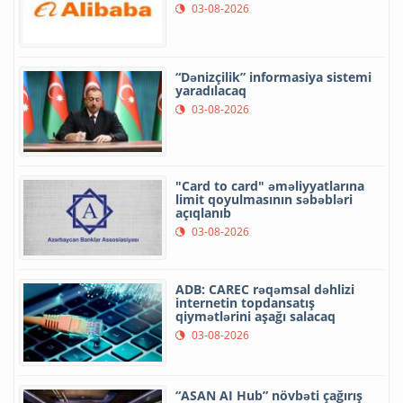
03-08-2026
“Dənizçilik” informasiya sistemi
yaradılacaq
03-08-2026
"Card to card" əməliyyatlarına
limit qoyulmasının səbəbləri
açıqlanıb
03-08-2026
ADB: CAREC rəqəmsal dəhlizi
internetin topdansatış
qiymətlərini aşağı salacaq
03-08-2026
“ASAN AI Hub” növbəti çağırış