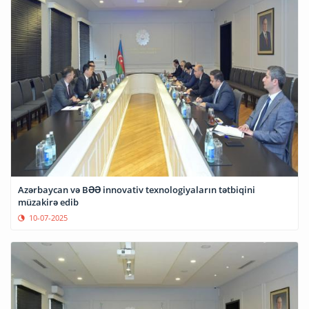
Azərbaycan və BƏƏ innovativ texnologiyaların tətbiqini
müzakirə edib
10-07-2025