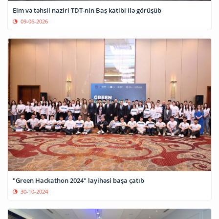
Elm və təhsil naziri TDT-nin Baş katibi ilə görüşüb
09-06-2026
"Green Hackathon 2024" layihəsi başa çatıb
30-10-2024