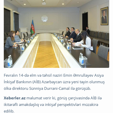
Fevralın 14-də elm və təhsil naziri Emin Əmrullayev Asiya
İnkişaf Bankının (AİB) Azərbaycan üzrə yeni təyin olunmuş
ölkə direktoru Sünniya Durrani-Camal ilə görüşüb.
Xeberler.az
məlumat verir ki, görüş çərçivəsində AİB ilə
ikitərəfli əməkdaşlıq və inkişaf perspektivləri müzakirə
edilib.