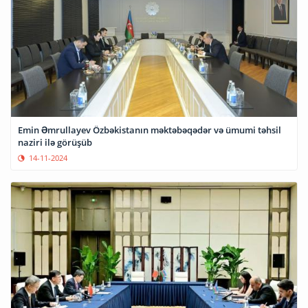
Emin Əmrullayev Özbəkistanın məktəbəqədər və ümumi təhsil
naziri ilə görüşüb
14-11-2024