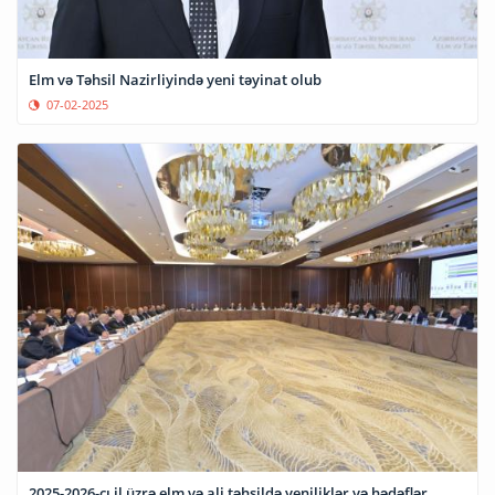
Elm və Təhsil Nazirliyində yeni təyinat olub
07-02-2025
2025-2026-cı il üzrə elm və ali təhsildə yeniliklər və hədəflər