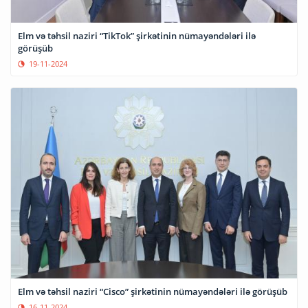
Elm və təhsil naziri “TikTok” şirkətinin nümayəndələri ilə
görüşüb
19-11-2024
Elm və təhsil naziri “Cisco” şirkətinin nümayəndələri ilə görüşüb
16-11-2024