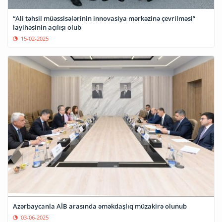
“Ali təhsil müəssisələrinin innovasiya mərkəzinə çevrilməsi”
layihəsinin açılışı olub
15-02-2025
Azərbaycanla AİB arasında əməkdaşlıq müzakirə olunub
03-06-2025