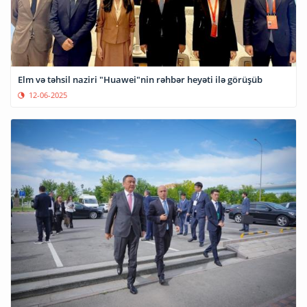
Elm və təhsil naziri "Huawei"nin rəhbər heyəti ilə görüşüb
12-06-2025