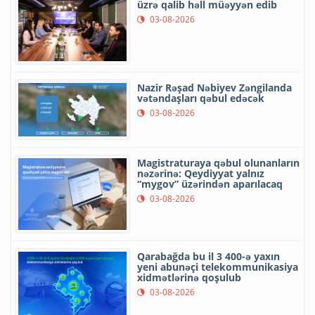
üzrə qalib həll müəyyən edib
03-08-2026
Nazir Rəşad Nəbiyev Zəngilanda
vətəndaşları qəbul edəcək
03-08-2026
Magistraturaya qəbul olunanların
nəzərinə: Qeydiyyat yalnız
“mygov” üzərindən aparılacaq
03-08-2026
Qarabağda bu il 3 400-ə yaxın
yeni abunəçi telekommunikasiya
xidmətlərinə qoşulub
03-08-2026