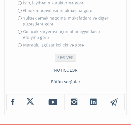
İşin, layihənin xarakterinə görə
Əmək müqaviləsinin olmasına görə
Yüksək əmək haqqına, mükafatlara və digər
güzəştlərə görə
Gələcək karyerası üçün əhəmiyyət kəsb
etdiyinə görə
Maraqlı, işgüzar kollektivə görə
NƏTİCƏLƏR
Bütün sorğular