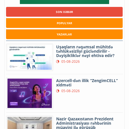
SON XƏBƏR
POPULYAR
YAZARLAR
Uşaqların rəqəmsal mühitdə
təhlükəsizliyi gücləndirilir -
Dəyişikliklər nəyi ehtiva edir?
05-08-2026
Azercell-dən illik “ZengimCELL”
xidməti
05-08-2026
Nazir Qazaxıstanın Prezident
Administrasiyası rəhbərinin
müavini ilə görüşüb