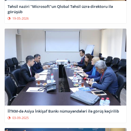
Təhsil naziri "Microsoft"un Qlobal Təhsil üzrə direktoru ilə
görüşüb
19-05-2026
İİTKM-də Asiya İnkişaf Bankı nümayəndələri ilə görüş keçirilib
03-09-2025