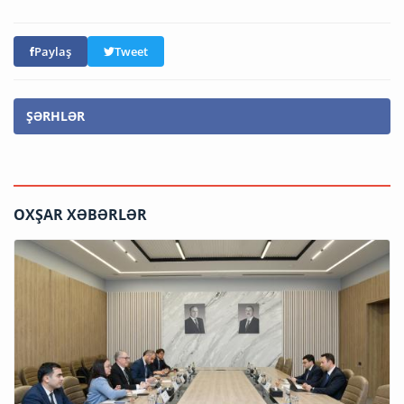
Paylaş
Tweet
ŞƏRHLƏR
OXŞAR XƏBƏRLƏR