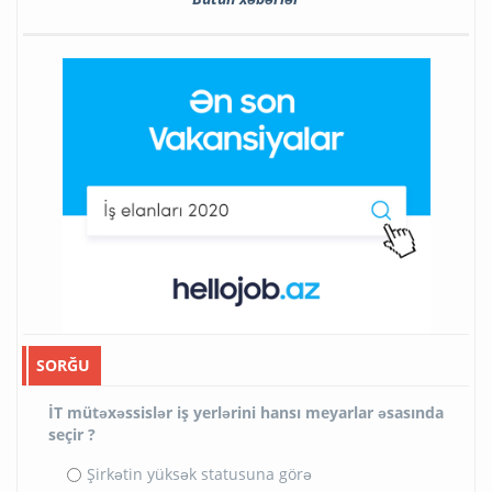
SORĞU
İT mütəxəssislər iş yerlərini hansı meyarlar əsasında
seçir ?
Şirkətin yüksək statusuna görə