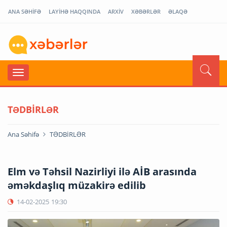
ANA SƏHİFƏ
LAYİHƏ HAQQINDA
ARXİV
XƏBƏRLƏR
ƏLAQƏ
TƏDBİRLƏR
Ana Səhifə
TƏDBİRLƏR
Elm və Təhsil Nazirliyi ilə AİB arasında
əməkdaşlıq müzakirə edilib
14-02-2025
19:30