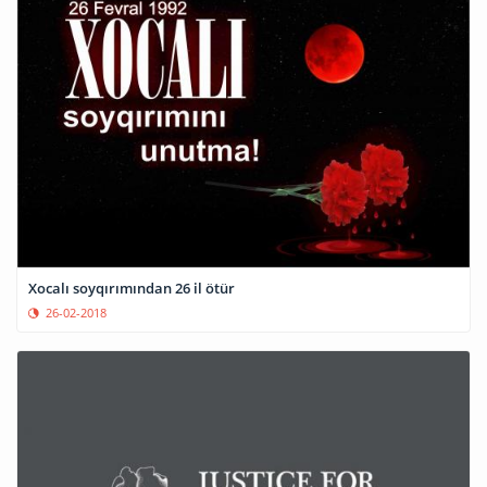
Xocalı soyqırımından 26 il ötür
26-02-2018