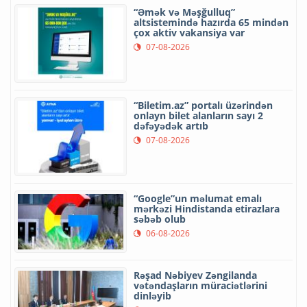
“Əmək və Məşğulluq”
altsistemində hazırda 65 mindən
çox aktiv vakansiya var
07-08-2026
“Biletim.az” portalı üzərindən
onlayn bilet alanların sayı 2
dəfəyədək artıb
07-08-2026
“Google”un məlumat emalı
mərkəzi Hindistanda etirazlara
səbəb olub
06-08-2026
Rəşad Nəbiyev Zəngilanda
vətəndaşların müraciətlərini
dinləyib