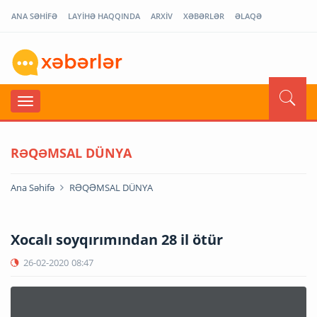
ANA SƏHİFƏ
LAYİHƏ HAQQINDA
ARXİV
XƏBƏRLƏR
ƏLAQƏ
RƏQƏMSAL DÜNYA
Ana Səhifə
RƏQƏMSAL DÜNYA
Xocalı soyqırımından 28 il ötür
26-02-2020
08:47