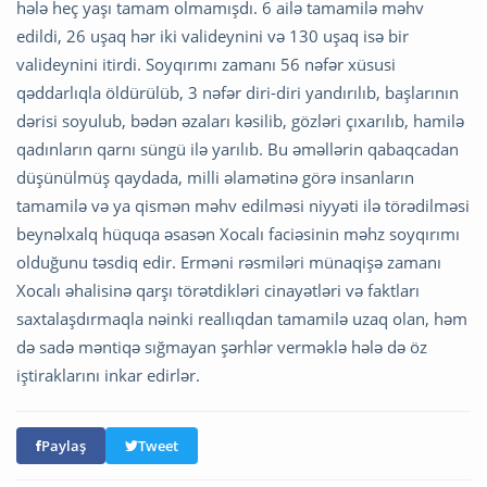
hələ heç yaşı tamam olmamışdı. 6 ailə tamamilə məhv
edildi, 26 uşaq hər iki valideynini və 130 uşaq isə bir
valideynini itirdi. Soyqırımı zamanı 56 nəfər xüsusi
qəddarlıqla öldürülüb, 3 nəfər diri-diri yandırılıb, başlarının
dərisi soyulub, bədən əzaları kəsilib, gözləri çıxarılıb, hamilə
qadınların qarnı süngü ilə yarılıb. Bu əməllərin qabaqcadan
düşünülmüş qaydada, milli əlamətinə görə insanların
tamamilə və ya qismən məhv edilməsi niyyəti ilə törədilməsi
beynəlxalq hüquqa əsasən Xocalı faciəsinin məhz soyqırımı
olduğunu təsdiq edir. Erməni rəsmiləri münaqişə zamanı
Xocalı əhalisinə qarşı törətdikləri cinayətləri və faktları
saxtalaşdırmaqla nəinki reallıqdan tamamilə uzaq olan, həm
də sadə məntiqə sığmayan şərhlər verməklə hələ də öz
iştiraklarını inkar edirlər.
Paylaş
Tweet