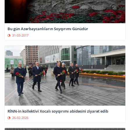
Bu gün Azərbaycanlıların Soyqırımı Günüdür
31-03-2017
RİNN-in kollektivi Xocalı soyqırımı abidəsini ziyarət edib
26-02-2026