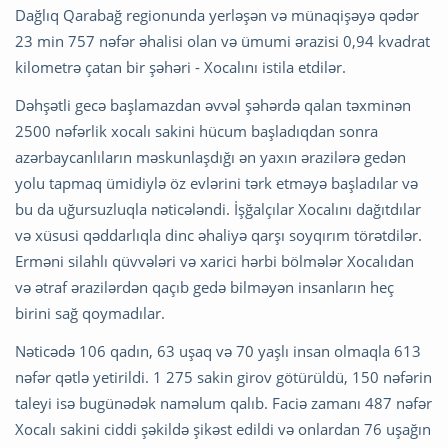
Dağlıq Qarabağ regionunda yerləşən və münaqişəyə qədər
23 min 757 nəfər
əhalisi olan və ümumi ərazisi 0,94 kvadrat
kilometrə çatan bir şəhəri - Xocalını istila etdilər.
Dəhşətli gecə başlamazdan əvvəl şəhərdə qalan təxminən
2500 nəfərlik xocalı sakini hücum başladıqdan sonra
azərbaycanlıların məskunlaşdığı ən yaxın ərazilərə gedən
yolu tapmaq ümidiylə öz evlərini tərk etməyə başladılar və
bu da uğursuzluqla nəticələndi. İşğalçılar Xocalını dağıtdılar
və xüsusi qəddarlıqla dinc əhaliyə qarşı soyqırım törətdilər.
Erməni silahlı qüvvələri və xarici hərbi bölmələr Xocalıdan
və ətraf ərazilərdən qaçıb gedə bilməyən insanların heç
birini sağ qoymadılar.
Nəticədə 106 qadın, 63 uşaq və 70 yaşlı insan olmaqla 613
nəfər qətlə yetirildi. 1 275 sakin girov götürüldü, 150 nəfərin
taleyi isə bugünədək naməlum qalıb. Faciə zamanı 487 nəfər
Xocalı sakini ciddi şəkildə şikəst edildi və onlardan 76 uşağın