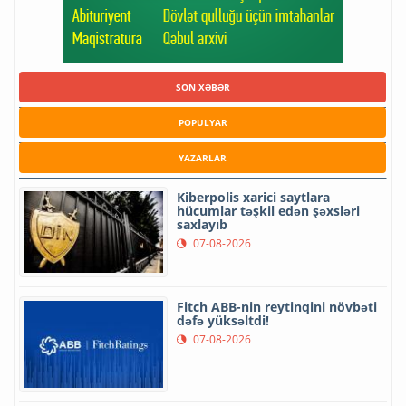
SON XƏBƏR
POPULYAR
YAZARLAR
Kiberpolis xarici saytlara
hücumlar təşkil edən şəxsləri
saxlayıb
07-08-2026
Fitch ABB-nin reytinqini növbəti
dəfə yüksəltdi!
07-08-2026