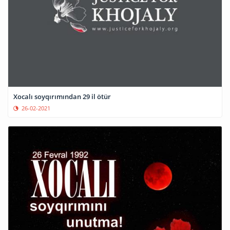
Xocalı soyqırımından 29 il ötür
26-02-2021