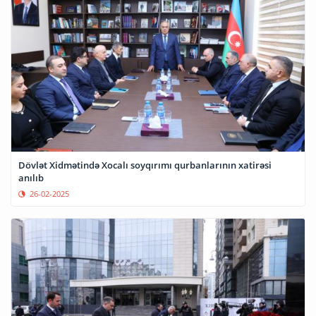
Dövlət Xidmətində Xocalı soyqırımı qurbanlarının xatirəsi
anılıb
26-02-2025