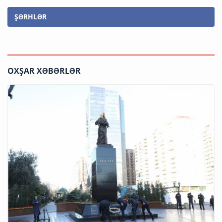
ŞƏRHLƏR
OXŞAR XƏBƏRLƏR