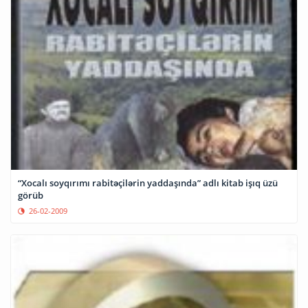
“Xocalı soyqırımı rabitəçilərin yaddaşında” adlı kitab işıq üzü
görüb
26-02-2009