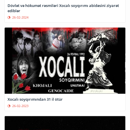
Dövlət və hökumət rəsmiləri Xocalı soyqırımı abidəsini ziyarət
ediblər
26-02-2024
Xocalı soyqırımından 31 il ötür
26-02-2023