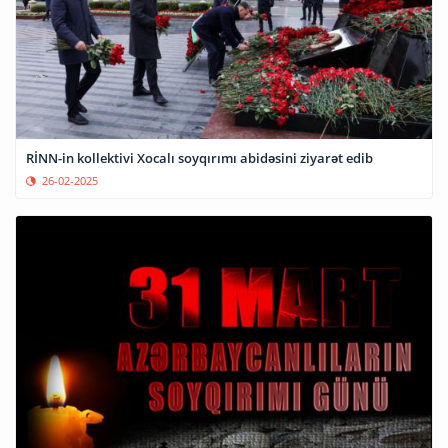
RİNN-in kollektivi Xocalı soyqırımı abidəsini ziyarət edib
26-02-2025