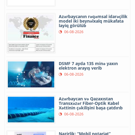
Azərbaycanın rəqəmsal idarəçilik
model iki beynəlxalq mükafata
layiq görülüb
06-08-2026
DSMF 7 ayda 135 minə yaxın
elektron arayış verib
06-08-2026
Azərbaycan və Qazaxıstan
Transxəzər Fiber-Optik Kabel
Xəttinin çəkilişini başa çatdırıb
06-08-2026
Nazirlik: “Mobil notariat”