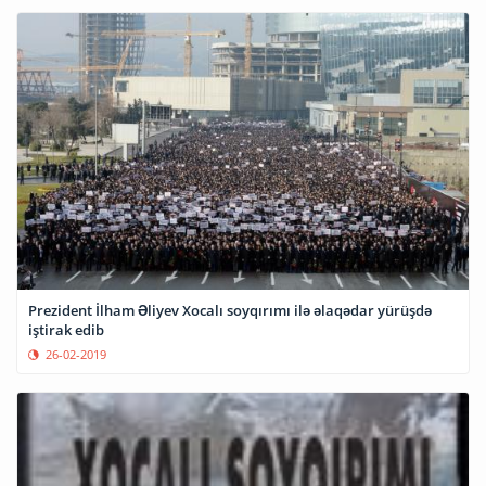
Prezident İlham Əliyev Xocalı soyqırımı ilə əlaqədar yürüşdə
iştirak edib
26-02-2019