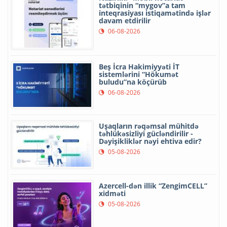
tətbiqinin “mygov”a tam
inteqrasiyası istiqamətində işlər
davam etdirilir
06-08-2026
Beş İcra Hakimiyyəti İT
sistemlərini “Hökumət
buludu”na köçürüb
06-08-2026
Uşaqların rəqəmsal mühitdə
təhlükəsizliyi gücləndirilir -
Dəyişikliklər nəyi ehtiva edir?
05-08-2026
Azercell-dən illik “ZengimCELL”
xidməti
05-08-2026