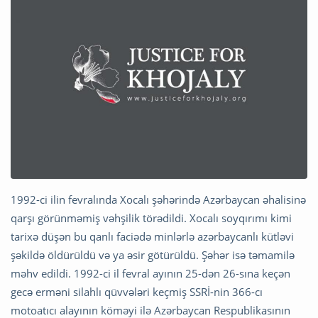
1992-ci ilin fevralında Xocalı şəhərində Azərbaycan əhalisinə
qarşı görünməmiş vəhşilik törədildi. Xocalı soyqırımı kimi
tarixə düşən bu qanlı faciədə minlərlə azərbaycanlı kütləvi
şəkildə öldürüldü və ya əsir götürüldü. Şəhər isə təmamilə
məhv edildi. 1992-ci il fevral ayının 25-dən 26-sına keçən
gecə erməni silahlı qüvvələri keçmiş SSRİ-nin 366-cı
motoatıcı alayının köməyi ilə Azərbaycan Respublikasının