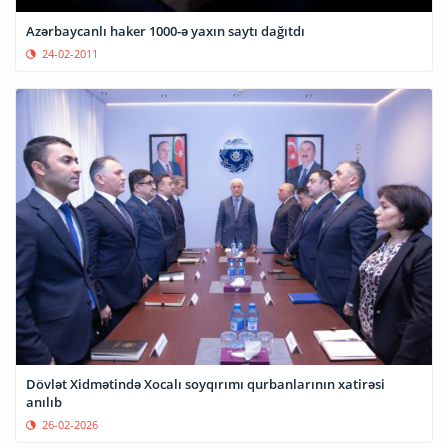
Azərbaycanlı haker 1000-ə yaxın saytı dağıtdı
24-02-2011
Dövlət Xidmətində Xocalı soyqırımı qurbanlarının xatirəsi
anılıb
26-02-2026