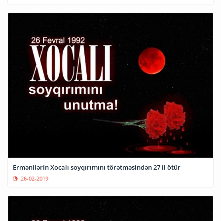
Ermənilərin Xocalı soyqırımını törətməsindən 27 il ötür
26-02-2019