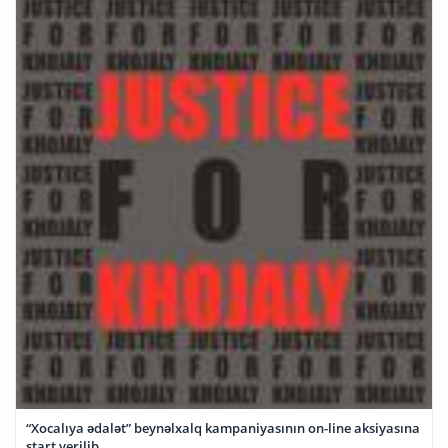
“Xocalıya ədalət” beynəlxalq kampaniyasının on-line aksiyasına
start verilib