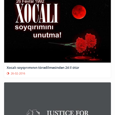
Xocalı soyqırımının törədilməsindən 24 il ötür
26-02-2016