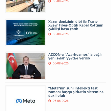
06-08-2026
Xəzər dənizinin dibi ilə Trans-
Xəzər Fiber-Optik Kabel Xəttinin
çəkilişi başa çatıb
06-08-2026
AZCON-a "Azərkosmos"la bağlı
yeni səlahiyyətlər verilib
06-08-2026
“Meta”nın süni intellekti test
zamanı başqa şirkətin sisteminə
daxil olub
06-08-2026