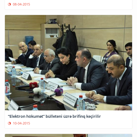
08-04-2015
“Elektron hökumət” bülleteni üzrə brifinq keçirilir
10-04-2015