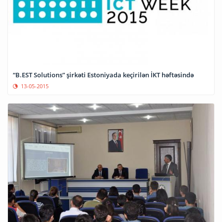
“B.EST Solutions” şirkəti Estoniyada keçirilən İKT həftəsində
13-05-2015