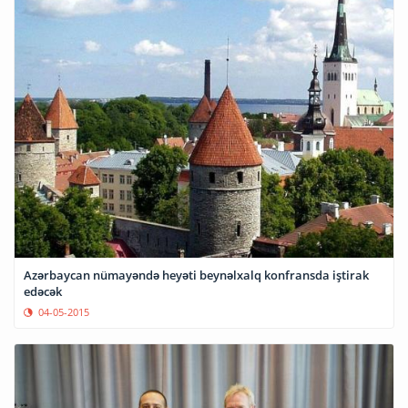
Azərbaycan nümayəndə heyəti beynəlxalq konfransda iştirak
edəcək
04-05-2015