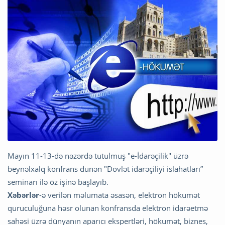
Mayın 11-13-də nəzərdə tutulmuş "e-İdarəçilik" üzrə
beynəlxalq konfrans dünən "Dövlət idarəçiliyi islahatları”
seminarı ilə öz işinə başlayıb.
Xəbərlər
-ə verilən məlumata əsasən, elektron hökumət
quruculuğuna həsr olunan konfransda elektron idarəetmə
sahəsi üzrə dünyanın aparıcı ekspertləri, hökumət, biznes,