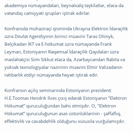
akademiya nümayəndələri, beynəlxalq təşkilatlar, eləcə də
vətəndaş cəmiyyəti qrupları iştirak edirlər.
Konfransda mühazirəçi qismində Ukrayna Elektron İdarəçilik
üzrə Dövlət Agentliyinin birinci müavini Taras Oliinyk,
Belçikadan İKT və E-hökumət üzrə nümayəndə Frank
Leyman, Estoniyanın Rəqəmsal İdarəçilik Qaydaları üzrə
məsləhətçisi Siim Sikkut eləcə də, Azərbaycandan Rabitə və
yüksək texnologiyalar nazirinin müavini Elmir Vəlizadənin
rəhbərlik etdiyi nümayəndə heyəti iştirak edir.
Konfransın açılış seminarında Estoniyanın prezidenti
H.E.Toomas Hendrik Ilves çıxış edərək Estoniyanın "Elektron
Hökumət” quruculuğundan bəhs etmişdir. O, "Elektron
Hökumət” quruculuğunun əsas üstünlüklərinin - şəffaflıq,
effektivlik və cavabdehlik olduğunu xüsusilə vurğulamışdır.