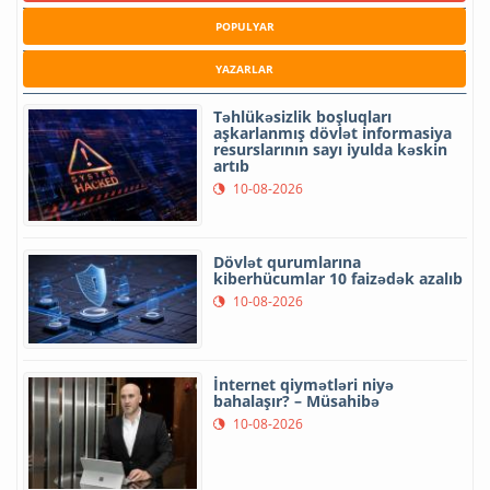
POPULYAR
YAZARLAR
Təhlükəsizlik boşluqları
aşkarlanmış dövlət informasiya
resurslarının sayı iyulda kəskin
artıb
10-08-2026
Dövlət qurumlarına
kiberhücumlar 10 faizədək azalıb
10-08-2026
İnternet qiymətləri niyə
bahalaşır? – Müsahibə
10-08-2026