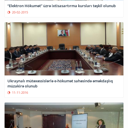
“Elektron Hökumət” üzrə ixtisasartırma kursları təşkil olunub
20-02-2015
Ukraynalı mütəxəssislərlə e-hökumət sahəsində əməkdaşlıq
müzakirə olunub
11-11-2016