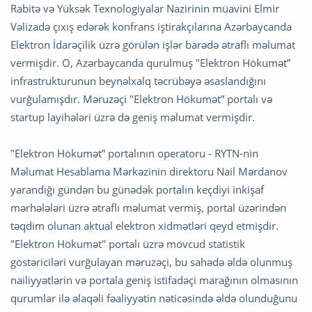
Rabitə və Yüksək Texnologiyalar Nazirinin müavini Elmir
Vəlizadə çıxış edərək konfrans iştirakçılarına Azərbaycanda
Elektron İdarəçilik üzrə görülən işlər barədə ətraflı məlumat
vermişdir. O, Azərbaycanda qurulmuş "Elektron Hökumət”
infrastrukturunun beynəlxalq təcrübəyə əsaslandığını
vurğulamışdır. Məruzəçi "Elektron Hökumət” portalı və
startup layihələri üzrə də geniş məlumat vermişdir.
"Elektron Hökumət” portalının operatoru - RYTN-nin
Məlumat Hesablama Mərkəzinin direktoru Nail Mərdanov
yarandığı gündən bu günədək portalın keçdiyi inkişaf
mərhələləri üzrə ətraflı məlumat vermiş, portal üzərindən
təqdim olunan aktual elektron xidmətləri qeyd etmişdir.
"Elektron Hökumət" portalı üzrə mövcud statistik
göstəriciləri vurğulayan məruzəçi, bu sahədə əldə olunmuş
nailiyyətlərin və portala geniş istifadəçi marağının olmasının
qurumlar ilə əlaqəli fəaliyyətin nəticəsində əldə olunduğunu