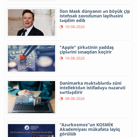
İlon Mask dünyanın ən böyük çip
istehsalı zavodunun layihəsini
təqdim edib
10-08-2026
"Apple" şirkətinin yaddaş
çiplərini sınaqdan keçirir
10-08-2026
Danimarka məktəblərdə süni
intellektdən istifadəyə nəzarəti
sərtləşdirir
08-08-2026
“Azərkosmos”un KOSMİK
Akademiyası mükafata layiq
görülüb