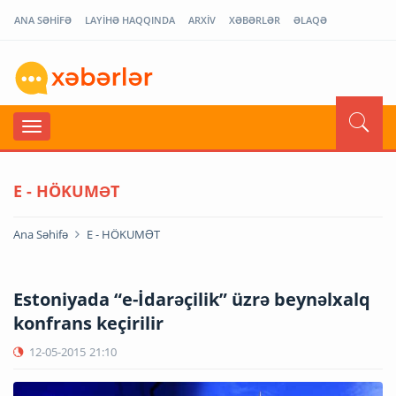
ANA SƏHİFƏ
LAYİHƏ HAQQINDA
ARXİV
XƏBƏRLƏR
ƏLAQƏ
E - HÖKUMƏT
Ana Səhifə
E - HÖKUMƏT
Estoniyada “e-İdarəçilik” üzrə beynəlxalq
konfrans keçirilir
12-05-2015
21:10