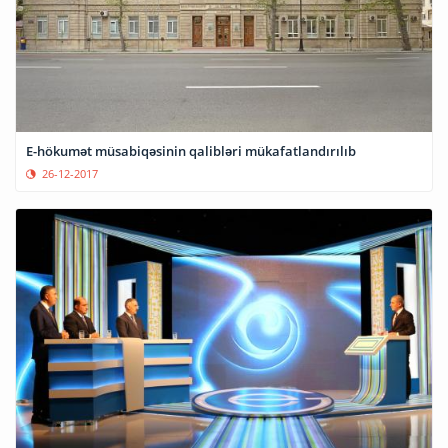
E-hökumət müsabiqəsinin qalibləri mükafatlandırılıb
26-12-2017