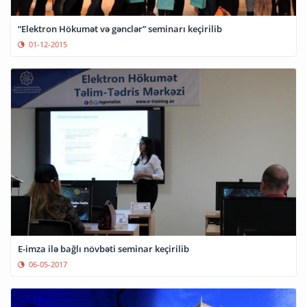
“Elektron Hökumət və gənclər” seminarı keçirilib
01-12-2015
E-imza ilə bağlı növbəti seminar keçirilib
06-05-2017