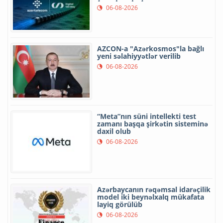
06-08-2026
AZCON-a "Azərkosmos"la bağlı
yeni səlahiyyətlər verilib
06-08-2026
“Meta”nın süni intellekti test
zamanı başqa şirkətin sisteminə
daxil olub
06-08-2026
Azərbaycanın rəqəmsal idarəçilik
model iki beynəlxalq mükafata
layiq görülüb
06-08-2026