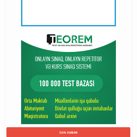
SON XƏBƏR