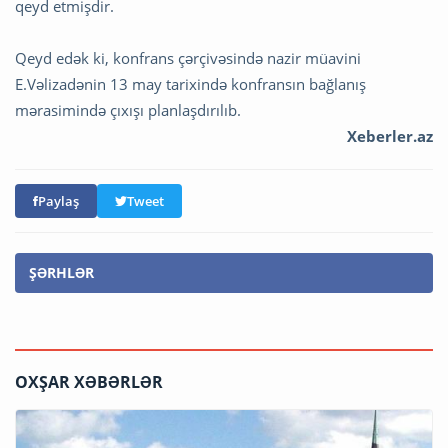
qeyd etmişdir.
Qeyd edək ki, konfrans çərçivəsində nazir müavini
E.Vəlizadənin 13 may tarixində konfransın bağlanış
mərasimində çıxışı planlaşdırılıb.
Xeberler.az
Paylaş
Tweet
ŞƏRHLƏR
OXŞAR XƏBƏRLƏR