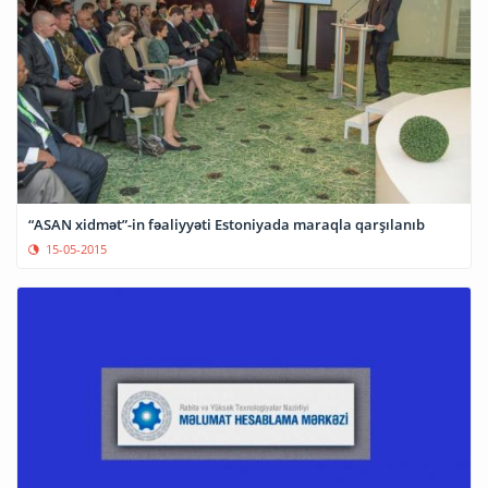
“ASAN xidmət”-in fəaliyyəti Estoniyada maraqla qarşılanıb
15-05-2015