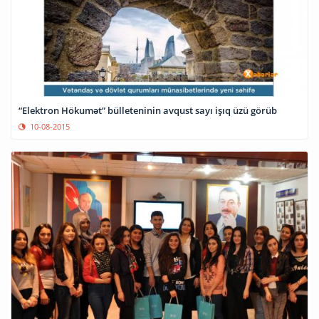
“Elektron Hökumət” bülleteninin avqust sayı işıq üzü görüb
10-08-2015