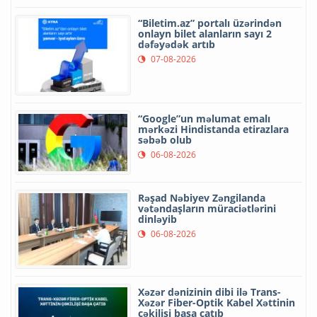
“Biletim.az” portalı üzərindən
onlayn bilet alanların sayı 2
dəfəyədək artıb
07-08-2026
“Google”un məlumat emalı
mərkəzi Hindistanda etirazlara
səbəb olub
06-08-2026
Rəşad Nəbiyev Zəngilanda
vətəndaşların müraciətlərini
dinləyib
06-08-2026
Xəzər dənizinin dibi ilə Trans-
Xəzər Fiber-Optik Kabel Xəttinin
çəkilişi başa çatıb