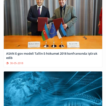
ASAN E-gov modeli Tallin E-hökumət 2018 konfransında iştirak
edib
30-05-2018