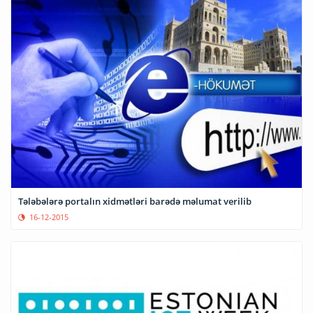
Tələbələrə portalın xidmətləri barədə məlumat verilib
16-12-2015