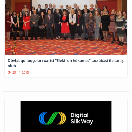
Dövlət qulluqçuları xarici “Elektron hökumət” təcrübəsi ilə tanış
olub
25-11-2015