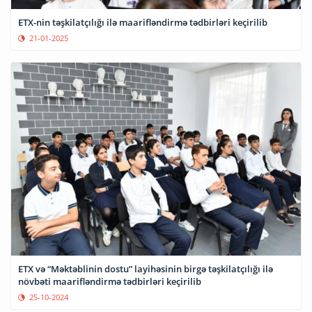
ETX-nin təşkilatçılığı ilə maarifləndirmə tədbirləri keçirilib
21-01-2025
ETX və “Məktəblinin dostu” layihəsinin birgə təşkilatçılığı ilə
növbəti maarifləndirmə tədbirləri keçirilib
25-10-2024