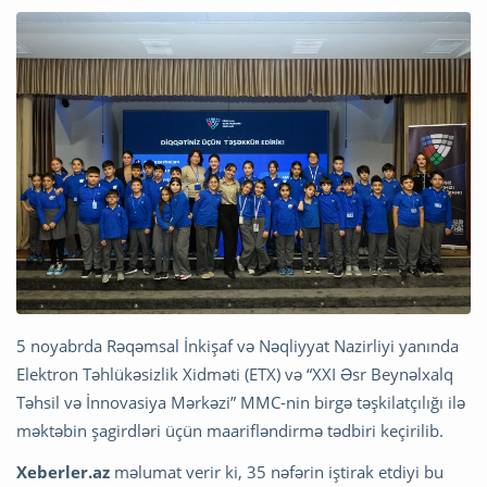
5 noyabrda Rəqəmsal İnkişaf və Nəqliyyat Nazirliyi yanında
Elektron Təhlükəsizlik Xidməti (ETX) və “XXI Əsr Beynəlxalq
Təhsil və İnnovasiya Mərkəzi” MMC-nin birgə təşkilatçılığı ilə
məktəbin şagirdləri üçün maarifləndirmə tədbiri keçirilib.
Xeberler.az
məlumat verir ki, 35 nəfərin iştirak etdiyi bu