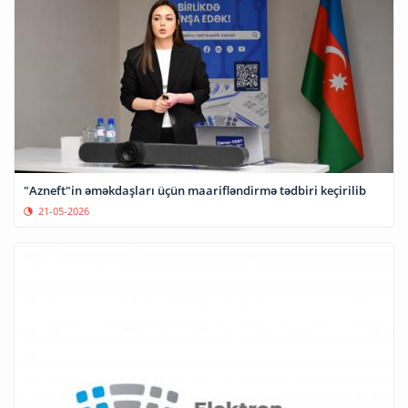
"Azneft"in əməkdaşları üçün maarifləndirmə tədbiri keçirilib
21-05-2026