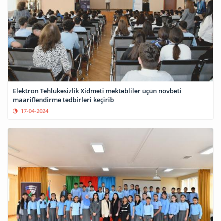
Elektron Təhlükəsizlik Xidməti məktəblilər üçün növbəti
maarifləndirmə tədbirləri keçirib
17-04-2024