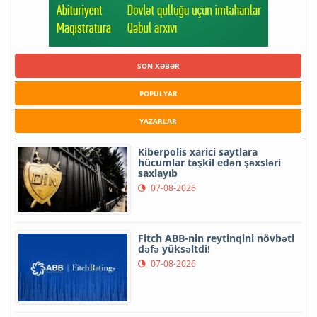
SON XƏBƏR
POPULYAR
YAZARLAR
Kiberpolis xarici saytlara
hücumlar təşkil edən şəxsləri
saxlayıb
07-08-2026
Fitch ABB-nin reytinqini növbəti
dəfə yüksəltdi!
07-08-2026