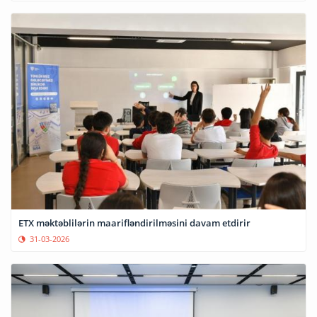
ETX məktəblilərin maarifləndirilməsini davam etdirir
31-03-2026