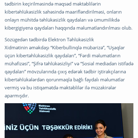
tədbirin keçirilməsində məqsəd məktəblilərin
kibertəhlükəsizlik sahəsində maarifləndirilməsi, onların
onlayn mühitdə təhlükəsizlik qaydaları və ümumilikdə
kibergigiyena qaydaları haqqında məlumatlandırılması olub.
Sözügedən tədbirdə Elektron Təhlükəsizlik
Xidmətinin əməkdaşı “Kiberbullinqlə mübarizə”, “Uşaqlar
üçün kibertəhlükəsizlik qaydaları”, “Fərdi məlumatların
mühafizəsi”, “Şifrə təhlükəsizliyi” və “Sosial mediadan istifadə
qaydaları” mövzularında çıxış edərək tədbir iştirakçılarına
kibertəhlükələrdən qorunmaqla bağlı faydalı məlumatlar
vermiş və bu istiqamətdə məktəblilər ilə müzakirələr
aparmışdır.