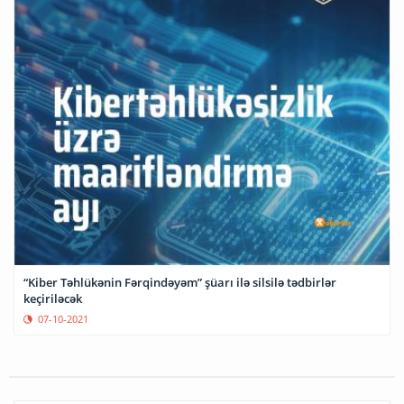
“Kiber Təhlükənin Fərqindəyəm” şüarı ilə silsilə tədbirlər
keçiriləcək
07-10-2021