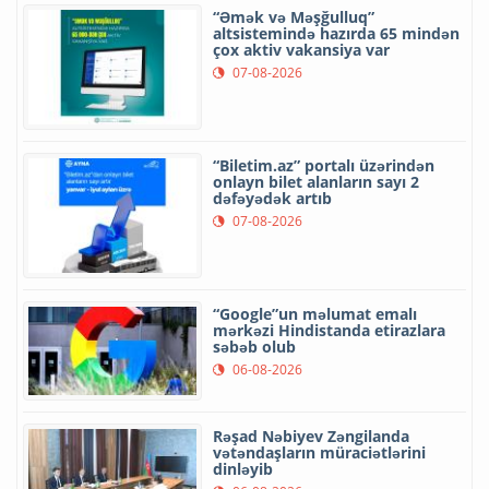
“Əmək və Məşğulluq”
altsistemində hazırda 65 mindən
çox aktiv vakansiya var
07-08-2026
“Biletim.az” portalı üzərindən
onlayn bilet alanların sayı 2
dəfəyədək artıb
07-08-2026
“Google”un məlumat emalı
mərkəzi Hindistanda etirazlara
səbəb olub
06-08-2026
Rəşad Nəbiyev Zəngilanda
vətəndaşların müraciətlərini
dinləyib