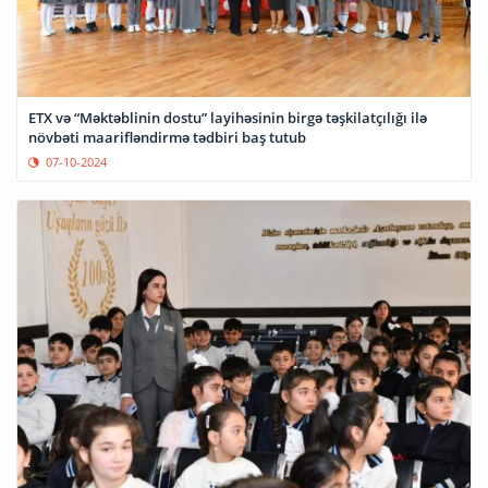
ETX və “Məktəblinin dostu” layihəsinin birgə təşkilatçılığı ilə
növbəti maarifləndirmə tədbiri baş tutub
07-10-2024