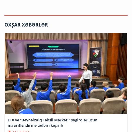
OXŞAR XƏBƏRLƏR
ETX və “Beynəlxalq Təhsil Mərkəzi” şagirdlər üçün
maarifləndirmə tədbiri keçirib
13-12-2024