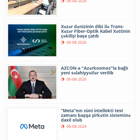
06-08-2026
Xəzər dənizinin dibi ilə Trans-
Xəzər Fiber-Optik Kabel Xəttinin
çəkilişi başa çatıb
06-08-2026
AZCON-a "Azərkosmos"la bağlı
yeni səlahiyyətlər verilib
06-08-2026
“Meta”nın süni intellekti test
zamanı başqa şirkətin sisteminə
daxil olub
06-08-2026