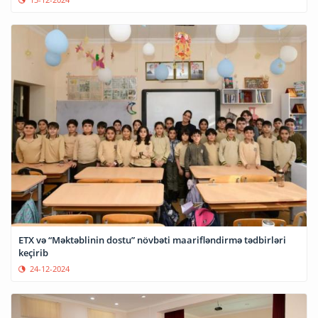
ETX və “Məktəblinin dostu” növbəti maarifləndirmə tədbirləri
keçirib
24-12-2024