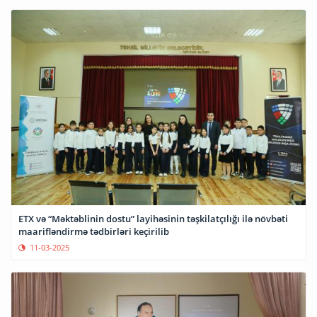
ETX və “Məktəblinin dostu” layihəsinin təşkilatçılığı ilə növbəti
maarifləndirmə tədbirləri keçirilib
11-03-2025