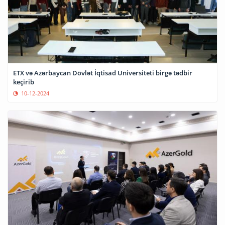
ETX və Azərbaycan Dövlət İqtisad Universiteti birgə tədbir
keçirib
10-12-2024