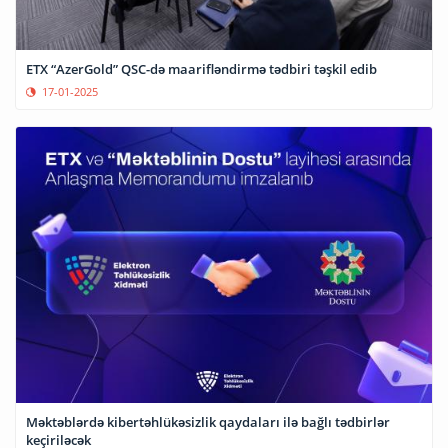
ETX “AzerGold” QSC-də maarifləndirmə tədbiri təşkil edib
17-01-2025
Məktəblərdə kibertəhlükəsizlik qaydaları ilə bağlı tədbirlər
keçiriləcək