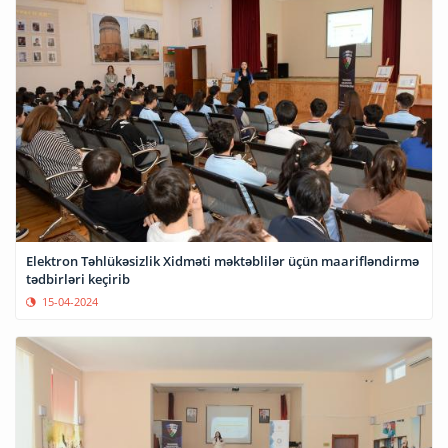
Elektron Təhlükəsizlik Xidməti məktəblilər üçün maarifləndirmə
tədbirləri keçirib
15-04-2024