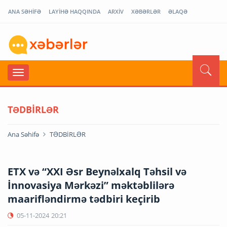
ANA SƏHİFƏ
LAYİHƏ HAQQINDA
ARXİV
XƏBƏRLƏR
ƏLAQƏ
TƏDBİRLƏR
Ana Səhifə
TƏDBİRLƏR
ETX və “XXI Əsr Beynəlxalq Təhsil və
İnnovasiya Mərkəzi” məktəblilərə
maarifləndirmə tədbiri keçirib
05-11-2024
20:21