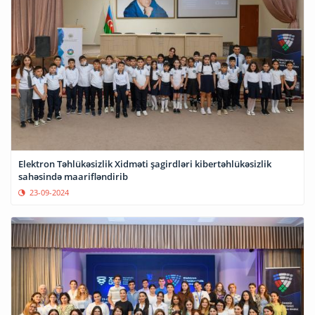
Elektron Təhlükəsizlik Xidməti şagirdləri kibertəhlükəsizlik
sahəsində maarifləndirib
23-09-2024