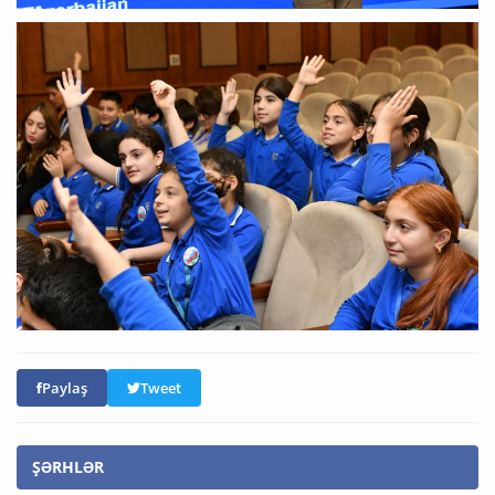
Paylaş
Tweet
ŞƏRHLƏR