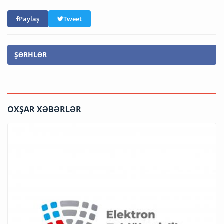
Paylaş
Tweet
ŞƏRHLƏR
OXŞAR XƏBƏRLƏR