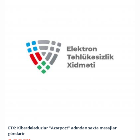
ETX: Kiberdələduzlar "Azərpoçt" adından saxta mesajlar
göndərir