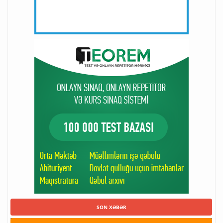
SON XƏBƏR