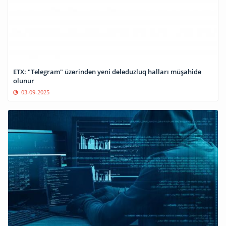
ETX: "Telegram" üzərindən yeni dələduzluq halları müşahidə
olunur
03-09-2025