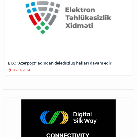
ETX: “Azərpoçt” adından dələduzluq halları davam edir
06-11-2024