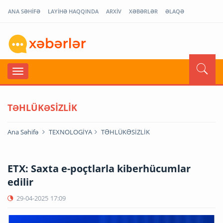
ANA SƏHİFƏ
LAYİHƏ HAQQINDA
ARXİV
XƏBƏRLƏR
ƏLAQƏ
TƏHLÜKƏSİZLİK
Ana Səhifə
TEXNOLOGİYA
TƏHLÜKƏSİZLİK
ETX: Saxta e-poçtlarla kiberhücumlar
edilir
29-04-2025
17:09