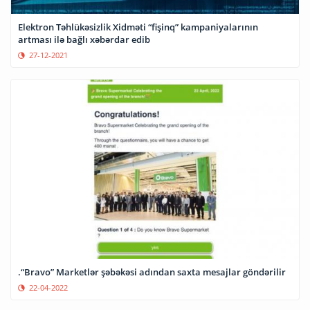
Elektron Təhlükəsizlik Xidməti “fişinq” kampaniyalarının
artması ilə bağlı xəbərdar edib
27-12-2021
.“Bravo” Marketlər şəbəkəsi adından saxta mesajlar göndərilir
22-04-2022