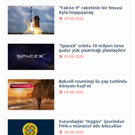
"Falcon 9" raketinin bir hissəsi
Ayla toqquşacaq
05-08-2026
“SpaceX” orbitə 10 milyon tona
qədər yük çıxarmağı planlaşdırır
05-08-2026
Bakcell rouminqi ilə yay tətilində
dünyanı kəşf et
04-08-2026
Vətəndaşlar “mygov” üzərindən
FHN-ə müraciət edə biləcəklər
04-08-2026