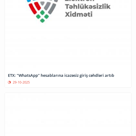
ETX: "WhatsApp" hesablarına icazəsiz giriş cəhdləri artıb
29-10-2025