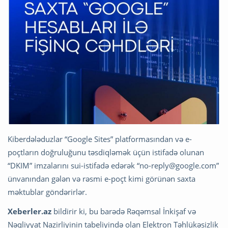
Kiberdələduzlar “Google Sites” platformasından və e-
poçtların doğruluğunu təsdiqləmək üçün istifadə olunan
“DKIM” imzalarını sui-istifadə edərək “
no-reply@google.com
”
ünvanından gələn və rəsmi e-poçt kimi görünən saxta
məktublar göndərirlər.
Xeberler.az
bildirir ki, bu barədə Rəqəmsal İnkişaf və
Nəqliyyat Nazirliyinin tabeliyində olan Elektron Təhlükəsizlik