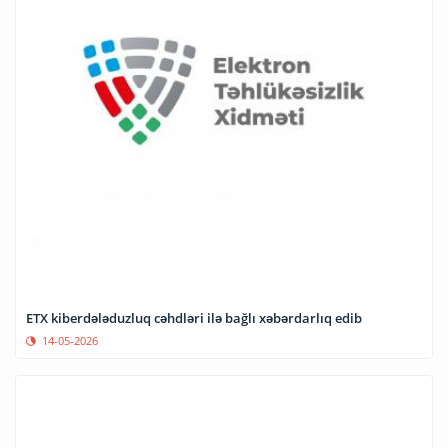
ETX kiberdələduzluq cəhdləri ilə bağlı xəbərdarlıq edib
14-05-2026