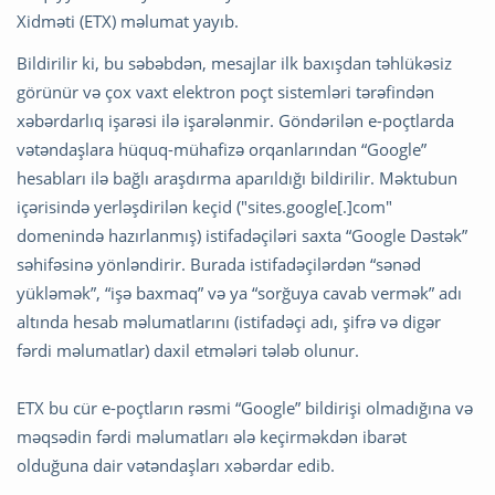
Xidməti (ETX) məlumat yayıb.
Bildirilir ki, bu səbəbdən, mesajlar ilk baxışdan təhlükəsiz
görünür və çox vaxt elektron poçt sistemləri tərəfindən
xəbərdarlıq işarəsi ilə işarələnmir. Göndərilən e-poçtlarda
vətəndaşlara hüquq-mühafizə orqanlarından “Google”
hesabları ilə bağlı araşdırma aparıldığı bildirilir. Məktubun
içərisində yerləşdirilən keçid ("sites.google[.]com"
domenində hazırlanmış) istifadəçiləri saxta “Google Dəstək”
səhifəsinə yönləndirir. Burada istifadəçilərdən “sənəd
yükləmək”, “işə baxmaq” və ya “sorğuya cavab vermək” adı
altında hesab məlumatlarını (istifadəçi adı, şifrə və digər
fərdi məlumatlar) daxil etmələri tələb olunur.
ETX bu cür e-poçtların rəsmi “Google” bildirişi olmadığına və
məqsədin fərdi məlumatları ələ keçirməkdən ibarət
olduğuna dair vətəndaşları xəbərdar edib.