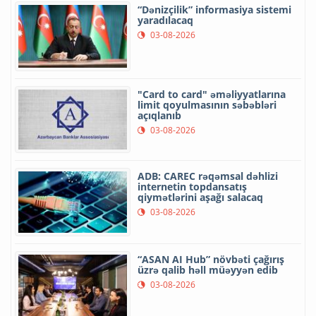
“Dənizçilik” informasiya sistemi
yaradılacaq
03-08-2026
"Card to card" əməliyyatlarına
limit qoyulmasının səbəbləri
açıqlanıb
03-08-2026
ADB: CAREC rəqəmsal dəhlizi
internetin topdansatış
qiymətlərini aşağı salacaq
03-08-2026
“ASAN AI Hub” növbəti çağırış
üzrə qalib həll müəyyən edib
03-08-2026