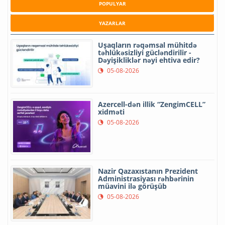
POPULYAR
YAZARLAR
Uşaqların rəqəmsal mühitdə
təhlükəsizliyi gücləndirilir -
Dəyişikliklər nəyi ehtiva edir?
05-08-2026
Azercell-dən illik “ZengimCELL”
xidməti
05-08-2026
Nazir Qazaxıstanın Prezident
Administrasiyası rəhbərinin
müavini ilə görüşüb
05-08-2026