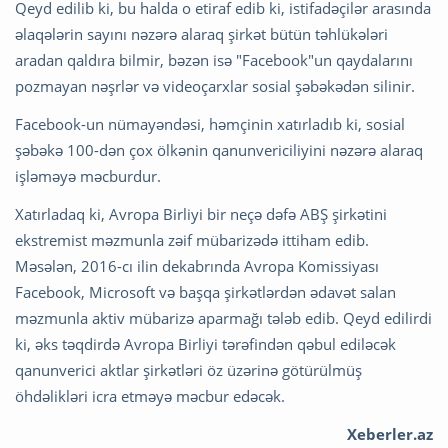
Qeyd edilib ki, bu halda o etiraf edib ki, istifadəçilər arasında
əlaqələrin sayını nəzərə alaraq şirkət bütün təhlükələri
aradan qaldıra bilmir, bəzən isə "Facebook"un qaydalarını
pozmayan nəşrlər və videoçarxlar sosial şəbəkədən silinir.
Facebook-un nümayəndəsi, həmçinin xatırladıb ki, sosial
şəbəkə 100-dən çox ölkənin qanunvericiliyini nəzərə alaraq
işləməyə məcburdur.
Xatırladaq ki, Avropa Birliyi bir neçə dəfə ABŞ şirkətini
ekstremist məzmunla zəif mübarizədə ittiham edib.
Məsələn, 2016-cı ilin dekabrında Avropa Komissiyası
Facebook, Microsoft və başqa şirkətlərdən ədavət salan
məzmunla aktiv mübarizə aparmağı tələb edib. Qeyd edilirdi
ki, əks təqdirdə Avropa Birliyi tərəfindən qəbul ediləcək
qanunverici aktlar şirkətləri öz üzərinə götürülmüş
öhdəlikləri icra etməyə məcbur edəcək.
Xeberler.az