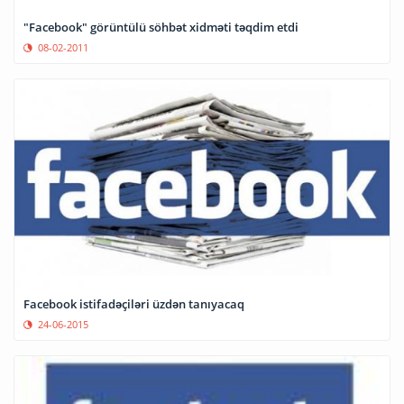
"Facebook" görüntülü söhbət xidməti təqdim etdi
08-02-2011
Facebook istifadəçiləri üzdən tanıyacaq
24-06-2015