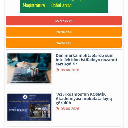
SON XƏBƏR
POPULYAR
YAZARLAR
Danimarka məktəblərdə süni
intellektdən istifadəyə nəzarəti
sərtləşdirir
08-08-2026
“Azərkosmos”un KOSMİK
Akademiyası mükafata layiq
görülüb
08-08-2026