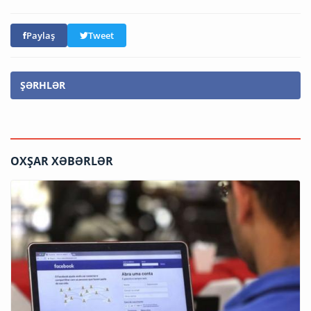
Paylaş
Tweet
ŞƏRHLƏR
OXŞAR XƏBƏRLƏR