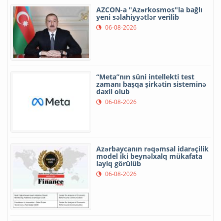
AZCON-a "Azərkosmos"la bağlı
yeni səlahiyyətlər verilib
06-08-2026
“Meta”nın süni intellekti test
zamanı başqa şirkətin sisteminə
daxil olub
06-08-2026
Azərbaycanın rəqəmsal idarəçilik
model iki beynəlxalq mükafata
layiq görülüb
06-08-2026