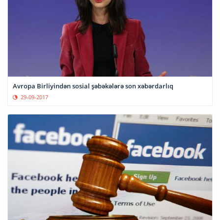
Avropa Birliyindən sosial şəbəkələrə son xəbərdarlıq
29-09-2017