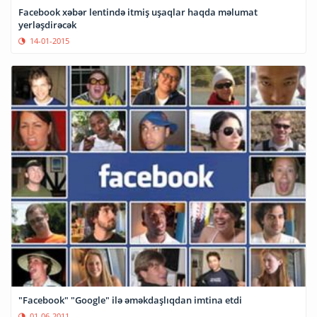
Facebook xəbər lentində itmiş uşaqlar haqda məlumat
yerləşdirəcək
14-01-2015
"Facebook" "Google" ilə əməkdaşlıqdan imtina etdi
01-06-2011