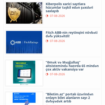
Kiberpolis xarici saytlara
hücumlar təşkil edən şəxsləri
saxlayıb
07-08-2026
Fitch ABB-nin reytinqini növbəti
dəfə yüksəltdi!
07-08-2026
“Əmək və Məşğulluq”
altsistemində hazırda 65 mindən
çox aktiv vakansiya var
07-08-2026
“Biletim.az” portalı üzərindən
onlayn bilet alanların sayı 2
dəfəyədək artıb