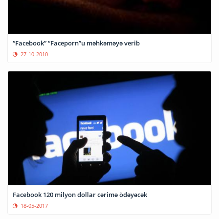
“Facebook” “Faceporn”u məhkəməyə verib
27-10-2010
Facebook 120 milyon dollar cərimə ödəyəcək
18-05-2017