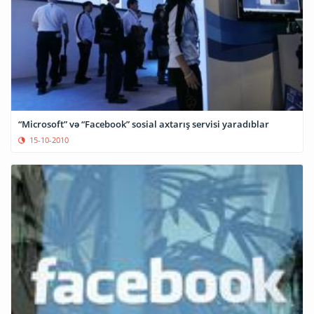
“Microsoft” və “Facebook” sosial axtarış servisi yaradıblar
15-10-2010