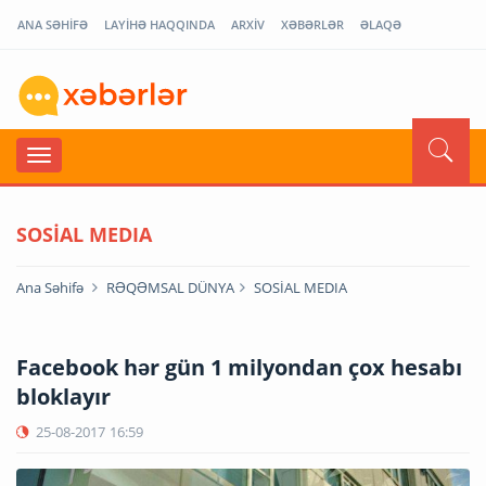
ANA SƏHİFƏ
LAYİHƏ HAQQINDA
ARXİV
XƏBƏRLƏR
ƏLAQƏ
SOSİAL MEDIA
Ana Səhifə
RƏQƏMSAL DÜNYA
SOSİAL MEDIA
Facebook hər gün 1 milyondan çox hesabı
bloklayır
25-08-2017
16:59