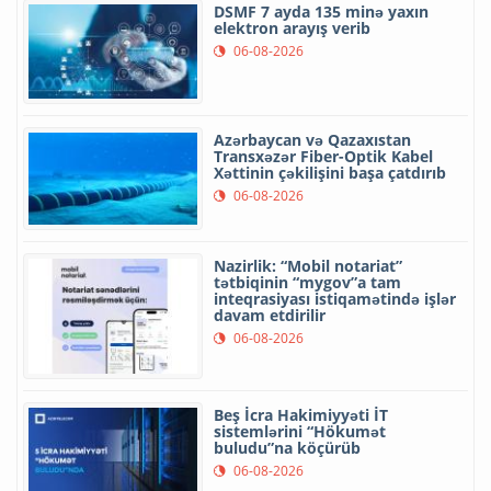
DSMF 7 ayda 135 minə yaxın
elektron arayış verib
06-08-2026
Azərbaycan və Qazaxıstan
Transxəzər Fiber-Optik Kabel
Xəttinin çəkilişini başa çatdırıb
06-08-2026
Nazirlik: “Mobil notariat”
tətbiqinin “mygov”a tam
inteqrasiyası istiqamətində işlər
davam etdirilir
06-08-2026
Beş İcra Hakimiyyəti İT
sistemlərini “Hökumət
buludu”na köçürüb
06-08-2026