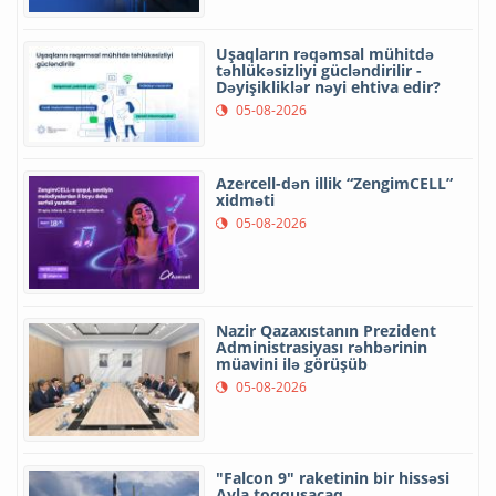
Uşaqların rəqəmsal mühitdə
təhlükəsizliyi gücləndirilir -
Dəyişikliklər nəyi ehtiva edir?
05-08-2026
Azercell-dən illik “ZengimCELL”
xidməti
05-08-2026
Nazir Qazaxıstanın Prezident
Administrasiyası rəhbərinin
müavini ilə görüşüb
05-08-2026
"Falcon 9" raketinin bir hissəsi
Ayla toqquşacaq