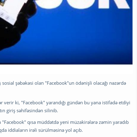
ış sosial şəbəkəsi olan "Facebook"un ödənişli olacağı nəzərdə
 verir ki, "Facebook" yarandığı gündən bu yana istifadə etdiyi
n giriş səhifəsindən silinib.
yən "Facebook" qısa müddətdə yeni müzakirələrə zəmin yaradıb
a iddiaların irəli sürülməsinə yol açıb.