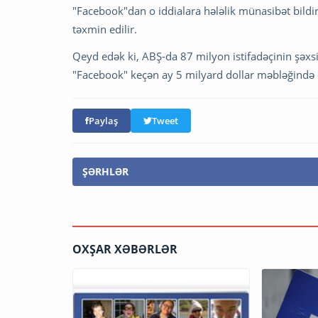
"Facebook"dan o iddialara hələlik münasibət bildir
təxmin edilir.
Qeyd edək ki, ABŞ-da 87 milyon istifadəçinin şəxs
"Facebook" keçən ay 5 milyard dollar məbləğində 
Paylaş
Tweet
ŞƏRHLƏR
OXŞAR XƏBƏRLƏR