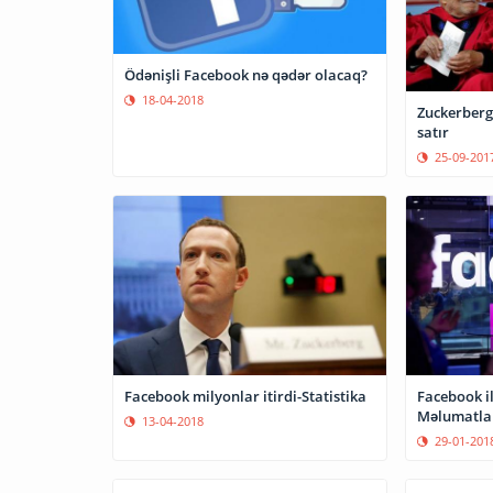
Ödənişli Facebook nə qədər olacaq?
18-04-2018
Zuckerberg
satır
25-09-201
Facebook milyonlar itirdi-Statistika
Facebook il
Məlumatlar
13-04-2018
29-01-201