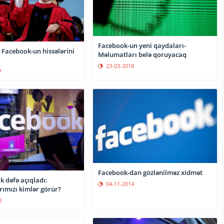
Facebook-un yeni qaydaları-
 Facebook-un hissələrini
Məlumatları belə qoruyacaq
23-03-2018
7
Facebook-dan gözlənilməz xidmət
k dəfə açıqladı:
04-11-2014
ımızı kimlər görür?
8