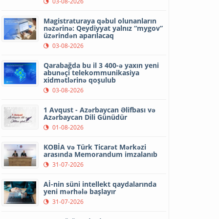
03-08-2026
Magistraturaya qəbul olunanların
nəzərinə: Qeydiyyat yalnız “mygov”
üzərindən aparılacaq
03-08-2026
Qarabağda bu il 3 400-ə yaxın yeni
abunəçi telekommunikasiya
xidmətlərinə qoşulub
03-08-2026
1 Avqust - Azərbaycan Əlifbası və
Azərbaycan Dili Günüdür
01-08-2026
KOBİA və Türk Ticarət Mərkəzi
arasında Memorandum imzalanıb
31-07-2026
Aİ-nin süni intellekt qaydalarında
yeni mərhələ başlayır
31-07-2026