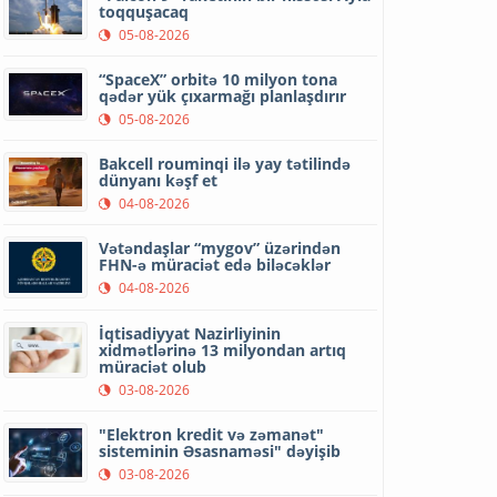
toqquşacaq
05-08-2026
“SpaceX” orbitə 10 milyon tona
qədər yük çıxarmağı planlaşdırır
05-08-2026
Bakcell rouminqi ilə yay tətilində
dünyanı kəşf et
04-08-2026
Vətəndaşlar “mygov” üzərindən
FHN-ə müraciət edə biləcəklər
04-08-2026
İqtisadiyyat Nazirliyinin
xidmətlərinə 13 milyondan artıq
müraciət olub
03-08-2026
"Elektron kredit və zəmanət"
sisteminin Əsasnaməsi" dəyişib
03-08-2026