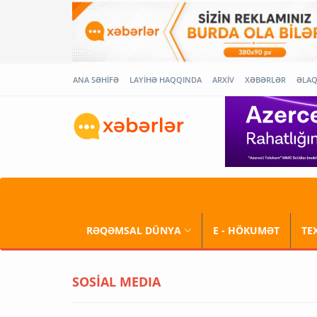
ANA SƏHİFƏ
LAYİHƏ HAQQINDA
ARXİV
XƏBƏRLƏR
ƏLA
RƏQƏMSAL DÜNYA
E - HÖKUMƏT
TE
SOSİAL MEDIA