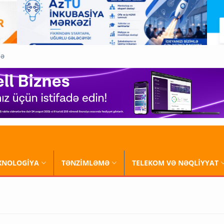
QƏ
XNOLOGİYA
TƏNZİMLƏMƏ
TELEKOM VƏ NƏQLİYYAT