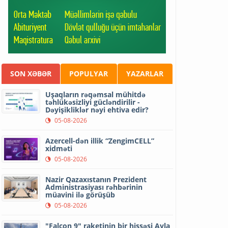
SON XƏBƏR
POPULYAR
YAZARLAR
Uşaqların rəqəmsal mühitdə
təhlükəsizliyi gücləndirilir -
Dəyişikliklər nəyi ehtiva edir?
05-08-2026
Azercell-dən illik “ZengimCELL”
xidməti
05-08-2026
Nazir Qazaxıstanın Prezident
Administrasiyası rəhbərinin
müavini ilə görüşüb
05-08-2026
"Falcon 9" raketinin bir hissəsi Ayla