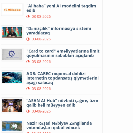
“Alibaba” yeni AI modelini təqdim
edib
03-08-2026
“Dənizçilik” informasiya sistemi
yaradılacaq
03-08-2026
"Card to card" əməliyyatlarına limit
qoyulmasının səbəbləri açıqlanıb
03-08-2026
ADB: CAREC rəqəmsal dəhlizi
internetin topdansatış qiymətlərini
aşağı salacaq
03-08-2026
“ASAN AI Hub” növbəti çağırış üzrə
qalib həll müəyyən edib
03-08-2026
Nazir Rəşad Nəbiyev Zəngilanda
vətəndaşları qəbul edəcək