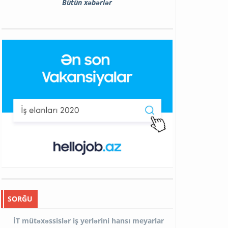
Bütün xəbərlər
SORĞU
İT mütəxəssislər iş yerlərini hansı meyarlar