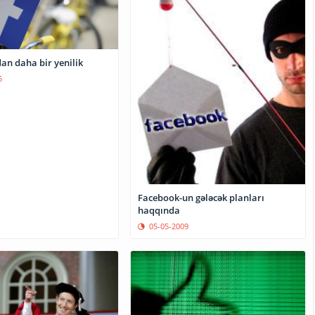
an daha bir yenilik
5
Facebook-un gələcək planları
haqqında
05-05-2009