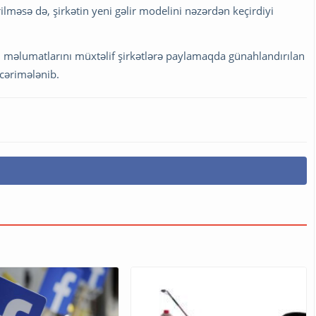
ilməsə də, şirkətin yeni gəlir modelini nəzərdən keçirdiyi
i məlumatlarını müxtəlif şirkətlərə paylamaqda günahlandırılan
cərimələnib.