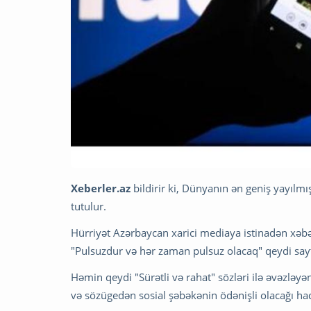
Xeberler.az
bildirir ki, Dünyanın ən geniş yayılm
tutulur.
Hürriyət Azərbaycan xarici mediaya istinadən xəbər
"Pulsuzdur və hər zaman pulsuz olacaq" qeydi saytı
Həmin qeydi "Sürətli və rahat" sözləri ilə əvəzlə
və sözügedən sosial şəbəkənin ödənişli olacağı haqd