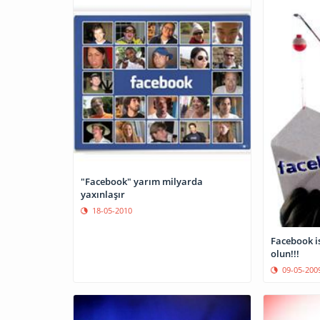
"Facebook" yarım milyarda
yaxınlaşır
18-05-2010
Facebook is
olun!!!
09-05-200