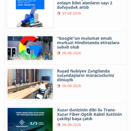
onlayn bilet alanların sayı 2
dəfəyədək artıb
07-08-2026
“Google”un məlumat emalı
mərkəzi Hindistanda etirazlara
səbəb olub
06-08-2026
Rəşad Nəbiyev Zəngilanda
vətəndaşların müraciətlərini
dinləyib
06-08-2026
Xəzər dənizinin dibi ilə Trans-
Xəzər Fiber-Optik Kabel Xəttinin
çəkilişi başa çatıb
06-08-2026