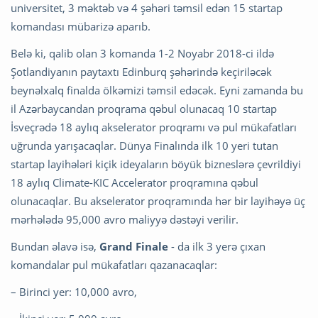
universitet, 3 məktəb və 4 şəhəri təmsil edən 15 startap
komandası mübarizə aparıb.
Belə ki, qalib olan 3 komanda 1-2 Noyabr 2018-ci ildə
Şotlandiyanın paytaxtı Edinburq şəhərində keçiriləcək
beynəlxalq finalda ölkəmizi təmsil edəcək. Eyni zamanda bu
il Azərbaycandan proqrama qəbul olunacaq 10 startap
İsveçrədə 18 aylıq akselerator proqramı və pul mükafatları
uğrunda yarışacaqlar. Dünya Finalında ilk 10 yeri tutan
startap layihələri kiçik ideyaların böyük bizneslərə çevrildiyi
18 aylıq Climate-KIC Accelerator proqramına qəbul
olunacaqlar. Bu akselerator proqramında hər bir layihəyə üç
mərhələdə 95,000 avro maliyyə dəstəyi verilir.
Bundan əlavə isə,
Grand Finale
- da ilk 3 yerə çıxan
komandalar pul mükafatları qazanacaqlar:
– Birinci yer: 10,000 avro,