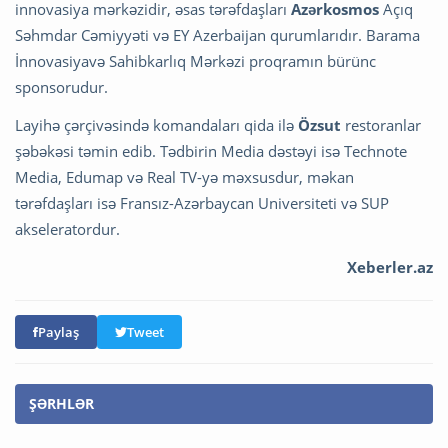
innovasiya mərkəzidir, əsas tərəfdaşları
Azərkosmos
Açıq
Səhmdar Cəmiyyəti və EY Azerbaijan qurumlarıdır. Barama
İnnovasiyavə Sahibkarlıq Mərkəzi proqramın bürünc
sponsorudur.
Layihə çərçivəsində komandaları qida ilə
Özsut
restoranlar
şəbəkəsi təmin edib. Tədbirin Media dəstəyi isə Technote
Media, Edumap və Real TV-yə məxsusdur, məkan
tərəfdaşları isə Fransız-Azərbaycan Universiteti və SUP
akseleratordur.
Xeberler.az
Paylaş
Tweet
ŞƏRHLƏR