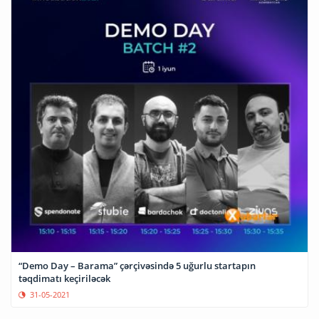
“Demo Day – Barama” çərçivəsində 5 uğurlu startapın
təqdimatı keçiriləcək
31-05-2021