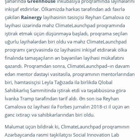
şəhərində
Greenhouse
inkubasiya proqramında layihələrini
inkişaf etdirirlər. Ölkəmizdə hərkəs tərəfindən adı fəxrlə
çəkilən
Rainergy
layihəsinin təsisçisi Reyhan Camalova öz
layihəsi üzərində məhz ClimateLaunchpad proqramında
iştirak etmək üçün düşünməyə başladı, proqrama seçilən
uğurlu layihələrdən biri oldu və məhz ClimateLaunchpad
proqramı çərçivəsində öz layihəsini inkişaf etdirərək ölkə
finalında tamaşaçıların ən bəyənilən layihəsi mükafatını
qazandı. Proqramdan sonra, ClimateLaunchpad–ın davam
edən mentor dəstəyi vasitəsilə, proqramının mentorlarından
biri, həmtəsisçisi Leyla Tağızadə ilə birlikdə Qlobal
Sahibkarlıq Sammitində iştirak etdi və təşəbbüsünə görə
İvanka Tramp tərəfindən tərif aldı. Ən son isə Reyhan
Camalova öz layihəsi ilə Forbes jurnalın 2018-ci il üçün ən
gənc ixtiraçı və sahibkarlarından biri oldu.
Məlumat üçün bildirək ki, ClimateLaunchpad proqramının
Azərbaycanda rəsmi təşkilatçısı Social Innovation Lab