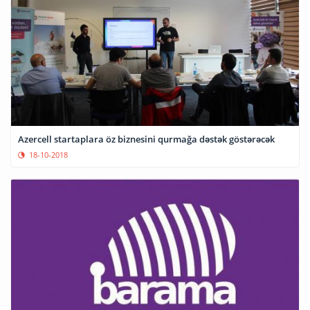
Azercell startaplara öz biznesini qurmağa dəstək göstərəcək
18-10-2018