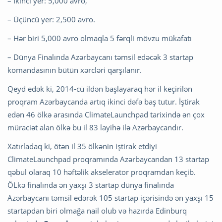
– İkinci yer: 5,000 avro,
– Üçüncü yer: 2,500 avro.
– Hər biri 5,000 avro olmaqla 5 fərqli mövzu mükafatı
– Dünya Finalında Azərbaycanı təmsil edəcək 3 startap
komandasının bütün xərcləri qarşılanır.
Qeyd edək ki, 2014-cü ildən başlayaraq hər il keçirilən
proqram Azərbaycanda artıq ikinci dəfə baş tutur. İştirak
edən 46 ölkə arasında ClimateLaunchpad tarixində ən çox
müraciət alan ölkə bu il 83 layihə ilə Azərbaycandır.
Xatırladaq ki, ötən il 35 ölkənin iştirak etdiyi
ClimateLaunchpad proqramında Azərbaycandan 13 startap
qəbul olaraq 10 həftəlik akselerator proqramdan keçib.
ÖLkə finalında ən yaxşı 3 startap dünya finalında
Azərbaycanı təmsil edərək 105 startap içərisində ən yaxşı 15
startapdan biri olmağa nail olub və hazırda Edinburq