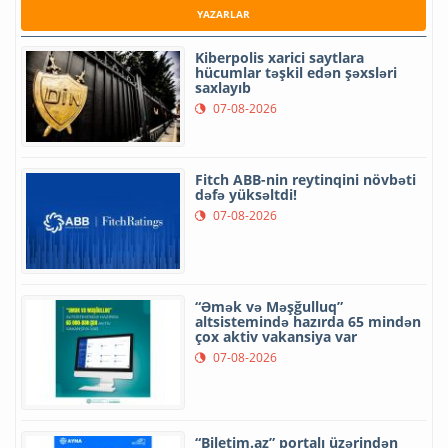
YAZARLAR
Kiberpolis xarici saytlara
hücumlar təşkil edən şəxsləri
saxlayıb
07-08-2026
Fitch ABB-nin reytinqini növbəti
dəfə yüksəltdi!
07-08-2026
“Əmək və Məşğulluq”
altsistemində hazırda 65 mindən
çox aktiv vakansiya var
07-08-2026
“Biletim.az” portalı üzərindən