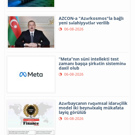
AZCON-a "Azərkosmos"la bağlı
yeni səlahiyyətlər verilib
06-08-2026
“Meta”nın süni intellekti test
zamanı başqa şirkətin sisteminə
daxil olub
06-08-2026
Azərbaycanın rəqəmsal idarəçilik
model iki beynəlxalq mükafata
layiq görülüb
06-08-2026