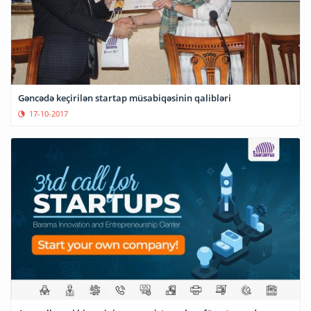
Gəncədə keçirilən startap müsabiqəsinin qalibləri
17-10-2017