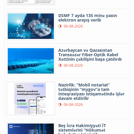
DSMF 7 ayda 135 minə yaxın
elektron arayış verib
06-08-2026
Azərbaycan və Qazaxıstan
Transxəzər Fiber-Optik Kabel
Xəttinin çəkilişini başa çatdırıb
06-08-2026
Nazirlik: “Mobil notariat”
tətbiqinin “mygov”a tam
inteqrasiyası istiqamətində işlər
davam etdirilir
06-08-2026
Beş İcra Hakimiyyəti İT
sistemlərini “Hökumət