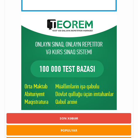
SON XƏBƏR
POPULYAR