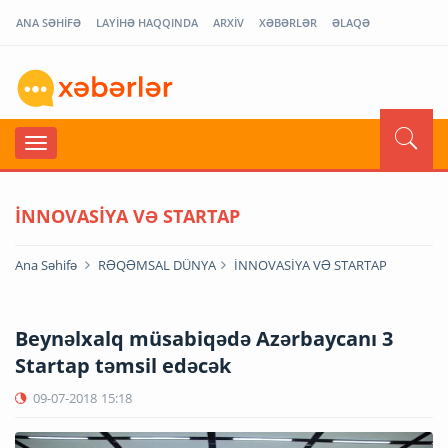
ANA SƏHİFƏ
LAYİHƏ HAQQINDA
ARXİV
XƏBƏRLƏR
ƏLAQƏ
İNNOVASİYA VƏ STARTAP
Ana Səhifə
RƏQƏMSAL DÜNYA
İNNOVASİYA VƏ STARTAP
Beynəlxalq müsabiqədə Azərbaycanı 3
Startap təmsil edəcək
09-07-2018
15:18