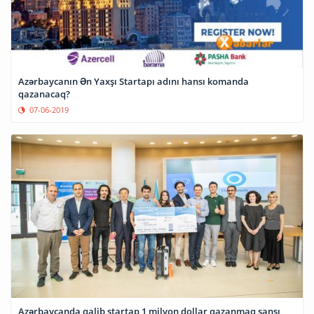
Azərbaycanın Ən Yaxşı Startapı adını hansı komanda
qazanacaq?
07-06-2019
Azərbaycanda qalib startap 1 milyon dollar qazanmaq şansı