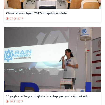
ClimateLaunchpad 2017-nin qalibləri-Foto
07-08-2017
15 yaşlı azərbaycanlı qlobal startap yarışında iştirak edir
16-11-2017