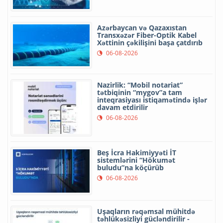
Azərbaycan və Qazaxıstan
Transxəzər Fiber-Optik Kabel
Xəttinin çəkilişini başa çatdırıb
06-08-2026
Nazirlik: “Mobil notariat”
tətbiqinin “mygov”a tam
inteqrasiyası istiqamətində işlər
davam etdirilir
06-08-2026
Beş İcra Hakimiyyəti İT
sistemlərini “Hökumət
buludu”na köçürüb
06-08-2026
Uşaqların rəqəmsal mühitdə
təhlükəsizliyi gücləndirilir -