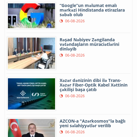
“Google”un məlumat emalı
mərkəzi Hindistanda etirazlara
səbəb olub
06-08-2026
Rəşad Nəbiyev Zəngilanda
vətəndaşların müraciətlərini
dinləyib
06-08-2026
Xəzər dənizinin dibi ilə Trans-
Xəzər Fiber-Optik Kabel Xəttinin
çəkilişi başa çatıb
06-08-2026
AZCON-a "Azərkosmos"la bağlı
yeni səlahiyyətlər verilib
06-08-2026