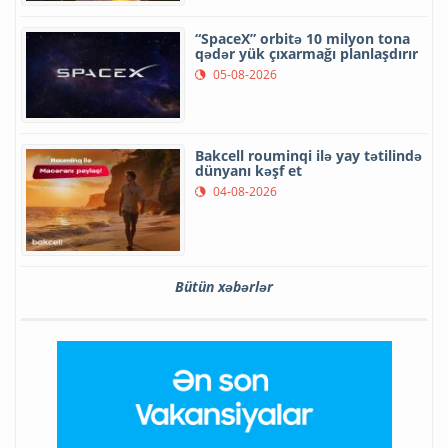
“SpaceX” orbitə 10 milyon tona
qədər yük çıxarmağı planlaşdırır
05-08-2026
Bakcell rouminqi ilə yay tətilində
dünyanı kəşf et
04-08-2026
Bütün xəbərlər