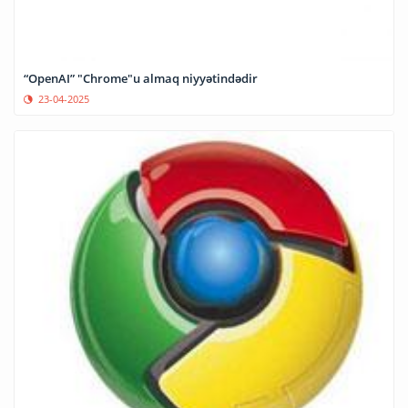
“OpenAI” "Chrome"u almaq niyyətindədir
23-04-2025