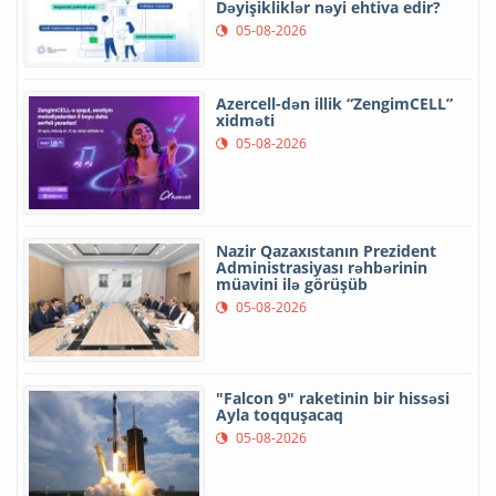
Dəyişikliklər nəyi ehtiva edir?
05-08-2026
Azercell-dən illik “ZengimCELL”
xidməti
05-08-2026
Nazir Qazaxıstanın Prezident
Administrasiyası rəhbərinin
müavini ilə görüşüb
05-08-2026
"Falcon 9" raketinin bir hissəsi
Ayla toqquşacaq
05-08-2026