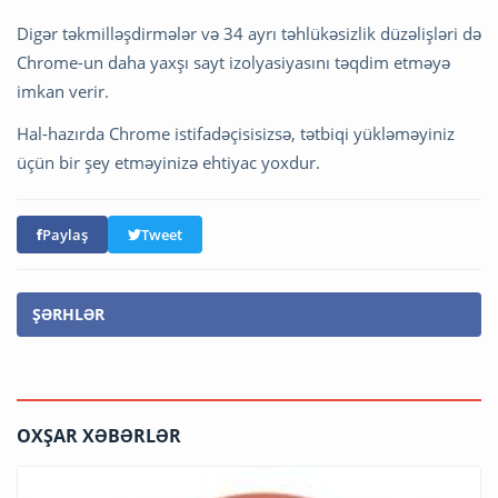
Digər təkmilləşdirmələr və 34 ayrı təhlükəsizlik düzəlişləri də
Chrome-un daha yaxşı sayt izolyasiyasını təqdim etməyə
imkan verir.
Hal-hazırda Chrome istifadəçisisizsə, tətbiqi yükləməyiniz
üçün bir şey etməyinizə ehtiyac yoxdur.
Paylaş
Tweet
ŞƏRHLƏR
OXŞAR XƏBƏRLƏR