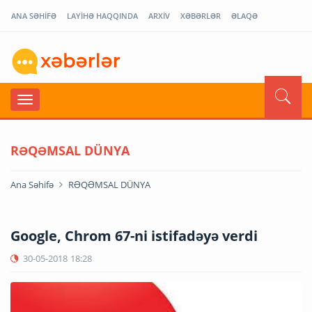
ANA SƏHİFƏ
LAYİHƏ HAQQINDA
ARXİV
XƏBƏRLƏR
ƏLAQƏ
RƏQƏMSAL DÜNYA
Ana Səhifə
RƏQƏMSAL DÜNYA
Google, Chrom 67-ni istifadəyə verdi
30-05-2018
18:28