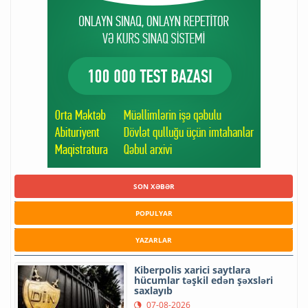
SON XƏBƏR
POPULYAR
YAZARLAR
Kiberpolis xarici saytlara
hücumlar təşkil edən şəxsləri
saxlayıb
07-08-2026