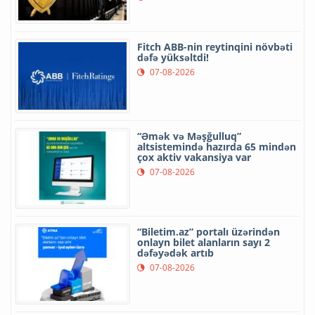
Fitch ABB-nin reytinqini növbəti
dəfə yüksəltdi!
07-08-2026
“Əmək və Məşğulluq”
altsistemində hazırda 65 mindən
çox aktiv vakansiya var
07-08-2026
“Biletim.az” portalı üzərindən
onlayn bilet alanların sayı 2
dəfəyədək artıb
07-08-2026