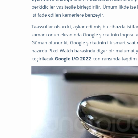
bərkidicilər vasitəsilə birləşdirilir. Ümumilikdə i
istifadə edilən kəmərlərə bənzəyir.
Təəssüflər olsun ki, aşkar edilmiş bu cihazda istif
zamanı onun ekranında Google şirkətinin loqosu əmə
Güman olunur ki, Google şirkətinin ilk smart saat
hazırda Pixel Watch barəsində digər bir məlumat yo
keçiriləcək
Google I/O 2022
konfransında təqdim 