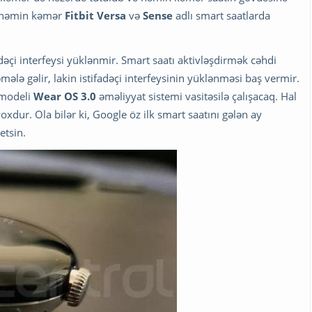
sə həmin kəmər
Fitbit Versa
və
Sense
adlı smart saatlarda
adəçi interfeysi yüklənmir. Smart saatı aktivləşdirmək cəhdi
lə gəlir, lakin istifadəçi interfeysinin yüklənməsi baş vermir.
 modeli
Wear OS 3.0
əməliyyat sistemi vasitəsilə çalışacaq. Hal
xdur. Ola bilər ki, Google öz ilk smart saatını gələn ay
etsin.