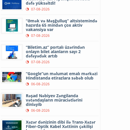
dəfə yüksəltdi!
07-08-2026
“Əmək və Məşğulluq” altsistemində
hazırda 65 mindən çox aktiv
vakansiya var
07-08-2026
“Biletim.az” portalı üzərindən
onlayn bilet alanların sayı 2
dəfəyədək artıb
07-08-2026
“Google”un məlumat emalı mərkəzi
Hindistanda etirazlara səbəb olub
06-08-2026
Rəşad Nəbiyev Zəngilanda
vətəndaşların müraciətlərini
dinləyib
06-08-2026
Xəzər dənizinin dibi ilə Trans-Xəzər
Fiber-Optik Kabel Xəttinin çəkilişi