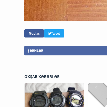
Paylaş
Tweet
ŞƏRHLƏR
OXŞAR XƏBƏRLƏR