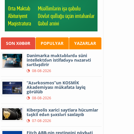
SON XƏBƏR
POPULYAR
YAZARLAR
Danimarka məktəblərdə süni
intellektdən istifadəyə nəzarəti
sərtləşdirir
08-08-2026
“Azərkosmos”un KOSMİK
Akademiyası mükafata layiq
görülüb
08-08-2026
Kiberpolis xarici saytlara hücumlar
təşkil edən şəxsləri saxlayıb
07-08-2026
Fitch ABB-nin reytinqini növbəti