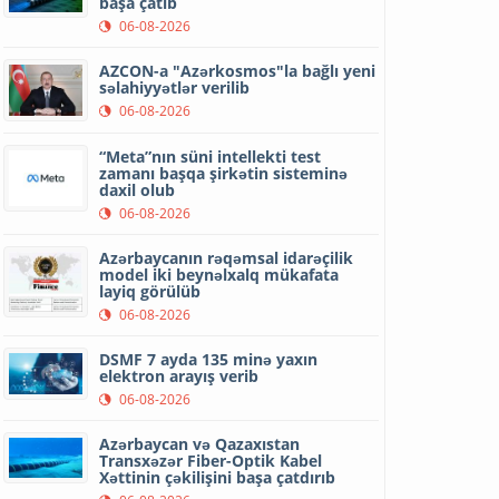
başa çatıb
06-08-2026
AZCON-a "Azərkosmos"la bağlı yeni
səlahiyyətlər verilib
06-08-2026
“Meta”nın süni intellekti test
zamanı başqa şirkətin sisteminə
daxil olub
06-08-2026
Azərbaycanın rəqəmsal idarəçilik
model iki beynəlxalq mükafata
layiq görülüb
06-08-2026
DSMF 7 ayda 135 minə yaxın
elektron arayış verib
06-08-2026
Azərbaycan və Qazaxıstan
Transxəzər Fiber-Optik Kabel
Xəttinin çəkilişini başa çatdırıb