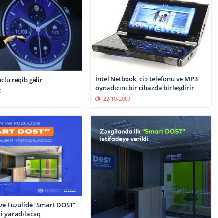
İntel Netbook, cib telefonu və MP3
clü rəqib gəlir
oynadıcını bir cihazda birləşdirir
5
22-10-2009
 və Füzulidə “Smart DOST”
i yaradılacaq