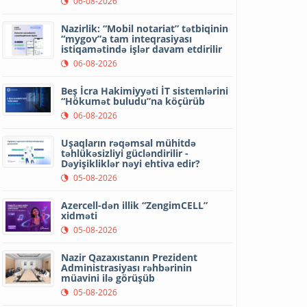
06-08-2026
Nazirlik: “Mobil notariat” tətbiqinin
“mygov”a tam inteqrasiyası
istiqamətində işlər davam etdirilir
06-08-2026
Beş İcra Hakimiyyəti İT sistemlərini
“Hökumət buludu”na köçürüb
06-08-2026
Uşaqların rəqəmsal mühitdə
təhlükəsizliyi gücləndirilir -
Dəyişikliklər nəyi ehtiva edir?
05-08-2026
Azercell-dən illik “ZengimCELL”
xidməti
05-08-2026
Nazir Qazaxıstanın Prezident
Administrasiyası rəhbərinin
müavini ilə görüşüb
05-08-2026