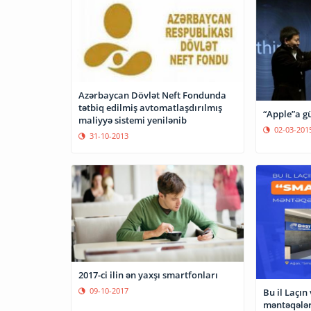
Azərbaycan Dövlət Neft Fondunda
tətbiq edilmiş avtomatlaşdırılmış
“Apple”a gü
maliyyə sistemi yenilənib
02-03-201
31-10-2013
2017-ci ilin ən yaxşı smartfonları
09-10-2017
Bu il Laçın
məntəqələr