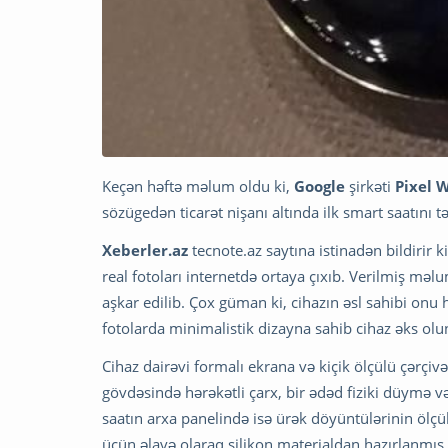
Keçən həftə məlum oldu ki,
Google
şirkəti
Pixel 
sözügedən ticarət nişanı altında ilk smart saatını 
Xeberler.az
tecnote.az saytına istinadən bildirir 
real fotoları internetdə ortaya çıxıb. Verilmiş mə
aşkar edilib. Çox güman ki, cihazın əsl sahibi on
fotolarda minimalistik dizayna sahib cihaz əks olu
Cihaz dairəvi formalı ekrana və kiçik ölçülü çərçiv
gövdəsində hərəkətli çarx, bir ədəd fiziki düymə v
saatın arxa panelində isə ürək döyüntülərinin öl
üçün əlavə olaraq silikon materialdan hazırlanmı