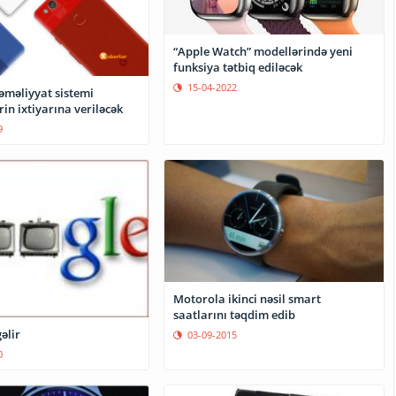
“Apple Watch” modellərində yeni
funksiya tətbiq ediləcək
15-04-2022
əməliyyat sistemi
rin ixtiyarına veriləcək
9
Motorola ikinci nəsil smart
saatlarını təqdim edib
əlir
03-09-2015
0