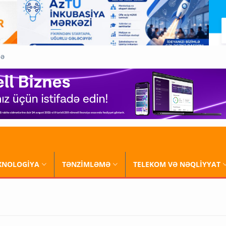
QƏ
XNOLOGİYA
TƏNZİMLƏMƏ
TELEKOM VƏ NƏQLİYYAT