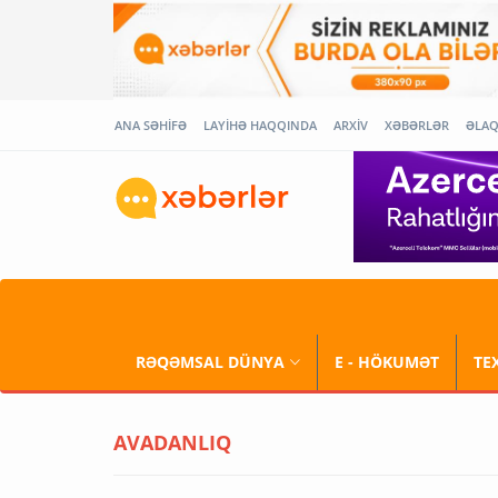
ANA SƏHİFƏ
LAYİHƏ HAQQINDA
ARXİV
XƏBƏRLƏR
ƏLA
RƏQƏMSAL DÜNYA
E - HÖKUMƏT
TE
AVADANLIQ