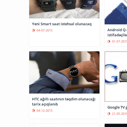
Yeni Smart saat istehsal olunacaq
Android Q 
04-07-2015
istifadəçilə
01-07-201
HTC ağıllı saatının təqdim olunacağı
tarix açıqlanıb
Google TV g
04-12-2015
21-05-201