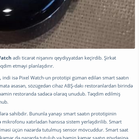
Watch
adlı ticarət nişanını qeydiyyatdan keçirdib. Şirkət
təqdim etməyi planlaşdırır.
ki, indi isə Pixel Watch-un prototipi güman edilən smart saatın
lumata əsasən, sözügedən cihaz ABŞ-dakı restoranlardan birində
u həmin restoranda sadəcə olaraq unudub. Təqdim edilmiş
nub.
ələrə sahibdir. Bununla yanaşı smart saatın prototipinin
ə mikrofonu xatırladan hansısa sistem yerləşdirilib. Smart
çülməsi üçün nəzərdə tutulmuş sensor mövcuddur. Smart saat
ş kəmər də nəzərdə tutulub və həmin kəmər saatın gövdəsinə