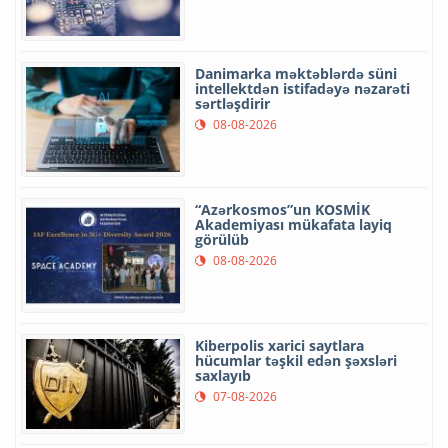
Danimarka məktəblərdə süni
intellektdən istifadəyə nəzarəti
sərtləşdirir
08-08-2026
“Azərkosmos”un KOSMİK
Akademiyası mükafata layiq
görülüb
08-08-2026
Kiberpolis xarici saytlara
hücumlar təşkil edən şəxsləri
saxlayıb
07-08-2026