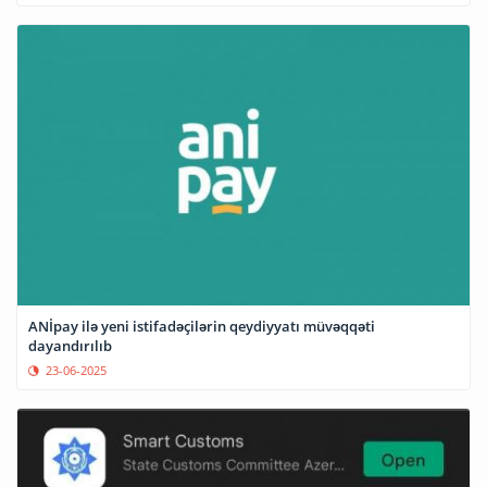
ANİpay ilə yeni istifadəçilərin qeydiyyatı müvəqqəti
dayandırılıb
23-06-2025