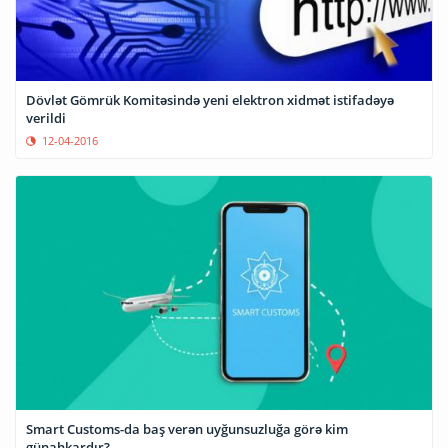
Dövlət Gömrük Komitəsində yeni elektron xidmət istifadəyə
verildi
12-04-2016
Smart Customs-da baş verən uyğunsuzluğa görə kim
günahkardır?