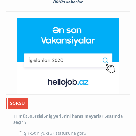
Bütün xəbərlər
SORĞU
İT mütəxəssislər iş yerlərini hansı meyarlar əsasında
seçir ?
Şirkətin yüksək statusuna görə