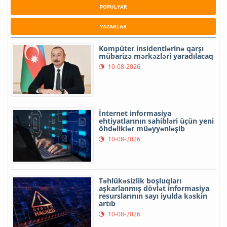
POPULYAR
YAZARLAR
Kompüter insidentlərinə qarşı
mübarizə mərkəzləri yaradılacaq
10-08-2026
İnternet informasiya
ehtiyatlarının sahibləri üçün yeni
öhdəliklər müəyyənləşib
10-08-2026
Təhlükəsizlik boşluqları
aşkarlanmış dövlət informasiya
resurslarının sayı iyulda kəskin
artıb
10-08-2026