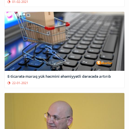
01-02-2021
E-ticarətə maraq yük həcmini əhəmiyyətli dərəcədə artırıb
22-01-2021