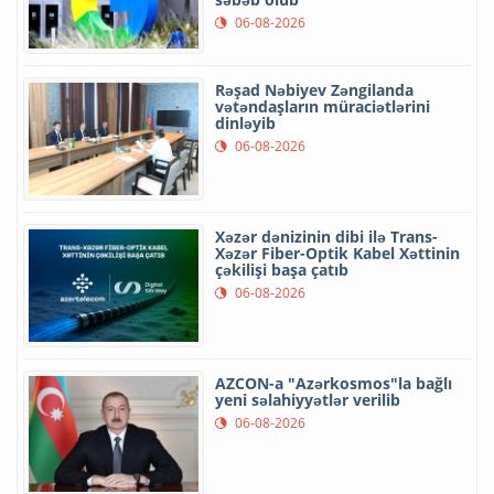
06-08-2026
Rəşad Nəbiyev Zəngilanda
vətəndaşların müraciətlərini
dinləyib
06-08-2026
Xəzər dənizinin dibi ilə Trans-
Xəzər Fiber-Optik Kabel Xəttinin
çəkilişi başa çatıb
06-08-2026
AZCON-a "Azərkosmos"la bağlı
yeni səlahiyyətlər verilib
06-08-2026