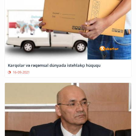
Karqolar və rəqəmsal dünyada istehlakçı hüququ
16-09-2021