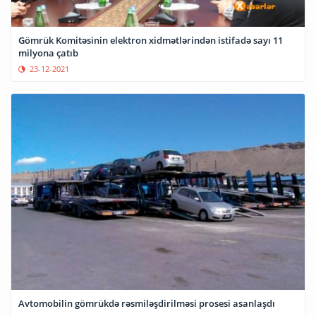
Gömrük Komitəsinin elektron xidmətlərindən istifadə sayı 11
milyona çatıb
23-12-2021
Avtomobilin gömrükdə rəsmiləşdirilməsi prosesi asanlaşdı