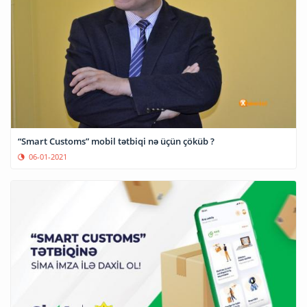
“Smart Customs” mobil tətbiqi nə üçün çöküb ?
06-01-2021