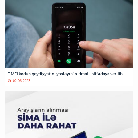
“IMEI kodun qeydiyyatını yoxlayın” xidməti istifadəyə verilib
02-06-2023