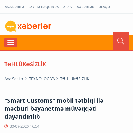
ANA SƏHİFƏ
LAYİHƏ HAQQINDA
ARXİV
XƏBƏRLƏR
ƏLAQƏ
TƏHLÜKƏSİZLİK
Ana Səhifə
TEXNOLOGİYA
TƏHLÜKƏSİZLİK
"Smart Customs" mobil tətbiqi ilə
məcburi bəyanetmə müvəqqəti
dayandırılıb
30-09-2020
16:54