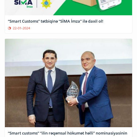
“Smart Customs” tətbiqinə “SİMA İmza” ilə daxil ol!
22-01-2024
“Smart customs” “ilin rəqəmsal hökumət həlli” nominasiyasinin