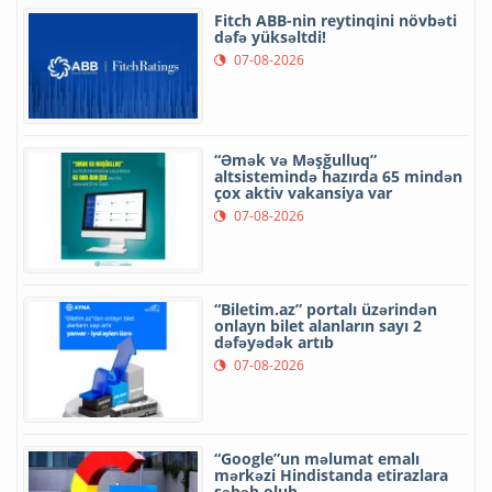
Fitch ABB-nin reytinqini növbəti
dəfə yüksəltdi!
07-08-2026
“Əmək və Məşğulluq”
altsistemində hazırda 65 mindən
çox aktiv vakansiya var
07-08-2026
“Biletim.az” portalı üzərindən
onlayn bilet alanların sayı 2
dəfəyədək artıb
07-08-2026
“Google”un məlumat emalı
mərkəzi Hindistanda etirazlara
səbəb olub