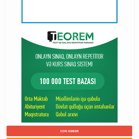
SON XƏBƏR