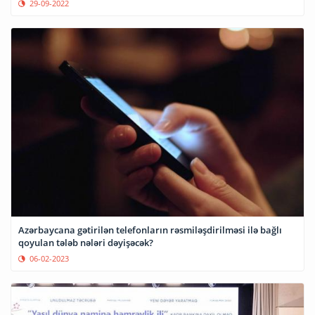
29-09-2022
Azərbaycana gətirilən telefonların rəsmiləşdirilməsi ilə bağlı
qoyulan tələb nələri dəyişəcək?
06-02-2023