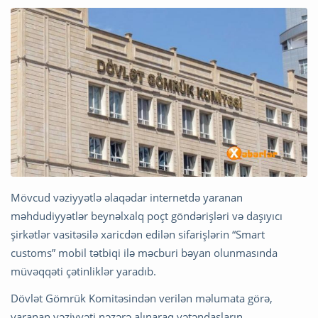
Mövcud vəziyyətlə əlaqədar internetdə yaranan
məhdudiyyətlər beynəlxalq poçt göndərişləri və daşıyıcı
şirkətlər vasitəsilə xaricdən edilən sifarişlərin “Smart
customs” mobil tətbiqi ilə məcburi bəyan olunmasında
müvəqqəti çətinliklər yaradıb.
Dövlət Gömrük Komitəsindən verilən məlumata görə,
yaranan vəziyyəti nəzərə alınaraq vətəndaşların