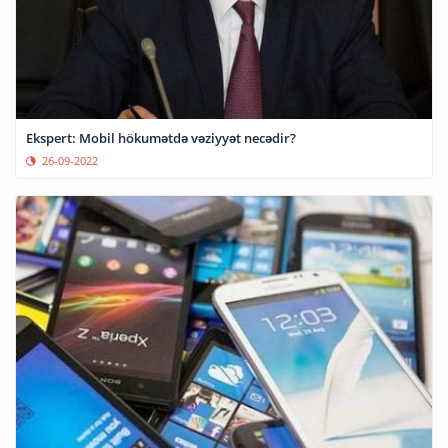
Ekspert: Mobil hökumətdə vəziyyət necədir?
26-09-2022