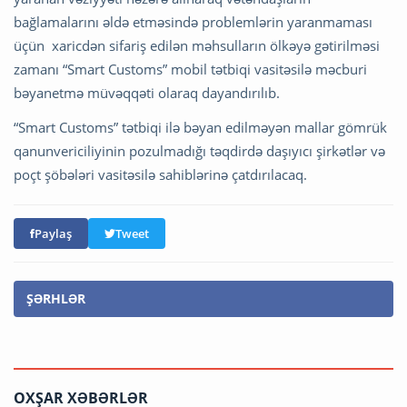
bağlamalarını əldə etməsində problemlərin yaranmaması
üçün xaricdən sifariş edilən məhsulların ölkəyə gətirilməsi
zamanı “Smart Customs” mobil tətbiqi vasitəsilə məcburi
bəyanetmə müvəqqəti olaraq dayandırılıb.
“Smart Customs” tətbiqi ilə bəyan edilməyən mallar gömrük
qanunvericiliyinin pozulmadığı təqdirdə daşıyıcı şirkətlər və
poçt şöbələri vasitəsilə sahiblərinə çatdırılacaq.
Paylaş
Tweet
ŞƏRHLƏR
OXŞAR XƏBƏRLƏR