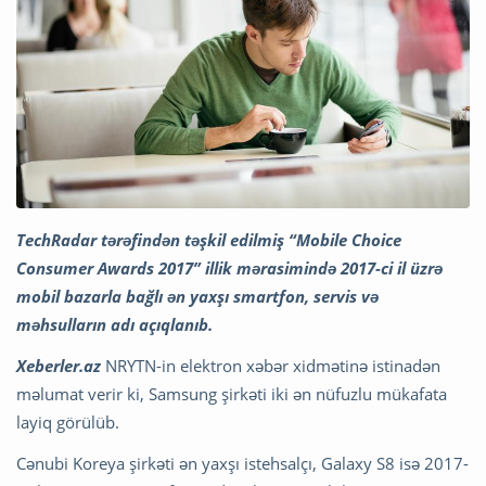
TechRadar tərəfindən təşkil edilmiş “Mobile Choice
Consumer Awards 2017” illik mərasimində 2017-ci il üzrə
mobil bazarla bağlı ən yaxşı smartfon, servis və
məhsulların adı açıqlanıb.
Xeberler.az
NRYTN-in elektron xəbər xidmətinə istinadən
məlumat verir ki, Samsung şirkəti iki ən nüfuzlu mükafata
layiq görülüb.
Cənubi Koreya şirkəti ən yaxşı istehsalçı, Galaxy S8 isə 2017-