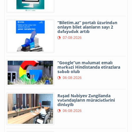
“Biletim.az” portalı üzərindən
onlayn bilet alanların sayı 2
dəfəyədək artıb
07-08-2026
“Google”un məlumat emalı
mərkəzi Hindistanda etirazlara
səbəb olub
06-08-2026
Rəşad Nəbiyev Zəngilanda
vətəndaşların müraciətlərini
dinləyib
06-08-2026