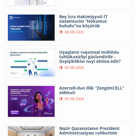
Beş İcra Hakimiyyəti İT
sistemlərini “Hökumət
buludu”na köçürüb
06-08-2026
Uşaqların rəqəmsal mühitdə
təhlükəsizliyi gücləndirilir -
Dəyişikliklər nəyi ehtiva edir?
05-08-2026
Azercell-dən illik “ZengimCELL”
xidməti
05-08-2026
Nazir Qazaxıstanın Prezident
Administrasiyası rəhbərinin