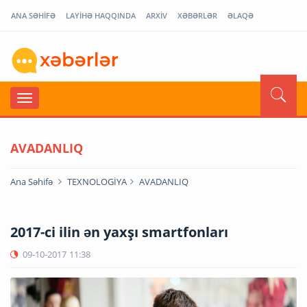
ANA SƏHİFƏ
LAYİHƏ HAQQINDA
ARXİV
XƏBƏRLƏR
ƏLAQƏ
AVADANLIQ
Ana Səhifə
TEXNOLOGİYA
AVADANLIQ
2017-ci ilin ən yaxşı smartfonları
09-10-2017
11:38