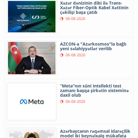
Xəzər dənizinin dibi ilə Trans-
Xəzər Fiber-Optik Kabel Xəttinin
çəkilişi başa çatıb
06-08-2026
AZCON-a "Azərkosmos"la bağlı
yeni səlahiyyətlər verilib
06-08-2026
“Meta”nın süni intellekti test
zamanı başqa şirkətin sisteminə
daxil olub
06-08-2026
Azərbaycanın rəqəmsal idarəçilik
model iki beynəlxalq mükafata