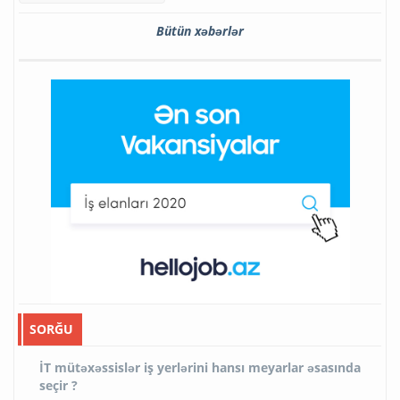
Bütün xəbərlər
SORĞU
İT mütəxəssislər iş yerlərini hansı meyarlar əsasında
seçir ?