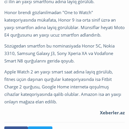
ci ilin ən yaxşı smartfonu adına layiq görülüb.
Honor brendi gözlənilmədən "One to Watch"
kateqoriyasında mükafata, Honor 9 isə orta sinif üzrə ən
yaxşı smartfon adına layiq görülüblər. Münsiflər heyəti Moto
E4 qurğusunu ən yaxşı ucuz smartfon adlandırıb.
Sözügedən smartfon bu nominasiyada Honor 5C, Nokia
3310, Samsung Galaxy J3, Sony Xperia XA və Vodafone
Smart N8 qurğularını geridə qoyub.
Apple Watch 2 ən yaxşı smart saat adına layiq görülüb,
fitnes üçün daşınan qurğular kateqoriyasında isə Fitbit
Charge 2 qurğusu, Google Home internetə qoşulmuş
cihazlar kateqoriyasında qalib olublar. Amazon isə ən yaxşı
onlayn mağaza elan edilib.
Xeberler.az