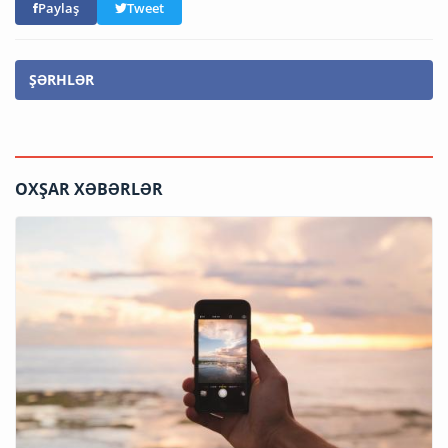
Paylaş
Tweet
ŞƏRHLƏR
OXŞAR XƏBƏRLƏR