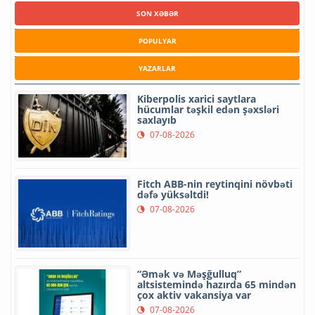
SON XƏBƏR
POPULYAR
YAZARLAR
Kiberpolis xarici saytlara
hücumlar təşkil edən şəxsləri
saxlayıb
07-08-2026
Fitch ABB-nin reytinqini növbəti
dəfə yüksəltdi!
07-08-2026
“Əmək və Məşğulluq”
altsistemində hazırda 65 mindən
çox aktiv vakansiya var
07-08-2026