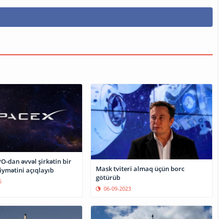
O-dan əvvəl şirkətin bir
Mask tviteri almaq üçün borc
iymətini açıqlayıb
götürüb
6
06-09-2023