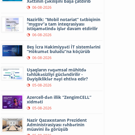
Xəttinin çəkilişini başa çatdırıb
06-08-2026
Nazirlik: “Mobil notariat” tətbiqinin
“mygov”a tam inteqrasiyası
istiqamətində işlər davam etdirilir
06-08-2026
Beş İcra Hakimiyyəti İT sistemlərini
“Hökumət buludu”na köçürüb
06-08-2026
Uşaqların rəqəmsal mühitdə
təhlükəsizliyi gücləndirilir -
Dəyişikliklər nəyi ehtiva edir?
05-08-2026
Azercell-dən illik “ZengimCELL”
xidməti
05-08-2026
Nazir Qazaxıstanın Prezident
Administrasiyası rəhbərinin
müavini ilə görüşüb