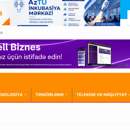
QƏ
XNOLOGİYA
TƏNZİMLƏMƏ
TELEKOM VƏ NƏQLİYYAT