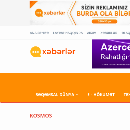
ANA SƏHİFƏ
LAYİHƏ HAQQINDA
ARXİV
XƏBƏRLƏR
ƏLA
RƏQƏMSAL DÜNYA
E - HÖKUMƏT
TE
KOSMOS