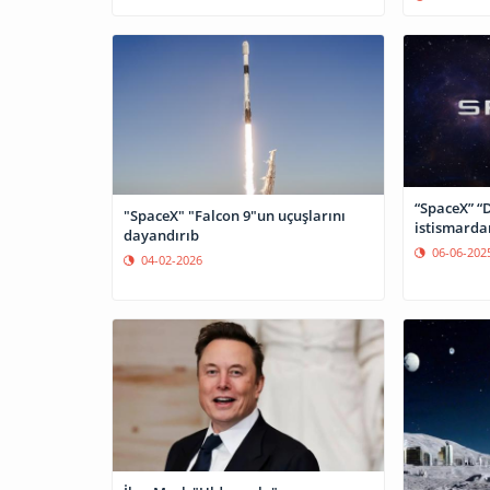
“SpaceX” “
"SpaceX" "Falcon 9"un uçuşlarını
istismarda
dayandırıb
06-06-202
04-02-2026