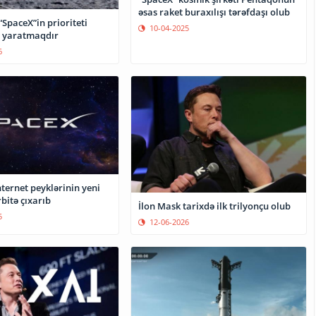
əsas raket buraxılışı tərəfdaşı olub
“SpaceX”in prioriteti
10-04-2025
 yaratmaqdır
6
ternet peyklərinin yeni
bitə çıxarıb
İlon Mask tarixdə ilk trilyonçu olub
5
12-06-2026