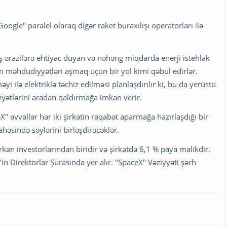
oogle" paralel olaraq digər raket buraxılışı operatorları ilə
iş ərazilərə ehtiyac duyan və nəhəng miqdarda enerji istehlak
 məhdudiyyətləri aşmaq üçün bir yol kimi qəbul edirlər.
 ilə elektriklə təchiz edilməsi planlaşdırılır ki, bu da yerüstü
yyətlərini aradan qaldırmağa imkan verir.
" əvvəllər hər iki şirkətin rəqabət aparmağa hazırlaşdığı bir
həsində səylərini birləşdirəcəklər.
rkən investorlarından biridir və şirkətdə 6,1 % paya malikdir.
n Direktorlar Şurasında yer alır. "SpaceX" Vəziyyəti şərh