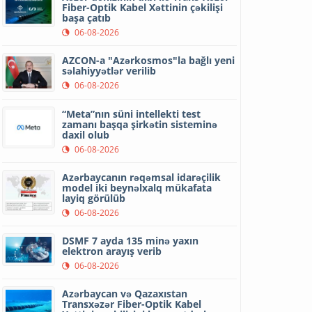
Fiber-Optik Kabel Xəttinin çəkilişi
başa çatıb
06-08-2026
AZCON-a "Azərkosmos"la bağlı yeni
səlahiyyətlər verilib
06-08-2026
“Meta”nın süni intellekti test
zamanı başqa şirkətin sisteminə
daxil olub
06-08-2026
Azərbaycanın rəqəmsal idarəçilik
model iki beynəlxalq mükafata
layiq görülüb
06-08-2026
DSMF 7 ayda 135 minə yaxın
elektron arayış verib
06-08-2026
Azərbaycan və Qazaxıstan
Transxəzər Fiber-Optik Kabel