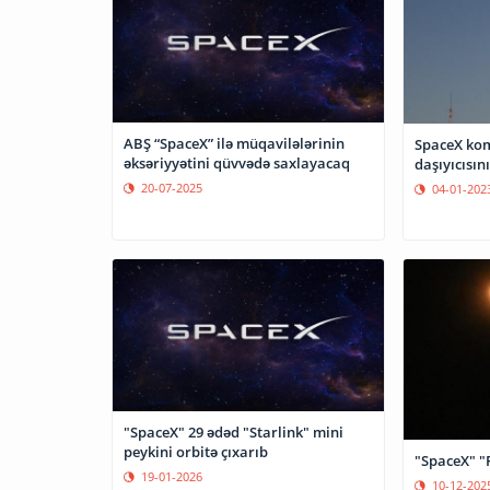
ABŞ “SpaceX” ilə müqavilələrinin
SpaceX ko
əksəriyyətini qüvvədə saxlayacaq
daşıyıcısın
20-07-2025
04-01-202
"SpaceX" 29 ədəd "Starlink" mini
peykini orbitə çıxarıb
"SpaceX" "F
19-01-2026
10-12-202