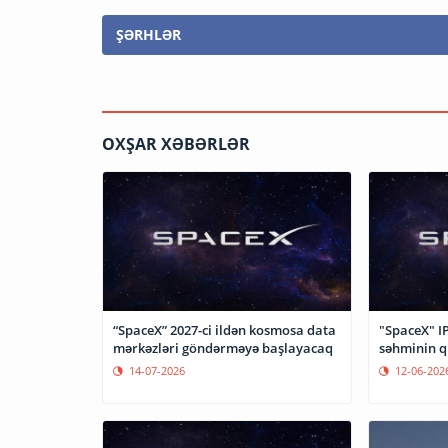
ŞƏRHLƏR
OXŞAR XƏBƏRLƏR
“SpaceX” 2027-ci ildən kosmosa data
"SpaceX" IP
mərkəzləri göndərməyə başlayacaq
səhminin q
14-07-2026
12-06-202