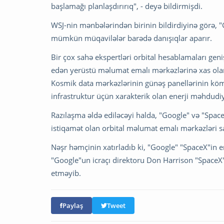
başlamağı planlaşdırırıq", - deyə bildirmişdi.
WSJ-nin mənbələrindən birinin bildirdiyinə görə, "G
mümkün müqavilələr barədə danışıqlar aparır.
Bir çox sahə ekspertləri orbital hesablamaları gen
edən yerüstü məlumat emalı mərkəzlərinə xas olan
Kosmik data mərkəzlərinin günəş panellərinin köməyi
infrastruktur üçün xarakterik olan enerji məhdudi
Razılaşma əldə ediləcəyi halda, "Google" və "SpaceX
istiqamət olan orbital məlumat emalı mərkəzləri sa
Nəşr həmçinin xatırladıb ki, "Google" "SpaceX"in e
"Google"un icraçı direktoru Don Harrison "SpaceX"i
etməyib.
Paylaş
Tweet