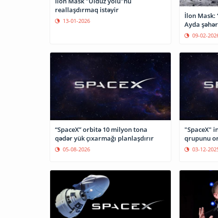
İlon Mask "Ulduz yolu"nu
reallaşdırmaq istəyir
İlon Mask: 
13-01-2026
Ayda şəhər
09-02-202
“SpaceX” orbitə 10 milyon tona
"SpaceX" in
qədər yük çıxarmağı planlaşdırır
qrupunu or
05-08-2026
03-12-202