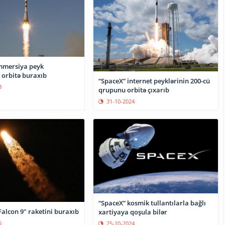
mmersiya peyk
ı orbitə buraxıb
“SpaceX” internet peyklərinin 200-cü
3
qrupunu orbitə çıxarıb
31-10-2024
“SpaceX” kosmik tullantılarla bağlı
alcon 9" raketini buraxıb
xartiyaya qoşula bilər
5
25-10-2024