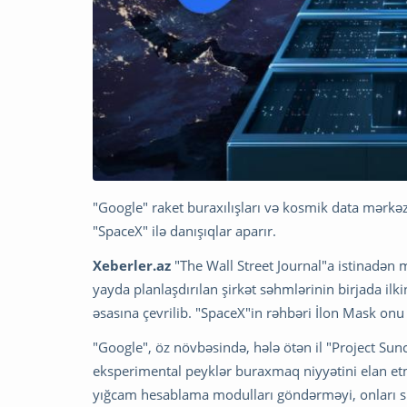
"Google" raket buraxılışları və kosmik data mərkə
"SpaceX" ilə danışıqlar aparır.
Xeberler.az
"The Wall Street Journal"a istinadən 
yayda planlaşdırılan şirkət səhmlərinin birjada ilki
əsasına çevrilib. "SpaceX"in rəhbəri İlon Mask on
"Google", öz növbəsində, hələ ötən il "Project Sun
eksperimental peyklər buraxmaq niyyətini elan etmi
yığcam hesablama modulları göndərməyi, onları 