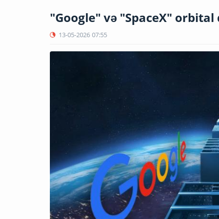
"Google" və "SpaceX" orbital 
13-05-2026
07:55