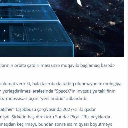
zlərinin orbitə çatdırılması üzrə müqavilə bağlamaq barədə
məlumat verir ki, hələ təcrübədə tətbiq olunmayan texnologiya
n yerləşdirilməsi ərəfəsində "SpaceX"in investisiya təklifinin
u öz müəssisəsi üçün "yeni hüdud" adlandırıb.
catcher" təşəbbüsü çərçivəsində 2027-ci ilə qədər
şdi. Şirkətin baş direktoru Sundar Piçai: "Biz peyklərdə
sınaqdan keçirməyi, bundan sonra isə miqyası böyütməyə