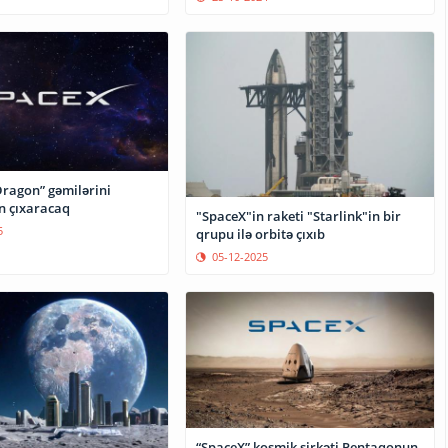
Dragon” gəmilərini
n çıxaracaq
"SpaceX"in raketi "Starlink"in bir
5
qrupu ilə orbitə çıxıb
05-12-2025
“SpaceX” kosmik şirkəti Pentaqonun