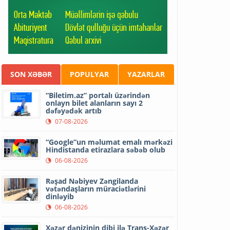
SON XƏBƏR
POPULYAR
YAZARLAR
“Biletim.az” portalı üzərindən
onlayn bilet alanların sayı 2
dəfəyədək artıb
07-08-2026
“Google”un məlumat emalı mərkəzi
Hindistanda etirazlara səbəb olub
06-08-2026
Rəşad Nəbiyev Zəngilanda
vətəndaşların müraciətlərini
dinləyib
06-08-2026
Xəzər dənizinin dibi ilə Trans-Xəzər