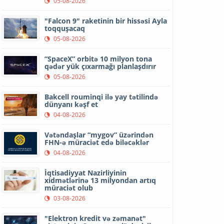
05-08-2026
"Falcon 9" raketinin bir hissəsi Ayla
toqquşacaq
05-08-2026
“SpaceX” orbitə 10 milyon tona
qədər yük çıxarmağı planlaşdırır
05-08-2026
Bakcell rouminqi ilə yay tətilində
dünyanı kəşf et
04-08-2026
Vətəndaşlar “mygov” üzərindən
FHN-ə müraciət edə biləcəklər
04-08-2026
İqtisadiyyat Nazirliyinin
xidmətlərinə 13 milyondan artıq
müraciət olub
03-08-2026
"Elektron kredit və zəmanət"