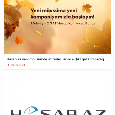
Hesab.az yeni mövsümdə istifadəçilərini 2-QAT qazandıracaq
10-09-2021