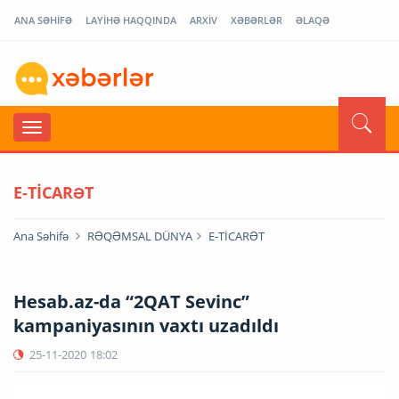
ANA SƏHİFƏ
LAYİHƏ HAQQINDA
ARXİV
XƏBƏRLƏR
ƏLAQƏ
E-TİCARƏT
Ana Səhifə
RƏQƏMSAL DÜNYA
E-TİCARƏT
Hesab.az-da “2QAT Sevinc”
kampaniyasının vaxtı uzadıldı
25-11-2020
18:02