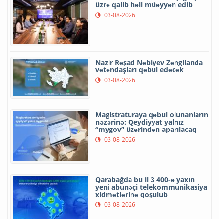
üzrə qalib həll müəyyən edib
03-08-2026
Nazir Rəşad Nəbiyev Zəngilanda
vətəndaşları qəbul edəcək
03-08-2026
Magistraturaya qəbul olunanların
nəzərinə: Qeydiyyat yalnız
“mygov” üzərindən aparılacaq
03-08-2026
Qarabağda bu il 3 400-ə yaxın
yeni abunəçi telekommunikasiya
xidmətlərinə qoşulub
03-08-2026