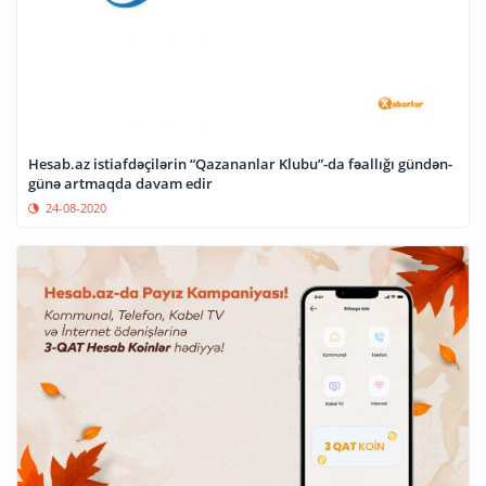
Hesab.az istiafdəçilərin “Qazananlar Klubu”-da fəallığı gündən-
günə artmaqda davam edir
24-08-2020