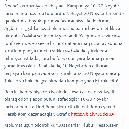
Sevinc” kampaniyasına başladı. Kampaniya 10- 22 Noyabr
tarixlərində nəzərdə tutulurdu. Nəhayət 20 Noyabr tarixində
qəlblərimizi böyük qürur və fəxarət hissi ilə dolduran,
Ağdamın işğaldan azad olunması xəbərini bayram etdik və
bir daha Qələbə sevincimiz yeniləndi. Xalqımızın sevincinə
töhfə vermək və sevinclərini 2 qat artırmaq üçün ay sonuna
kimi kampaniya tarixi uzadıldı və hələ də iştirak edə
bilməyən istifadəçilərə bu fürsətdən yararlanmaq imkanı
yaradılmış oldu. Beləliklə də, 10 Noyabrdan etibarən
başlayan kampaniyada son iştirak tarixi 30 Noyabr olacaq.
Tələsin və hələ də gec olmadan kampaniyada iştirak edin!
Belə ki, kampaniya çərçivəsində Hesab.az-da qeydiyyatlı
olaraq ödəniş edən bütün istifadəçilər 10-30 Noyabr
tarixlərində etdikləri ödənişlər üçün iki qat Bonus yaxud
Hesab Koin qazanacaqlar. Ətraflı:
https://bit.ly/35dcRrA
Məlumat üçün bildirək ki, “Qazananlar Klubu” Hesab.az-ın