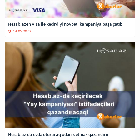
Hesab.az-ın Visa ilə keçirdiyi növbəti kampaniya başa çatıb
14-05-2020
Hesab.az-da evdə oturaraq ödəniş etmək qazandırır