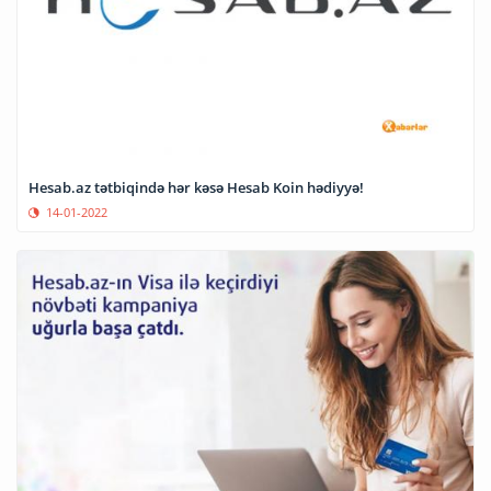
Hesab.az tətbiqində hər kəsə Hesab Koin hədiyyə!
14-01-2022