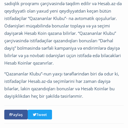
sadiqlik proqramı çərçivəsində təqdim edilir və Hesab.az-da
qeydiyyatlı olan yaxud yeni qeydiyyatdan keçən bütün
istifadəçilər “Qazananlar Klubu”- na avtomatik qoşulurlar.
Ödənişləri müqabilində bonuslar toplaya və ya seçimi
dəyişərək Hesab Koin qazana bilirlər. “Qazananlar Klubu”
çərçivəsində istifadəçilər qazandıqları bonusları “Dərhal
dəyiş” bölməsində sərfəli kampaniya və endirimlərə dəyişə
bilirlər və ya növbəti ödənişləri üçün istifadə edə biləcəkləri
Hesab Koinlər qazanırlar.
“Qazananlar Klubu”-nun yaxşı tərəflərindən biri də odur ki,
istifadəçilər Hesab.az-da seçimlərini hər zaman dəyişə
bilərlər, lakin qazandıqları bonuslar və Hesab Koinlər bu
dəyişiklikdən heç bir şəkildə təsirlənmir.
Paylaş
Tweet