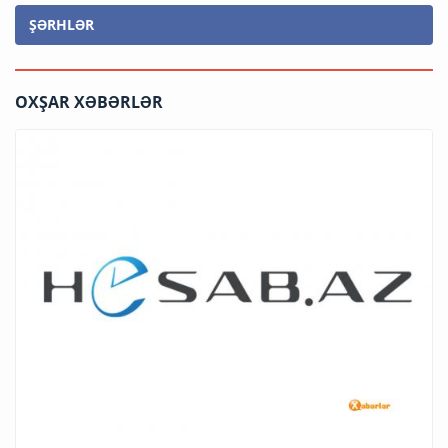
ŞƏRHLƏR
OXŞAR XƏBƏRLƏR