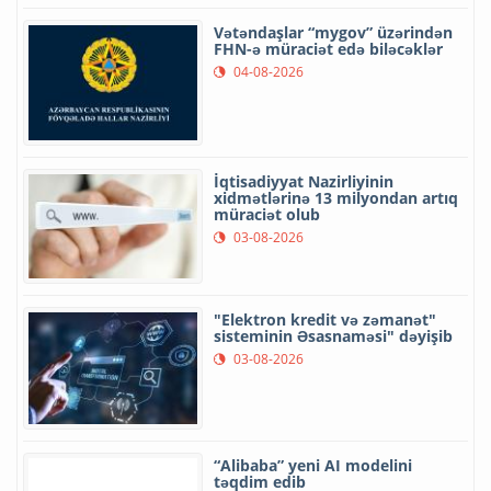
Vətəndaşlar “mygov” üzərindən
FHN-ə müraciət edə biləcəklər
04-08-2026
İqtisadiyyat Nazirliyinin
xidmətlərinə 13 milyondan artıq
müraciət olub
03-08-2026
"Elektron kredit və zəmanət"
sisteminin Əsasnaməsi" dəyişib
03-08-2026
“Alibaba” yeni AI modelini
təqdim edib