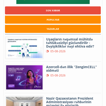
SON XƏBƏR
POPULYAR
YAZARLAR
Uşaqların rəqəmsal mühitdə
təhlükəsizliyi gücləndirilir -
Dəyişikliklər nəyi ehtiva edir?
05-08-2026
Azercell-dən illik “ZengimCELL”
xidməti
05-08-2026
Nazir Qazaxıstanın Prezident
Administrasiyası rəhbərinin
müavini ilə görüşüb