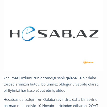
Yenilməz Ordumuzun qazandığı şanlı qələbə ilə bir daha
torpaqlarımızın bütöv, bölünməz olduğunu və xalq olaraq
birliyimizi hər kəsə sübut etmiş olduq.
Hesab.az da, xalqımızın Qələbə sevincinə daha bir sevinc
qatmaq məqsədiylə 10 Noyabr tarixindən etibarən “2QAT