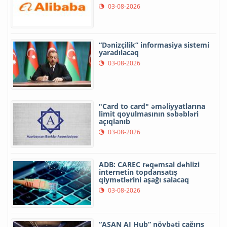
03-08-2026
“Dənizçilik” informasiya sistemi
yaradılacaq
03-08-2026
"Card to card" əməliyyatlarına
limit qoyulmasının səbəbləri
açıqlanıb
03-08-2026
ADB: CAREC rəqəmsal dəhlizi
internetin topdansatış
qiymətlərini aşağı salacaq
03-08-2026
“ASAN AI Hub” növbəti çağırış