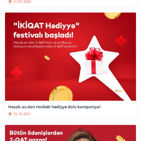
21-07-2020
Hesab.az-dan növbəti hədiyyə dolu kampaniya!
15-10-2021