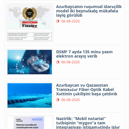
Azərbaycanın rəqəmsal idarəçilik
model iki beynəlxalq mükafata
layiq görülüb
06-08-2026
DSMF 7 ayda 135 minə yaxın
elektron arayış verib
06-08-2026
Azərbaycan və Qazaxıstan
Transxəzər Fiber-Optik Kabel
Xəttinin çəkilişini başa çatdırıb
06-08-2026
Nazirlik: “Mobil notariat”
tətbiqinin “mygov”a tam
inteqrasiyası istiqamətində işlər