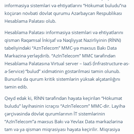
informasiya sistemləri və ehtiyatlarını “Hökumət buludu”na
köçürən növbəti dövlət qurumu Azərbaycan Respublikası
Hesablama Palatası olub.
Hesablama Palatası informasiya sistemləri və ehtiyatlarını
qismən Rəqəmsal İnkişaf və Nəqliyyat Nazirliyinin (RİNN)
tabeliyindəki “AznTelecom” MMC-yə məxsus Bakı Data
Mərkəzinə yerləşdirib. “AzInTelecom” MMC tərəfindən
Hesablama Palatasına Virtual server – IaaS (İnfrastructure-as-
a-Service) “bulud” xidmətinin göstərilməsi təmin olunub.
Bununla da qurum kritik sistemlərin yüksək əlçatanlığını
təmin edib.
Qeyd edək ki, RİNN tərəfindən həyata keçirilən “Hökumət
buludu” layihəsinin icraçısı “AzInTelecom” MMC-dir. Layihə
çərçivəsində dövlət qurumlarının İT sistemlərinin
“AzInTelecom”a məxsus Bakı və Yevlax Data mərkəzlərinə
tam və ya qismən miqrasiyası həyata keçirilir. Miqrasiya