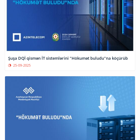
Şuşa DQİ qismən İT sistemlərini "Hökumət buludu"na köçürüb
25-09-2025