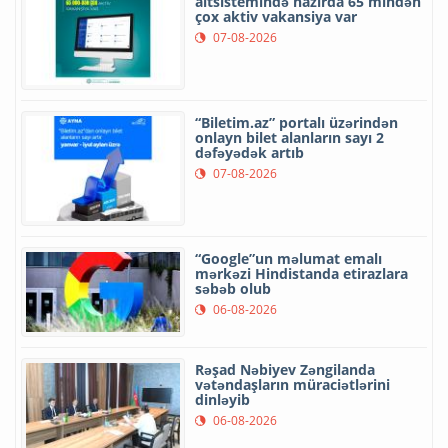
altsistemində hazırda 65 mindən
çox aktiv vakansiya var
07-08-2026
“Biletim.az” portalı üzərindən
onlayn bilet alanların sayı 2
dəfəyədək artıb
07-08-2026
“Google”un məlumat emalı
mərkəzi Hindistanda etirazlara
səbəb olub
06-08-2026
Rəşad Nəbiyev Zəngilanda
vətəndaşların müraciətlərini
dinləyib
06-08-2026