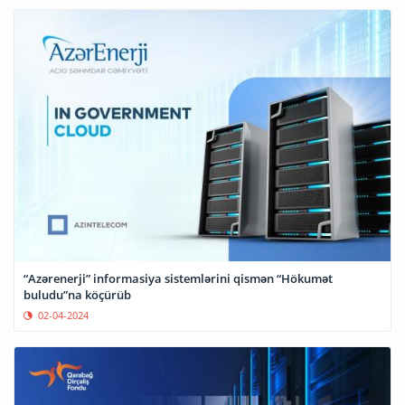
“Azərenerji” informasiya sistemlərini qismən “Hökumət
buludu”na köçürüb
02-04-2024