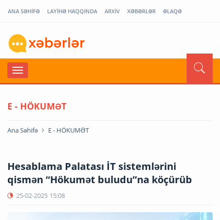
ANA SƏHİFƏ
LAYİHƏ HAQQINDA
ARXİV
XƏBƏRLƏR
ƏLAQƏ
E - HÖKUMƏT
Ana Səhifə
E - HÖKUMƏT
Hesablama Palatası İT sistemlərini
qismən “Hökumət buludu”na köçürüb
25-02-2025
15:08