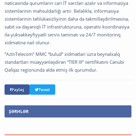
nəticəsində qurumların cari İT xərcləri azalır və informasiya
sistemlərinin məhsuldarlığı artır. Beləliklə, informasiya
sistemlərinin təhlükəsizliyinin daha da təkmilləşdirilməsinə,
sabit və dayanıqlı İT infrastrukturuna, operativ koordinasiya
ilə yüksəkkeyfiyyətli servis təminatı və 24/7 monitorinq
xidmətinə nail olunur.
“AzInTelecom” MMC “bulud” xidmətləri üzrə beynəlxalq
standartları müəyyənləşdirən “TIER III” sertifikatını Cənubi
Qafqaz regionunda əldə etmiş ilk qurumdur.
Paylaş
Tweet
ŞƏRHLƏR