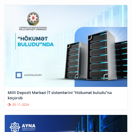
Milli Depozit Mərkəzi İT sistemlərini “Hökumət buludu”na
köçürüb
05-11-2024