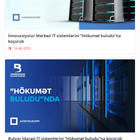
İnnovasiyalar Mərkəzi İT sistemlərini “Hökumət buludu”na
köçürüb
19-06-2025
Bulvar İdarəsi İT sistemlərini “Hökumət buludu”na köçürüb