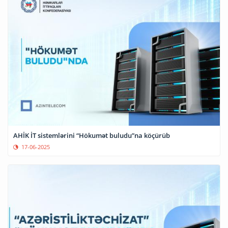
AHİK İT sistemlərini “Hökumət buludu”na köçürüb
17-06-2025