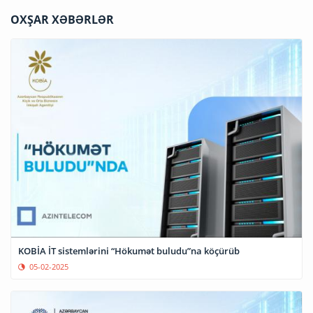
OXŞAR XƏBƏRLƏR
KOBİA İT sistemlərini “Hökumət buludu”na köçürüb
05-02-2025