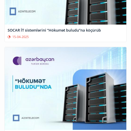
SOCAR İT sistemlərini “Hökumət buludu”na köçürüb
15-04-2025