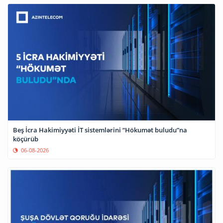
Beş İcra Hakimiyyəti İT sistemlərini “Hökumət buludu”na
köçürüb
06-08-2026