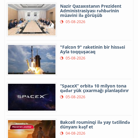
Nazir Qazaxıstanın Prezident
Administrasiyası rəhbərinin
müavini ilə görüşüb
05-08-2026
"Falcon 9" raketinin bir hissəsi
Ayla toqquşacaq
05-08-2026
“SpaceX” orbitə 10 milyon tona
qədər yük çıxarmağı planlaşdırır
05-08-2026
Bakcell rouminqi ilə yay tətilində
dünyanı kəşf et
04-08-2026