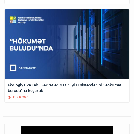
Ekologiya və Təbii Sərvətlər Nazirliyi İT sistemlərini “Hökumət
buludu”na köçürüb
13-08-2025