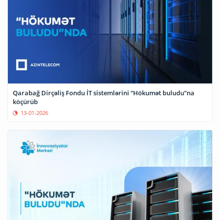
Qarabağ Dirçəliş Fondu İT sistemlərini “Hökumət buludu”na
köçürüb
13-01-2026