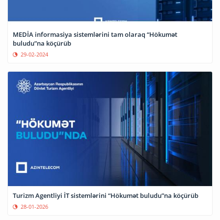
MEDİA informasiya sistemlərini tam olaraq “Hökumət
buludu”na köçürüb
29-02-2024
Turizm Agentliyi İT sistemlərini “Hökumət buludu”na köçürüb
28-01-2026