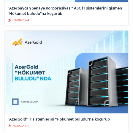
“Azərbaycan Sənaye Korporasiyası” ASC İT sistemlərini qismən
“Hökumət buludu”na köçürüb
09-08-2024
“AzerGold” İT sistemlərini “Hökumət buludu”na köçürüb
30-05-2025