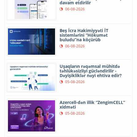
davam etdirilir
06-08-2026
Beş İcra Hakimiyyəti İT
sistemlərini “Hökumət
buludu”na köçürüb
06-08-2026
Uşaqların rəqəmsal mühitdə
təhlükəsizliyi gücləndirilir -
Dəyişikliklər nəyi ehtiva edir?
05-08-2026
Azercell-dən illik “ZengimCELL”
xidməti
05-08-2026