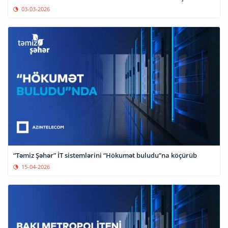
03-03-2026
“Təmiz Şəhər” İT sistemlərini “Hökumət buludu”na köçürüb
15-04-2026