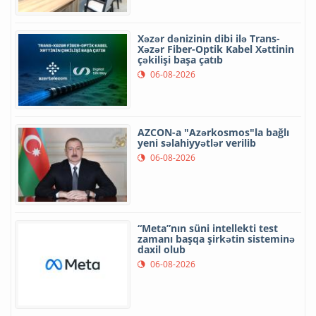
Xəzər dənizinin dibi ilə Trans-
Xəzər Fiber-Optik Kabel Xəttinin
çəkilişi başa çatıb
06-08-2026
AZCON-a "Azərkosmos"la bağlı
yeni səlahiyyətlər verilib
06-08-2026
“Meta”nın süni intellekti test
zamanı başqa şirkətin sisteminə
daxil olub
06-08-2026