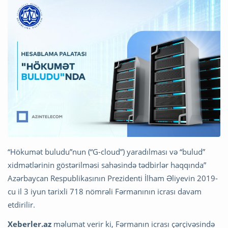
“Hökumət buludu”nun (“G-cloud”) yaradılması və “bulud”
xidmətlərinin göstərilməsi sahəsində tədbirlər haqqında”
Azərbaycan Respublikasının Prezidenti İlham Əliyevin 2019-
cu il 3 iyun tarixli 718 nömrəli Fərmanının icrası davam
etdirilir.
Xeberler.az
məlumat verir ki, Fərmanın icrası çərçivəsində