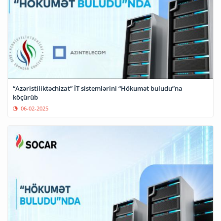
“Azəristiliktəchizat” İT sistemlərini “Hökumət buludu”na
köçürüb
06-02-2025