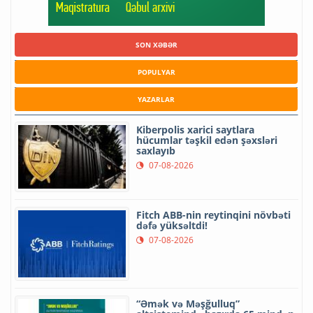
SON XƏBƏR
POPULYAR
YAZARLAR
Kiberpolis xarici saytlara
hücumlar təşkil edən şəxsləri
saxlayıb
07-08-2026
Fitch ABB-nin reytinqini növbəti
dəfə yüksəltdi!
07-08-2026
“Əmək və Məşğulluq”