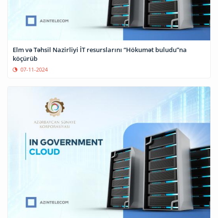
Elm və Təhsil Nazirliyi İT resurslarını “Hökumət buludu”na
köçürüb
07-11-2024