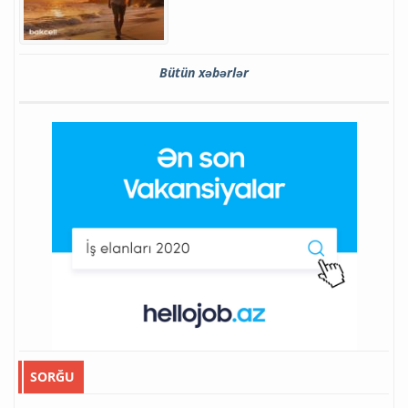
Bütün xəbərlər
SORĞU