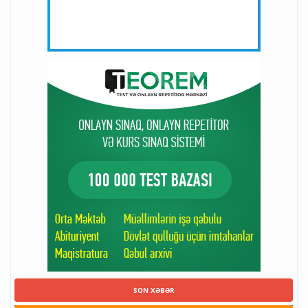
SON XƏBƏR