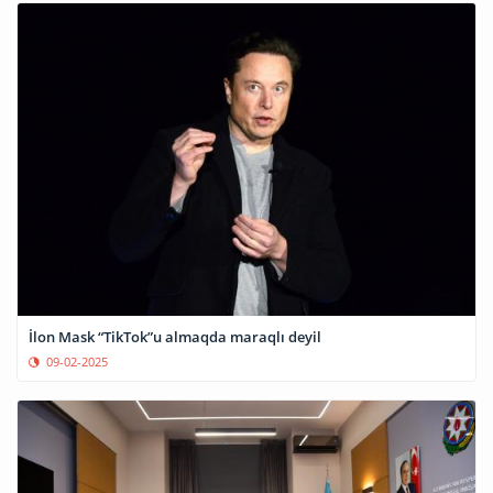
İlon Mask “TikTok”u almaqda maraqlı deyil
09-02-2025