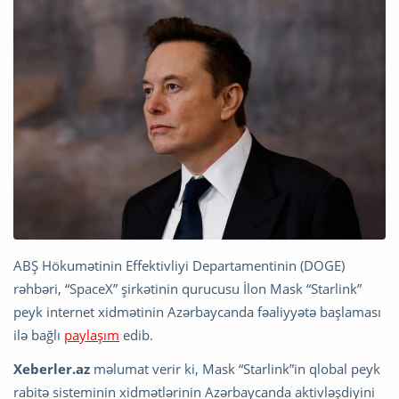
ABŞ Hökumətinin Effektivliyi Departamentinin (DOGE)
rəhbəri, “SpaceX” şirkətinin qurucusu İlon Mask “Starlink”
peyk internet xidmətinin Azərbaycanda fəaliyyətə başlaması
ilə bağlı
paylaşım
edib.
Xeberler.az
məlumat verir ki, Mask “Starlink”in qlobal peyk
rabitə sisteminin xidmətlərinin Azərbaycanda aktivləşdiyini