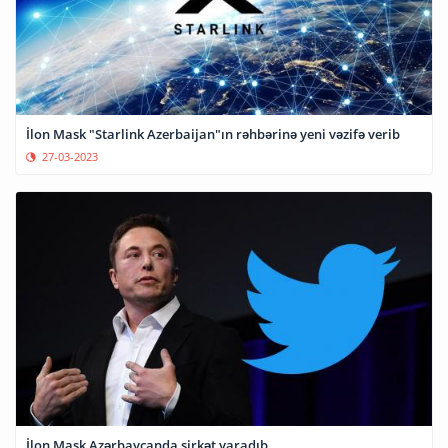
İlon Mask "Starlink Azerbaijan"ın rəhbərinə yeni vəzifə verib
27-03-2023
İlon Mask Azərbaycanda şirkət yaradıb