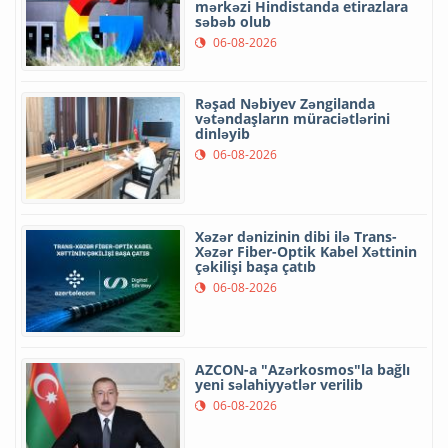
mərkəzi Hindistanda etirazlara
səbəb olub
06-08-2026
Rəşad Nəbiyev Zəngilanda
vətəndaşların müraciətlərini
dinləyib
06-08-2026
Xəzər dənizinin dibi ilə Trans-
Xəzər Fiber-Optik Kabel Xəttinin
çəkilişi başa çatıb
06-08-2026
AZCON-a "Azərkosmos"la bağlı
yeni səlahiyyətlər verilib
06-08-2026