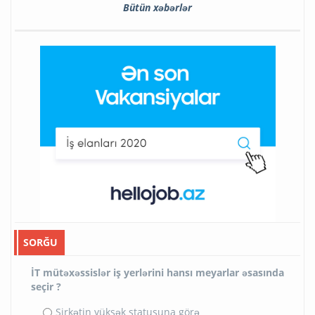
Bütün xəbərlər
SORĞU
İT mütəxəssislər iş yerlərini hansı meyarlar əsasında
seçir ?
Şirkətin yüksək statusuna görə