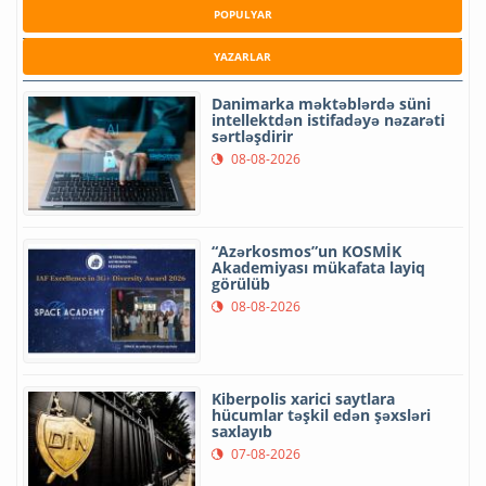
POPULYAR
YAZARLAR
Danimarka məktəblərdə süni
intellektdən istifadəyə nəzarəti
sərtləşdirir
08-08-2026
“Azərkosmos”un KOSMİK
Akademiyası mükafata layiq
görülüb
08-08-2026
Kiberpolis xarici saytlara
hücumlar təşkil edən şəxsləri
saxlayıb
07-08-2026