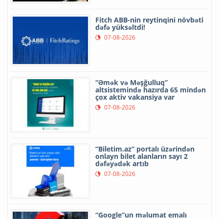
Fitch ABB-nin reytinqini növbəti
dəfə yüksəltdi!
07-08-2026
“Əmək və Məşğulluq”
altsistemində hazırda 65 mindən
çox aktiv vakansiya var
07-08-2026
“Biletim.az” portalı üzərindən
onlayn bilet alanların sayı 2
dəfəyədək artıb
07-08-2026
“Google”un məlumat emalı