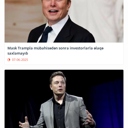
Mask Trampla mübahisədən sonra investorlarla əlaqə
saxlamayıb
07-06-2025