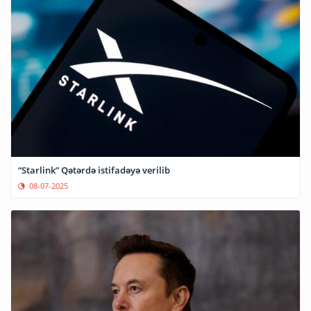
“Starlink” Qətərdə istifadəyə verilib
08-07-2025