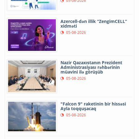
05-08-2026
Azercell-dən illik “ZengimCELL”
xidməti
05-08-2026
Nazir Qazaxıstanın Prezident
Administrasiyası rəhbərinin
müavini ilə görüşüb
05-08-2026
"Falcon 9" raketinin bir hissəsi
Ayla toqquşacaq
05-08-2026