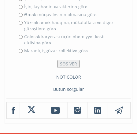
İşin, layihənin xarakterinə görə
Əmək müqaviləsinin olmasına görə
Yüksək əmək haqqına, mükafatlara və digər
güzəştlərə görə
Gələcək karyerası üçün əhəmiyyət kəsb
etdiyinə görə
Maraqlı, işgüzar kollektivə görə
NƏTİCƏLƏR
Bütün sorğular