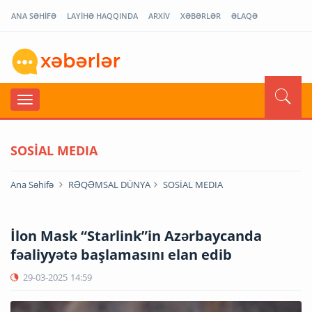
ANA SƏHİFƏ
LAYİHƏ HAQQINDA
ARXİV
XƏBƏRLƏR
ƏLAQƏ
SOSİAL MEDIA
Ana Səhifə
RƏQƏMSAL DÜNYA
SOSİAL MEDIA
İlon Mask “Starlink”in Azərbaycanda
fəaliyyətə başlamasını elan edib
29-03-2025
14:59