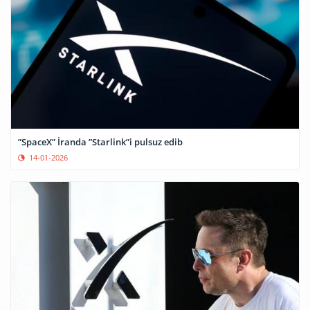
”SpaceX” İranda ”Starlink”i pulsuz edib
14-01-2026