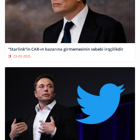
“Starlink”in CAR-ın bazarına girməməsinin səbəbi irqçilikdir
23-03-2025