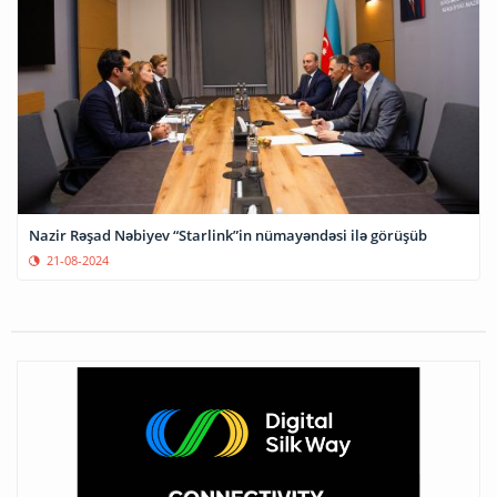
Nazir Rəşad Nəbiyev “Starlink”in nümayəndəsi ilə görüşüb
21-08-2024