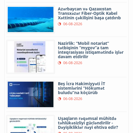
Azərbaycan və Qazaxıstan
Transxəzər Fiber-Optik Kabel
Xəttinin çəkilişini başa çatdırıb
06-08-2026
Nazirlik: “Mobil notariat”
tətbiqinin “mygov”a tam
inteqrasiyası istiqamətində işlər
davam etdirilir
06-08-2026
Beş İcra Hakimiyyəti İT
sistemlərini “Hökumət
buludu”na köçürüb
06-08-2026
Uşaqların rəqəmsal mühitdə
təhlükəsizliyi gücləndirilir -
Dəyişikliklər nəyi ehtiva edir?