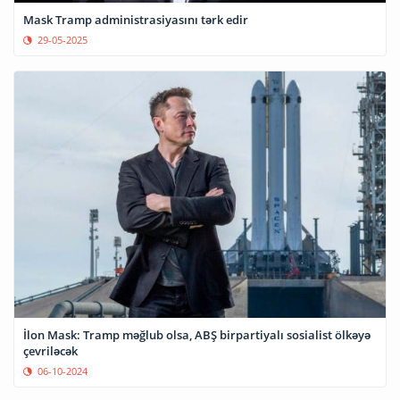
Mask Tramp administrasiyasını tərk edir
29-05-2025
İlon Mask: Tramp məğlub olsa, ABŞ birpartiyalı sosialist ölkəyə
çevriləcək
06-10-2024