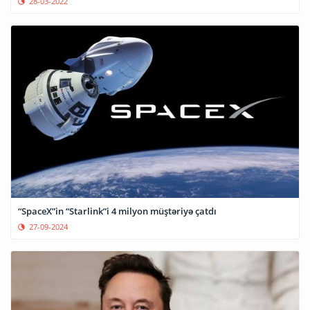
28-03-2022
“SpaceX”in “Starlink”i 4 milyon müştəriyə çatdı
27-09-2024