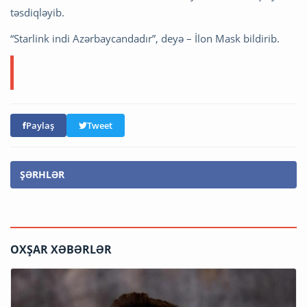
təsdiqləyib.
“Starlink indi Azərbaycandadır”, deyə – İlon Mask bildirib.
Paylaş
Tweet
ŞƏRHLƏR
OXŞAR XƏBƏRLƏR