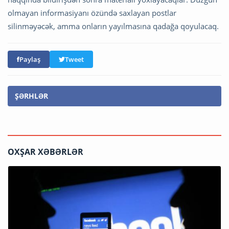
olmayan informasiyanı özündə saxlayan postlar
silinməyəcək, amma onların yayılmasına qadağa qoyulacaq.
Paylaş
Tweet
ŞƏRHLƏR
OXŞAR XƏBƏRLƏR