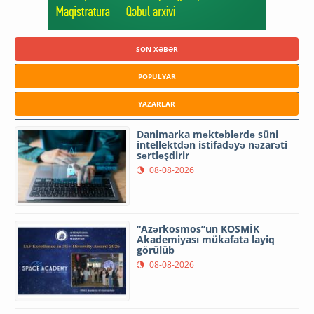
SON XƏBƏR
POPULYAR
YAZARLAR
Danimarka məktəblərdə süni
intellektdən istifadəyə nəzarəti
sərtləşdirir
08-08-2026
“Azərkosmos”un KOSMİK
Akademiyası mükafata layiq
görülüb
08-08-2026