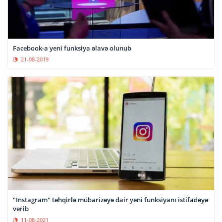
Facebook-a yeni funksiya əlavə olunub
21-08-2019
"Instagram" təhqirlə mübarizəyə dair yeni funksiyanı istifadəyə
verib
11-08-2021