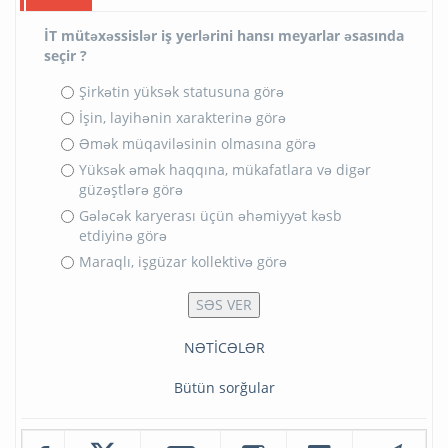
İT mütəxəssislər iş yerlərini hansı meyarlar əsasında
seçir ?
Şirkətin yüksək statusuna görə
İşin, layihənin xarakterinə görə
Əmək müqaviləsinin olmasına görə
Yüksək əmək haqqına, mükafatlara və digər
güzəştlərə görə
Gələcək karyerası üçün əhəmiyyət kəsb
etdiyinə görə
Maraqlı, işgüzar kollektivə görə
NƏTİCƏLƏR
Bütün sorğular