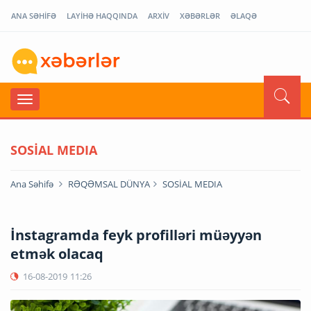
ANA SƏHİFƏ
LAYİHƏ HAQQINDA
ARXİV
XƏBƏRLƏR
ƏLAQƏ
SOSİAL MEDIA
Ana Səhifə
RƏQƏMSAL DÜNYA
SOSİAL MEDIA
İnstagramda feyk profilləri müəyyən
etmək olacaq
16-08-2019
11:26