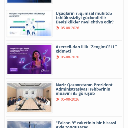
Uşaqların rəqəmsal mühitdə
təhlükəsizliyi gücləndirilir -
Dəyişikliklər nəyi ehtiva edir?
05-08-2026
Azercell-dən illik “ZengimCELL”
xidməti
05-08-2026
Nazir Qazaxıstanın Prezident
Administrasiyası rəhbərinin
müavini ilə görüşüb
05-08-2026
"Falcon 9" raketinin bir hissəsi
Ayla toqquşacaq