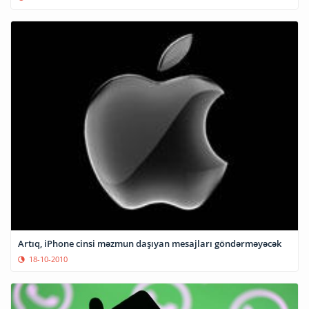
Artıq, iPhone cinsi məzmun daşıyan mesajları göndərməyəcək
18-10-2010