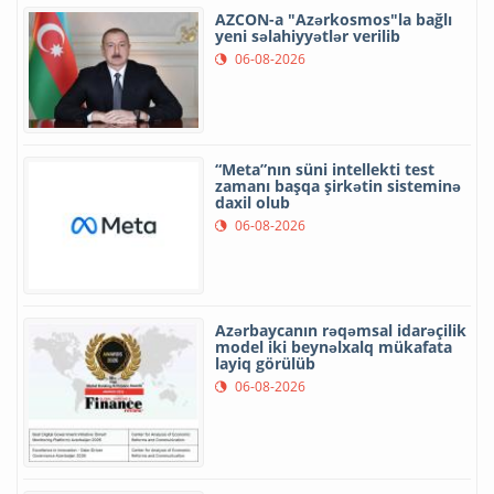
AZCON-a "Azərkosmos"la bağlı
yeni səlahiyyətlər verilib
06-08-2026
“Meta”nın süni intellekti test
zamanı başqa şirkətin sisteminə
daxil olub
06-08-2026
Azərbaycanın rəqəmsal idarəçilik
model iki beynəlxalq mükafata
layiq görülüb
06-08-2026