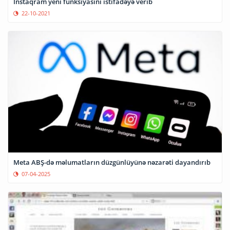
İnstaqram yeni funksiyasını istifadəyə verib
22-10-2021
Meta ABŞ-də məlumatların düzgünlüyünə nəzarəti dayandırıb
07-04-2025