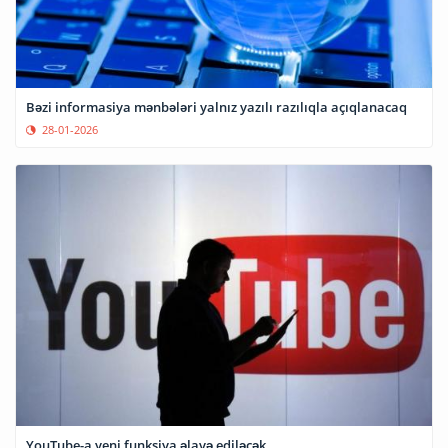
Bəzi informasiya mənbələri yalnız yazılı razılıqla açıqlanacaq
28-01-2026
YouTube-a yeni funksiya əlavə ediləcək