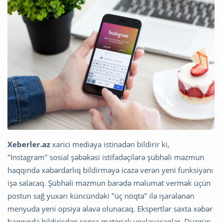
Xeberler.az
xarici mediaya istinadən bildirir ki,
"Instagram" sosial şəbəkəsi istifadəçilərə şübhəli məzmun
haqqında xəbərdarlıq bildirməyə icazə verən yeni funksiyanı
işə salacaq. Şübhəli məzmun barədə məlumat vermək üçün
postun sağ yuxarı küncündəki "üç nöqtə" ilə işarələnən
menyuda yeni opsiya əlavə olunacaq. Ekspertlər saxta xəbər
haqqında bildirişdən sonra materialı yoxlayacaqlar. Düzgün