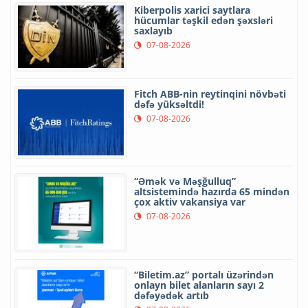
Kiberpolis xarici saytlara
hücumlar təşkil edən şəxsləri
saxlayıb
07-08-2026
Fitch ABB-nin reytinqini növbəti
dəfə yüksəltdi!
07-08-2026
“Əmək və Məşğulluq”
altsistemində hazırda 65 mindən
çox aktiv vakansiya var
07-08-2026
“Biletim.az” portalı üzərindən
onlayn bilet alanların sayı 2
dəfəyədək artıb