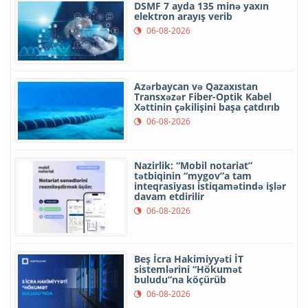
DSMF 7 ayda 135 minə yaxın
elektron arayış verib
06-08-2026
Azərbaycan və Qazaxıstan
Transxəzər Fiber-Optik Kabel
Xəttinin çəkilişini başa çatdırıb
06-08-2026
Nazirlik: “Mobil notariat”
tətbiqinin “mygov”a tam
inteqrasiyası istiqamətində işlər
davam etdirilir
06-08-2026
Beş İcra Hakimiyyəti İT
sistemlərini “Hökumət
buludu”na köçürüb
06-08-2026