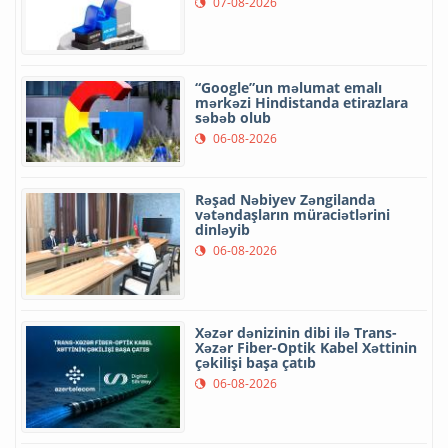
07-08-2026
“Google”un məlumat emalı
mərkəzi Hindistanda etirazlara
səbəb olub
06-08-2026
Rəşad Nəbiyev Zəngilanda
vətəndaşların müraciətlərini
dinləyib
06-08-2026
Xəzər dənizinin dibi ilə Trans-
Xəzər Fiber-Optik Kabel Xəttinin
çəkilişi başa çatıb
06-08-2026