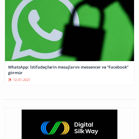
WhatsApp: İstifadəçilərin mesajlarını messencer və “Facebook”
görmür
12-01-2021