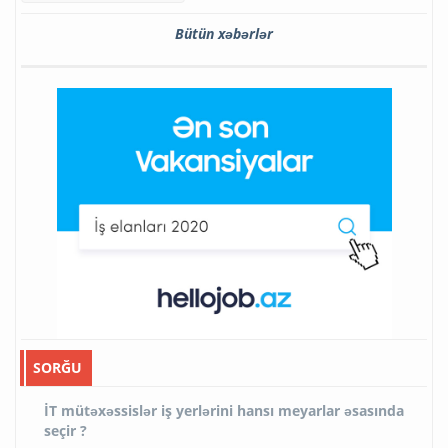
Bütün xəbərlər
SORĞU
İT mütəxəssislər iş yerlərini hansı meyarlar əsasında
seçir ?