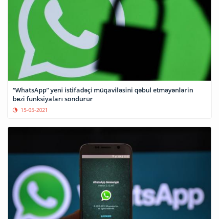
“WhatsApp” yeni istifadəçi müqaviləsini qəbul etməyənlərin
bəzi funksiyaları söndürür
15-05-2021