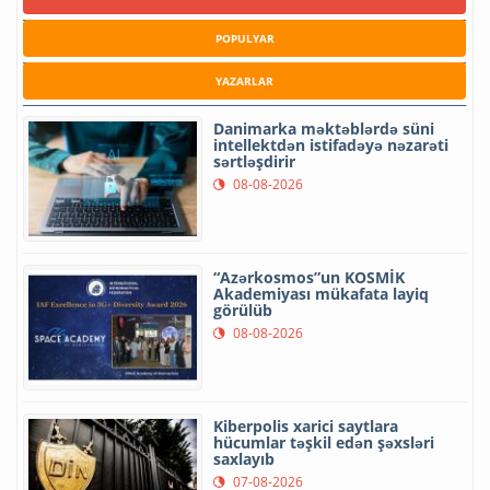
POPULYAR
YAZARLAR
Danimarka məktəblərdə süni
intellektdən istifadəyə nəzarəti
sərtləşdirir
08-08-2026
“Azərkosmos”un KOSMİK
Akademiyası mükafata layiq
görülüb
08-08-2026
Kiberpolis xarici saytlara
hücumlar təşkil edən şəxsləri
saxlayıb
07-08-2026