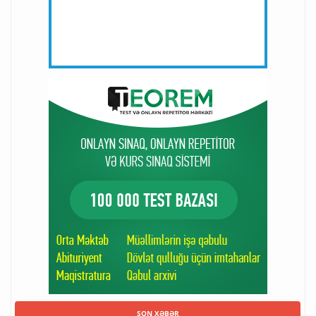
SON XƏBƏR