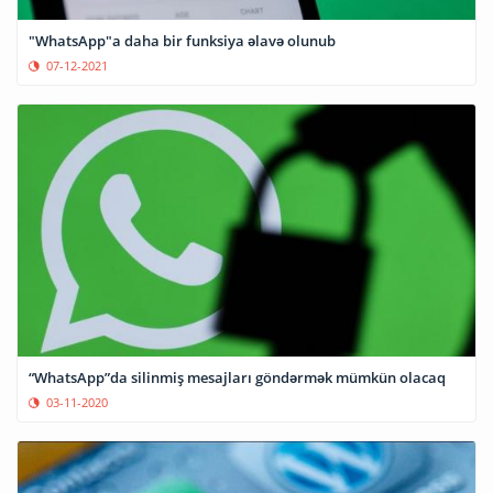
"WhatsApp"a daha bir funksiya əlavə olunub
07-12-2021
“WhatsApp”da silinmiş mesajları göndərmək mümkün olacaq
03-11-2020