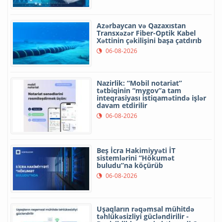
Azərbaycan və Qazaxıstan
Transxəzər Fiber-Optik Kabel
Xəttinin çəkilişini başa çatdırıb
06-08-2026
Nazirlik: “Mobil notariat”
tətbiqinin “mygov”a tam
inteqrasiyası istiqamətində işlər
davam etdirilir
06-08-2026
Beş İcra Hakimiyyəti İT
sistemlərini “Hökumət
buludu”na köçürüb
06-08-2026
Uşaqların rəqəmsal mühitdə
təhlükəsizliyi gücləndirilir -