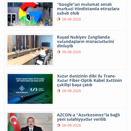
“Google”un məlumat emalı
mərkəzi Hindistanda etirazlara
səbəb olub
06-08-2026
Rəşad Nəbiyev Zəngilanda
vətəndaşların müraciətlərini
dinləyib
06-08-2026
Xəzər dənizinin dibi ilə Trans-
Xəzər Fiber-Optik Kabel Xəttinin
çəkilişi başa çatıb
06-08-2026
AZCON-a "Azərkosmos"la bağlı
yeni səlahiyyətlər verilib
06-08-2026