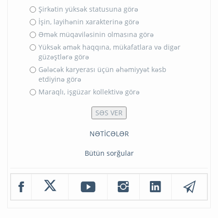
Şirkətin yüksək statusuna görə
İşin, layihənin xarakterinə görə
Əmək müqaviləsinin olmasına görə
Yüksək əmək haqqına, mükafatlara və digər
güzəştlərə görə
Gələcək karyerası üçün əhəmiyyət kəsb
etdiyinə görə
Maraqlı, işgüzar kollektivə görə
NƏTİCƏLƏR
Bütün sorğular