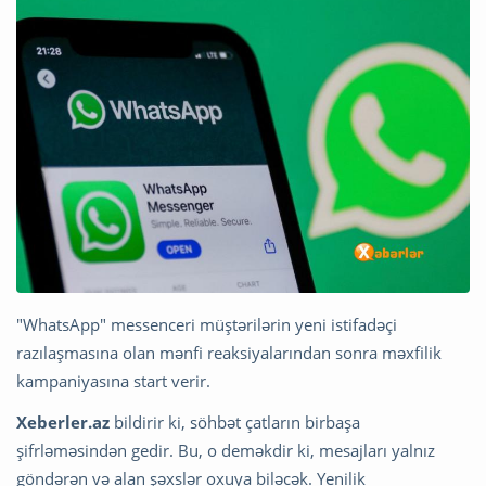
"WhatsApp" messenceri müştərilərin yeni istifadəçi
razılaşmasına olan mənfi reaksiyalarından sonra məxfilik
kampaniyasına start verir.
Xeberler.az
bildirir ki, söhbət çatların birbaşa
şifrləməsindən gedir. Bu, o deməkdir ki, mesajları yalnız
göndərən və alan şəxslər oxuya biləcək. Yenilik