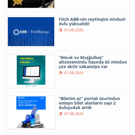
Fitch ABB-nin reytinqini növbəti
dəfə yüksəltdi!
07-08-2026
“Əmək və Məşğulluq”
altsistemində hazırda 65 mindən
çox aktiv vakansiya var
07-08-2026
“Biletim.az” portalı üzərindən
onlayn bilet alanların sayı 2
dəfəyədək artıb
07-08-2026