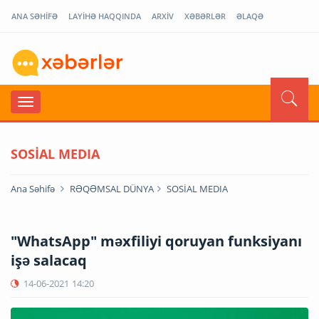
ANA SƏHİFƏ
LAYİHƏ HAQQINDA
ARXİV
XƏBƏRLƏR
ƏLAQƏ
SOSİAL MEDIA
Ana Səhifə
RƏQƏMSAL DÜNYA
SOSİAL MEDIA
"WhatsApp" məxfiliyi qoruyan funksiyanı
işə salacaq
14-06-2021
14:20