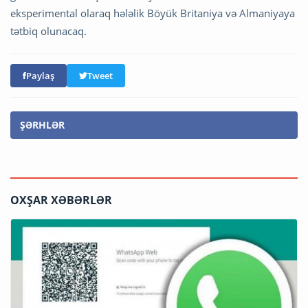
eksperimental olaraq hələlik Böyük Britaniya və Almaniyaya
tətbiq olunacaq.
Paylaş
Tweet
ŞƏRHLƏR
OXŞAR XƏBƏRLƏR