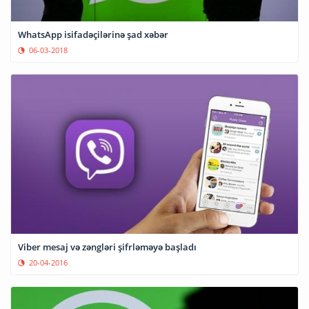
WhatsApp isifadəçilərinə şad xəbər
06-03-2018
Viber mesaj və zəngləri şifrləməyə başladı
20-04-2016