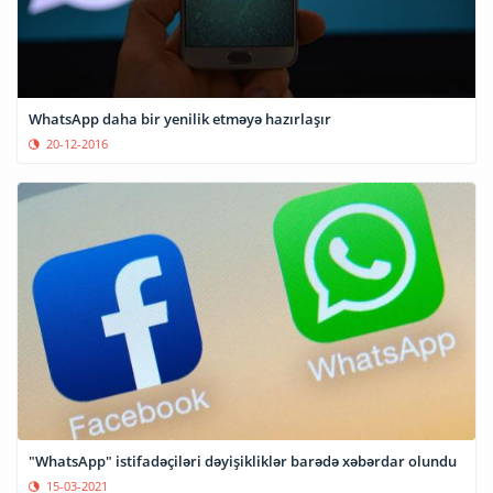
WhatsApp daha bir yenilik etməyə hazırlaşır
20-12-2016
"WhatsApp" istifadəçiləri dəyişikliklər barədə xəbərdar olundu
15-03-2021