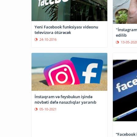
Yeni Facebook funksiyası videonu
"İnstagram
televizora ötürəcək
edilib
24-10-2016
13-05-202
İnstaqram və feysbukun işində
növbəti dəfə nasazlıqlar yaranıb
05-10-2021
“Facebook 