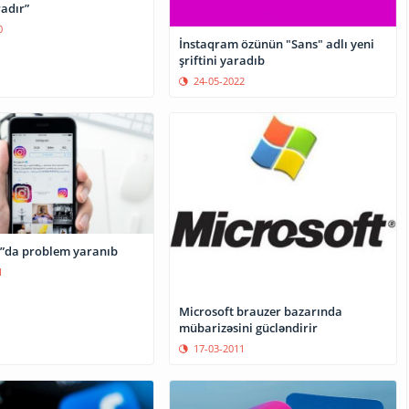
adır”
0
İnstaqram özünün "Sans" adlı yeni
şriftini yaradıb
24-05-2022
”da problem yaranıb
1
Microsoft brauzer bazarında
mübarizəsini gücləndirir
17-03-2011