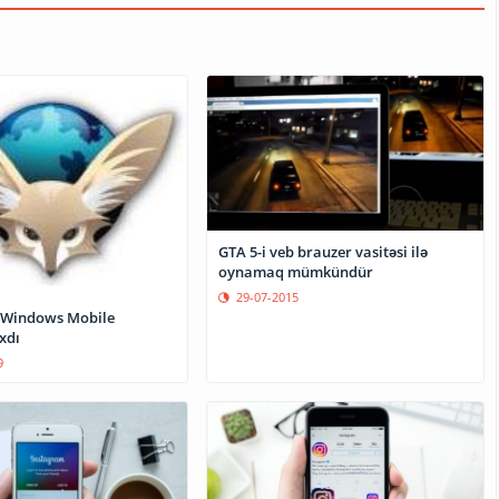
GTA 5-i veb brauzer vasitəsi ilə
oynamaq mümkündür
29-07-2015
 Windows Mobile
ıxdı
9