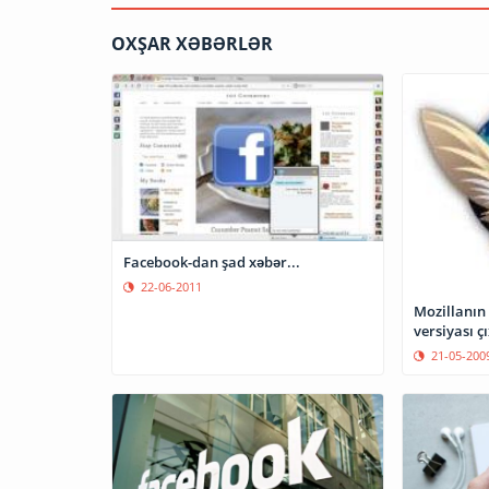
OXŞAR XƏBƏRLƏR
Facebook-dan şad xəbər...
22-06-2011
Mozillanın
versiyası ç
21-05-200