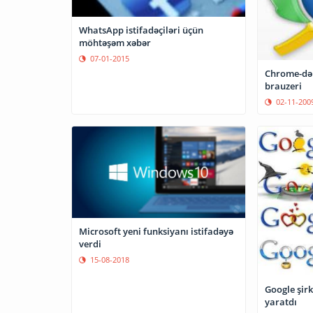
WhatsApp istifadəçiləri üçün
möhtəşəm xəbər
07-01-2015
Chrome-dən
brauzeri
02-11-200
Microsoft yeni funksiyanı istifadəyə
verdi
15-08-2018
Google şirk
yaratdı