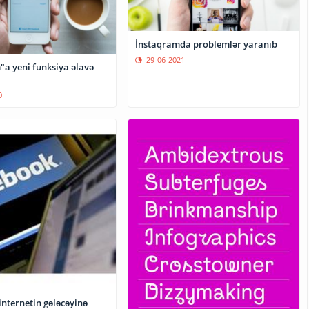
İnstaqramda problemlər yaranıb
29-06-2021
"a yeni funksiya əlavə
0
internetin gələcəyinə