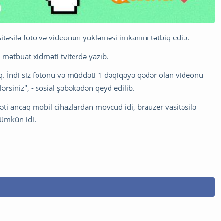
təsilə foto və videonun yükləməsi imkanını tətbiq edib.
n mətbuat xidməti tviterdə yazıb.
. İndi siz fotonu və müddəti 1 dəqiqəyə qədər olan videonu
lərsiniz", - sosial şəbəkədən qeyd edilib.
ti ancaq mobil cihazlardan mövcud idi, brauzer vasitəsilə
ümkün idi.