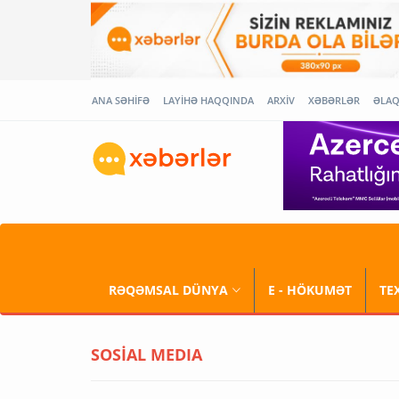
ANA SƏHİFƏ
LAYİHƏ HAQQINDA
ARXİV
XƏBƏRLƏR
ƏLA
RƏQƏMSAL DÜNYA
E - HÖKUMƏT
TE
SOSİAL MEDIA