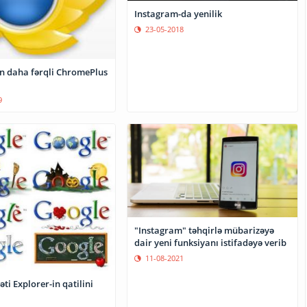
Instagram-da yenilik
23-05-2018
 daha fərqli ChromePlus
9
"Instagram" təhqirlə mübarizəyə
dair yeni funksiyanı istifadəyə verib
11-08-2021
əti Explorer-in qatilini