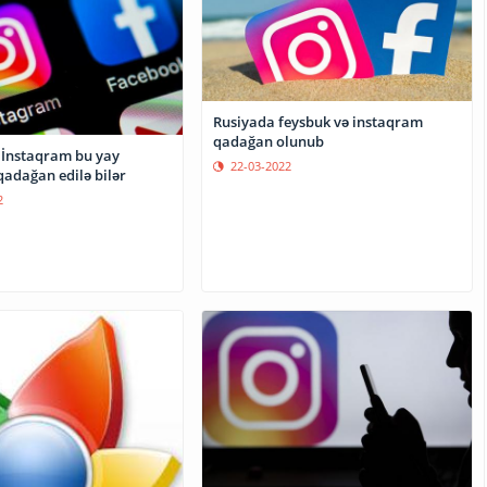
Rusiyada feysbuk və instaqram
qadağan olunub
 İnstaqram bu yay
22-03-2022
adağan edilə bilər
2