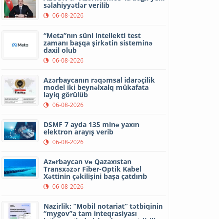
səlahiyyətlər verilib
06-08-2026
“Meta”nın süni intellekti test
zamanı başqa şirkətin sisteminə
daxil olub
06-08-2026
Azərbaycanın rəqəmsal idarəçilik
model iki beynəlxalq mükafata
layiq görülüb
06-08-2026
DSMF 7 ayda 135 minə yaxın
elektron arayış verib
06-08-2026
Azərbaycan və Qazaxıstan
Transxəzər Fiber-Optik Kabel
Xəttinin çəkilişini başa çatdırıb
06-08-2026
Nazirlik: “Mobil notariat” tətbiqinin
“mygov”a tam inteqrasiyası