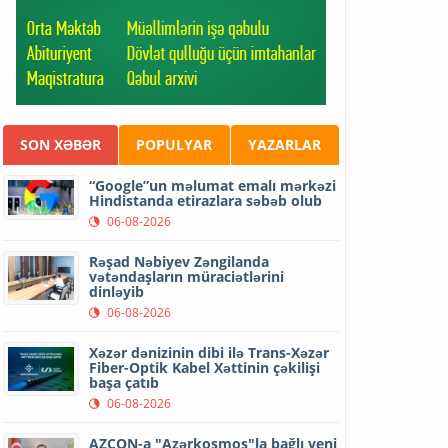
SON XƏBƏR
POPULYAR
YAZARLAR
“Google”un məlumat emalı mərkəzi
Hindistanda etirazlara səbəb olub
06-08-2026
Rəşad Nəbiyev Zəngilanda
vətəndaşların müraciətlərini
dinləyib
06-08-2026
Xəzər dənizinin dibi ilə Trans-Xəzər
Fiber-Optik Kabel Xəttinin çəkilişi
başa çatıb
06-08-2026
AZCON-a "Azərkosmos"la bağlı yeni