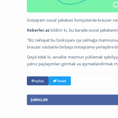
İnstaqram sosial şəbəkəsi kompüterdə brauzer vasi
Xeberler.az
bildirir ki, bu barədə sosial şəbəkəni
"Biz nəhayət bu funksiyanı işə salmağa məmnunuq
brauzer vasitəsilə birbaşa instaqrama yerləşdirə bi
Qeyd edək ki, əvvəllər məzmun yükləmək qabiliyyə
yalnız paylaşımları görmək və qiymətləndirmək m
Paylaş
Tweet
ŞƏRHLƏR