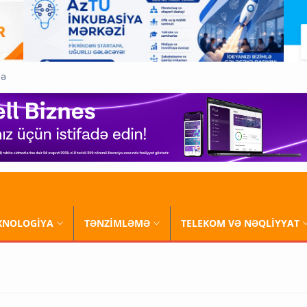
QƏ
XNOLOGİYA
TƏNZİMLƏMƏ
TELEKOM VƏ NƏQLİYYAT