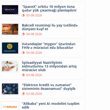
“SpaceX” orbitə 10 milyon tona
qədər yük çıxarmağı planlaşdırır
05-08-2026
Bakcell rouminqi ilə yay tətilində
dünyanı kəşf et
04-08-2026
Vətəndaşlar “mygov” üzərindən
FHN-ə müraciət edə biləcəklər
04-08-2026
İqtisadiyyat Nazirliyinin
xidmətlərinə 13 milyondan artıq
müraciət olub
03-08-2026
"Elektron kredit və zəmanət"
sisteminin Əsasnaməsi" dəyişib
03-08-2026
“Alibaba” yeni AI modelini təqdim
edib