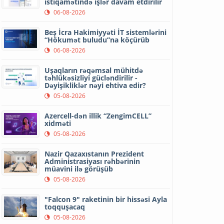
istiqamətində işlər davam etdirilir
06-08-2026
Beş İcra Hakimiyyəti İT sistemlərini
“Hökumət buludu”na köçürüb
06-08-2026
Uşaqların rəqəmsal mühitdə
təhlükəsizliyi gücləndirilir -
Dəyişikliklər nəyi ehtiva edir?
05-08-2026
Azercell-dən illik “ZengimCELL”
xidməti
05-08-2026
Nazir Qazaxıstanın Prezident
Administrasiyası rəhbərinin
müavini ilə görüşüb
05-08-2026
"Falcon 9" raketinin bir hissəsi Ayla
toqquşacaq
05-08-2026