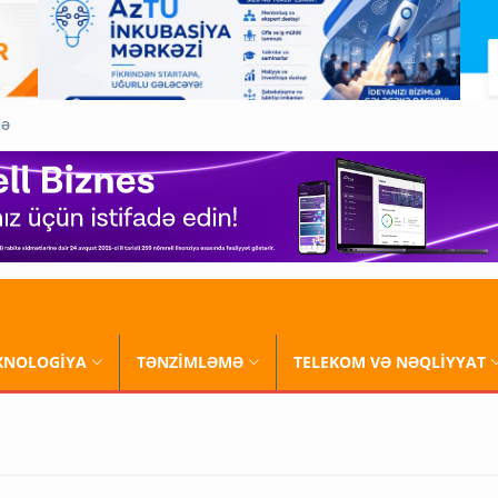
QƏ
XNOLOGİYA
TƏNZİMLƏMƏ
TELEKOM VƏ NƏQLİYYAT