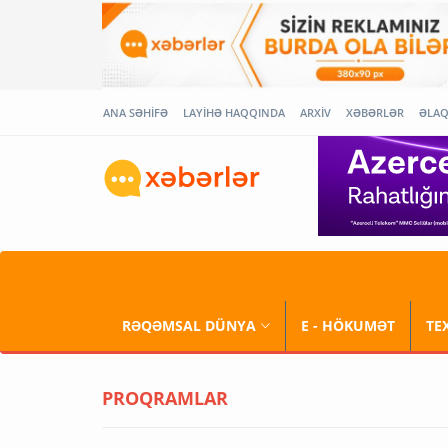
ANA SƏHİFƏ
LAYİHƏ HAQQINDA
ARXİV
XƏBƏRLƏR
ƏLA
RƏQƏMSAL DÜNYA
E - HÖKUMƏT
TE
PROQRAMLAR