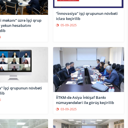
“İnnovasiya” işçi qrupunun növbəti
iclası keçirilib
ji məkanı” üzrə İşçi qrup
05-09-2025
n yekun hesabatını
dib
4
a” İşçi qrupunun növbəti
lib
İİTKM-də Asiya İnkişaf Bankı
6
nümayəndələri ilə görüş keçirilib
03-09-2025