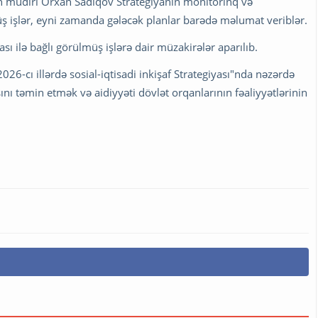
 müdiri Orxan Sadıqov Strategiyanın monitorinq və
üş işlər, eyni zamanda gələcək planlar barədə məlumat veriblər.
ası ilə bağlı görülmüş işlərə dair müzakirələr aparılıb.
6-cı illərdə sosial-iqtisadi inkişaf Strategiyası"nda nəzərdə
sını təmin etmək və aidiyyəti dövlət orqanlarının fəaliyyətlərinin