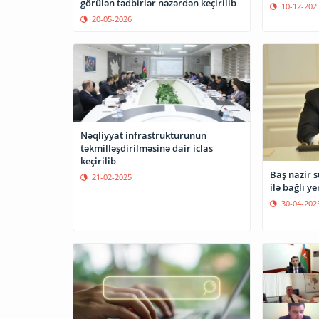
görülən tədbirlər nəzərdən keçirilib
10-12-202
20-05-2026
Nəqliyyat infrastrukturunun
təkmilləşdirilməsinə dair iclas
keçirilib
Baş nazir s
21-02-2025
ilə bağlı y
30-04-202