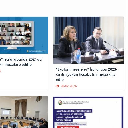
a” İşçi qrupunda 2024-cü
ləri müzakirə edilib
“Ekoloji məsələlər” İşçi qrupu 2023-
5
cü ilin yekun hesabatını müzakirə
edib
20-02-2024