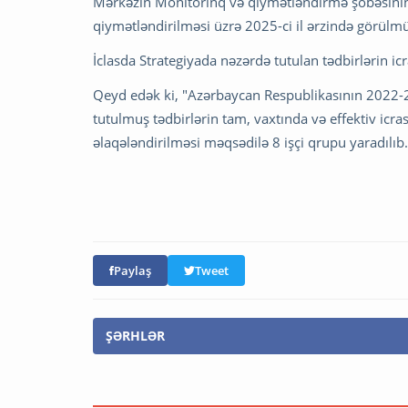
Mərkəzin Monitorinq və qiymətləndirmə şöbəsinin
qiymətləndirilməsi üzrə 2025-ci il ərzində görülm
İclasda Strategiyada nəzərdə tutulan tədbirlərin icr
Qeyd edək ki, "Azərbaycan Respublikasının 2022-202
tutulmuş tədbirlərin tam, vaxtında və effektiv icra
əlaqələndirilməsi məqsədilə 8 işçi qrupu yaradılıb.
Paylaş
Tweet
ŞƏRHLƏR