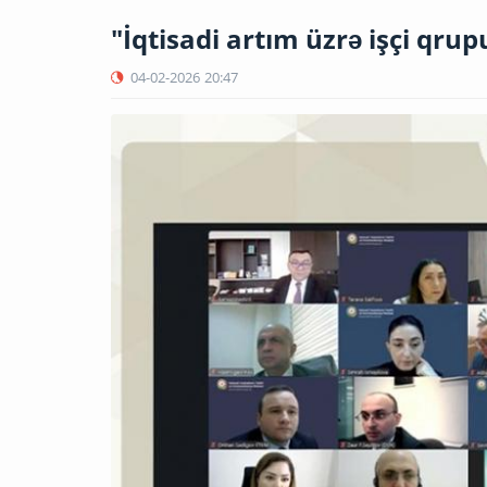
"İqtisadi artım üzrə işçi qrupu
04-02-2026
20:47