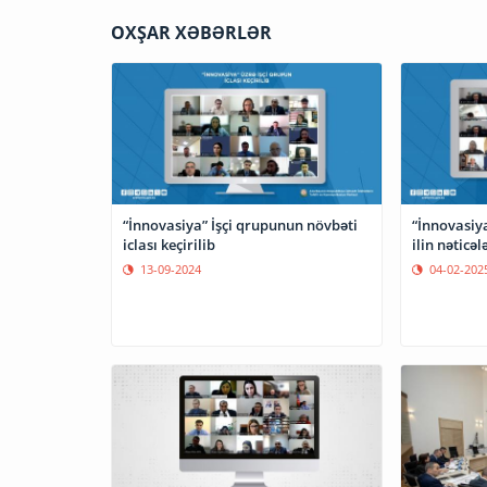
OXŞAR XƏBƏRLƏR
“İnnovasiya” İşçi qrupunun növbəti
“İnnovasiy
iclası keçirilib
ilin nəticə
13-09-2024
04-02-202