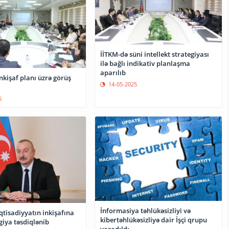
İİTKM-də süni intellekt strategiyası
ilə bağlı indikativ planlaşma
aparılıb
kişaf planı üzrə görüş
14-05-2025
6
İnformasiya təhlükəsizliyi və
tisadiyyatın inkişafına
kibertəhlükəsizliyə dair İşçi qrupu
giya təsdiqlənib
yaradıldı