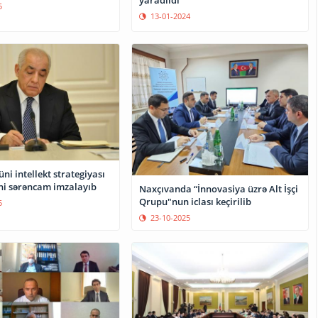
5
13-01-2024
üni intellekt strategiyası
eni sərəncam imzalayıb
Naxçıvanda “İnnovasiya üzrə Alt İşçi
Qrupu"nun iclası keçirilib
5
23-10-2025