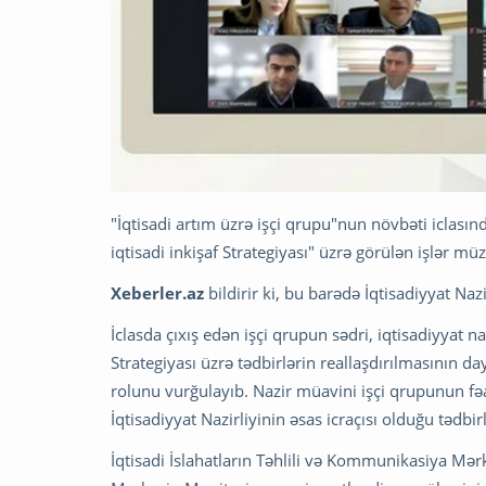
"İqtisadi artım üzrə işçi qrupu"nun növbəti iclası
iqtisadi inkişaf Strategiyası" üzrə görülən işlər müz
Xeberler.az
bildirir ki, bu barədə İqtisadiyyat Naz
İclasda çıxış edən işçi qrupun sədri, iqtisadiyyat n
Strategiyası üzrə tədbirlərin reallaşdırılmasının da
rolunu vurğulayıb. Nazir müavini işçi qrupunun fəali
İqtisadiyyat Nazirliyinin əsas icraçısı olduğu tədbir
İqtisadi İslahatların Təhlili və Kommunikasiya Mər