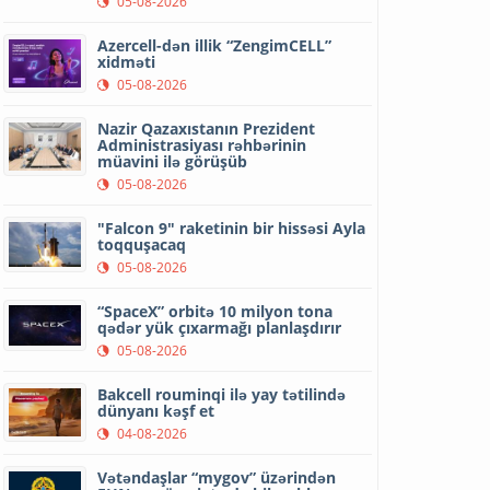
05-08-2026
Azercell-dən illik “ZengimCELL”
xidməti
05-08-2026
Nazir Qazaxıstanın Prezident
Administrasiyası rəhbərinin
müavini ilə görüşüb
05-08-2026
"Falcon 9" raketinin bir hissəsi Ayla
toqquşacaq
05-08-2026
“SpaceX” orbitə 10 milyon tona
qədər yük çıxarmağı planlaşdırır
05-08-2026
Bakcell rouminqi ilə yay tətilində
dünyanı kəşf et
04-08-2026
Vətəndaşlar “mygov” üzərindən