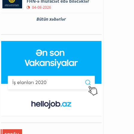
FHN-ə müraciət edə biləcəklər
04-08-2026
Bütün xəbərlər