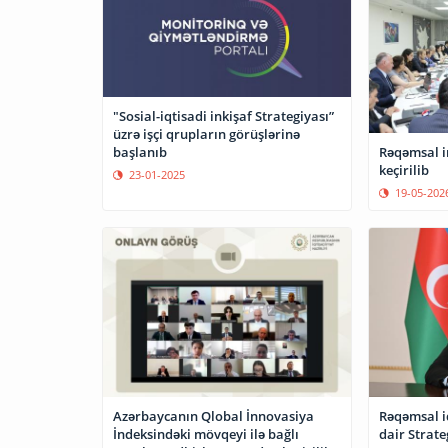
"Sosial-iqtisadi inkişaf Strategiyası”
üzrə işçi qrupların görüşlərinə
başlanıb
Rəqəmsal in
keçirilib
23-01-2025
19-05-202
Azərbaycanın Qlobal İnnovasiya
Rəqəmsal iq
İndeksindəki mövqeyi ilə bağlı
dair Strate