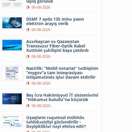
layiq görülüb
06-08-2026
DSMF 7 ayda 135 minə yaxın
elektron arayış verib
06-08-2026
Azərbaycan və Qazaxıstan
Transxəzər Fiber-Optik Kabel
Xəttinin çəkilişini başa çatdırıb
06-08-2026
Nazirlik: “Mobil notariat” tətbiqinin
“mygov”a tam inteqrasiyası
istiqamətində işlər davam etdirilir
06-08-2026
Beş İcra Hakimiyyəti İT sistemlərini
“Hökumət buludu”na köçürüb
06-08-2026
Uşaqların rəqəmsal mühitdə
təhlükəsizliyi gücləndirilir -
Dəyişikliklər nəyi ehtiva edir?