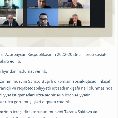
nda "Azərbaycan Respublikasının 2022-2026-cı illərdə sosial-
akirə edilib.
irliyindən məlumat verilib.
azirinin müavini Səməd Bəşirli ölkəmizin sosial-iqtisadi inkişaf
yanıqlı və rəqabətqabiliyyətli iqtisadi inkişafa nail olunmasında
yyət istiqamətləri üzrə tədbirlərin icra vəziyyətini,
lər üzrə görülmüş işləri diqqətə çatdırıb.
kəzinin icraçı direktorunun müavini Təranə Salıfova və