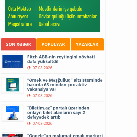
SON XƏBƏR
POPULYAR
YAZARLAR
Fitch ABB-nin reytinqini növbəti
dəfə yüksəltdi!
07-08-2026
“Əmək və Məşğulluq” altsistemində
hazırda 65 mindən çox aktiv
vakansiya var
07-08-2026
“Biletim.az” portalı üzərindən
onlayn bilet alanların sayı 2
dəfəyədək artıb
07-08-2026
“Google”un məlumat emalı mərkəzi