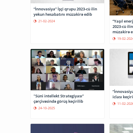
“İnnovasiya” İşçi qrupu 2023-cü ilin
yekun hesabatını müzakirə edib
“Yaşıl ener
21-02-2024
2023-cü ili
müzakirə e
19-02-202
“İnnovasiy
"Süni intellekt Strategiyası”
iclası keçiri
çərçivəsində görüş keçirilib
11-02-202
24-10-2025