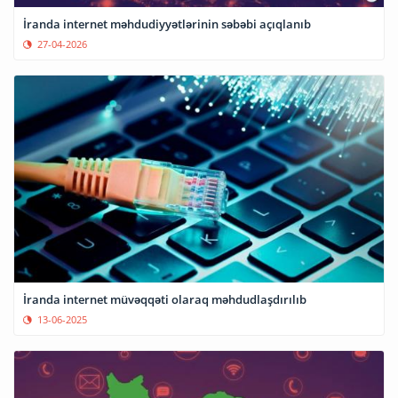
İranda internet məhdudiyyətlərinin səbəbi açıqlanıb
27-04-2026
İranda internet müvəqqəti olaraq məhdudlaşdırılıb
13-06-2025