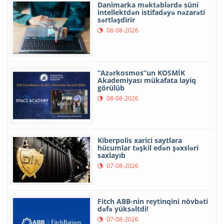
Danimarka məktəblərdə süni
intellektdən istifadəyə nəzarəti
sərtləşdirir
08-08-2026
“Azərkosmos”un KOSMİK
Akademiyası mükafata layiq
görülüb
08-08-2026
Kiberpolis xarici saytlara
hücumlar təşkil edən şəxsləri
saxlayıb
07-08-2026
Fitch ABB-nin reytinqini növbəti
dəfə yüksəltdi!
07-08-2026