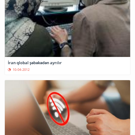
İran qlobal şəbəkədən ayrılır
10-04-2012