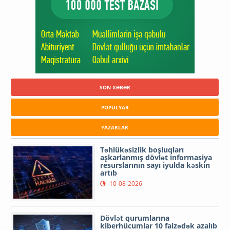
SON XƏBƏR
POPULYAR
YAZARLAR
Təhlükəsizlik boşluqları
aşkarlanmış dövlət informasiya
resurslarının sayı iyulda kəskin
artıb
10-08-2026
Dövlət qurumlarına
kiberhücumlar 10 faizədək azalıb