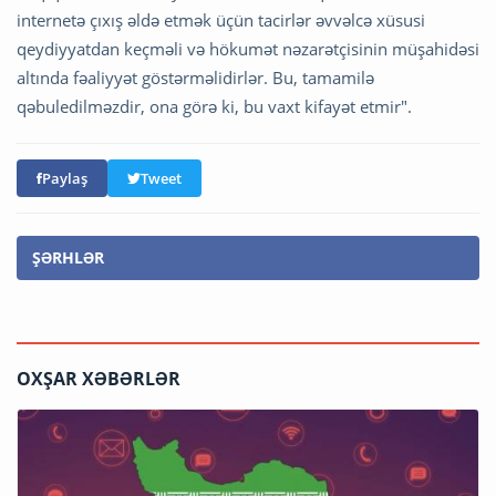
internetə çıxış əldə etmək üçün tacirlər əvvəlcə xüsusi
qeydiyyatdan keçməli və hökumət nəzarətçisinin müşahidəsi
altında fəaliyyət göstərməlidirlər. Bu, tamamilə
qəbuledilməzdir, ona görə ki, bu vaxt kifayət etmir".
Paylaş
Tweet
ŞƏRHLƏR
OXŞAR XƏBƏRLƏR