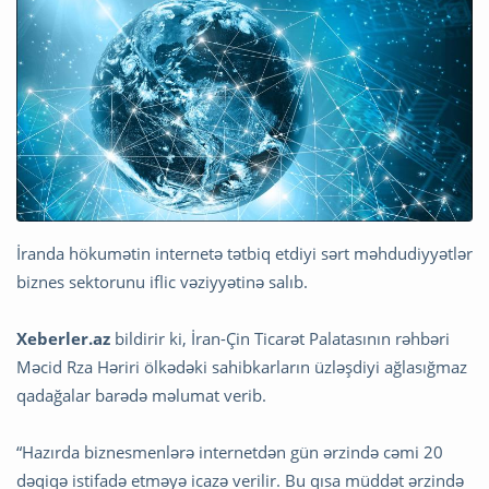
İranda hökumətin internetə tətbiq etdiyi sərt məhdudiyyətlər
biznes sektorunu iflic vəziyyətinə salıb.
Xeberler.az
bildirir ki, İran-Çin Ticarət Palatasının rəhbəri
Məcid Rza Həriri ölkədəki sahibkarların üzləşdiyi ağlasığmaz
qadağalar barədə məlumat verib.
“Hazırda biznesmenlərə internetdən gün ərzində cəmi 20
dəqiqə istifadə etməyə icazə verilir. Bu qısa müddət ərzində