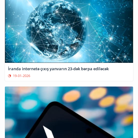
İranda internetə çıxış yanvarın 23-dək bərpa ediləcək
19-01-2026