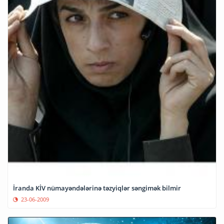
İranda KİV nümayəndələrinə təzyiqlər səngimək bilmir
23-06-2009