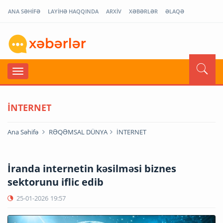
ANA SƏHİFƏ
LAYİHƏ HAQQINDA
ARXİV
XƏBƏRLƏR
ƏLAQƏ
İNTERNET
Ana Səhifə
RƏQƏMSAL DÜNYA
İNTERNET
İranda internetin kəsilməsi biznes
sektorunu iflic edib
25-01-2026
19:57