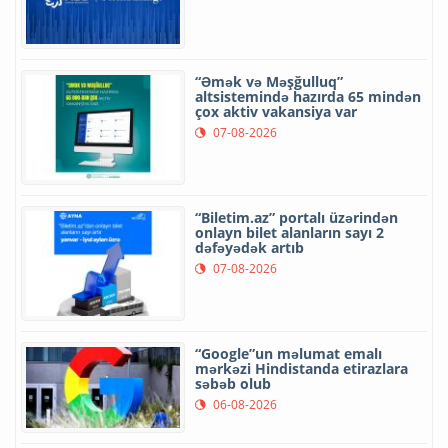
“Əmək və Məşğulluq”
altsistemində hazırda 65 mindən
çox aktiv vakansiya var
07-08-2026
“Biletim.az” portalı üzərindən
onlayn bilet alanların sayı 2
dəfəyədək artıb
07-08-2026
“Google”un məlumat emalı
mərkəzi Hindistanda etirazlara
səbəb olub
06-08-2026