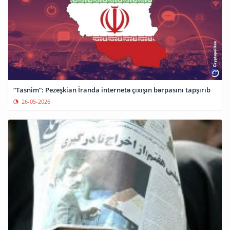
“Tasnim”: Pezeşkian İranda internetə çıxışın bərpasını tapşırıb
26-05-2026