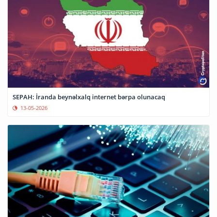
SEPAH: İranda beynəlxalq internet bərpa olunacaq
13-05-2026