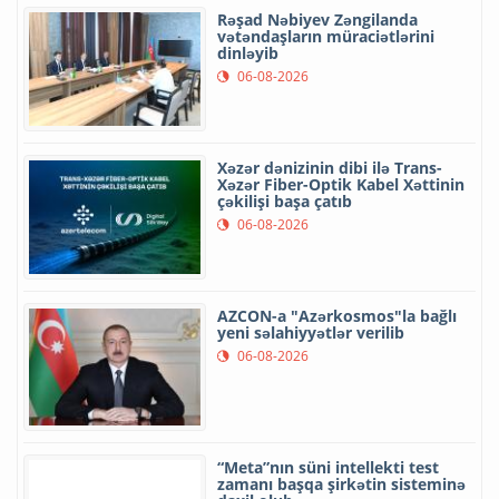
Rəşad Nəbiyev Zəngilanda
vətəndaşların müraciətlərini
dinləyib
06-08-2026
Xəzər dənizinin dibi ilə Trans-
Xəzər Fiber-Optik Kabel Xəttinin
çəkilişi başa çatıb
06-08-2026
AZCON-a "Azərkosmos"la bağlı
yeni səlahiyyətlər verilib
06-08-2026
“Meta”nın süni intellekti test
zamanı başqa şirkətin sisteminə