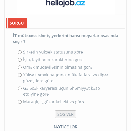
SORĞU
İT mütəxəssislər iş yerlərini hansı meyarlar əsasında
seçir ?
Şirkətin yüksək statusuna görə
İşin, layihənin xarakterinə görə
Əmək müqaviləsinin olmasına görə
Yüksək əmək haqqına, mükafatlara və digər
güzəştlərə görə
Gələcək karyerası üçün əhəmiyyət kəsb
etdiyinə görə
Maraqlı, işgüzar kollektivə görə
NƏTİCƏLƏR