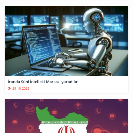
İranda Süni İntellekt Mərkəzi yaradılır
29-10-2025