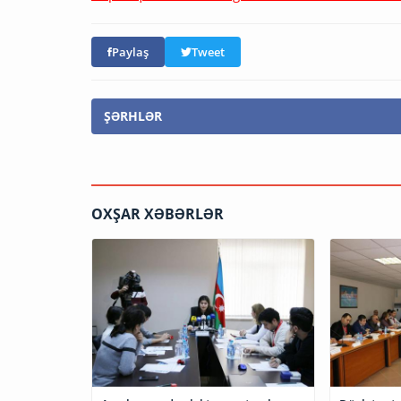
Paylaş
Tweet
ŞƏRHLƏR
OXŞAR XƏBƏRLƏR