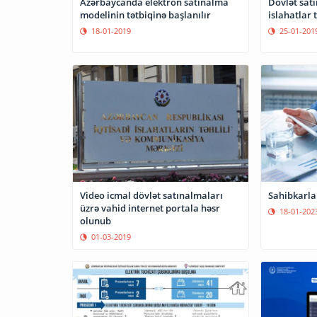
Azərbaycanda elektron satınalma
Dövlət sat
modelinin tətbiqinə başlanılır
islahatlar
18-01-2019
25-01-201
Video icmal dövlət satınalmaları
Sahibkarlar
üzrə vahid internet portala həsr
18-01-202
olunub
01-03-2019