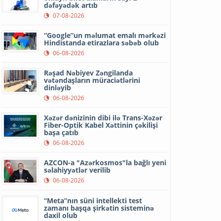
dəfəyədək artıb
07-08-2026
“Google”un məlumat emalı mərkəzi
Hindistanda etirazlara səbəb olub
06-08-2026
Rəşad Nəbiyev Zəngilanda
vətəndaşların müraciətlərini
dinləyib
06-08-2026
Xəzər dənizinin dibi ilə Trans-Xəzər
Fiber-Optik Kabel Xəttinin çəkilişi
başa çatıb
06-08-2026
AZCON-a "Azərkosmos"la bağlı yeni
səlahiyyətlər verilib
06-08-2026
“Meta”nın süni intellekti test
zamanı başqa şirkətin sisteminə
daxil olub