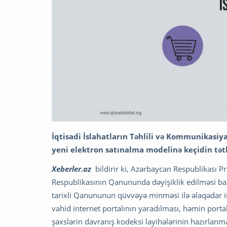
İqtisadi İslahatların Təhlili və Kommunikasiya
yeni elektron satınalma modelinə keçidin tət
Xeberler.az
bildirir ki, Azərbaycan Respublikası P
Respublikasının Qanununda dəyişiklik edilməsi ba
tarixli Qanununun qüvvəyə minməsi ilə əlaqədar i
vahid internet portalının yaradılması, həmin porta
şəxslərin davranış kodeksi layihələrinin hazırlanma