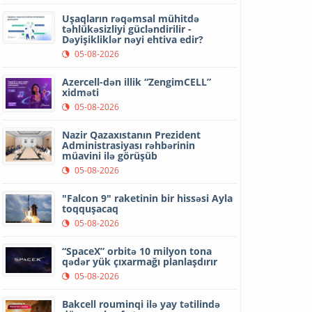
Uşaqların rəqəmsal mühitdə
təhlükəsizliyi gücləndirilir -
Dəyişikliklər nəyi ehtiva edir?
05-08-2026
Azercell-dən illik “ZengimCELL”
xidməti
05-08-2026
Nazir Qazaxıstanın Prezident
Administrasiyası rəhbərinin
müavini ilə görüşüb
05-08-2026
"Falcon 9" raketinin bir hissəsi Ayla
toqquşacaq
05-08-2026
“SpaceX” orbitə 10 milyon tona
qədər yük çıxarmağı planlaşdırır
05-08-2026
Bakcell rouminqi ilə yay tətilində