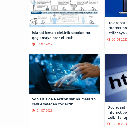
Dövlət sat
internet po
İslahat İcmalı elektrik şəbəkəsinə
istifadəyə v
qoşulmaya həsr olunub
30-04-202
07-02-2019
Son altı ildə elektron satınalmaların
sayı 4 dəfədən çox artıb
Dövlət sat
01-07-2026
internet po
tədbirlər a
12-08-202