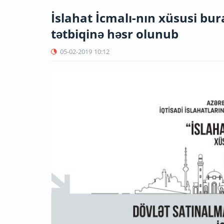
İslahat İcmalı-nın xüsusi bur
tətbiqinə həsr olunub
05-02-2019
10:12