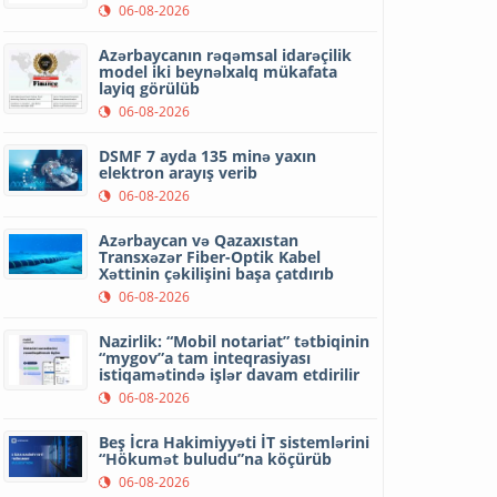
06-08-2026
Azərbaycanın rəqəmsal idarəçilik
model iki beynəlxalq mükafata
layiq görülüb
06-08-2026
DSMF 7 ayda 135 minə yaxın
elektron arayış verib
06-08-2026
Azərbaycan və Qazaxıstan
Transxəzər Fiber-Optik Kabel
Xəttinin çəkilişini başa çatdırıb
06-08-2026
Nazirlik: “Mobil notariat” tətbiqinin
“mygov”a tam inteqrasiyası
istiqamətində işlər davam etdirilir
06-08-2026
Beş İcra Hakimiyyəti İT sistemlərini
“Hökumət buludu”na köçürüb
06-08-2026