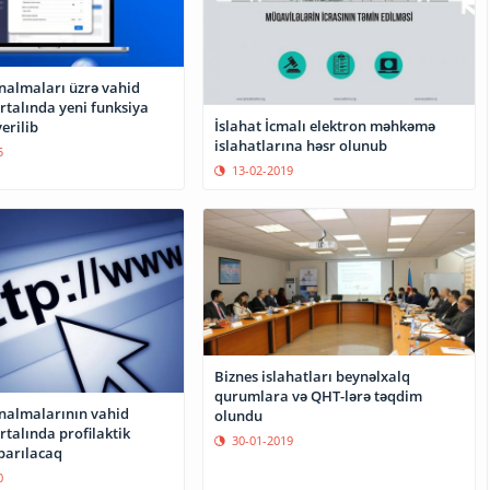
ınalmaları üzrə vahid
rtalında yeni funksiya
İslahat İcmalı elektron məhkəmə
erilib
islahatlarına həsr olunub
5
13-02-2019
Biznes islahatları beynəlxalq
qurumlara və QHT-lərə təqdim
ınalmalarının vahid
olundu
rtalında profilaktik
30-01-2019
parılacaq
0