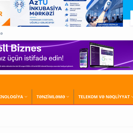
QƏ
XNOLOGİYA
TƏNZİMLƏMƏ
TELEKOM VƏ NƏQLİYYAT