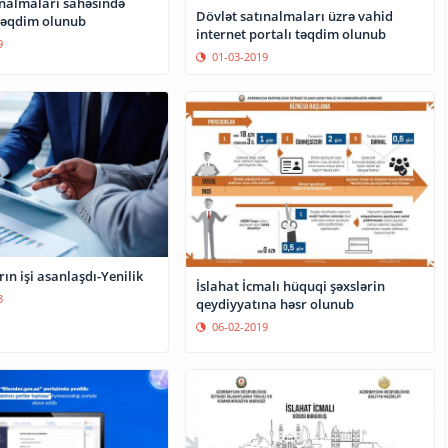
ınalmaları sahəsində
Dövlət satınalmaları üzrə vahid
 təqdim olunub
internet portalı təqdim olunub
9
01-03-2019
ın işi asanlaşdı-Yenilik
İslahat İcmalı hüquqi şəxslərin
3
qeydiyyatına həsr olunub
06-02-2019