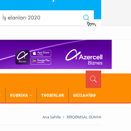
RUBRİKA
TƏDBİRLƏR
MÜSAHİBƏ
Ana Səhifə
RƏQƏMSAL DÜNYA