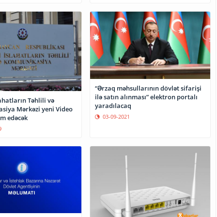
“Ərzaq məhsullarının dövlət sifarişi
ilə satın alınması” elektron portalı
ahatların Təhlili və
yaradılacaq
iya Mərkəzi yeni Video
03-09-2021
im edəcək
9