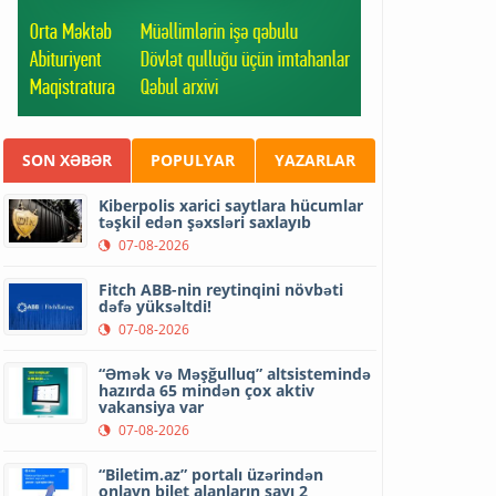
SON XƏBƏR
POPULYAR
YAZARLAR
Kiberpolis xarici saytlara hücumlar
təşkil edən şəxsləri saxlayıb
07-08-2026
Fitch ABB-nin reytinqini növbəti
dəfə yüksəltdi!
07-08-2026
“Əmək və Məşğulluq” altsistemində
hazırda 65 mindən çox aktiv
vakansiya var
07-08-2026
“Biletim.az” portalı üzərindən
onlayn bilet alanların sayı 2