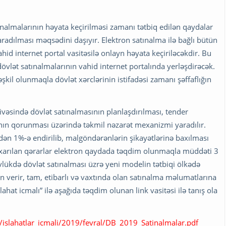
nalmalarının həyata keçirilməsi zamanı tətbiq edilən qaydalar
yaradılması məqsədini daşıyır. Elektron satınalma ilə bağlı bütün
hid internet portal vasitəsilə onlayn həyata keçiriləcəkdir. Bu
 dövlət satınalmalarının vahid internet portalında yerləşdirəcək.
təşkil olunmaqla dövlət xərclərinin istifadəsi zamanı şəffaflığın
vəsində dövlət satınalmasının planlaşdırılması, tender
ının qorunması üzərində təkmil nəzarət mexanizmi yaradılır.
-dən 1%-ə endirilib, malgöndərənlərin şikayətlərinə baxılması
arılan qərarlar elektron qaydada təqdim olunmaqla müddəti 3
ükdə dövlət satınalması üzrə yeni modelin tətbiqi ölkədə
 verir, tam, etibarlı və vaxtında olan satınalma məlumatlarına
slahat icmalı” ilə aşağıda təqdim olunan link vasitəsi ilə tanış ola
s/islahatlar_icmali/2019/fevral/DB_2019_Satinalmalar.pdf