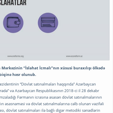
 Mərkəzinin “İslahat İcmalı”nın xüsusi buraxılışı ölkədə
biqinə həsr olunub.
rezidentinin “Dövlət satınalmaları haqqında” Azərbaycan
rədə” və Azərbaycan Respublikasının 2018-ci il 28 dekabr
mzaladığı Fərmanın icrasına əsasən dövlət satınalmalarının
lın əsasnaməsi və dövlət satınalmalarına cəlb olunan vəzifəli
sı, dövlət satınalmaları ilə bağlı digər metodiki sənədlərin