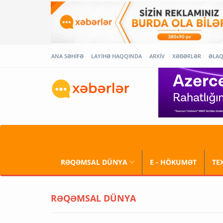
ANA SƏHİFƏ
LAYİHƏ HAQQINDA
ARXİV
XƏBƏRLƏR
ƏLA
RƏQƏMSAL DÜNYA
E - HÖKUMƏT
TE
RƏQƏMSAL DÜNYA