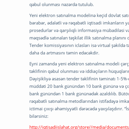
qəbul olunması nəzərdə tutulub.
Yeni elektron satınalma modelinə keçid dövlət satı
bərabər, ədalətli və rəqabətli iqtisadi imkanların 
prosedurlar və qarşılıqlı informasiya mübadiləsi va
məqsədlə satınalan təşkilat illik satınalma planını
Tender komissiyasının iclasları isə virtual şəkildə 
daha da artmasını təmin edəcəkdir.
Eyni zamanda yeni elektron satınalma modeli çərçi
təklifinin qəbul olunması və iddiaçıların hüquqlar
Dəyişikliyə əsasən tender təklifinin təminatı 1-5%
müddəti 20 bank günündən 10 bank gününə və çıx
bank günündən 1 bank gününədək azaldılıb. Bütövl
rəqabətli satınalma metodlarından istifadəyə imkan
ictimai çıxışı əhəmiyyətli dərəcədə yaxşılaşdırır. “İ
bilərsiniz:
http://iqtisadiislahat.org/store//media/document