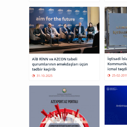
İqtisadi İsl
AİB RİNN və AZCON tabeli
Kommunikas
qurumlarının əməkdaşları üçün
icmal təqd
tədbir keçirib
25-02-201
31-10-2025