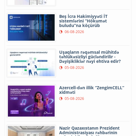
Beş İcra Hakimiyyəti İT
sistemlərini “Hökumət
buludu”na köçürüb
06-08-2026
Uşaqların rəqəmsal mühitdə
təhlükəsizliyi gücləndirilir -
Dəyişikliklər nəyi ehtiva edir?
05-08-2026
Azercell-dən illik “ZengimCELL”
xidməti
05-08-2026
Nazir Qazaxıstanın Prezident
Administrasiyası rəhbərinin