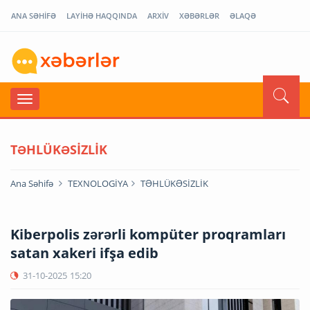
ANA SƏHİFƏ
LAYİHƏ HAQQINDA
ARXİV
XƏBƏRLƏR
ƏLAQƏ
TƏHLÜKƏSİZLİK
Ana Səhifə
TEXNOLOGİYA
TƏHLÜKƏSİZLİK
Kiberpolis zərərli kompüter proqramları
satan xakeri ifşa edib
31-10-2025
15:20