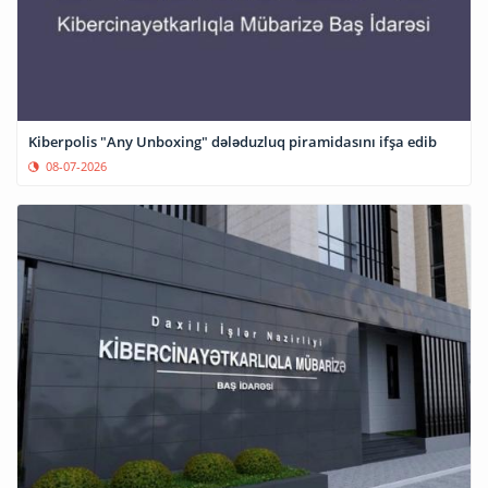
Kiberpolis "Any Unboxing" dələduzluq piramidasını ifşa edib
08-07-2026