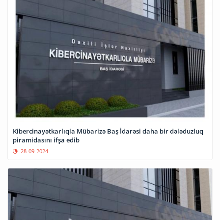
Kibercinayətkarlıqla Mübarizə Baş İdarəsi daha bir dələduzluq
piramidasını ifşa edib
28-09-2024