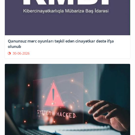
Qanunsuz mərc oyunları təşkil edən cinayətkar dəstə ifşa
olunub
30-06-2026