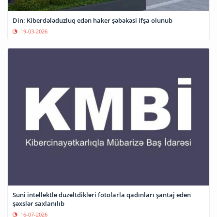
Din: Kiberdələduzluq edən haker şəbəkəsi ifşa olunub
19-03-2026
Süni intellektlə düzəltdikləri fotolarla qadınları şantaj edən
şəxslər saxlanılıb
16-07-2026