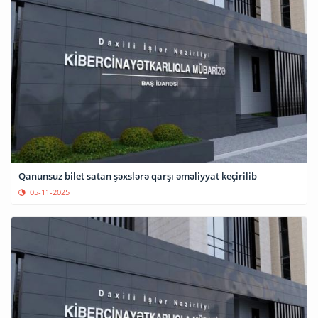
Qanunsuz bilet satan şəxslərə qarşı əməliyyat keçirilib
05-11-2025