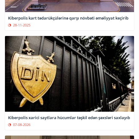
Kiberpolis kart tədarükçülərinə qarşı növbəti əməliyyat keçirib
28-11-2025
Kiberpolis xarici saytlara hücumlar təşkil edən şəxsləri saxlayıb
07-08-2026