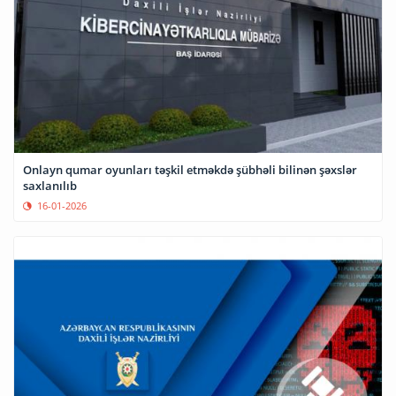
Onlayn qumar oyunları təşkil etməkdə şübhəli bilinən şəxslər
saxlanılıb
16-01-2026