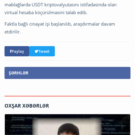
məbləğlərdə USDT kriptovalyutasını istifadəsində olan
virtual hesaba köçürülməsini tələb edib.
Faktla bağlı cinayət işi başlanılıb, araşdırmalar davam
etdirilir.
Paylaş
Tweet
ŞƏRHLƏR
OXŞAR XƏBƏRLƏR