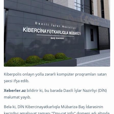
Kiberpolis onlayn yolla zərərli kompüter proqramları satan
şəxsi ifşa edib.
Xeberler.az
bildirir ki, bu barədə Daxili İşlər Nazirliyi (DİN)
məlumat yayıb.
Belə ki, DİN Kibercinayətkarlıqla Mübarizə Baş İdarəsinin
keçirdiyi əməliyyat zamanı "Dnv-rat.info" domeni adı altında