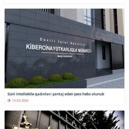
Süni intellektlə qadınları şantaj edən şəxs həbs olunub
13-03-2026