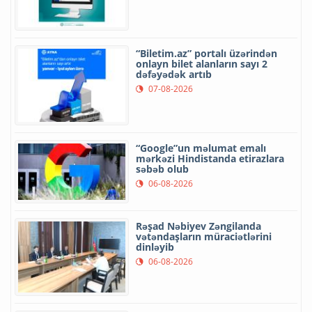
“Biletim.az” portalı üzərindən
onlayn bilet alanların sayı 2
dəfəyədək artıb
07-08-2026
“Google”un məlumat emalı
mərkəzi Hindistanda etirazlara
səbəb olub
06-08-2026
Rəşad Nəbiyev Zəngilanda
vətəndaşların müraciətlərini
dinləyib
06-08-2026