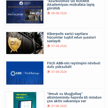
“Azərkosmos”un KOSMİK
Akademiyası mükafata layiq
görülüb
08-08-2026
Kiberpolis xarici saytlara
hücumlar təşkil edən şəxsləri
saxlayıb
07-08-2026
Fitch ABB-nin reytinqini növbəti
dəfə yüksəltdi!
07-08-2026
“Əmək və Məşğulluq”
altsistemində hazırda 65 mindən
çox aktiv vakansiya var
07-08-2026