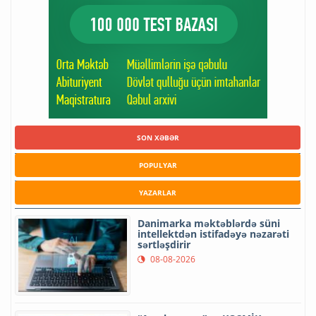
SON XƏBƏR
POPULYAR
YAZARLAR
Danimarka məktəblərdə süni
intellektdən istifadəyə nəzarəti
sərtləşdirir
08-08-2026