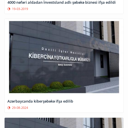
4000 nəfəri aldadan İnvestsland adlı şəbəkə biznesi ifşa edildi
19-03-2019
Azərbaycanda kiberşəbəkə ifşa edilib
29-08-2024