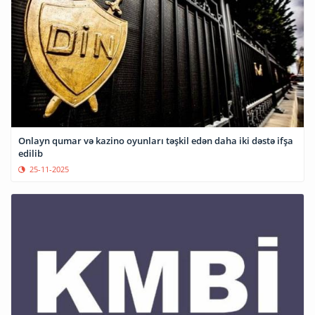
Onlayn qumar və kazino oyunları təşkil edən daha iki dəstə ifşa
edilib
25-11-2025