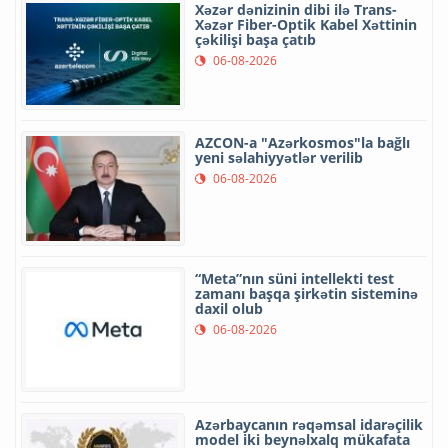
Xəzər dənizinin dibi ilə Trans-
Xəzər Fiber-Optik Kabel Xəttinin
çəkilişi başa çatıb
06-08-2026
AZCON-a "Azərkosmos"la bağlı
yeni səlahiyyətlər verilib
06-08-2026
“Meta”nın süni intellekti test
zamanı başqa şirkətin sisteminə
daxil olub
06-08-2026
Azərbaycanın rəqəmsal idarəçilik
model iki beynəlxalq mükafata