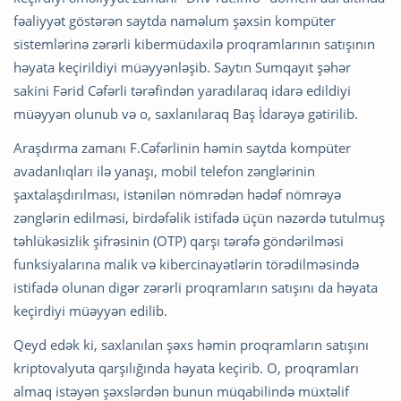
fəaliyyət göstərən saytda naməlum şəxsin kompüter
sistemlərinə zərərli kibermüdaxilə proqramlarının satışının
həyata keçirildiyi müəyyənləşib. Saytın Sumqayıt şəhər
sakini Fərid Cəfərli tərəfindən yaradılaraq idarə edildiyi
müəyyən olunub və o, saxlanılaraq Baş İdarəyə gətirilib.
Araşdırma zamanı F.Cəfərlinin həmin saytda kompüter
avadanlıqları ilə yanaşı, mobil telefon zənglərinin
şaxtalaşdırılması, istənilən nömrədən hədəf nömrəyə
zənglərin edilməsi, birdəfəlik istifadə üçün nəzərdə tutulmuş
təhlükəsizlik şifrəsinin (OTP) qarşı tərəfə göndərilməsi
funksiyalarına malik və kibercinayətlərin törədilməsində
istifadə olunan digər zərərli proqramların satışını da həyata
keçirdiyi müəyyən edilib.
Qeyd edək ki, saxlanılan şəxs həmin proqramların satışını
kriptovalyuta qarşılığında həyata keçirib. O, proqramları
almaq istəyən şəxslərdən bunun müqabilində müxtəlif