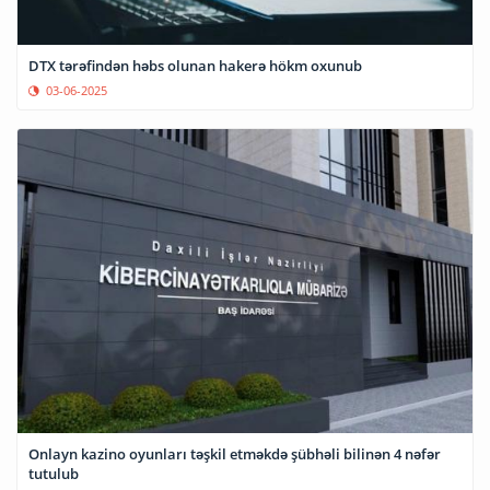
DTX tərəfindən həbs olunan hakerə hökm oxunub
03-06-2025
Onlayn kazino oyunları təşkil etməkdə şübhəli bilinən 4 nəfər
tutulub