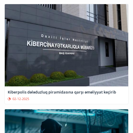
Kiberpolis dələduzluq piramidasına qarşı əməliyyat keçirib
02-12-2025