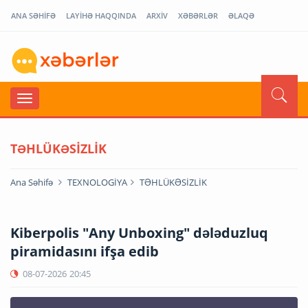
ANA SƏHİFƏ
LAYİHƏ HAQQINDA
ARXİV
XƏBƏRLƏR
ƏLAQƏ
TƏHLÜKƏSİZLİK
Ana Səhifə
TEXNOLOGİYA
TƏHLÜKƏSİZLİK
Kiberpolis "Any Unboxing" dələduzluq
piramidasını ifşa edib
08-07-2026
20:45