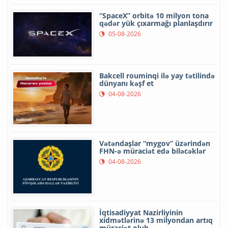
“SpaceX” orbitə 10 milyon tona
qədər yük çıxarmağı planlaşdırır
05-08-2026
Bakcell rouminqi ilə yay tətilində
dünyanı kəşf et
04-08-2026
Vətəndaşlar “mygov” üzərindən
FHN-ə müraciət edə biləcəklər
04-08-2026
İqtisadiyyat Nazirliyinin
xidmətlərinə 13 milyondan artıq
müraciət olub