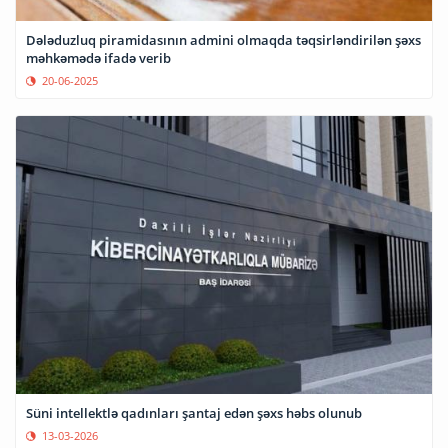
Dələduzluq piramidasının admini olmaqda təqsirləndirilən şəxs
məhkəmədə ifadə verib
20-06-2025
Süni intellektlə qadınları şantaj edən şəxs həbs olunub
13-03-2026