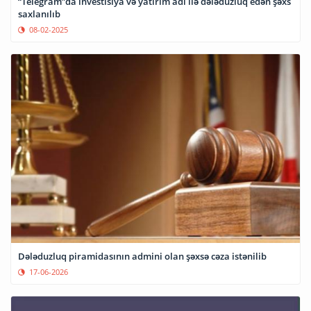
“Telegram”da investisiya və yatırım adı ilə dələduzluq edən şəxs
saxlanılıb
08-02-2025
Dələduzluq piramidasının admini olan şəxsə cəza istənilib
17-06-2026