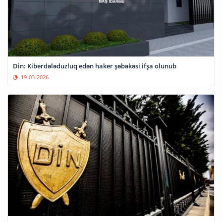
Din: Kiberdələduzluq edən haker şəbəkəsi ifşa olunub
19-03-2026