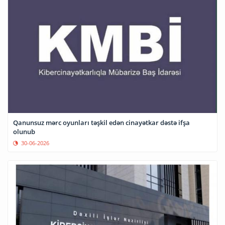
Qanunsuz mərc oyunları təşkil edən cinayətkar dəstə ifşa
olunub
30-06-2026