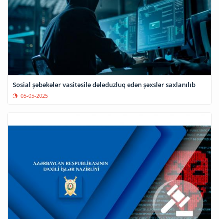
Sosial şəbəkələr vasitəsilə dələduzluq edən şəxslər saxlanılıb
05-05-2025