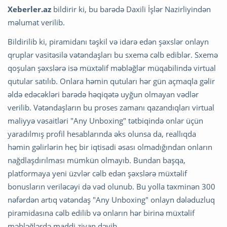
Xeberler.az
bildirir ki, bu barədə Daxili İşlər Nazirliyindən
məlumat verilib.
Bildirilib ki, piramidanı təşkil və idarə edən şəxslər onlayn
qruplar vasitəsilə vətəndaşları bu sxemə cəlb ediblər. Sxemə
qoşulan şəxslərə isə müxtəlif məbləğlər müqabilində virtual
qutular satılıb. Onlara həmin qutuları hər gün açmaqla gəlir
əldə edəcəkləri barədə həqiqətə uyğun olmayan vədlər
verilib. Vətəndaşların bu proses zamanı qazandıqları virtual
maliyyə vəsaitləri "Any Unboxing" tətbiqində onlar üçün
yaradılmış profil hesablarında əks olunsa da, reallıqda
həmin gəlirlərin heç bir iqtisadi əsası olmadığından onların
nağdlaşdırılması mümkün olmayıb. Bundan başqa,
platformaya yeni üzvlər cəlb edən şəxslərə müxtəlif
bonusların veriləcəyi də vəd olunub. Bu yolla təxminən 300
nəfərdən artıq vətəndaş "Any Unboxing" onlayn dələduzluq
piramidasına cəlb edilib və onların hər birinə müxtəlif
məbləğlərdə maddi ziyan dəyib.