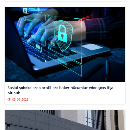
Sosial şəbəkələrdə profillərə haker hücumlar edən şəxs ifşa
olunub
03-09-2025