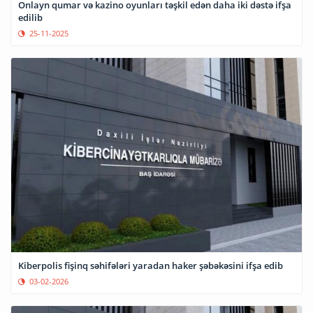
Onlayn qumar və kazino oyunları təşkil edən daha iki dəstə ifşa
edilib
25-11-2025
Kiberpolis fişinq səhifələri yaradan haker şəbəkəsini ifşa edib
03-02-2026