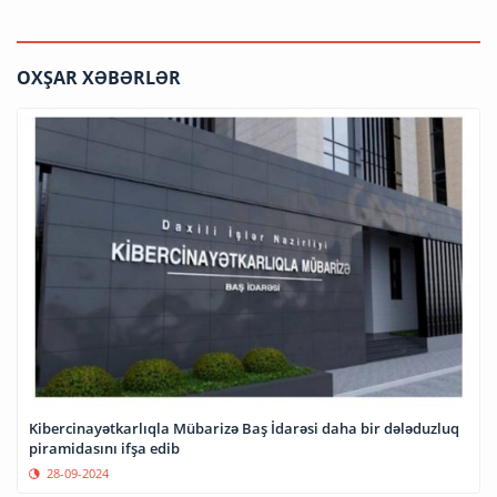
OXŞAR XƏBƏRLƏR
Kibercinayətkarlıqla Mübarizə Baş İdarəsi daha bir dələduzluq
piramidasını ifşa edib
28-09-2024