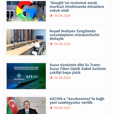
“Google”un məlumat emalı
mərkəzi Hindistanda etirazlara
səbəb olub
06-08-2026
Rəşad Nəbiyev Zəngilanda
vətəndaşların müraciətlərini
dinləyib
06-08-2026
Xəzər dənizinin dibi ilə Trans-
Xəzər Fiber-Optik Kabel Xəttinin
çəkilişi başa çatıb
06-08-2026
AZCON-a "Azərkosmos"la bağlı
yeni səlahiyyətlər verilib
06-08-2026