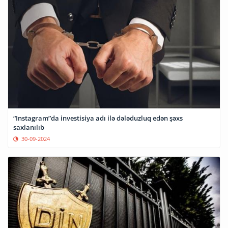
“Instagram”da investisiya adı ilə dələduzluq edən şəxs
saxlanılıb
30-09-2024