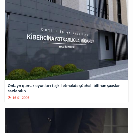
Onlayn qumar oyunları təşkil etməkdə şübhəli bilinən şəxslər
saxlanılıb
16-01-2026