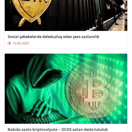
Sosial şəbəkələrdə dələduzluq edən şəxs saxlanılıb
13-09-2025
Bakıda saxta kriptovalyuta – OCOS satan dəstə tutulub