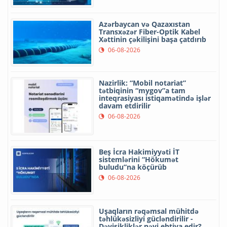
Azərbaycan və Qazaxıstan
Transxəzər Fiber-Optik Kabel
Xəttinin çəkilişini başa çatdırıb
06-08-2026
Nazirlik: “Mobil notariat”
tətbiqinin “mygov”a tam
inteqrasiyası istiqamətində işlər
davam etdirilir
06-08-2026
Beş İcra Hakimiyyəti İT
sistemlərini “Hökumət
buludu”na köçürüb
06-08-2026
Uşaqların rəqəmsal mühitdə
təhlükəsizliyi gücləndirilir -
Dəyişikliklər nəyi ehtiva edir?