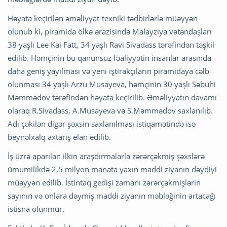
Həyata keçirilən əməliyyat-texniki tədbirlərlə müəyyən
olunub ki, piramida ölkə ərazisində Malayziya vətəndaşları
38 yaşlı Lee Kai Fatt, 34 yaşlı Ravi Sivadass tərəfindən təşkil
edilib. Həmçinin bu qanunsuz fəaliyyətin insanlar arasında
daha geniş yayılması və yeni iştirakçıların piramidaya cəlb
olunması 34 yaşlı Arzu Musayeva, həmçinin 30 yaşlı Səbuhi
Məmmədov tərəfindən həyata keçirilib. Əməliyyatın davamı
olaraq R.Sivadass, A.Musayeva və S.Məmmədov saxlanılıb.
Adı çəkilən digər şəxsin saxlanılması istiqamətində isə
beynəlxalq axtarış elan edilib.
İş üzrə aparılan ilkin araşdırmalarla zərərçəkmiş şəxslərə
ümumilikdə 2,5 milyon manata yaxın maddi ziyanın dəydiyi
müəyyən edilib. İstintaq gedişi zamanı zərərçəkmişlərin
sayının və onlara dəymiş maddi ziyanın məbləğinin artacağı
istisna olunmur.