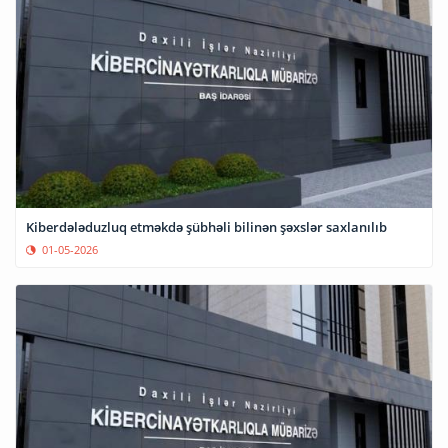
Kiberdələduzluq etməkdə şübhəli bilinən şəxslər saxlanılıb
01-05-2026