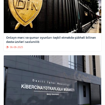
Onlayn mərc və qumar oyunları təşkil etməkdə şübhəli bilinən
dəstə üzvləri saxlanılıb
06-08-2025