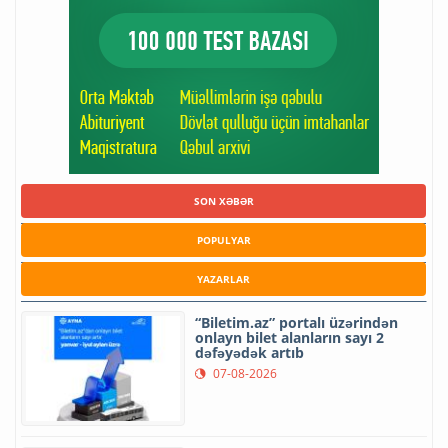
SON XƏBƏR
POPULYAR
YAZARLAR
“Biletim.az” portalı üzərindən
onlayn bilet alanların sayı 2
dəfəyədək artıb
07-08-2026