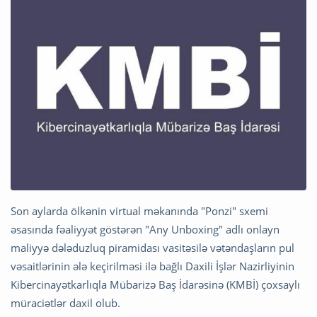
Son aylarda ölkənin virtual məkanında "Ponzi" sxemi
əsasında fəaliyyət göstərən "Any Unboxing" adlı onlayn
maliyyə dələduzluq piramidası vasitəsilə vətəndaşların pul
vəsaitlərinin ələ keçirilməsi ilə bağlı Daxili İşlər Nazirliyinin
Kibercinayətkarlıqla Mübarizə Baş İdarəsinə (KMBİ) çoxsaylı
müraciətlər daxil olub.