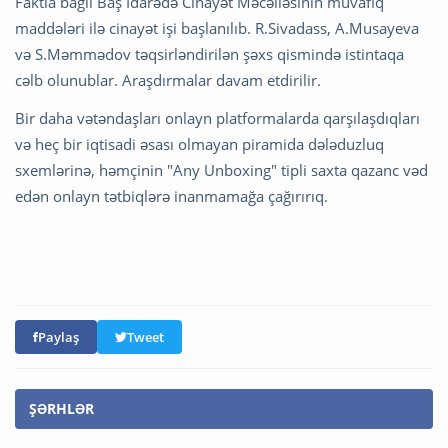
Faktla bağlı Baş İdarədə Cinayət Məcəlləsinin müvafiq
maddələri ilə cinayət işi başlanılıb. R.Sivadass, A.Musayeva
və S.Məmmədov təqsirləndirilən şəxs qismində istintaqa
cəlb olunublar. Araşdırmalar davam etdirilir.
Bir daha vətəndaşları onlayn platformalarda qarşılaşdıqları
və heç bir iqtisadi əsası olmayan piramida dələduzluq
sxemlərinə, həmçinin "Any Unboxing" tipli saxta qazanc vəd
edən onlayn tətbiqlərə inanmamağa çağırırıq.
Paylaş
Tweet
ŞƏRHLƏR