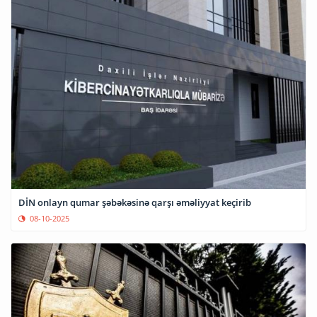
DİN onlayn qumar şəbəkəsinə qarşı əməliyyat keçirib
08-10-2025