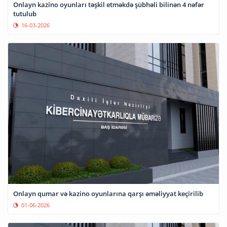
Onlayn kazino oyunları təşkil etməkdə şübhəli bilinən 4 nəfər
tutulub
16-03-2026
Onlayn qumar və kazino oyunlarına qarşı əməliyyat keçirilib
01-06-2026