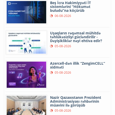
Beş İcra Hakimiyyəti İT
sistemlərini “Hökumət
buludu”na köçürüb
06-08-2026
Uşaqların rəqəmsal mühitdə
təhlükəsizliyi gücləndirilir -
Dəyişikliklər nəyi ehtiva edir?
05-08-2026
Azercell-dən illik “ZengimCELL”
xidməti
05-08-2026
Nazir Qazaxıstanın Prezident
Administrasiyası rəhbərinin
müavini ilə görüşüb
05-08-2026