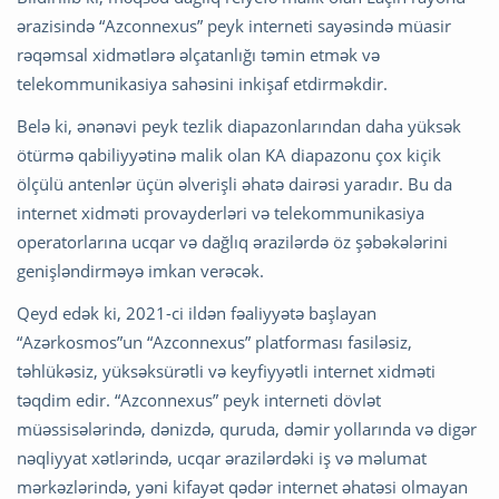
ərazisində “Azconnexus” peyk interneti sayəsində müasir
rəqəmsal xidmətlərə əlçatanlığı təmin etmək və
telekommunikasiya sahəsini inkişaf etdirməkdir.
Belə ki, ənənəvi peyk tezlik diapazonlarından daha yüksək
ötürmə qabiliyyətinə malik olan KA diapazonu çox kiçik
ölçülü antenlər üçün əlverişli əhatə dairəsi yaradır. Bu da
internet xidməti provayderləri və telekommunikasiya
operatorlarına ucqar və dağlıq ərazilərdə öz şəbəkələrini
genişləndirməyə imkan verəcək.
Qeyd edək ki, 2021-ci ildən fəaliyyətə başlayan
“Azərkosmos”un “Azconnexus” platforması fasiləsiz,
təhlükəsiz, yüksəksürətli və keyfiyyətli internet xidməti
təqdim edir. “Azconnexus” peyk interneti dövlət
müəssisələrində, dənizdə, quruda, dəmir yollarında və digər
nəqliyyat xətlərində, ucqar ərazilərdəki iş və məlumat
mərkəzlərində, yəni kifayət qədər internet əhatəsi olmayan