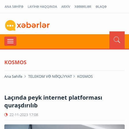
ANA SƏHİFƏ
LAYİHƏ HAQQINDA
ARXİV
XƏBƏRLƏR
ƏLAQƏ
KOSMOS
Ana Səhifə
TELEKOM VƏ NƏQLİYYAT
KOSMOS
Laçında peyk internet platforması
quraşdırılıb
22-11-2023
17:08