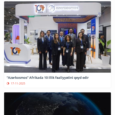
“Azərkosmos” Afrikada 10 illik fəaliyyətini qeyd edir
17-11-2025