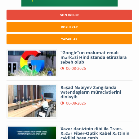
SON XƏBƏR
POPULYAR
YAZARLAR
“Google”un məlumat emalı
mərkəzi Hindistanda etirazlara
səbəb olub
06-08-2026
Rəşad Nəbiyev Zəngilanda
vətəndaşların müraciətlərini
dinləyib
06-08-2026
Xəzər dənizinin dibi ilə Trans-
Xəzər Fiber-Optik Kabel Xəttinin
çəkilişi başa çatıb