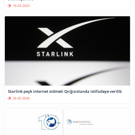
19-03-2025
Starlink peyk internet xidməti Qırğızıstanda istifadəyə verilib
26-05-2026