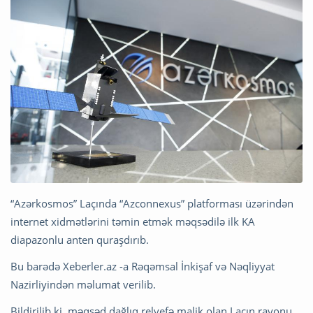
“Azərkosmos” Laçında “Azconnexus” platforması üzərindən
internet xidmətlərini təmin etmək məqsədilə ilk KA
diapazonlu anten quraşdırıb.
Bu barədə Xeberler.az -a Rəqəmsal İnkişaf və Nəqliyyat
Nazirliyindən məlumat verilib.
Bildirilib ki, məqsəd dağlıq relyefə malik olan Laçın rayonu