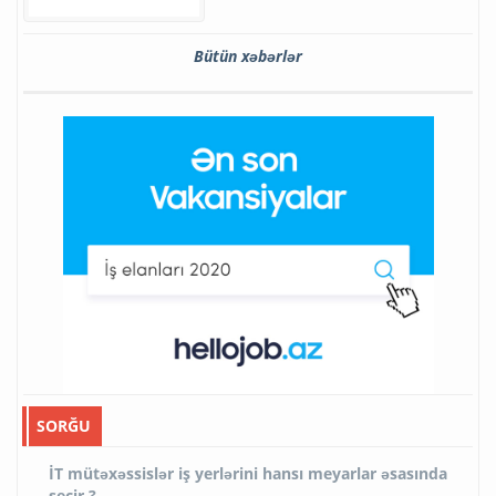
Bütün xəbərlər
SORĞU
İT mütəxəssislər iş yerlərini hansı meyarlar əsasında
seçir ?