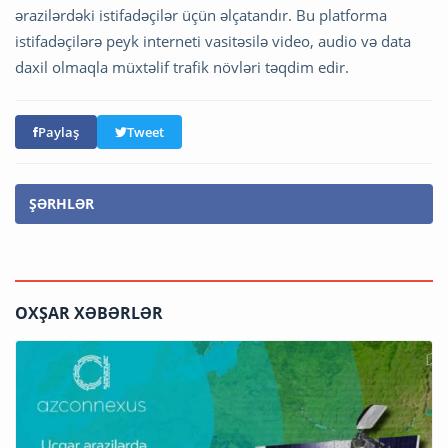
ərazilərdəki istifadəçilər üçün əlçatandır. Bu platforma
istifadəçilərə peyk interneti vasitəsilə video, audio və data
daxil olmaqla müxtəlif trafik növləri təqdim edir.
Paylaş
Tweet
ŞƏRHLƏR
OXŞAR XƏBƏRLƏR