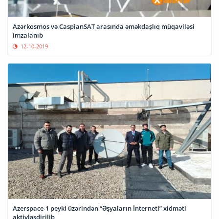
Azərkosmos və CaspianSAT arasında əməkdaşlıq müqaviləsi
imzalanıb
12-10-2019
Azerspace-1 peyki üzərindən “Əşyaların İnterneti” xidməti
aktivləşdirilib