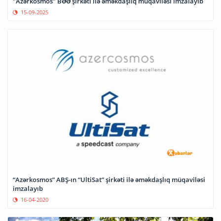
"Azərkosmos" BƏƏ şirkəti ilə əməkdaşlıq müqaviləsi imzalayıb
15-09-2025
“Azərkosmos” ABŞ-ın “UltiSat” şirkəti ilə əməkdaşlıq müqaviləsi
imzalayıb
16-04-2020