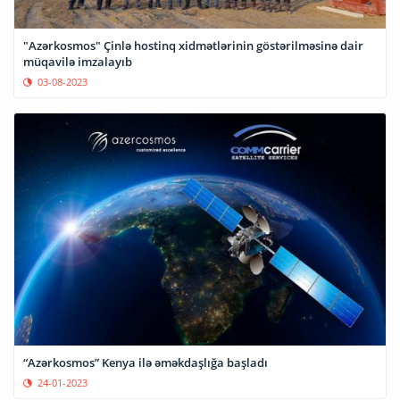
"Azərkosmos" Çinlə hostinq xidmətlərinin göstərilməsinə dair
müqavilə imzalayıb
03-08-2023
“Azərkosmos” Kenya ilə əməkdaşlığa başladı
24-01-2023