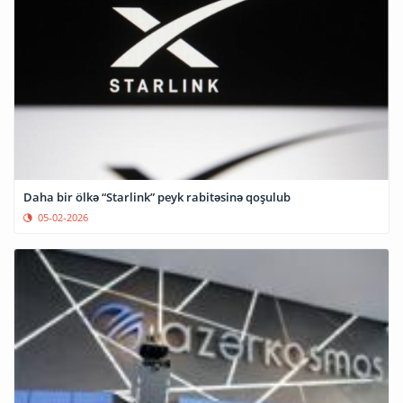
Daha bir ölkə “Starlink” peyk rabitəsinə qoşulub
05-02-2026