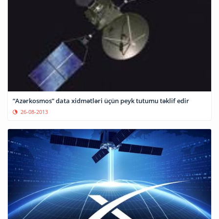
“Azərkosmos” data xidmətləri üçün peyk tutumu təklif edir
26-08-2013