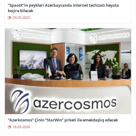
“SpaceX”in peykləri Azərbaycanda internet təchizatı həyata
keçirə biləcək
09-05-2023
“Azərkosmos” Çinin “StarWin” şirkəti ilə əməkdaşlıq edəcək
18-09-2024