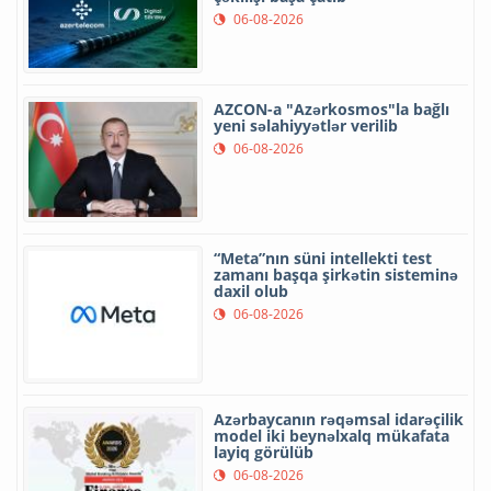
06-08-2026
AZCON-a "Azərkosmos"la bağlı
yeni səlahiyyətlər verilib
06-08-2026
“Meta”nın süni intellekti test
zamanı başqa şirkətin sisteminə
daxil olub
06-08-2026
Azərbaycanın rəqəmsal idarəçilik
model iki beynəlxalq mükafata
layiq görülüb
06-08-2026