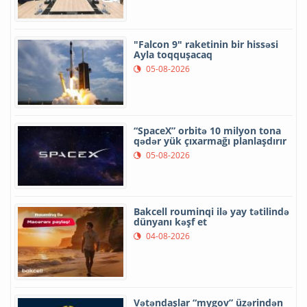
"Falcon 9" raketinin bir hissəsi
Ayla toqquşacaq
05-08-2026
“SpaceX” orbitə 10 milyon tona
qədər yük çıxarmağı planlaşdırır
05-08-2026
Bakcell rouminqi ilə yay tətilində
dünyanı kəşf et
04-08-2026
Vətəndaşlar “mygov” üzərindən