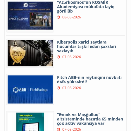
“Azərkosmos”un KOSMİK
Akademiyası mükafata layiq
görülüb
08-08-2026
Kiberpolis xarici saytlara
hücumlar təşkil edən şəxsləri
saxlayıb
07-08-2026
Fitch ABB-nin reytinqini növbəti
dəfə yüksəltdi!
07-08-2026
“Əmək və Məşğulluq”
altsistemində hazırda 65 mindən
çox aktiv vakansiya var
07-08-2026