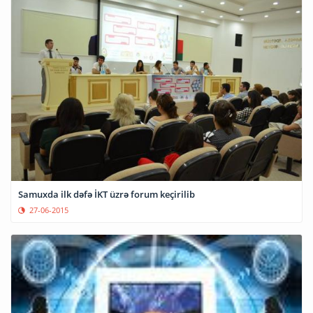
Samuxda ilk dəfə İKT üzrə forum keçirilib
27-06-2015