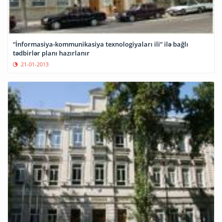
“İnformasiya-kommunikasiya texnologiyaları ili” ilə bağlı
tədbirlər planı hazırlanır
21-01-2013