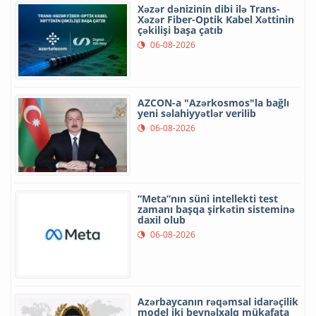
Xəzər dənizinin dibi ilə Trans-
Xəzər Fiber-Optik Kabel Xəttinin
çəkilişi başa çatıb
06-08-2026
AZCON-a "Azərkosmos"la bağlı
yeni səlahiyyətlər verilib
06-08-2026
“Meta”nın süni intellekti test
zamanı başqa şirkətin sisteminə
daxil olub
06-08-2026
Azərbaycanın rəqəmsal idarəçilik
model iki beynəlxalq mükafata