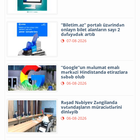
“Biletim.az” portalı üzərindən
onlayn bilet alanların sayı 2
dəfəyədək artıb
07-08-2026
“Google”un məlumat emalı
mərkəzi Hindistanda etirazlara
səbəb olub
06-08-2026
Rəşad Nəbiyev Zəngilanda
vətəndaşların müraciətlərini
dinləyib
06-08-2026