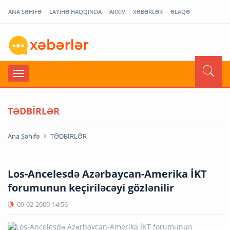
ANA SƏHİFƏ
LAYİHƏ HAQQINDA
ARXİV
XƏBƏRLƏR
ƏLAQƏ
TƏDBİRLƏR
Ana Səhifə
TƏDBİRLƏR
Los-Ancelesdə Azərbaycan-Amerika İKT
forumunun keçiriləcəyi gözlənilir
09-02-2009
14:56