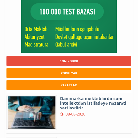
SON XƏBƏR
POPULYAR
YAZARLAR
Danimarka məktəblərdə süni
intellektdən istifadəyə nəzarəti
sərtləşdirir
08-08-2026