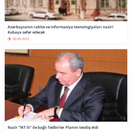
Azərbaycanın rabitə və informasiya texnologiyaları naziri
Kubaya səfər edəcək
30-09-2010
Nazir “İKT ili” ilə bağlı Tədbirlər Planını təsdiq etdi