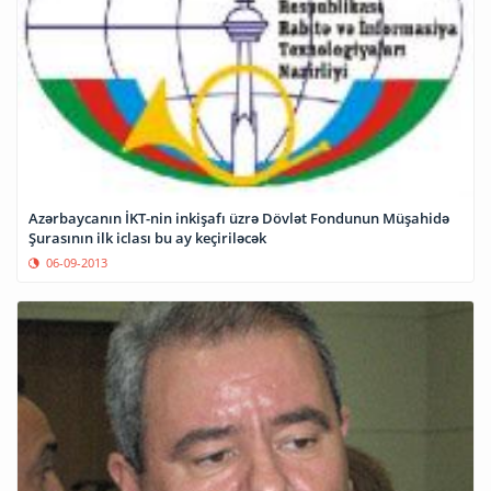
Azərbaycanın İKT-nin inkişafı üzrə Dövlət Fondunun Müşahidə
Şurasının ilk iclası bu ay keçiriləcək
06-09-2013