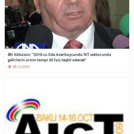
Əli Abbasov: “2010-cu ildə Azərbaycanda İKT sektorunda
gəlirlərin artım tempi 30 faiz təşkil edəcək”
08-12-2010