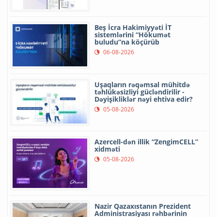
Beş İcra Hakimiyyəti İT
sistemlərini “Hökumət
buludu”na köçürüb
06-08-2026
Uşaqların rəqəmsal mühitdə
təhlükəsizliyi gücləndirilir -
Dəyişikliklər nəyi ehtiva edir?
05-08-2026
Azercell-dən illik “ZengimCELL”
xidməti
05-08-2026
Nazir Qazaxıstanın Prezident
Administrasiyası rəhbərinin