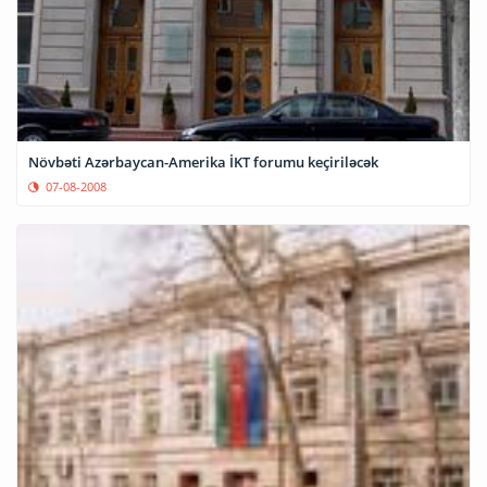
Növbəti Azərbaycan-Amerika İKT forumu keçiriləcək
07-08-2008