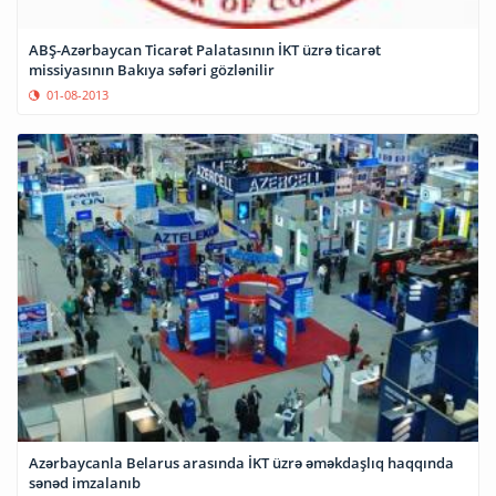
ABŞ-Azərbaycan Ticarət Palatasının İKT üzrə ticarət
missiyasının Bakıya səfəri gözlənilir
01-08-2013
Azərbaycanla Belarus arasında İKT üzrə əməkdaşlıq haqqında
sənəd imzalanıb