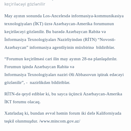
May ayının sonunda Los-Ancelesdə informasiya-kommunikasiya
texnologiyaları (İKT) üzrə Azərbaycan-Amerika forumunun
keçiriləcəyi gözlənilir. Bu barədə Azərbaycan Rabitə və
İnformasiya Texnologiyaları Nazirliyindən (RİTN) “Novosti-
Azərbaycan” informasiya agentliyinin müxbirinə bildiriblər.
“Forumun keçirilməsi cari ilin may ayının 28-nə planlaşdırılır.
Forumun işində Azərbaycan Rabitə və
Informasiya Texnologiyaları naziri Əli Abbasovun iştirak edəcəyi
gözlənilir”, - nazirlikdən bildiriblər.
RİTN-də qeyd ediblər ki, bu sayca üçüncü Azərbaycan-Amerika
İKT forumu olacaq.
Xatırladaq ki, bundan əvvəl həmin forum iki dəfə Kaliforniyada
təşkil olunmuşdur. /www.mincom.gov.az/