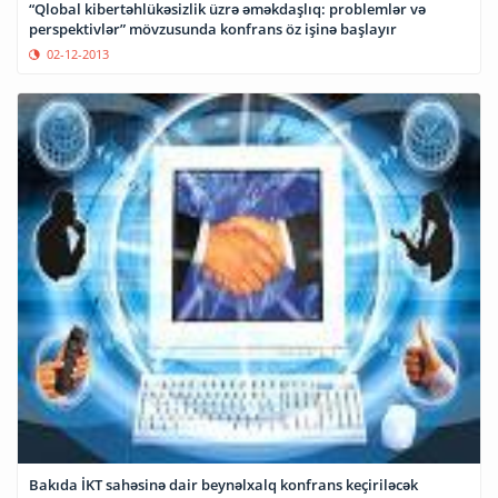
“Qlobal kibertəhlükəsizlik üzrə əməkdaşlıq: problemlər və
perspektivlər” mövzusunda konfrans öz işinə başlayır
02-12-2013
Bakıda İKT sahəsinə dair beynəlxalq konfrans keçiriləcək