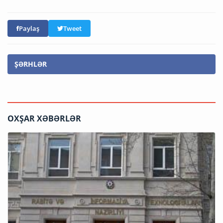
Paylaş
Tweet
ŞƏRHLƏR
OXŞAR XƏBƏRLƏR