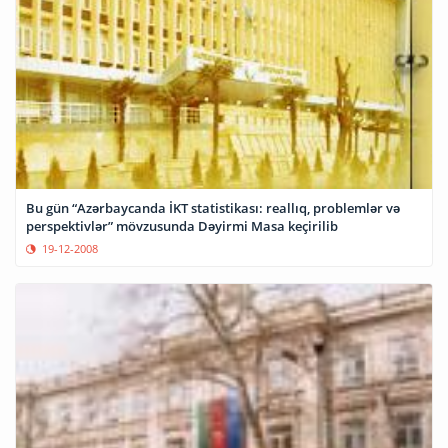
Bu gün “Azərbaycanda İKT statistikası: reallıq, problemlər və
perspektivlər” mövzusunda Dəyirmi Masa keçirilib
19-12-2008