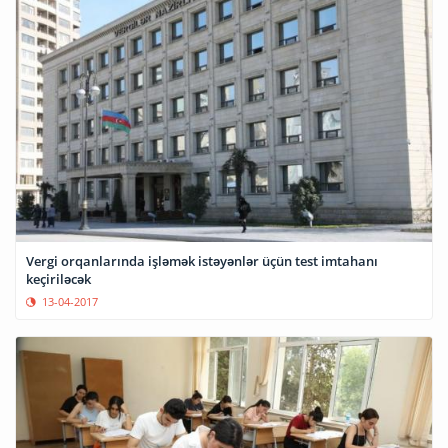
Vergi orqanlarında işləmək istəyənlər üçün tеst imtаhаnı
keçiriləcək
13-04-2017