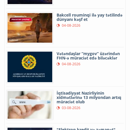
Bakcell rouminqi ilə yay tətilində
dünyanı kəşf et
04-08-2026
Vətəndaşlar “mygov” üzərindən
FHN-ə müraciət edə biləcəklər
04-08-2026
İqtisadiyyat Nazirliyinin
xidmətlərinə 13 milyondan artıq
müraciət olub
03-08-2026
"Elektron kredit və zəmanət"