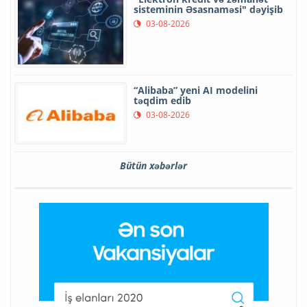
sisteminin Əsasnaməsi" dəyişib
03-08-2026
“Alibaba” yeni AI modelini
təqdim edib
03-08-2026
Bütün xəbərlər