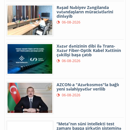
Rəşad Nəbiyev Zəngilanda
vətəndaşların müraciətlərini
dinləyib
06-08-2026
Xəzər dənizinin dibi ilə Trans-
Xəzər Fiber-Optik Kabel Xəttinin
çəkilişi başa çatıb
06-08-2026
AZCON-a "Azərkosmos"la bağlı
yeni səlahiyyətlər verilib
06-08-2026
“Meta”nın süni intellekti test
zamanı başqa şirkətin sisteminə