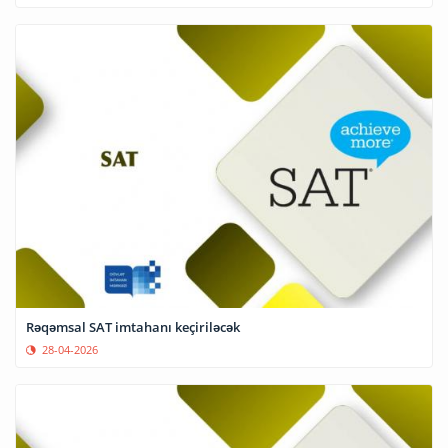
Rəqəmsal SAT imtahanı keçiriləcək
28-04-2026