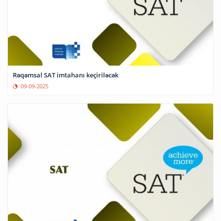
Rəqəmsal SAT imtahanı keçiriləcək
09-09-2025