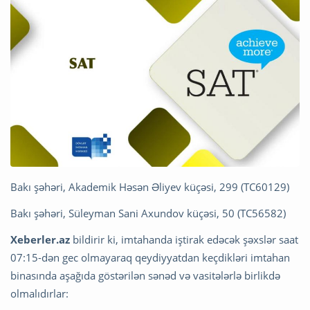
Bakı şəhəri, Akademik Həsən Əliyev küçəsi, 299 (TC60129)
Bakı şəhəri, Süleyman Sani Axundov küçəsi, 50 (TC56582)
Xeberler.az
bildirir ki, imtahanda iştirak edəcək şəxslər saat
07:15-dən gec olmayaraq qeydiyyatdan keçdikləri imtahan
binasında aşağıda göstərilən sənəd və vasitələrlə birlikdə
olmalıdırlar: