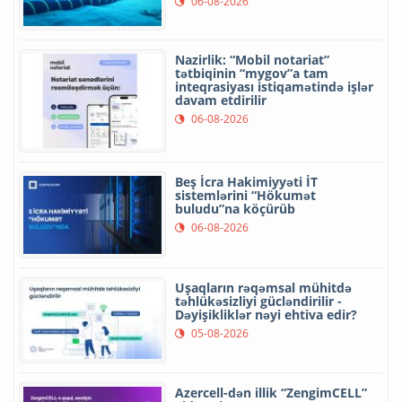
06-08-2026
Nazirlik: “Mobil notariat”
tətbiqinin “mygov”a tam
inteqrasiyası istiqamətində işlər
davam etdirilir
06-08-2026
Beş İcra Hakimiyyəti İT
sistemlərini “Hökumət
buludu”na köçürüb
06-08-2026
Uşaqların rəqəmsal mühitdə
təhlükəsizliyi gücləndirilir -
Dəyişikliklər nəyi ehtiva edir?
05-08-2026
Azercell-dən illik “ZengimCELL”