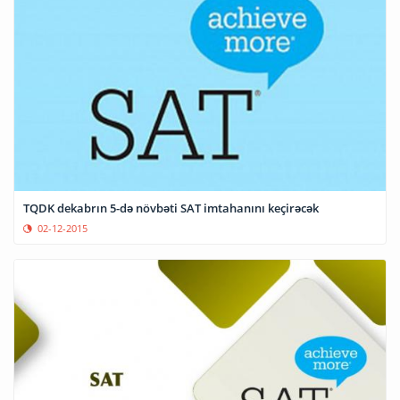
TQDK dekabrın 5-də növbəti SAT imtahanını keçirəcək
02-12-2015