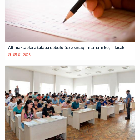
Ali məktəblərə tələbə qəbulu üzrə sınaq imtahanı keçiriləcək
05-01-2023