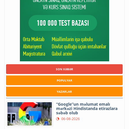
SON XƏBƏR
POPULYAR
YAZARLAR
“Google”un məlumat emalı
mərkəzi Hindistanda etirazlara
səbəb olub
06-08-2026