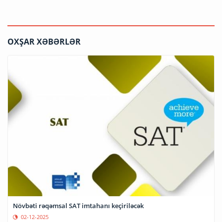
OXŞAR XƏBƏRLƏR
Növbəti rəqəmsal SAT imtahanı keçiriləcək
02-12-2025