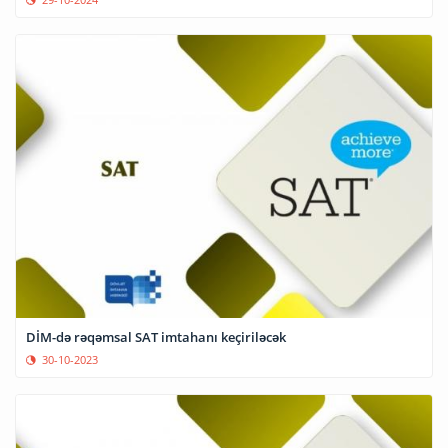
DİM-də rəqəmsal SAT imtahanı keçiriləcək
30-10-2023