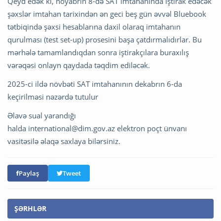
Qeyd edək ki, noyabrın 8-də SAT imtahanında iştirak edəcək
şəxslər imtahan tarixindən ən geci beş gün əvvəl Bluebook
tətbiqində şəxsi hesablarına daxil olaraq imtahanın
qurulması (test set-up) prosesini başa çatdırmalıdırlar. Bu
mərhələ tamamlandıqdan sonra iştirakçılara buraxılış
vərəqəsi onlayn qaydada təqdim ediləcək.
2025-ci ildə növbəti SAT imtahanının dekabrın 6-da
keçirilməsi nəzərdə tutulur
Əlavə sual yarandığı
halda
international@dim.gov.az
elektron poçt ünvanı
vasitəsilə əlaqə saxlaya bilərsiniz.
Paylaş
Tweet
ŞƏRHLƏR