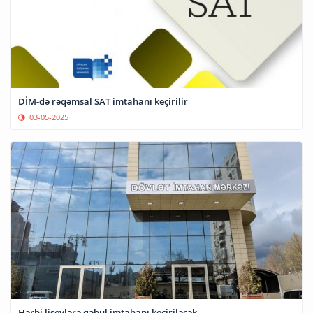
DİM-də rəqəmsal SAT imtahanı keçirilir
03-05-2025
Hərbi liseylərə qəbul imtahanı keçiriləcək