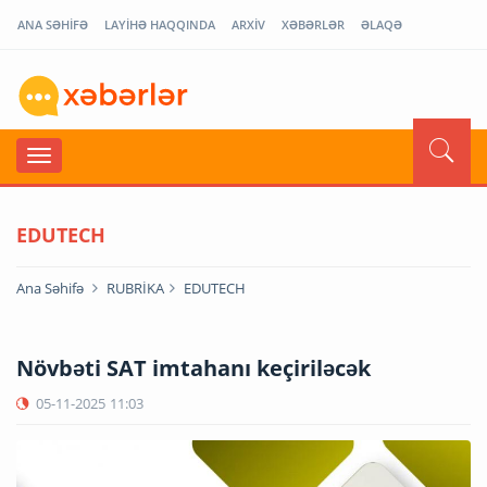
ANA SƏHİFƏ
LAYİHƏ HAQQINDA
ARXİV
XƏBƏRLƏR
ƏLAQƏ
EDUTECH
Ana Səhifə
RUBRİKA
EDUTECH
Növbəti SAT imtahanı keçiriləcək
05-11-2025
11:03