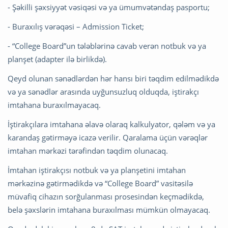
- Şəkilli şəxsiyyət vəsiqəsi və ya ümumvətəndaş pasportu;
- Buraxılış vərəqəsi – Admission Ticket;
- “College Board”un tələblərinə cavab verən notbuk və ya
planşet (adapter ilə birlikdə).
Qeyd olunan sənədlərdən hər hansı biri təqdim edilmədikdə
və ya sənədlər arasında uyğunsuzluq olduqda, iştirakçı
imtahana buraxılmayacaq.
İştirakçılara imtahana əlavə olaraq kalkulyator, qələm və ya
karandaş gətirməyə icazə verilir. Qaralama üçün vərəqlər
imtahan mərkəzi tərəfindən təqdim olunacaq.
İmtahan iştirakçısı notbuk və ya planşetini imtahan
mərkəzinə gətirmədikdə və “College Board” vasitəsilə
müvafiq cihazın sorğulanması prosesindən keçmədikdə,
belə şəxslərin imtahana buraxılması mümkün olmayacaq.