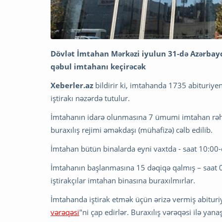
Dövlət İmtahan Mərkəzi iyulun
31-də Azərbayc
qəbul imtahanı keçirəcək
Xeberler.az
bildirir ki, imtahanda 1735 abituriye
iştirakı nəzərdə tutulur.
İmtahanın idarə olunmasına 7 ümumi imtahan rəhb
buraxılış rejimi əməkdaşı (mühafizə) cəlb edilib.
İmtahan bütün binalarda eyni vaxtda - saat 10:00-
İmtahanın başlanmasına 15 dəqiqə qalmış – saat 09
iştirakçılar imtahan binasına buraxılmırlar.
İmtahanda iştirak etmək üçün ərizə vermiş abituriy
vərəqəsi
"ni çap edirlər. Buraxılış vərəqəsi ilə yan