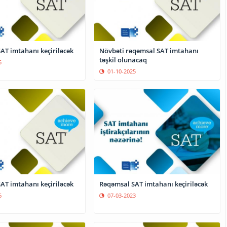
Növbəti rəqəmsal SAT imtahanı
AT imtahanı keçiriləcək
təşkil olunacaq
5
01-10-2025
AT imtahanı keçiriləcək
Rəqəmsal SAT imtahanı keçiriləcək
6
07-03-2023