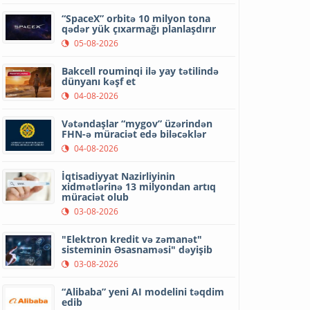
“SpaceX” orbitə 10 milyon tona
qədər yük çıxarmağı planlaşdırır
05-08-2026
Bakcell rouminqi ilə yay tətilində
dünyanı kəşf et
04-08-2026
Vətəndaşlar “mygov” üzərindən
FHN-ə müraciət edə biləcəklər
04-08-2026
İqtisadiyyat Nazirliyinin
xidmətlərinə 13 milyondan artıq
müraciət olub
03-08-2026
"Elektron kredit və zəmanət"
sisteminin Əsasnaməsi" dəyişib
03-08-2026
“Alibaba” yeni AI modelini təqdim
edib