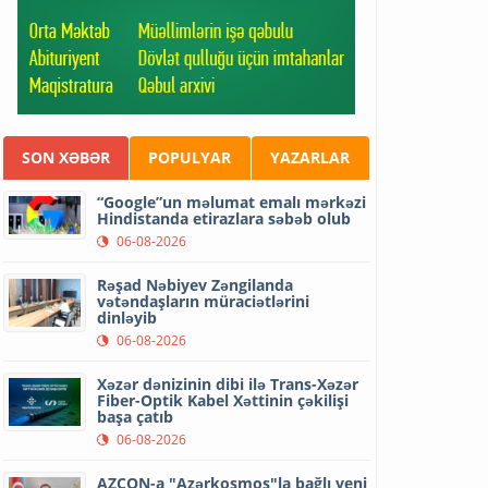
SON XƏBƏR
POPULYAR
YAZARLAR
“Google”un məlumat emalı mərkəzi
Hindistanda etirazlara səbəb olub
06-08-2026
Rəşad Nəbiyev Zəngilanda
vətəndaşların müraciətlərini
dinləyib
06-08-2026
Xəzər dənizinin dibi ilə Trans-Xəzər
Fiber-Optik Kabel Xəttinin çəkilişi
başa çatıb
06-08-2026
AZCON-a "Azərkosmos"la bağlı yeni