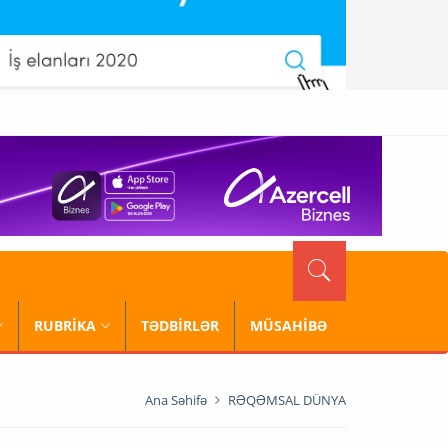
RUBRİKA
TƏDBİRLƏR
MÜSAHİBƏ
Ana Səhifə
RƏQƏMSAL DÜNYA