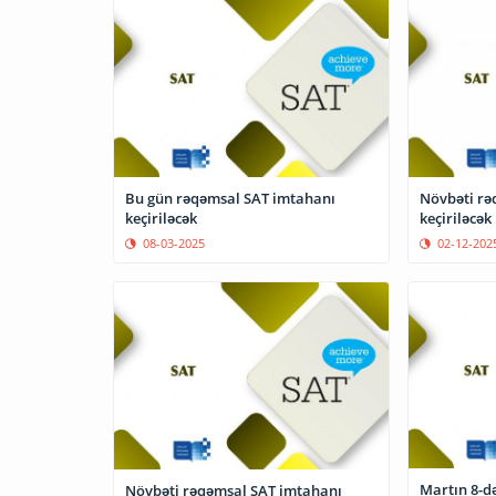
Bu gün rəqəmsal SAT imtahanı
Növbəti rə
keçiriləcək
keçiriləcək
08-03-2025
02-12-202
Martın 8-d
Növbəti rəqəmsal SAT imtahanı