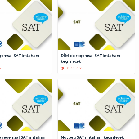
qəmsal SAT imtahanı
DİM-də rəqəmsal SAT imtahanı
keçiriləcək
5
30-10-2023
ə rəqəmsal SAT imtahanı
Növbəti SAT imtahanı keçiriləcək