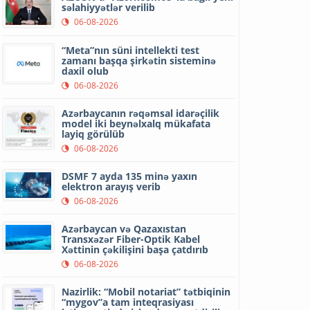
səlahiyyətlər verilib
06-08-2026
“Meta”nın süni intellekti test
zamanı başqa şirkətin sisteminə
daxil olub
06-08-2026
Azərbaycanın rəqəmsal idarəçilik
model iki beynəlxalq mükafata
layiq görülüb
06-08-2026
DSMF 7 ayda 135 minə yaxın
elektron arayış verib
06-08-2026
Azərbaycan və Qazaxıstan
Transxəzər Fiber-Optik Kabel
Xəttinin çəkilişini başa çatdırıb
06-08-2026
Nazirlik: “Mobil notariat” tətbiqinin
“mygov”a tam inteqrasiyası