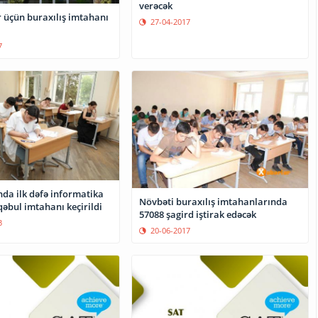
verəcək
ər üçün buraxılış imtahanı
27-04-2017
7
da ilk dəfə informatika
Növbəti buraxılış imtahanlarında
qəbul imtahanı keçirildi
57088 şagird iştirak edəcək
3
20-06-2017