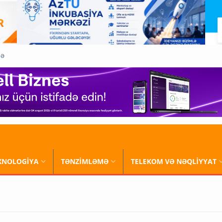
QƏ
XNOLOGİYA
TƏNZİMLƏMƏ
TELEKOM VƏ NƏQLİYYAT