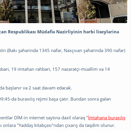
an Respublikası Müdafiə Nazirliyinin hərbi liseylərinə
ntin (Bakı şəhərində 1345 nəfər, Naxçıvan şəhərində 390 nəfər)
əri, 19 imtahan rəhbəri, 157 nəzarətçi-müəllim və 14
da başlanır və 2 saat davam edəcək.
:45-də buraxılış rejimi başa çatır. Bundan sonra gələn
entlər DİM-in internet saytına daxil olaraq "
İmtahana buraxılış
aşı onlara "Yaddaş kitabçası"ndan çıxarış da təqdim olunur.