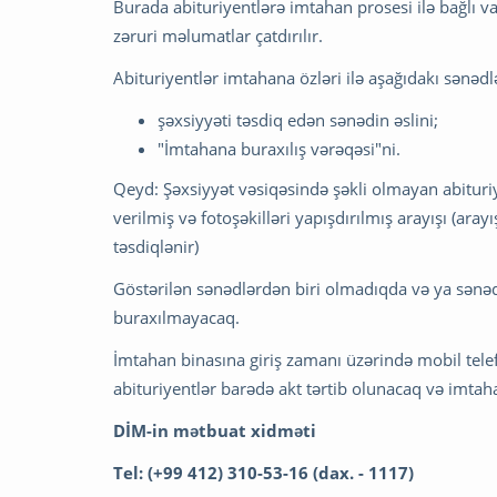
Burada abituriyentlərə imtahan prosesi ilə bağlı va
zəruri məlumatlar çatdırılır.
Abituriyentlər imtahana özləri ilə aşağıdakı sənədlə
şəxsiyyəti təsdiq edən sənədin əslini;
"İmtahana buraxılış vərəqəsi"ni.
Qeyd: Şəxsiyyət vəsiqəsində şəkli olmayan abituriy
verilmiş və fotoşəkilləri yapışdırılmış arayışı (ara
təsdiqlənir)
Göstərilən sənədlərdən biri olmadıqda və ya sənə
buraxılmayacaq.
İmtahan binasına giriş zamanı üzərində mobil tele
abituriyentlər barədə akt tərtib olunacaq və imta
DİM-in mətbuat xidməti
Tеl: (+99 412) 310-53-16 (dax. - 1117)