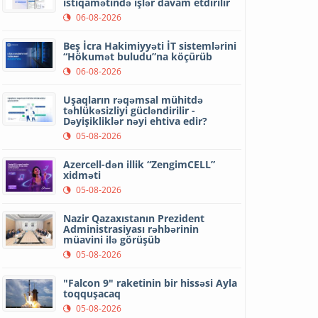
istiqamətində işlər davam etdirilir
06-08-2026
Beş İcra Hakimiyyəti İT sistemlərini
“Hökumət buludu”na köçürüb
06-08-2026
Uşaqların rəqəmsal mühitdə
təhlükəsizliyi gücləndirilir -
Dəyişikliklər nəyi ehtiva edir?
05-08-2026
Azercell-dən illik “ZengimCELL”
xidməti
05-08-2026
Nazir Qazaxıstanın Prezident
Administrasiyası rəhbərinin
müavini ilə görüşüb
05-08-2026
"Falcon 9" raketinin bir hissəsi Ayla
toqquşacaq
05-08-2026