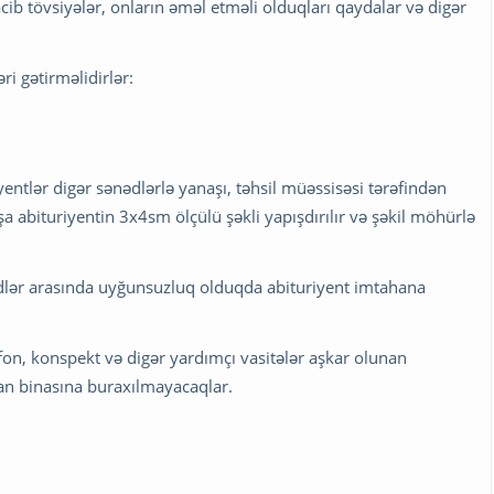
cib tövsiyələr, onların əməl etməli olduqları qaydalar və digər
ri gətirməlidirlər:
entlər digər sənədlərlə yanaşı, təhsil müəssisəsi tərəfindən
yışa abituriyentin 3x4sm ölçülü şəkli yapışdırılır və şəkil möhürlə
dlər arasında uyğunsuzluq olduqda abituriyent imtahana
fon, konspekt və digər yardımçı vasitələr aşkar olunan
han binasına buraxılmayacaqlar.