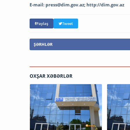
E-mail:
press@dim.gov.az
; http://dim.gov.az
Paylaş
Tweet
ŞƏRHLƏR
OXŞAR XƏBƏRLƏR