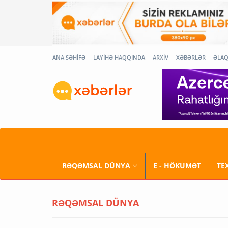
ANA SƏHİFƏ
LAYİHƏ HAQQINDA
ARXİV
XƏBƏRLƏR
ƏLA
RƏQƏMSAL DÜNYA
E - HÖKUMƏT
TE
RƏQƏMSAL DÜNYA