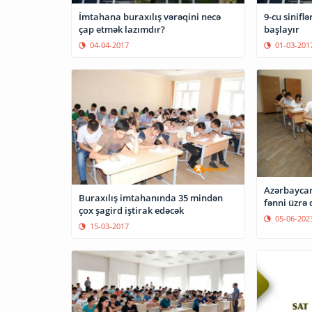
İmtahana buraxılış vərəqini necə
9-cu sinifl
çap etmək lazımdır?
başlayır
04-04-2017
01-03-201
Azərbaycan
Buraxılış imtahanında 35 mindən
fənni üzrə 
çox şagird iştirak edəcək
05-06-202
15-03-2017