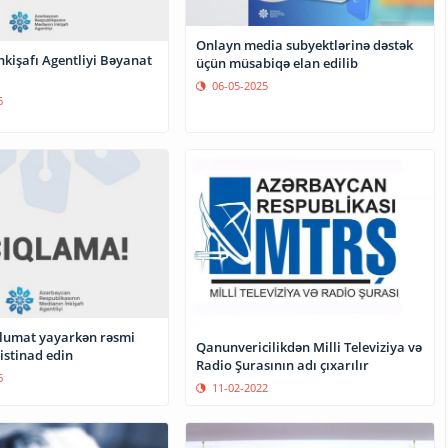
Onlayn media subyektlərinə dəstək
kişafı Agentliyi Bəyanat
üçün müsabiqə elan edilib
06-05-2025
6
lumat yayarkən rəsmi
Qanunvericilikdən Milli Televiziya və
istinad edin
Radio Şurasının adı çıxarılır
6
11-02-2022