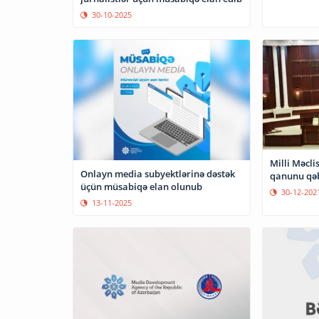
30-10-2025
Milli Məcli
Onlayn media subyektlərinə dəstək
qanunu qəb
üçün müsabiqə elan olunub
30-12-202
13-11-2025