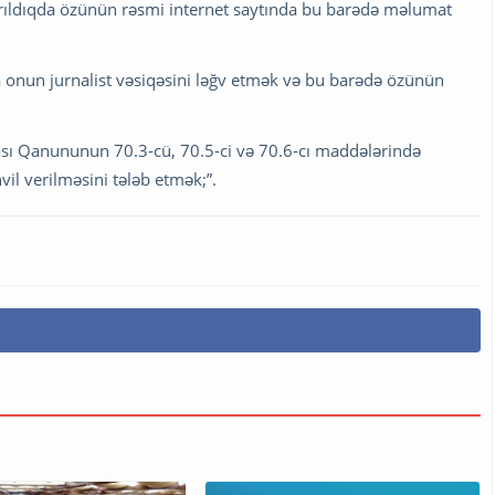
rıldıqda özünün rəsmi internet saytında bu barədə məlumat
da onun jurnalist vəsiqəsini ləğv etmək və bu barədə özünün
sı Qanununun 70.3-cü, 70.5-ci və 70.6-cı maddələrində
vil verilməsini tələb etmək;”.