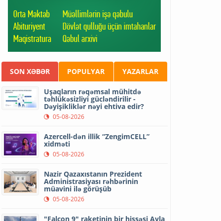
SON XƏBƏR
POPULYAR
YAZARLAR
Uşaqların rəqəmsal mühitdə
təhlükəsizliyi gücləndirilir -
Dəyişikliklər nəyi ehtiva edir?
05-08-2026
Azercell-dən illik “ZengimCELL”
xidməti
05-08-2026
Nazir Qazaxıstanın Prezident
Administrasiyası rəhbərinin
müavini ilə görüşüb
05-08-2026
"Falcon 9" raketinin bir hissəsi Ayla