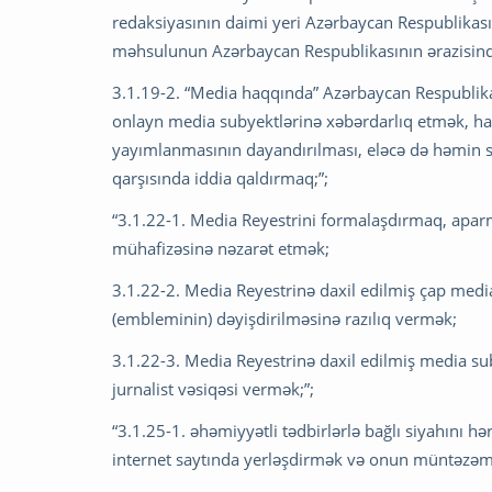
redaksiyasının daimi yeri Azərbaycan Respublikas
məhsulunun Azərbaycan Respublikasının ərazisində 
3.1.19-2. “Media haqqında” Azərbaycan Respublik
onlayn media subyektlərinə xəbərdarlıq etmək, hab
yayımlanmasının dayandırılması, eləcə də həmin 
qarşısında iddia qaldırmaq;”;
“3.1.22-1. Media Reyestrini formalaşdırmaq, apar
mühafizəsinə nəzarət etmək;
3.1.22-2. Media Reyestrinə daxil edilmiş çap medi
(embleminin) dəyişdirilməsinə razılıq vermək;
3.1.22-3. Media Reyestrinə daxil edilmiş media sub
jurnalist vəsiqəsi vermək;”;
“3.1.25-1. əhəmiyyətli tədbirlərlə bağlı siyahını h
internet saytında yerləşdirmək və onun müntəzəm