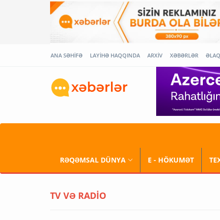
ANA SƏHİFƏ
LAYİHƏ HAQQINDA
ARXİV
XƏBƏRLƏR
ƏLA
RƏQƏMSAL DÜNYA
E - HÖKUMƏT
TE
TV VƏ RADİO