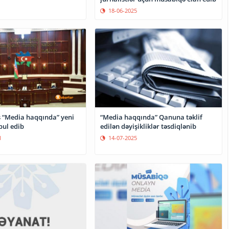
18-06-2025
s “Media haqqında” yeni
“Media haqqında” Qanuna təklif
ul edib
edilən dəyişikliklər təsdiqlənib
1
14-07-2025