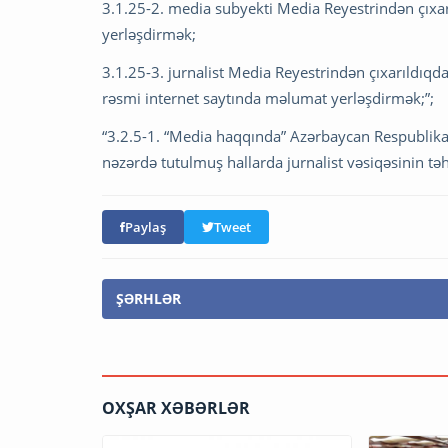
3.1.25-2. media subyekti Media Reyestrindən çıxa
yerləşdirmək;
3.1.25-3. jurnalist Media Reyestrindən çıxarıldıq
rəsmi internet saytında məlumat yerləşdirmək;”;
“3.2.5-1. “Media haqqında” Azərbaycan Respublika
nəzərdə tutulmuş hallarda jurnalist vəsiqəsinin təh
Paylaş
Tweet
ŞƏRHLƏR
OXŞAR XƏBƏRLƏR