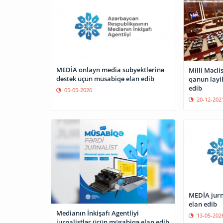
MEDİA onlayn media subyektlərinə
Milli Məcl
dəstək üçün müsabiqə elan edib
qanun layi
edib
05-05-2026
20-12-202
MEDİA jurn
elan edib
Medianın İnkişafı Agentliyi
13-05-202
jurnalistlər üçün müsabiqə elan edib