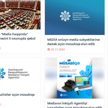
is “Media haqqında”
həsini II oxunuşda qəbul
MEDİA onlayn media subyektlərinə
dəstək üçün müsabiqə elan edib
1
25-11-2024
alistlər üçün müsabiqə
Medianın İnkişafı Agentliyi
6
jurnalistlər üçün müsabiqə elan edib