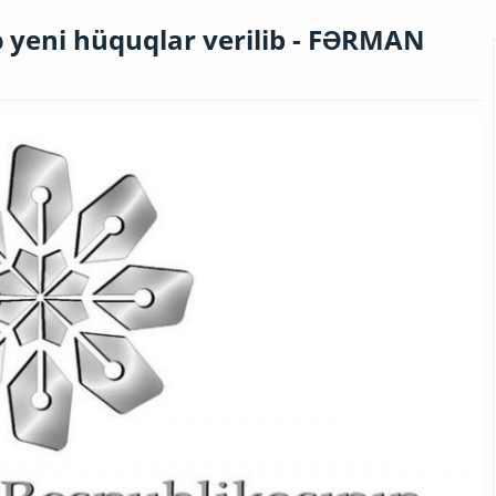
ə yeni hüquqlar verilib - FƏRMAN