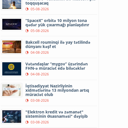
toqquşacaq
05-08-2026
“SpaceX” orbitə 10 milyon tona
qədər yük çıxarmağı planlaşdırır
05-08-2026
Bakcell rouminqi ilə yay tətilində
dünyanı kəşf et
04-08-2026
Vətəndaşlar “mygov” üzərindən
FHN-ə müraciət edə biləcəklər
04-08-2026
İqtisadiyyat Nazirliyinin
xidmətlərinə 13 milyondan artıq
müraciət olub
03-08-2026
"Elektron kredit və zəmanət"
sisteminin Əsasnaməsi" dəyişib
03-08-2026