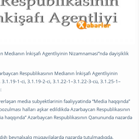
n Medianın İnkişafı Agentliyinin Nizamnaməsi”ndə dəyişiklik
rbaycan Respublikasının Medianın İnkişafı Agentliyinin
.1.19-1-ci, 3.1.19-2-ci, 3.1.22-1–3.1.22-3-cü, 3.1.25-1–
:
erləşən media subyektlərinin fəaliyyətində “Media haqqında”
ozulması halları aşkar edildikdə Azərbaycan Respublikasının
edia haqqında” Azərbaycan Respublikasının Qanununda nəzərdə
xdığı beynəlxalq müqavilələrdə nəzərdə tutulmadıqda,