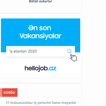
Bütün xəbərlər
SORĞU
İT mütəxəssislər iş yerlərini hansı meyarlar