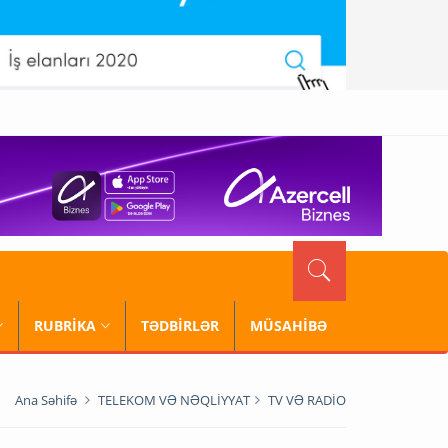
RUBRİKA
TƏDBİRLƏR
MÜSAHİBƏ
Ana Səhifə
TELEKOM VƏ NƏQLİYYAT
TV VƏ RADİO