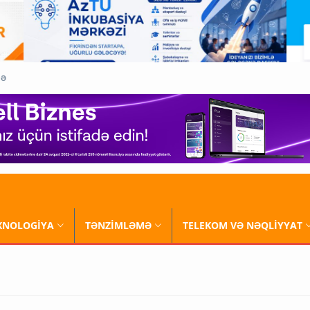
QƏ
XNOLOGİYA
TƏNZİMLƏMƏ
TELEKOM VƏ NƏQLİYYAT