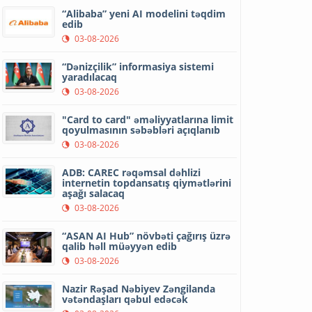
“Alibaba” yeni AI modelini təqdim
edib
03-08-2026
“Dənizçilik” informasiya sistemi
yaradılacaq
03-08-2026
"Card to card" əməliyyatlarına limit
qoyulmasının səbəbləri açıqlanıb
03-08-2026
ADB: CAREC rəqəmsal dəhlizi
internetin topdansatış qiymətlərini
aşağı salacaq
03-08-2026
“ASAN AI Hub” növbəti çağırış üzrə
qalib həll müəyyən edib
03-08-2026
Nazir Rəşad Nəbiyev Zəngilanda
vətəndaşları qəbul edəcək