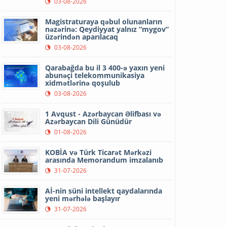
03-08-2026
Magistraturaya qəbul olunanların
nəzərinə: Qeydiyyat yalnız “mygov”
üzərindən aparılacaq
03-08-2026
Qarabağda bu il 3 400-ə yaxın yeni
abunəçi telekommunikasiya
xidmətlərinə qoşulub
03-08-2026
1 Avqust - Azərbaycan Əlifbası və
Azərbaycan Dili Günüdür
01-08-2026
KOBİA və Türk Ticarət Mərkəzi
arasında Memorandum imzalanıb
31-07-2026
Aİ-nin süni intellekt qaydalarında
yeni mərhələ başlayır
31-07-2026