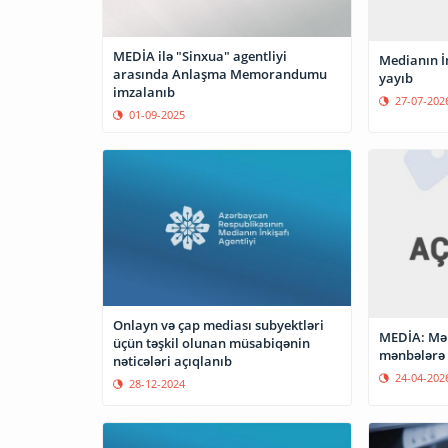
MEDİA ilə "Sinxua" agentliyi
Medianın İn
arasında Anlaşma Memorandumu
yayıb
imzalanıb
27-07-202
01-09-2025
Onlayn və çap mediası subyektləri
MEDİA: Mə
üçün təşkil olunan müsabiqənin
mənbələrə 
nəticələri açıqlanıb
24-04-202
28-12-2024