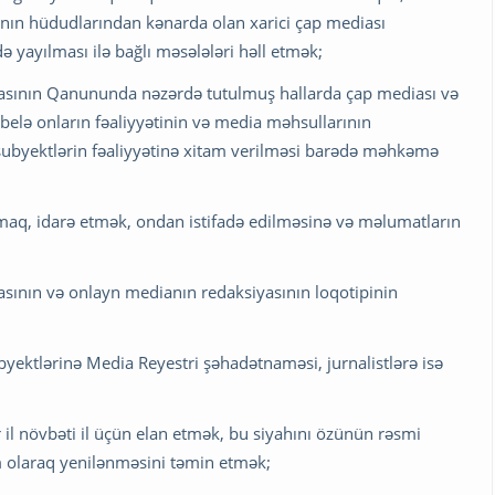
ının hüdudlarından kənarda olan xarici çap mediası
yayılması ilə bağlı məsələləri həll etmək;
asının Qanununda nəzərdə tutulmuş hallarda çap mediası və
elə onların fəaliyyətinin və media məhsullarının
subyektlərin fəaliyyətinə xitam verilməsi barədə məhkəmə
maq, idarə etmək, ondan istifadə edilməsinə və məlumatların
asının və onlayn medianın redaksiyasının loqotipinin
yektlərinə Media Reyestri şəhadətnaməsi, jurnalistlərə isə
ər il növbəti il üçün elan etmək, bu siyahını özünün rəsmi
 olaraq yenilənməsini təmin etmək;