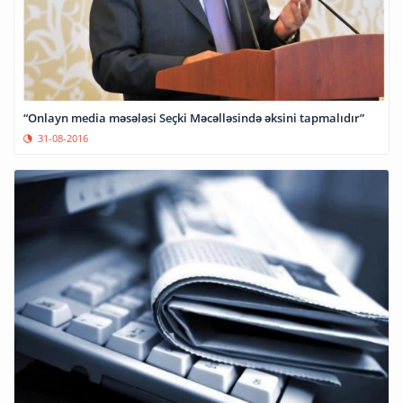
“Onlayn media məsələsi Seçki Məcəlləsində əksini tapmalıdır”
31-08-2016