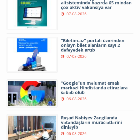
altsistemində hazırda 65 mindən
çox aktiv vakansiya var
07-08-2026
“Biletim.az” portalı üzərindən
onlayn bilet alanların sayı 2
dəfəyədək artıb
07-08-2026
“Google”un məlumat emalı
mərkəzi Hindistanda etirazlara
səbəb olub
06-08-2026
Rəşad Nəbiyev Zəngilanda
vətəndaşların müraciətlərini
dinləyib
06-08-2026