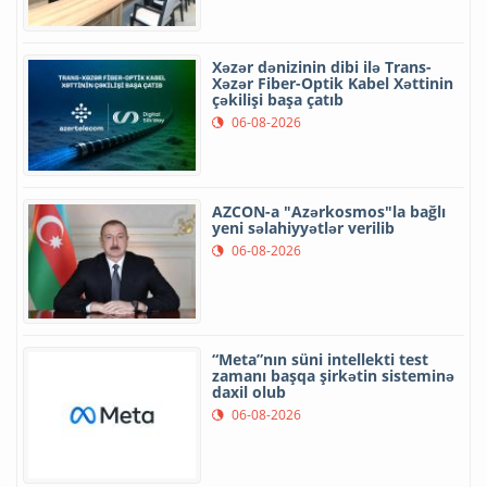
Xəzər dənizinin dibi ilə Trans-
Xəzər Fiber-Optik Kabel Xəttinin
çəkilişi başa çatıb
06-08-2026
AZCON-a "Azərkosmos"la bağlı
yeni səlahiyyətlər verilib
06-08-2026
“Meta”nın süni intellekti test
zamanı başqa şirkətin sisteminə
daxil olub
06-08-2026