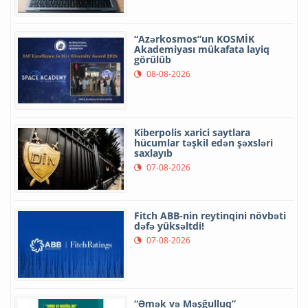
“Azərkosmos”un KOSMİK
Akademiyası mükafata layiq
görülüb
08-08-2026
Kiberpolis xarici saytlara
hücumlar təşkil edən şəxsləri
saxlayıb
07-08-2026
Fitch ABB-nin reytinqini növbəti
dəfə yüksəltdi!
07-08-2026
“Əmək və Məşğulluq”