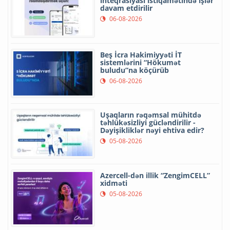
inteqrasiyası istiqamətində işlər
davam etdirilir
06-08-2026
Beş İcra Hakimiyyəti İT
sistemlərini “Hökumət
buludu”na köçürüb
06-08-2026
Uşaqların rəqəmsal mühitdə
təhlükəsizliyi gücləndirilir -
Dəyişikliklər nəyi ehtiva edir?
05-08-2026
Azercell-dən illik “ZengimCELL”
xidməti
05-08-2026