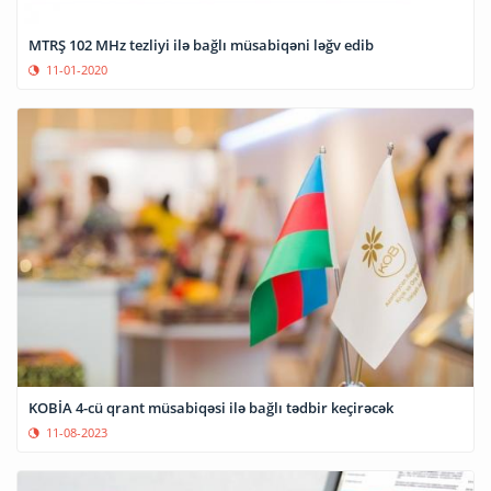
MTRŞ 102 MHz tezliyi ilə bağlı müsabiqəni ləğv edib
11-01-2020
KOBİA 4-cü qrant müsabiqəsi ilə bağlı tədbir keçirəcək
11-08-2023