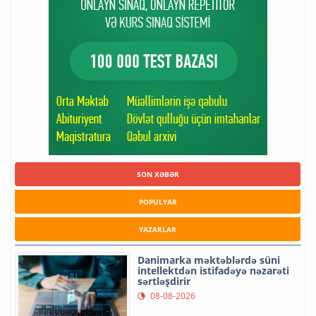
SON XƏBƏR
POPULYAR
YAZARLAR
Danimarka məktəblərdə süni
intellektdən istifadəyə nəzarəti
sərtləşdirir
08-08-2026