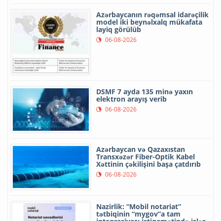
Azərbaycanın rəqəmsal idarəçilik
model iki beynəlxalq mükafata
layiq görülüb
06-08-2026
DSMF 7 ayda 135 minə yaxın
elektron arayış verib
06-08-2026
Azərbaycan və Qazaxıstan
Transxəzər Fiber-Optik Kabel
Xəttinin çəkilişini başa çatdırıb
06-08-2026
Nazirlik: “Mobil notariat”
tətbiqinin “mygov”a tam