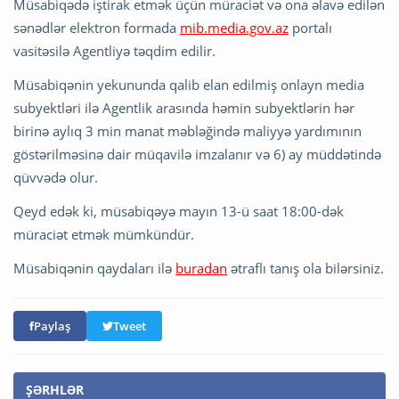
Müsabiqədə iştirak etmək üçün müraciət və ona əlavə edilən
sənədlər elektron formada
mib.media.gov.az
portalı
vasitəsilə Agentliyə təqdim edilir.
Müsabiqənin yekununda qalib elan edilmiş onlayn media
subyektləri ilə Agentlik arasında həmin subyektlərin hər
birinə aylıq 3 min manat məbləğində maliyyə yardımının
göstərilməsinə dair müqavilə imzalanır və 6) ay müddətində
qüvvədə olur.
Qeyd edək ki, müsabiqəyə mayın 13-ü saat 18:00-dək
müraciət etmək mümkündür.
Müsabiqənin qaydaları ilə
buradan
ətraflı tanış ola bilərsiniz.
Paylaş
Tweet
ŞƏRHLƏR