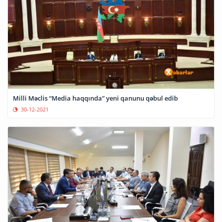
Milli Məclis “Media haqqında” yeni qanunu qəbul edib
30-12-2021