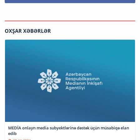
OXŞAR XƏBƏRLƏR
MEDİA onlayn media subyektlərinə dəstək üçün müsabiqə elan
edib