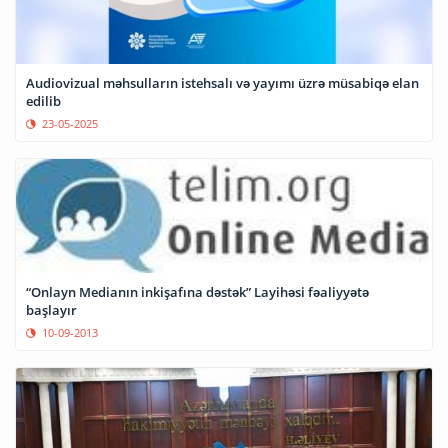
Audiovizual məhsulların istehsalı və yayımı üzrə müsabiqə elan
edilib
23-05-2025
“Onlayn Medianın inkişafına dəstək” Layihəsi fəaliyyətə
başlayır
10-09-2013