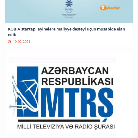
KOBİA startap layihələrə maliyyə dəstəyi üçün müsabiqə elan
edib
10-02-2021