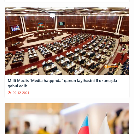
Milli Məclis “Media haqqında” qanun layihəsini II oxunuşda
qəbul edib
20-12-2021