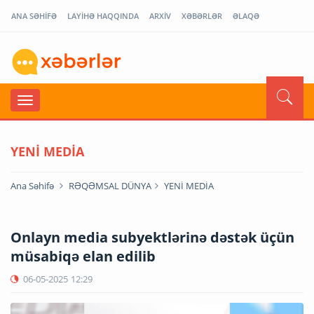
ANA SƏHİFƏ
LAYİHƏ HAQQINDA
ARXİV
XƏBƏRLƏR
ƏLAQƏ
YENİ MEDİA
Ana Səhifə
RƏQƏMSAL DÜNYA
YENİ MEDİA
Onlayn media subyektlərinə dəstək üçün
müsabiqə elan edilib
06-05-2025
12:29