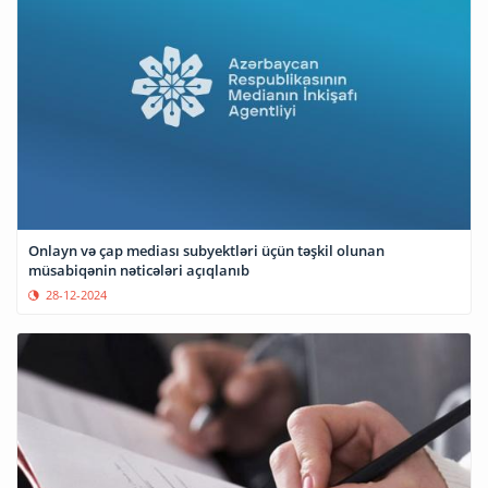
Onlayn və çap mediası subyektləri üçün təşkil olunan
müsabiqənin nəticələri açıqlanıb
28-12-2024