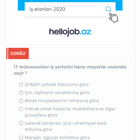
SORĞU
İT mütəxəssislər iş yerlərini hansı meyarlar əsasında
seçir ?
Şirkətin yüksək statusuna görə
İşin, layihənin xarakterinə görə
Əmək müqaviləsinin olmasına görə
Yüksək əmək haqqına, mükafatlara və digər
güzəştlərə görə
Gələcək karyerası üçün əhəmiyyət kəsb
etdiyinə görə
Maraqlı, işgüzar kollektivə görə