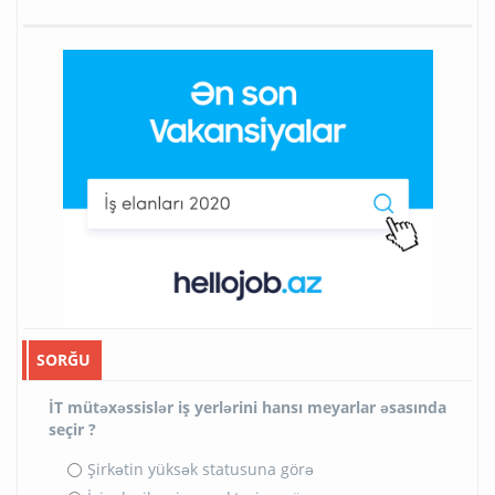
SORĞU
İT mütəxəssislər iş yerlərini hansı meyarlar əsasında
seçir ?
Şirkətin yüksək statusuna görə