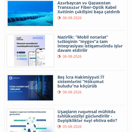
Azərbaycan və Qazaxıstan
Transxəzər Fiber-Optik Kabel
Xəttinin çəkilişini başa çatdırıb
06-08-2026
Nazirlik: “Mobil notariat”
tətbiqinin “mygov”a tam
inteqrasiyası istiqamətində işlər
davam etdirilir
06-08-2026
Beş İcra Hakimiyyəti İT
sistemlərini “Hökumət
buludu”na köçürüb
06-08-2026
Uşaqların rəqəmsal mühitdə
təhlükəsizliyi gücləndirilir -
Dəyişikliklər nəyi ehtiva edir?
05-08-2026