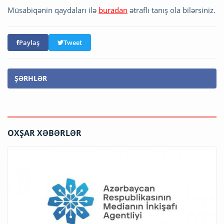
Müsabiqənin qaydaları ilə
buradan
ətraflı tanış ola bilərsiniz.
Paylaş
Tweet
ŞƏRHLƏR
OXŞAR XƏBƏRLƏR