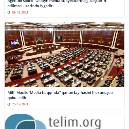
Agentlik sədri: “Onlayn media subyektlərinə güzəştlərin
edilməsi üzərində iş gedir”
09-12-2021
Milli Məclis “Media haqqında” qanun layihəsini II oxunuşda
qəbul edib
20-12-2021