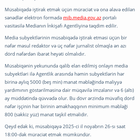
Müsabiqədə iştirak etmək üçün müraciət və ona əlavə edilən
sənədlər elektron formada
mib.media.gov.az
portalı
vasitəsilə Medianın İnkişafı Agentliyinə təqdim edilir.
Media subyektlərinin müsabiqədə iştirak etməsi üçün bir
nəfər məsul redaktor və üç nəfər jurnalist olmaqla ən azı
dörd nəfərdən ibarət heyəti olmalıdır.
Müsabiqənin yekununda qalib elan edilmiş onlayn media
subyektləri ilə Agentlik arasında həmin subyektlərin hər
birinə aylıq 5000 (beş min) manat məbləğində maliyyə
yardımının göstərilməsinə dair müqavilə imzalanır və 6 (altı)
ay müddətində qüvvədə olur. Bu dövr ərzində müvafiq dörd
nəfər işçinin hər birinin əməkhaqqının minimum məbləği
800 (səkkiz yüz) manat təşkil etməlidir.
Qeyd edək ki, müsabiqəyə 2025-ci il noyabrın 26-sı saat
18:00-dək müraciət etmək mümkündür.