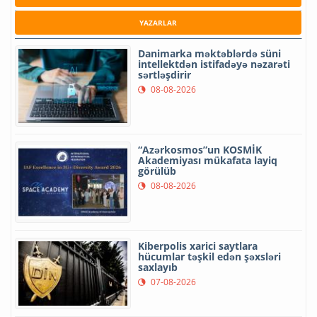
YAZARLAR
Danimarka məktəblərdə süni
intellektdən istifadəyə nəzarəti
sərtləşdirir
08-08-2026
“Azərkosmos”un KOSMİK
Akademiyası mükafata layiq
görülüb
08-08-2026
Kiberpolis xarici saytlara
hücumlar təşkil edən şəxsləri
saxlayıb
07-08-2026