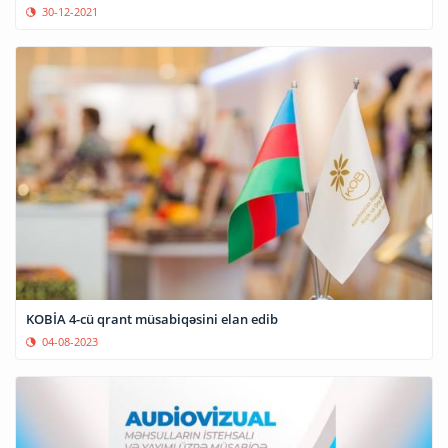
30-12-2021
KOBİA 4-cü qrant müsabiqəsini elan edib
04-08-2023