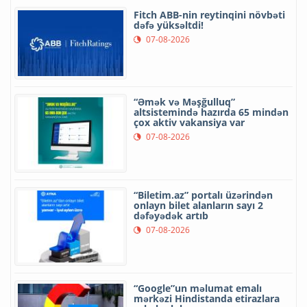
Fitch ABB-nin reytinqini növbəti
dəfə yüksəltdi!
07-08-2026
“Əmək və Məşğulluq”
altsistemində hazırda 65 mindən
çox aktiv vakansiya var
07-08-2026
“Biletim.az” portalı üzərindən
onlayn bilet alanların sayı 2
dəfəyədək artıb
07-08-2026
“Google”un məlumat emalı
mərkəzi Hindistanda etirazlara