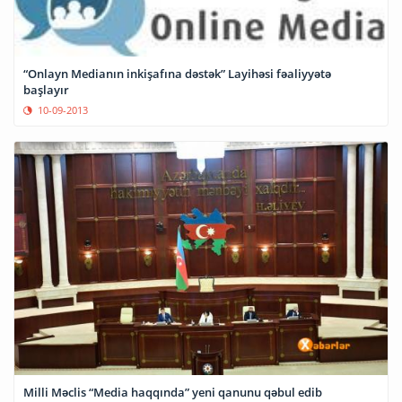
“Onlayn Medianın inkişafına dəstək” Layihəsi fəaliyyətə
başlayır
10-09-2013
Milli Məclis “Media haqqında” yeni qanunu qəbul edib