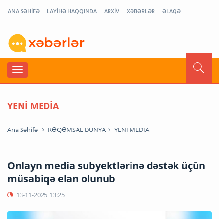
ANA SƏHİFƏ
LAYİHƏ HAQQINDA
ARXİV
XƏBƏRLƏR
ƏLAQƏ
YENİ MEDİA
Ana Səhifə
RƏQƏMSAL DÜNYA
YENİ MEDİA
Onlayn media subyektlərinə dəstək üçün
müsabiqə elan olunub
13-11-2025
13:25