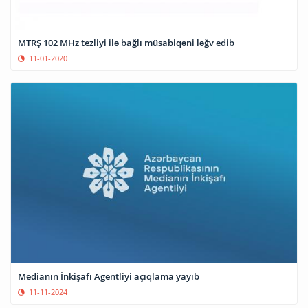
MTRŞ 102 MHz tezliyi ilə bağlı müsabiqəni ləğv edib
11-01-2020
Medianın İnkişafı Agentliyi açıqlama yayıb
11-11-2024