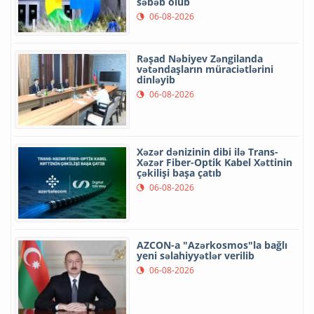
səbəb olub
06-08-2026
Rəşad Nəbiyev Zəngilanda
vətəndaşların müraciətlərini
dinləyib
06-08-2026
Xəzər dənizinin dibi ilə Trans-
Xəzər Fiber-Optik Kabel Xəttinin
çəkilişi başa çatıb
06-08-2026
AZCON-a "Azərkosmos"la bağlı
yeni səlahiyyətlər verilib
06-08-2026