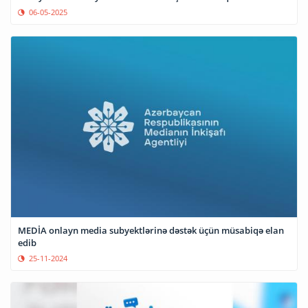
06-05-2025
MEDİA onlayn media subyektlərinə dəstək üçün müsabiqə elan
edib
25-11-2024