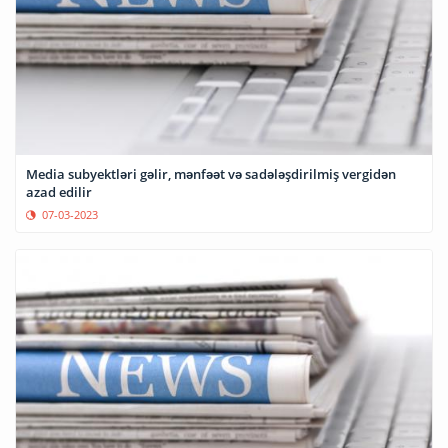
Media subyektləri gəlir, mənfəət və sadələşdirilmiş vergidən
azad edilir
07-03-2023