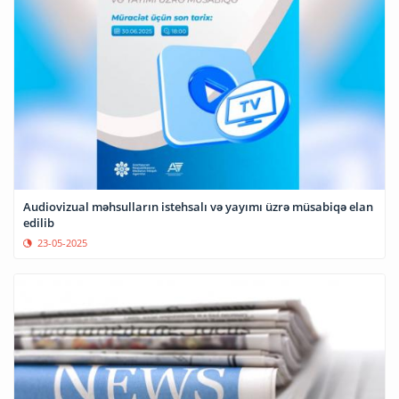
Audiovizual məhsulların istehsalı və yayımı üzrə müsabiqə elan
edilib
23-05-2025