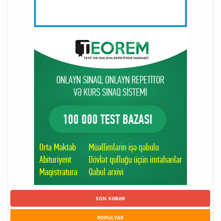
SON XƏBƏR
POPULYAR